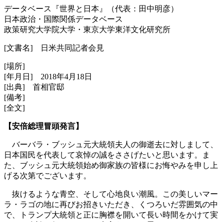
データベース『世界と日本』（代表：田中明彦）
日本政治・国際関係データベース
政策研究大学院大学・東京大学東洋文化研究所
[文書名] 日米共同記者会見
[場所]
[年月日] 2018年4月18日
[出典] 首相官邸
[備考]
[全文]
【安倍総理冒頭発言】
バーバラ・ブッシュ元大統領夫人の御逝去に対しまして、
日本国民を代表して哀悼の誠をささげたいと思います。ま
た、ブッシュ元大統領始め御家族の皆様にお悔やみを申し上
げる次第でございます。
抜けるような青空、そして心地良い潮風。この美しいマー
ラ・ラゴの地に再びお招きいただき、くつろいだ雰囲気の中
で、トランプ大統領と正に胸襟を開いて長い時間をかけて実