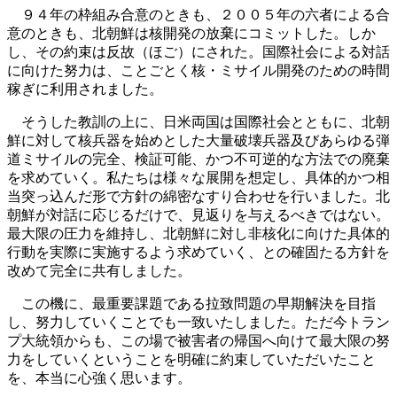
９４年の枠組み合意のときも、２００５年の六者による合
意のときも、北朝鮮は核開発の放棄にコミットした。しか
し、その約束は反故（ほご）にされた。国際社会による対話
に向けた努力は、ことごとく核・ミサイル開発のための時間
稼ぎに利用されました。
そうした教訓の上に、日米両国は国際社会とともに、北朝
鮮に対して核兵器を始めとした大量破壊兵器及びあらゆる弾
道ミサイルの完全、検証可能、かつ不可逆的な方法での廃棄
を求めていく。私たちは様々な展開を想定し、具体的かつ相
当突っ込んだ形で方針の綿密なすり合わせを行いました。北
朝鮮が対話に応じるだけで、見返りを与えるべきではない。
最大限の圧力を維持し、北朝鮮に対し非核化に向けた具体的
行動を実際に実施するよう求めていく、との確固たる方針を
改めて完全に共有しました。
この機に、最重要課題である拉致問題の早期解決を目指
し、努力していくことでも一致いたしました。ただ今トラン
プ大統領からも、この場で被害者の帰国へ向けて最大限の努
力をしていくということを明確に約束していただいたこと
を、本当に心強く思います。