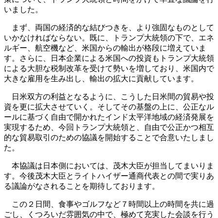
いました。
まず、両国の経済的な結びつきを、より強固なものとして
いかなければならない。既に、トランプ大統領の下で、エネ
ルギー、航空機など、米国からの輸出が格段に増えていま
す。さらに、日本企業による米国への投資もトランプ大統領
による大胆な税制改革を受けて勢いを増しており、米国内で
大きな雇用を生み出し、輸出の拡大に貢献しています。
日米双方の利益となるように、こうした日米間の貿易や投
資を更に拡大させていく。そしてその基盤の上に、公正なル
ールに基づく自由で開かれたインド太平洋地域の経済発展を
実現するため、今回トランプ大統領と、自由で公正かつ相互
的な貿易取引のための協議を開始することで合意いたしまし
た。
本協議は日本側においては、茂木大臣が担当してまいりま
す。今後茂木大臣とライトハイザー通商代表との間で実りあ
る議論がなされることを期待しております。
この２日間、食事やゴルフなど７時間以上の時間を共に過
ごし、くつろいだ雰囲気の中で、極めて充実した会談を行う