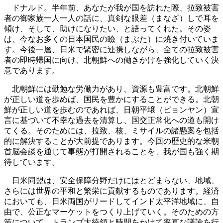
ドナルド。半年前、あなたが我が国を訪れた際、拉致被害
者の御家族一人一人の話に、真剣な眼差（まなざ）しで耳を
傾け、そして、助けになりたい、と語ってくれた。その姿
は、今なお多くの日本国民の瞼（まぶた）に焼き付いていま
す。今後一層、日米で緊密に連携しながら、全ての拉致被害
者の即時帰国に向け、北朝鮮への働きかけを強化していく決
意であります。
北朝鮮には勤勉な労働力があり、資源も豊富です。北朝鮮
が正しい道を歩めば、国民を豊かにすることができる。北朝
鮮が正しい道を歩むのであれば、日朝平壌（ピョンヤン）宣
言に基づいて不幸な過去を清算し、国交正常化への道も開け
てくる。そのためには、拉致、核、ミサイルの諸懸案を包括
的に解決することが大前提であります。今回の歴史的な米朝
首脳会談を通じて事態が打開されることを、我が国も強く期
待しています。
日米同盟は、安全保障分野だけにはとどまらない、地域、
さらには世界の平和と繁栄に貢献するものであります。経済
においても、日米両国がリードしてインド太平洋地域に、自
由で、公正なマーケットをつくり上げていく。そのための方
策について、トランプ大統領と時間をかけて率直な議論を行