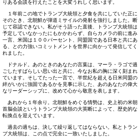
りある会談を行えたことを大変うれしく思います。
１年前この地でトランプ大統領と夕食を共にしていた正に
そのとき、北朝鮮が弾道ミサイルの発射を強行しました。断
じて容認できない。私がそう語った直後、トランプ大統領は
予定していなかったにもかかわらず、自らカメラの前に進み
一言、米国は１００パーセント、同盟国である日本と共にあ
る、との力強いコミットメントを世界に向かって発信してく
れました。
ドナルド。あのときのあなたの言葉は、マーラ・ラゴで過
ごしたすばらしい思い出と共に、今なお私の胸に深く刻まれ
ています。そしてたった一言で、半世紀を超える日米同盟の
絆がいかに強固であるかを見事に示した、あのあなたの偉大
なリーダーシップに、改めて心から敬意を表します。
あれから１年余り。北朝鮮をめぐる情勢は、史上初の米朝
首脳会談というトランプ大統領の大英断によって、歴史的な
転換点を迎えています。
過去の過ちは、決して繰り返してはならない。私とトラン
プ大統領は、この点で完全に一致いたしました。