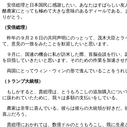
安倍総理と日本国民に感謝したい。あなたはすばらしい友人
酪農家にとっても極めて大きな意味のあるディールである。
りがとう。
（安倍総理）
昨年の９月２６日の共同声明にのっとって、茂木大臣とライ
て、意見の一致をみたことを歓迎したいと思います。
９月に、国連の機会に私が訪米した際、首脳会談を行い、調
を目指していきたいと思います。そのための作業を加速させ
両国にとってウィン・ウィンの形で進んでいることをうれし
（トランプ大統領）
もしかすると、貴総理は、とうもろこしの追加購入について
に扱われていたために、我々は多額の支払いをしている。
農家は非常に喜んでいる。彼らは彼らの大統領が好きだ。彼
喜ぶだろう。
貴総理におかれては、数億ドルのとうもろこし、既に生産さ