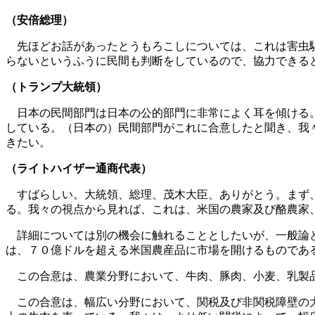
（安倍総理）
先ほどお話があったとうもろこしについては、これは害虫駆
らないというふうに民間も判断をしているので、協力できる
（トランプ大統領）
日本の民間部門は日本の公的部門に非常によく耳を傾ける。
している。（日本の）民間部門がこれに合意したと聞き、我
きたい。
（ライトハイザー通商代表）
すばらしい。大統領、総理、茂木大臣、ありがとう。まず、
る。我々の視点から見れば、これは、米国の農家及び酪農家
詳細については別の機会に触れることとしたいが、一般論と
は、７０億ドルを超える米国農産品に市場を開けるものであ
この合意は、農業分野において、牛肉、豚肉、小麦、乳製品
この合意は、幅広い分野において、関税及び非関税障壁の大