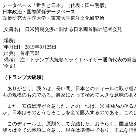
データベース「世界と日本」（代表：田中明彦）
日本政治・国際関係データベース
政策研究大学院大学・東京大学東洋文化研究所
[文書名] 日米貿易交渉に関する日米両首脳の記者会見
[場所]
[年月日] 2019年8月25日
[出典] 首相官邸
[備考] 注：トランプ大統領とライトハイザー通商代表の発
[全文]
（トランプ大統領）
ありがとう。我々は、長い間、日本とのディールに取り組ん
もの規模のものである。農家にとって極めて大きな意味のあ
また、安倍総理が合意したことの一つは、米国国内の至ると
が、日本はそのとうもろこしを全て購入するのである。これ
このディールは、原則として完結した。おそらく、国連総会
我々は全ての事項に合意し、現在は準備中であり、正式な行