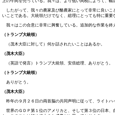
上の牛肉を売っている。我々は、より低い関税によって、幅
したがって、我々の農家及び酪農家にとって非常に良いこと
いことである。大統領だけでなく、総理にとっても特に重要
我々はこの合意に非常に興奮している。追加的な作業を終え
（トランプ大統領）
（茂木大臣に対して）何か話されたいことはあるか。
（茂木大臣）
（英語で発言）トランプ大統領、安倍総理、ありがとう。
（トランプ大統領）
ありがとう。
（茂木大臣）
昨年の９月２６日の両首脳の共同声明に従って、ライトハイ
世界のＧＤＰ第１位のアメリカと、そして第３位の日本、自