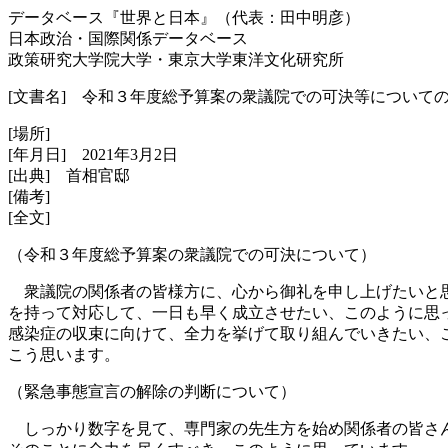
データベース『世界と日本』（代表：田中明彦）
日本政治・国際関係データベース
政策研究大学院大学・東京大学東洋文化研究所
[文書名] 令和３年度総予算案の衆議院での可決等について
[場所]
[年月日] 2021年3月2日
[出典] 首相官邸
[備考]
[全文]
（令和３年度総予算案の衆議院での可決について）
衆議院の関係者の皆様方に、心から御礼を申し上げたいと思
を持って対応して、一日も早く成立させたい、このように思
感染症の収束に向けて、全力を挙げて取り組んでいきたい、
こう思います。
（緊急事態宣言の解除の判断について）
しっかり数字を見て、専門家の先生方を始め関係者の皆さん