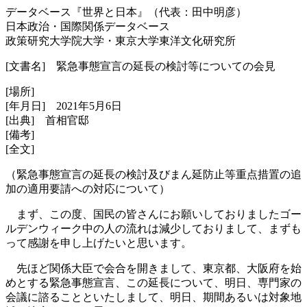
データベース『世界と日本』（代表：田中明彦）
日本政治・国際関係データベース
政策研究大学院大学・東京大学東洋文化研究所
[文書名] 緊急事態宣言の延長の検討等についての会見
[場所]
[年月日] 2021年5月6日
[出典] 首相官邸
[備考]
[全文]
（緊急事態宣言の延長の検討及びまん延防止等重点措置の追
加の適用要請への対応について）
まず、この度、国民の皆さんにお願いしておりましたゴー
ルデンウィーク中の人の流れは減少しておりまして、まずも
って感謝を申し上げたいと思います。
先ほど関係大臣で会合を開きまして、東京都、大阪府を始
めとする緊急事態宣言、この延長について、明日、専門家の
会議に諮ることといたしまして、明日、期間あるいは対象地