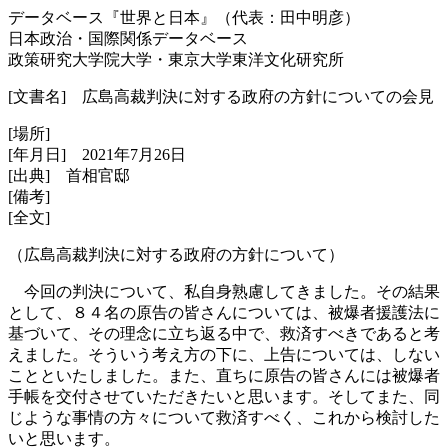
データベース『世界と日本』（代表：田中明彦）
日本政治・国際関係データベース
政策研究大学院大学・東京大学東洋文化研究所
[文書名] 広島高裁判決に対する政府の方針についての会見
[場所]
[年月日] 2021年7月26日
[出典] 首相官邸
[備考]
[全文]
（広島高裁判決に対する政府の方針について）
今回の判決について、私自身熟慮してきました。その結果
として、８４名の原告の皆さんについては、被爆者援護法に
基づいて、その理念に立ち返る中で、救済すべきであると考
えました。そういう考え方の下に、上告については、しない
ことといたしました。また、直ちに原告の皆さんには被爆者
手帳を交付させていただきたいと思います。そしてまた、同
じような事情の方々について救済すべく、これから検討した
いと思います。