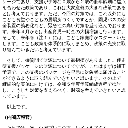
ケージであり、支援が手薄な０歳から２歳の低年齢期に焦点
を合わせた政策であり、これは大変意義の大きな政策である
とは考えております。ただ、今回の対策では、これ以外にも
こども食堂やこどもの居場所づくりですとか、園児バスの安
全装置の義務化など、緊急性の高い対策を盛り込んでおりま
す。来年４月からは出産育児一時金の大幅増額も行います。
そして、来年春（注１）には、こども家庭庁がスタートいた
します。こども政策を体系的に取りまとめ、政策の充実に取
り組んでいきたいと考えています。
そして、御質問で財源について御指摘がありました。伴走
型支援パッケージの財源についてですが、これはまずは補正
予算で、この支援のパッケージを早急に対象者に届けること
ができるように取り組んでいきたいと思います。その上で、
継続的な実施に向けては、令和５年度予算編成過程で検討
し、こうした対策を支えるべく、財源を考えていきたいと思
っています。
以上です。
（内閣広報官）
それでは、次、外国プレスの方、レイノルズさん。