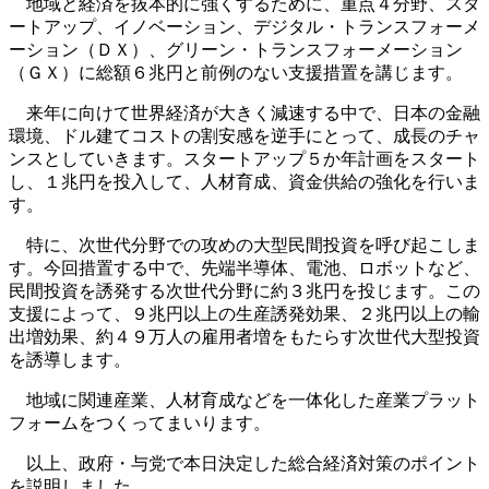
地域と経済を抜本的に強くするために、重点４分野、スタ
ートアップ、イノベーション、デジタル・トランスフォーメ
ーション（ＤＸ）、グリーン・トランスフォーメーション
（ＧＸ）に総額６兆円と前例のない支援措置を講じます。
来年に向けて世界経済が大きく減速する中で、日本の金融
環境、ドル建てコストの割安感を逆手にとって、成長のチャ
ンスとしていきます。スタートアップ５か年計画をスタート
し、１兆円を投入して、人材育成、資金供給の強化を行いま
す。
特に、次世代分野での攻めの大型民間投資を呼び起こしま
す。今回措置する中で、先端半導体、電池、ロボットなど、
民間投資を誘発する次世代分野に約３兆円を投じます。この
支援によって、９兆円以上の生産誘発効果、２兆円以上の輸
出増効果、約４９万人の雇用者増をもたらす次世代大型投資
を誘導します。
地域に関連産業、人材育成などを一体化した産業プラット
フォームをつくってまいります。
以上、政府・与党で本日決定した総合経済対策のポイント
を説明しました。