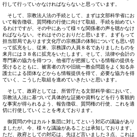
行して行っていかなければならないと思っています。
そして、宗教法人法の手続として、まずは文部科学省にお
いて報告徴収、質問権の行使に向けて取組、手続を始めてい
るわけですが、その中にあって様々な関係者の声を聴かなけ
ればならない。それはそのとおりだと思います。まずもって
担当部局であります文化庁の宗務課の体制についても思い切
って拡充をし、従来、宗務課の人員８名でありましたものを
来月には３８名に拡充をいたします。そして、法律や会計の
専門家の協力を得つつ、他省庁が把握している情報の提供を
受けるとともに、被害者の方や旧統一教会問題をよく知る弁
護士による団体などからも情報提供を得て、必要な協力を得
ていく、こうした取組を進めていきたいと思います。
そして、政府としては、所管庁たる文部科学省において、
宗教法人法に基づいて具体的な証拠や資料などを行う客観的
な事実が得られるよう、報告徴収、質問権の行使、これを適
切に行使していくことを考えております。
御質問の中はカルト集団に対してという対応の議論があり
ましたが、今、様々な議論があることは承知しております。
ただ、政府としての対応は、先ほど言いました３点、これは