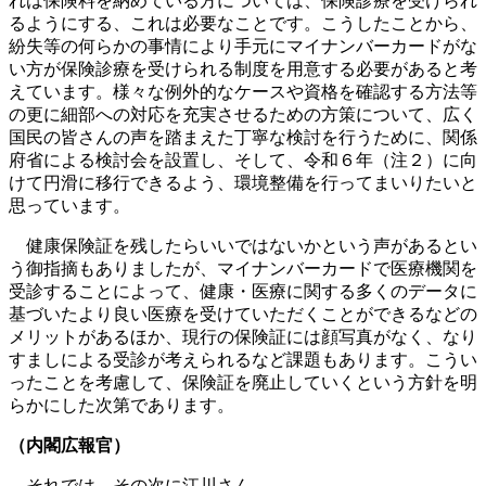
れは保険料を納めている方については、保険診療を受けられ
るようにする、これは必要なことです。こうしたことから、
紛失等の何らかの事情により手元にマイナンバーカードがな
い方が保険診療を受けられる制度を用意する必要があると考
えています。様々な例外的なケースや資格を確認する方法等
の更に細部への対応を充実させるための方策について、広く
国民の皆さんの声を踏まえた丁寧な検討を行うために、関係
府省による検討会を設置し、そして、令和６年（注２）に向
けて円滑に移行できるよう、環境整備を行ってまいりたいと
思っています。
健康保険証を残したらいいではないかという声があるとい
う御指摘もありましたが、マイナンバーカードで医療機関を
受診することによって、健康・医療に関する多くのデータに
基づいたより良い医療を受けていただくことができるなどの
メリットがあるほか、現行の保険証には顔写真がなく、なり
すましによる受診が考えられるなど課題もあります。こうい
ったことを考慮して、保険証を廃止していくという方針を明
らかにした次第であります。
（内閣広報官）
それでは、その次に江川さん。