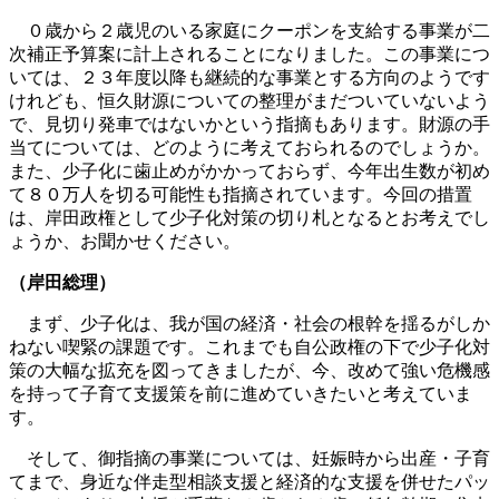
０歳から２歳児のいる家庭にクーポンを支給する事業が二
次補正予算案に計上されることになりました。この事業につ
いては、２３年度以降も継続的な事業とする方向のようです
けれども、恒久財源についての整理がまだついていないよう
で、見切り発車ではないかという指摘もあります。財源の手
当てについては、どのように考えておられるのでしょうか。
また、少子化に歯止めがかかっておらず、今年出生数が初め
て８０万人を切る可能性も指摘されています。今回の措置
は、岸田政権として少子化対策の切り札となるとお考えでし
ょうか、お聞かせください。
（岸田総理）
まず、少子化は、我が国の経済・社会の根幹を揺るがしか
ねない喫緊の課題です。これまでも自公政権の下で少子化対
策の大幅な拡充を図ってきましたが、今、改めて強い危機感
を持って子育て支援策を前に進めていきたいと考えていま
す。
そして、御指摘の事業については、妊娠時から出産・子育
てまで、身近な伴走型相談支援と経済的な支援を併せたパッ