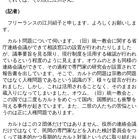
（記者）
フリーランスの江川紹子と申します。よろしくお願いしま
す。
カルト問題について伺います。（旧）統一教会に関する省
庁連絡会議ができて相談窓口の設置が行われたりしました
が、議事要旨を見る限り、現行制度を活用する確認が行われ
ているという程度のように見えます。オウムのときも同様の
連絡会議ができて、その過程で専門家の研究会が設置されて
報告書を出しています。そこで、カルトの問題は宗教の問題
ではなく人権問題であるという認識の下、様々な提言が行わ
れました。しかし、これは活用されることなく、そのままお
蔵入りになってしまいました。オウム、（旧）統一教会と、
この国では二度もカルトをめぐって国内、国際的にも衝撃を
与える事件が起きています。また、二世の人たちの苦悩とい
うのは正に人権問題であります。
カルトはこの２団体だけではありません。役所の連絡会議
だけではなくて、民間の専門家などを入れた検討委員会をつ
くって抜本的かつ長期的なカルト対策というのに取り組むお