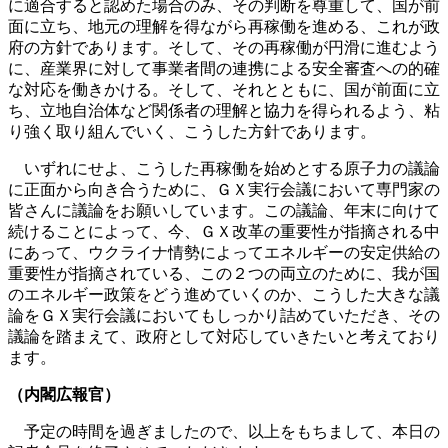
に適合すると認めた場合のみ、その判断を尊重して、国が前
面に立ち、地元の理解を得ながら再稼働を進める、これが政
府の方針であります。そして、その再稼働が円滑に進むよう
に、産業界に対して事業者間の連携による安全審査への的確
な対応を働きかける。そして、それとともに、国が前面に立
ち、立地自治体など関係者の理解と協力を得られるよう、粘
り強く取り組んでいく、こうした方針であります。
いずれにせよ、こうした再稼働を始めとする原子力の議論
に正面から向き合うために、ＧＸ実行会議において専門家の
皆さんに議論をお願いしています。この議論、年末に向けて
続けることによって、今、ＧＸ改革の重要性が指摘される中
にあって、ウクライナ情勢によってエネルギーの安定供給の
重要性が指摘されている、この２つの両立のために、我が国
のエネルギー政策をどう進めていくのか、こうした大きな議
論をＧＸ実行会議においてもしっかり詰めていただき、その
議論を踏まえて、政府として対応していきたいと考えており
ます。
（内閣広報官）
予定の時間を過ぎましたので、以上をもちまして、本日の