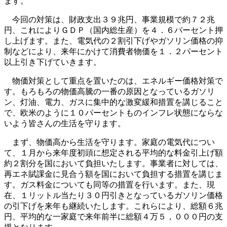
ます。
今回の対策は、財政支出３９兆円、事業規模で約７２兆
円、これによりＧＤＰ（国内総生産）を４．６パーセント押
し上げます。また、電気代の２割引下げやガソリン価格の抑
制などにより、来年にかけて消費者物価を１．２パーセント
以上引き下げていきます。
物価対策として重点を置いたのは、エネルギー価格対策で
す。もろもろの物価高騰の一番の原因となっているガソリ
ン、灯油、電力、ガスに集中的な激変緩和措置を講じること
で、欧米のように１０パーセントものインフレ状態にならな
いよう皆さんの生活を守ります。
まず、物価高から生活を守ります。家庭の電気代につい
て、１月から来年度初頭に想定される平均的な料金引上げ額
約２割分を国において負担いたします。事業者に対しては、
再エネ賦課金に見合う額を国において負担する措置を講じま
す。ガス料金についても同等の措置を行います。また、現
在、１リットル当たり３０円引きとなっているガソリン価格
の引下げを来年も継続いたします。これらにより、総額６兆
円、平均的な一家庭で来年前半に総額４万５，０００円の支