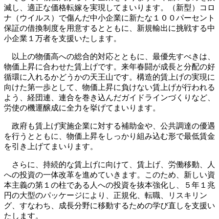
滅し、適正な価格転嫁を実現してまいります。（新型）コロ
ナ（ウイルス）で傷んだ中小企業に新たな１００パーセント
保証の借換制度を用意するとともに、新規輸出に挑戦する中
小企業１万者を支援いたします。
以上の物価高への総合的対応とともに、最優先すべきは、
物価上昇に合わせた賃上げです。来年春闘が成長と分配の好
循環に入れるかどうかの天王山です。構造的賃上げの実現に
向けた第一歩として、物価上昇に負けない賃上げが行われる
よう、経団連、連合を巻き込んだガイドラインづくりなど、
労使の機運醸成に全力を挙げてまいります。
政府も賃上げ実施企業に対する補助金や、公共調達の優遇
を行うとともに、物価上昇をしっかり組み込む形で最低賃金
を引き上げてまいります。
さらに、持続的な賃上げに向けて、賃上げ、労働移動、人
への投資の一体改革を進めていきます。このため、新しい資
本主義の第１の柱である人への投資を抜本強化し、５年１兆
円の大型のパッケージにより、正規化、転職、リスキリン
グ、すなわち、成長分野に移動するための学び直しを支援い
たします。