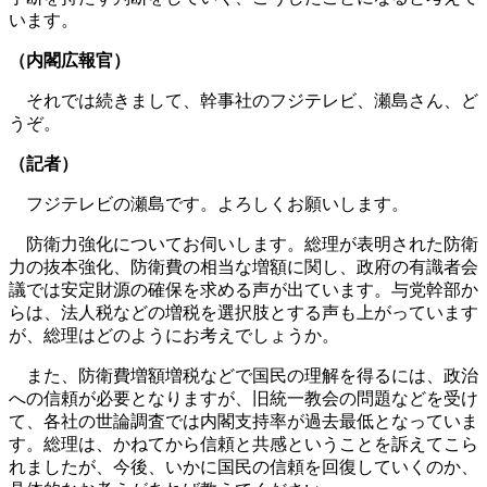
います。
（内閣広報官）
それでは続きまして、幹事社のフジテレビ、瀬島さん、ど
うぞ。
（記者）
フジテレビの瀬島です。よろしくお願いします。
防衛力強化についてお伺いします。総理が表明された防衛
力の抜本強化、防衛費の相当な増額に関し、政府の有識者会
議では安定財源の確保を求める声が出ています。与党幹部か
らは、法人税などの増税を選択肢とする声も上がっています
が、総理はどのようにお考えでしょうか。
また、防衛費増額増税などで国民の理解を得るには、政治
への信頼が必要となりますが、旧統一教会の問題などを受け
て、各社の世論調査では内閣支持率が過去最低となっていま
す。総理は、かねてから信頼と共感ということを訴えてこら
れましたが、今後、いかに国民の信頼を回復していくのか、