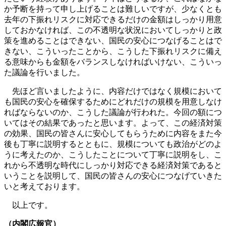
か予断を持って申し上げることは難しいですが、少なくとも
去年の下振れリスクに対応できるだけの金額はしっかり用意
しておかなければ、この不透明な状況においてしっかりと政
策を進めることはできない、国民の安心につなげることはで
きない、こういったことから、こうした下振れリスクに備え
る意味からも金額をバランスしなければいけない、こういっ
た議論を行いました。
先ほど言いましたように、内容だけではなく規模において
も国民の安心を確保するためにどれだけの規模を用意しなけ
ればならないのか、こうした議論が行われた。今回の額につ
いてはその結果であったと思います。よって、この経済対策
の効果、国民の皆さんに安心してもらうために内容をまた今
後も丁寧に説明するとともに、規模についても政治がどのよ
うに考えたのか、こうしたことについて丁寧に説明をし、こ
れから不透明な時代にしっかり対応できる経済対策であると
いうことを説明して、国民の皆さんの安心につなげていきた
いと考えております。
以上です。
（内閣広報官）