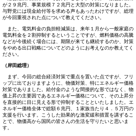
が２９兆円、事業規模７２兆円と大型の対策になりました。
与野党には現金給付等を求める声もあったわけですが、総理
が今回重視された点について教えてください。
また、電気料金の負担軽減策は、来年１月から一般家庭の
電気料金を２割抑制するということですが、燃料価格の高騰
などが今後続く場合には、期限が来ても継続するのか、対策
をやめる出口戦略についてどのようにお考えなのか教えてく
ださい。
（岸田総理）
まず、今回の総合経済対策で重点を置いた点ですが、フリ
ップに出ておりますように、物価対策、特にエネルギー価格
対策でありました。給付金のような間接的な形ではなく、物
価上昇の主要因であるエネルギー価格について、その上昇分
を直接的に目に見える形で抑制することといたしました。エ
ネルギー価格全体で総額６兆円、１家族当たり４．５万円の
支援を行います。こうした効果的な激変緩和措置を講ずるこ
とで、物価高から国民の皆さんの生活を守りたいと思いま
す。