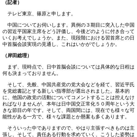
（記者）
テレビ東京、篠原と申します。
中国についてお伺いします。異例の３期目に突入した中国
の習近平国家主席をどう評価し、今後どのように付き合って
いくお考えでしょうか。また、現段階における習首席との日
中首脳会談実現の見通し、これはいかがでしょうか。
（岸田総理）
まず、現時点で、日中首脳会談については具体的な日程は
何も決まっておりません。
そして、先般、中国共産党の党大会などを経て、習近平氏
を党総書記とする新しい指導部が選出されました。基本的
に、他国の政党の活動についてコメントすることは控えなけ
ればなりませんが、本年は日中国交正常化５０周年という大
きな節目の年です。そして、両国間には、現在でも様々な可
能性がある一方で、様々な課題とか懸案も多くあります。
そういった中でありますので、やはり主張すべきものは主
張し、そして、責任ある行動を求めていく、こうした姿勢は