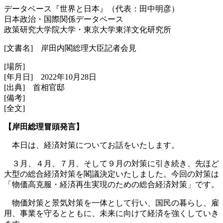
データベース『世界と日本』（代表：田中明彦）
日本政治・国際関係データベース
政策研究大学院大学・東京大学東洋文化研究所
[文書名] 岸田内閣総理大臣記者会見
[場所]
[年月日] 2022年10月28日
[出典] 首相官邸
[備考]
[全文]
【岸田総理冒頭発言】
本日は、経済対策についてお話をいたします。
３月、４月、７月、そして９月の対策に引き続き、先ほど
大型の総合経済対策を閣議決定いたしました。今回の対策は
「物価高克服・経済再生実現のための総合経済対策」です。
物価対策と景気対策を一体として行い、国民の暮らし、雇
用、事業を守るとともに、未来に向けて経済を強くしていき