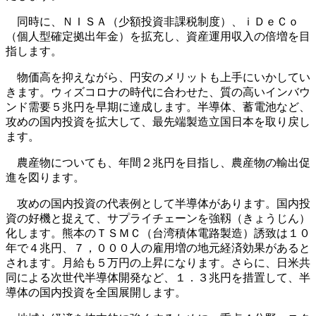
同時に、ＮＩＳＡ（少額投資非課税制度）、ｉＤｅＣｏ
（個人型確定拠出年金）を拡充し、資産運用収入の倍増を目
指します。
物価高を抑えながら、円安のメリットも上手にいかしてい
きます。ウィズコロナの時代に合わせた、質の高いインバウ
ンド需要５兆円を早期に達成します。半導体、蓄電池など、
攻めの国内投資を拡大して、最先端製造立国日本を取り戻し
ます。
農産物についても、年間２兆円を目指し、農産物の輸出促
進を図ります。
攻めの国内投資の代表例として半導体があります。国内投
資の好機と捉えて、サプライチェーンを強靱（きょうじん）
化します。熊本のＴＳＭＣ（台湾積体電路製造）誘致は１０
年で４兆円、７，０００人の雇用増の地元経済効果があると
されます。月給も５万円の上昇になります。さらに、日米共
同による次世代半導体開発など、１．３兆円を措置して、半
導体の国内投資を全国展開します。