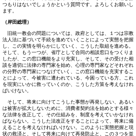
つもりはないでしょうかという質問です。よろしくお願いし
ます。
（岸田総理）
旧統一教会の問題については、政府としては、１つは宗教
法人法に基づいて手続を進めていくことによって実態を把握
し、この実情を明らかにしていく、こうした取組を進める。
そして、もう一つが、省庁として合同の相談窓口をつくりま
したが、この窓口機能をより充実し、そして、その受けた相
談を適切に法律の専門家を始め、心理の専門家などそれぞれ
の分野の専門家につなげていく、この窓口機能を充実するこ
とによって、今被害に遭われている、今困っている方、これ
を現実にいかに救っていくのか、こうした方策を考えなけれ
ばいけない。
そして、将来に向けてこうした事態が再発しない、あるい
は被害が拡大しないために、消費者契約法を始めとする様々
な法律を改正して、その仕組みを、制度を考えていかなけれ
ばならない。こうした法改正をすることによって、将来に備
えることを考えなければいけない。このように実態把握と現
状の救済と、そして将来に向けて再発防止と、この３つを並