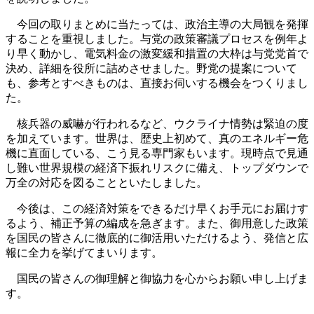
今回の取りまとめに当たっては、政治主導の大局観を発揮
することを重視しました。与党の政策審議プロセスを例年よ
り早く動かし、電気料金の激変緩和措置の大枠は与党党首で
決め、詳細を役所に詰めさせました。野党の提案について
も、参考とすべきものは、直接お伺いする機会をつくりまし
た。
核兵器の威嚇が行われるなど、ウクライナ情勢は緊迫の度
を加えています。世界は、歴史上初めて、真のエネルギー危
機に直面している、こう見る専門家もいます。現時点で見通
し難い世界規模の経済下振れリスクに備え、トップダウンで
万全の対応を図ることといたしました。
今後は、この経済対策をできるだけ早くお手元にお届けす
るよう、補正予算の編成を急ぎます。また、御用意した政策
を国民の皆さんに徹底的に御活用いただけるよう、発信と広
報に全力を挙げてまいります。
国民の皆さんの御理解と御協力を心からお願い申し上げま
す。