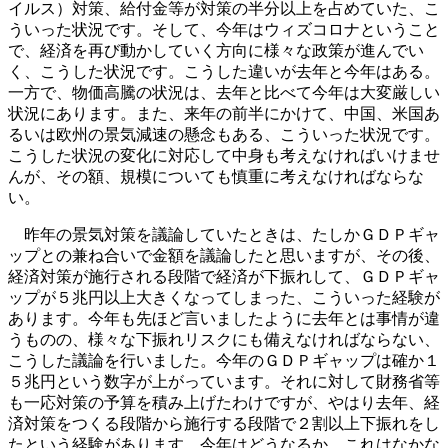
イルス）対策、給付金等が対策の半分以上を占めていた、こ
ういった状況です。そして、今年はウィズコロナということ
で、経済を再び動かしていく方向に様々な政策が進んでい
く、こうした状況です。こうした違いが去年と今年はある。
一方で、物価高騰の状況は、去年と比べて今年は大変厳しい
状況にあります。また、来年の前半にかけて、中国、米国あ
るいは欧州の景気減速の懸念もある、こういった状況です。
こうした状況の変化に対応して中身も考えなければいけませ
んが、その額、規模についても慎重に考えなければならな
い。
昨年の景気対策を議論していたときは、たしかＧＤＰギャ
ップとの兼ね合いで金額を議論したと思いますが、その後、
経済対策が施行される段階で経済が下振れして、ＧＤＰギャ
ップが５兆円以上大きくなってしまった、こういった経験が
あります。今年も先ほど言いましたように去年とは事情が違
うものの、様々な下振れリスクにも備えなければならない、
こうした議論を行いました。今年のＧＤＰギャップは確か１
５兆円という数字が上がっています。それに対して財務省等
も一応対策の予算を積み上げたわけですが、やはり去年、経
済対策をつくる段階から施行する段階で２割以上下振れをし
たという経験があります。今年はどうなるか、これはなかな