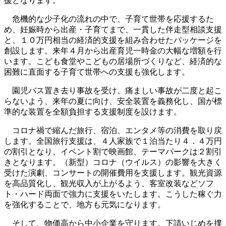
援となります。
危機的な少子化の流れの中で、子育て世帯を応援するた
め、妊娠時から出産・子育てまで、一貫した伴走型相談支援
と、１０万円相当の経済的支援を組み合わせたパッケージを
創設します。来年４月から出産育児一時金の大幅な増額を行
います。こども食堂やこどもの居場所づくりなど、経済的な
困難に直面する子育て世帯への支援も強化します。
園児バス置き去り事故を受け、痛ましい事故が二度と起こ
らないよう、来年の夏に向け、安全装置を義務化し、国が標
準的な装置を全額負担する支援制度を設けます。
コロナ禍で縮んだ旅行、宿泊、エンタメ等の消費を取り戻
します。全国旅行支援は、４人家族で１泊当たり４．４万円
の割引となり、イベント割で映画館、テーマパークは２割引
きとなります。（新型）コロナ（ウイルス）の影響を大きく
受けた演劇、コンサートの開催費用を支援します。観光資源
を高品質化し、観光収入が上がるよう、客室改装などソフ
ト・ハード両面で強力に支援をいたします。こうした稼ぐ力
を強化することで、地方も元気になります。
そして、物価高から中小企業を守ります。下請いじめを撲