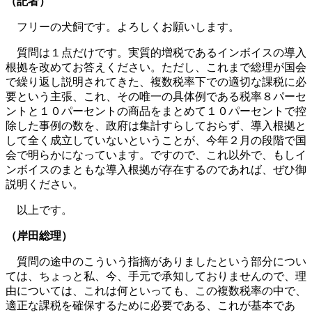
（記者）
フリーの犬飼です。よろしくお願いします。
質問は１点だけです。実質的増税であるインボイスの導入
根拠を改めてお答えください。ただし、これまで総理が国会
で繰り返し説明されてきた、複数税率下での適切な課税に必
要という主張、これ、その唯一の具体例である税率８パーセ
ントと１０パーセントの商品をまとめて１０パーセントで控
除した事例の数を、政府は集計すらしておらず、導入根拠と
して全く成立していないということが、今年２月の段階で国
会で明らかになっています。ですので、これ以外で、もしイ
ンボイスのまともな導入根拠が存在するのであれば、ぜひ御
説明ください。
以上です。
（岸田総理）
質問の途中のこういう指摘がありましたという部分につい
ては、ちょっと私、今、手元で承知しておりませんので、理
由については、これは何といっても、この複数税率の中で、
適正な課税を確保するために必要である、これが基本であ