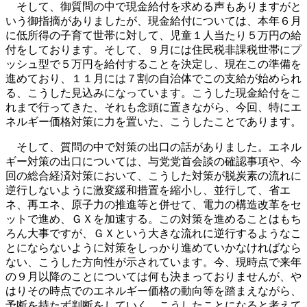
そして、御質問の中で現金給付を求める声もありますがと
いう御指摘がありましたが、現金給付については、本年６月
に低所得の子育て世帯に対して、児童１人当たり５万円の給
付をしております。そして、９月には住民税非課税世帯にプ
ッシュ型で５万円を給付することを決定し、現在この準備を
進めており、１１月には７割の自治体でこの支給が始められ
る、こうした見込みになっています。こうした現金給付をこ
れまで行ってきた、それも念頭に置きながら、今回、特にエ
ネルギー価格対策に力を置いた、こうしたことであります。
そして、質問の中で対策の出口の話がありました。エネル
ギー対策の出口については、与党党首会談の確認事項や、今
回の総合経済対策において、こうした対策が脱炭素の流れに
逆行しないように激変緩和措置を縮小し、並行して、省エ
ネ、再エネ、原子力の推進等と併せて、電力の構造改革をセ
ットで進め、ＧＸを加速する。この対策を進めることはもち
ろん大事ですが、ＧＸという大きな流れに逆行するようなこ
とにならないように対策をしっかり進めていかなければなら
ない、こうした方向性が示されています。今、現時点で来年
の９月以降のことについては何も決まっておりませんが、や
はりその時点でのエネルギー価格の動向等を踏まえながら、
予断を持たず判断をしていく、こうしたことになると考えて