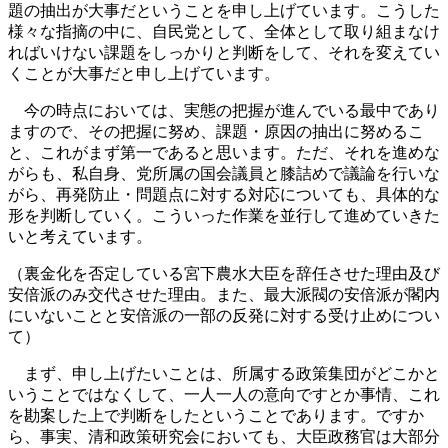
題の抽出が大事だということを申し上げています。こうした
様々な指摘の中に、自民党として、全体として取り組まなけ
ればいけない課題をしっかりと判断をして、それを変えてい
くことが大事だと申し上げています。
今の時点においては、実態の把握が進んでいる最中であり
ますので、その把握に努め、課題・原因の抽出に努めるこ
と、これがまず第一であると思います。ただ、それを進めな
がらも、私自身、党所属の国会議員と膝詰めで議論を行いな
がら、再発防止・問題点に対する対応についても、具体的な
形を判断していく。こういった作業を並行して進めていきた
いと考えています。
（裏金化を否定している宮下農水大臣を辞任させた理由及び
安倍派のみ交代させた理由。また、最大派閥の安倍派が閣内
にいないことと安倍派の一部の反発に対する受け止めについ
て）
まず、申し上げたいことは、所属する政策集団がどこかと
いうことではなくして、一人一人の意向ですとか事情、これ
を勘案した上で判断をしたということであります。ですか
ら、事実、清和政策研究会においても、大臣政務官は大部分