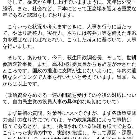
そして、従来から申し上げていますように、来年は外交・
経済、また、社会など、日本にとって正念場を迎える重要な
年であると認識をしております。
こういった状況を考えますときに、人事を行うに当たっ
て、やはり調整力、実行力、さらには答弁力等を備えた即戦
力を選ばなければならない。こうした考えに基づいて、人事
を行いました。
そして、あわせて、今日、萩生田政調会長、そして、世耕
参議院幹事長、また、高木国対委員長からも辞意が示された
ところです。国政の推進に支障が生じないように、年内の適
切なタイミングで人事を行いたいと考えています。冒頭、私
からは以上です。
（政治資金をめぐる一連の問題を受けての今後の対応につい
て、自由民主党の役員人事の具体的な時期について）
まず最初の質問、対策等についてですが、まず各政策集団
の会計の在り方については、その政策集団によって事情は
様々であるとか、また、指摘されている課題も様々である、
こういった実情の中で、実態を把握し、そして原因・課題、