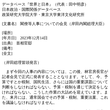
データベース『世界と日本』（代表：田中明彦）
日本政治・国際関係データベース
政策研究大学院大学・東京大学東洋文化研究所
[文書名] 閣僚等人事についての会見（岸田内閣総理大臣）
[場所]
[年月日] 2023年12月14日
[出典] 首相官邸
[備考]
[全文]
（岸田総理冒頭発言）
まず今回の人事の内容については、この後、林官房長官が
記者会見で正式に発表することとなります。そして、今、予
算ですとか税制、国民生活、さらには国の重要課題について
判断をしなければならない。予算・税制を通じて決定をしな
ければならない。こうした作業の大詰めを迎えています。ま
た、来月には、通常国会でその予算・税制、重要法案、これ
を議論しなければなりません。