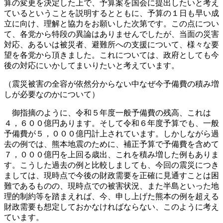
算の変更を決定した上で、予算案を国会に提出したいと考え
ているということを説明するとともに、予算の１日も早い成
立に向け、理解と協力をお願いした次第です。この点につい
て、各党から特段の異論はありませんでしたが、当面の災害
対応、あるいは被災者、避難所への支援について、様々な要
望を各党から頂きました。これについては、政府としても今
後の対応にいかしてまいりたいと考えています。
（震災被害の全容が依然分からない中なぜ今予備費の積み増
しが必要なのかについて）
御指摘のように、令和５年度一般予備費の残高、これは
４，６００億円あります。そして令和６年度予算でも、一般
予備費が５，０００億円計上されています。しかしながら過
去の例では、熊本地震のために、補正予算で予備費を含めて
７，０００億円を上回る歳出、これを積み増した例もありま
す。こうした過去の例と比較しましても、今回の震災につき
ましては、現時点で今後の財政需要を正確に見通すことは困
難であるものの、現時点での被害状況、また半島といった地
理的制約等を踏まえれば、今、申し上げた熊本の例を超える
財政需要も想定しておかなければならない、このように考え
ています。