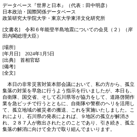
データベース『世界と日本』（代表：田中明彦）
日本政治・国際関係データベース
政策研究大学院大学・東京大学東洋文化研究所
[文書名] 令和６年能登半島地震についての会見（２）（岸
田内閣総理大臣）
[場所]
[年月日] 2024年1月5日
[出典] 首相官邸
[備考]
[全文]
本日の非常災害対策本部会議において、私の方から、孤立
集落の対策を早急に行うよう指示を行いましたが、本日も、
自衛隊、国交省、そして石川県等が協力をして、道路啓開作
業を急ピッチで行うとともに、自衛隊や警察のヘリを活用し
て、孤立地域の被災者の搬送、これを実施いたしました。こ
れにより、石川県の発表によれば、９地区の孤立が解消さ
れ、２８７人が救出されたとのことであり、引き続き、孤立
集落の解消に向けて全力で取り組んでまいります。