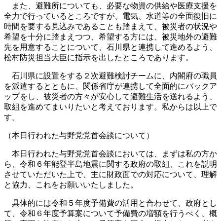
また、避難所についても、必要な物資の供給や医療支援を
全力で行っているところですが、電気、水道等の全面復旧に
時間を要する見込みであることも踏まえて、被災者の状況や
希望を十分に踏まえつつ、希望する方には、被災地外の避難
先を用意することについて、石川県と連携して進めるよう、
松村防災担当大臣に指示を出したところであります。
石川県に設置をする２次避難検討チームに、内閣府の職員
を派遣するとともに、関係省庁が連携して全面的にバックア
ップをし、被災者の方々が安心して避難生活を送れるよう、
取組を進めてまいりたいと考えております。私からは以上で
す。
（本日行われた与野党党首会談について）
本日行われた与野党党首会談においては、まずは私の方か
ら、令和６年能登半島地震に関する政府の取組、これを説明
させていただいた上で、主に財政面での対応について、理解
と協力、これをお願いいたしました。
具体的には令和５年度予備費の活用と合わせて、政府とし
て、令和６年度予算案について予備費の増額を行うべく、概