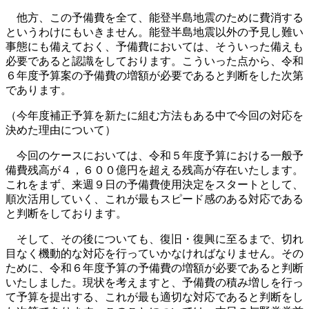
他方、この予備費を全て、能登半島地震のために費消する
というわけにもいきません。能登半島地震以外の予見し難い
事態にも備えておく、予備費においては、そういった備えも
必要であると認識をしております。こういった点から、令和
６年度予算案の予備費の増額が必要であると判断をした次第
であります。
（今年度補正予算を新たに組む方法もある中で今回の対応を
決めた理由について）
今回のケースにおいては、令和５年度予算における一般予
備費残高が４，６００億円を超える残高が存在いたします。
これをまず、来週９日の予備費使用決定をスタートとして、
順次活用していく、これが最もスピード感のある対応である
と判断をしております。
そして、その後についても、復旧・復興に至るまで、切れ
目なく機動的な対応を行っていかなければなりません。その
ために、令和６年度予算の予備費の増額が必要であると判断
いたしました。現状を考えますと、予備費の積み増しを行っ
て予算を提出する、これが最も適切な対応であると判断をし