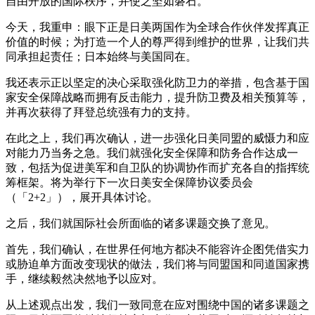
自由开放的国际秩序，并使之坚如磐石。
今天，我重申：眼下正是日美两国作为全球合作伙伴发挥真正
价值的时候；为打造一个人的尊严得到维护的世界，让我们共
同承担起责任；日本始终与美国同在。
我还表示正以坚定的决心采取强化防卫力的举措，包含基于国
家安全保障战略而拥有反击能力，提升防卫费及相关预算等，
并再次获得了拜登总统强有力的支持。
在此之上，我们再次确认，进一步强化日美同盟的威慑力和应
对能力乃当务之急。我们就强化安全保障和防务合作达成一
致，包括为促进美军和自卫队的协调协作而扩充各自的指挥统
筹框架。将为举行下一次日美安全保障协议委员会
（「2+2」），展开具体讨论。
之后，我们就国际社会所面临的诸多课题交换了意见。
首先，我们确认，在世界任何地方都决不能容许企图凭借实力
或胁迫单方面改变现状的做法，我们将与同盟国和同道国家携
手，继续毅然决然地予以应对。
从上述观点出发，我们一致同意在应对围绕中国的诸多课题之