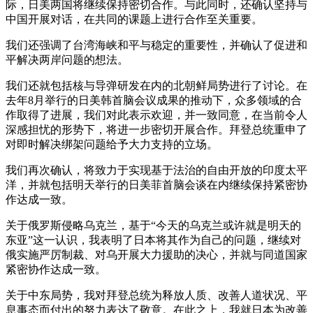
际，日美两国将继续保持密切合作。与此同时，还确认坚持与
中国开展对话，在共同的课题上进行合作至关重要。
我们还强调了台湾海峡和平与稳定的重要性，并确认了促进和
平解决两岸问题的想法。
我们还就包括核与导弹研发在内的北朝鲜局势进行了讨论。在
去年8月举行的日美韩首脑会议成果的推动下，众多领域的合
作取得了进展，我们对此表示欢迎，并一致同意，在当前令人
深感担忧的形势下，将进一步密切开展合作。拜登总统重申了
对即时解决绑架问题给予大力支持的立场。
我们再次确认，将致力于实现基于法治的自由开放的印度太平
洋，并就包括明天举行的日美菲首脑会谈在内继续保持紧密协
作达成一致。
关于俄罗斯侵略乌克兰，基于“今天的乌克兰或许就是明天的
东亚”这一认识，我表明了日本将其作为自己的问题，继续对
俄实施严厉制裁、对乌开展大力援助的决心，并就与同道国家
紧密协作达成一致。
关于中东局势，我对拜登总统为释放人质、改善人道状况、平
息事态而付出的努力表达了敬意。在此之上，我就日本为改善