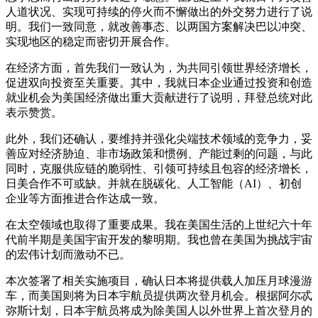
人道状况、实现可持续的停火而不懈做出的外交努力进行了说
明。我们一致同意，就改善事态、以两国方案解决巴以冲突、
实现地区的稳定而密切开展合作。
在经济方面，首先我们一致认为，为共同引领世界经济增长，
促进双向投资至关重要。其中，我就日本企业通过投资和创造
就业机会为美国经济做出重大贡献进行了说明，拜登总统对此
表示赞赏。
此外，我们还确认，要维持并强化尖端技术领域的竞争力，妥
善应对经济胁迫、非市场政策和惯例、产能过剩的问题，与此
同时，克服供应链的脆弱性、引领可持续且包容的经济增长，
日美合作不可或缺。并就在脱碳化、人工智能（AI）、初创
企业等方面推进合作达成一致。
在太空领域也取得了重要成果。我在美国生活的上世纪六十年
代前半期是美国宇宙开发的黎明期。我也曾在美国为挑战宇宙
的宏伟计划而激动不已。
本次签署了相关实施项目，确认日本将提供载人加压月球漫游
车，而美国则将为日本宇航员提供两次登月机会。根据阿尔忒
弥斯计划，日本宇航员将成为除美国人以外世界上首次登月的