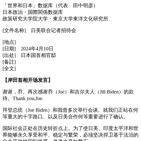
「世界和日本」数据库（代表 田中明彦）
日本政治・国際関係数据库
政策研究大学院大学・東京大学東洋文化研究所
[文件名称] 日美联合记者招待会
[地点]
[日期] 2024年4月10日
[出处] 日本国首相官邸
[备註]
[全文]
【岸田首相开场发言】
谢谢，乔。再次感谢乔（Joe）和吉尔夫人（Jill Biden）的款
待。Thank you,Joe.
拜登总统（Joe Biden）和我曾多次举行会谈。就我们正站在何
等重大的十字路口、以及日美合作何等重要进行了确认。
国际社会正处在历史转折点上。为了使日美、印度太平洋和世
界能够永久享受和平、稳定与繁荣，必须坚决捍卫基于法治的