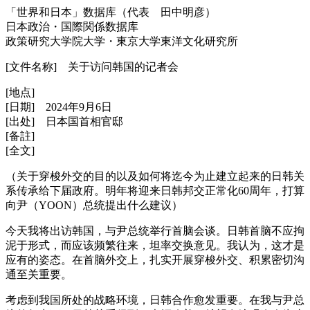
「世界和日本」数据库（代表 田中明彦）
日本政治・国際関係数据库
政策研究大学院大学・東京大学東洋文化研究所
[文件名称] 关于访问韩国的记者会
[地点]
[日期] 2024年9月6日
[出处] 日本国首相官邸
[备註]
[全文]
（关于穿梭外交的目的以及如何将迄今为止建立起来的日韩关
系传承给下届政府。明年将迎来日韩邦交正常化60周年，打算
向尹（YOON）总统提出什么建议）
今天我将出访韩国，与尹总统举行首脑会谈。日韩首脑不应拘
泥于形式，而应该频繁往来，坦率交换意见。我认为，这才是
应有的姿态。在首脑外交上，扎实开展穿梭外交、积累密切沟
通至关重要。
考虑到我国所处的战略环境，日韩合作愈发重要。在我与尹总