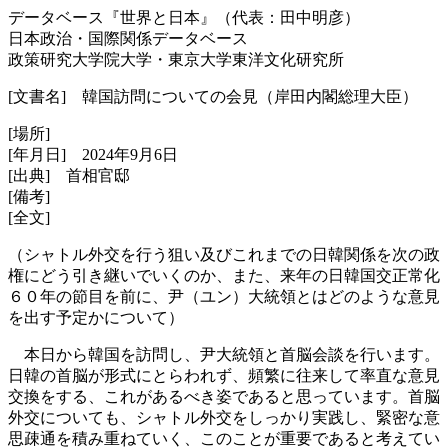
データベース『世界と日本』（代表：田中明彦）
日本政治・国際関係データベース
政策研究大学院大学・東京大学東洋文化研究所
[文書名] 韓国訪問についての会見（岸田内閣総理大臣）
[場所]
[年月日] 2024年9月6日
[出典] 首相官邸
[備考]
[全文]
（シャトル外交を行う狙い及びこれまでの日韓関係を次の政
権にどう引き継いでいくのか、また、来年の日韓国交正常化
６０年の節目を前に、尹（ユン）大統領とはどのような意見
を出す予定かについて）
本日から韓国を訪問し、尹大統領と首脳会談を行います。
日韓の首脳が形式にとらわれず、頻繁に往来して率直な意見
交換をする、これがあるべき姿であると思っています。首脳
外交についても、シャトル外交をしっかり実践し、緊密な意
思疎通を積み重ねていく、このことが重要であると考えてい