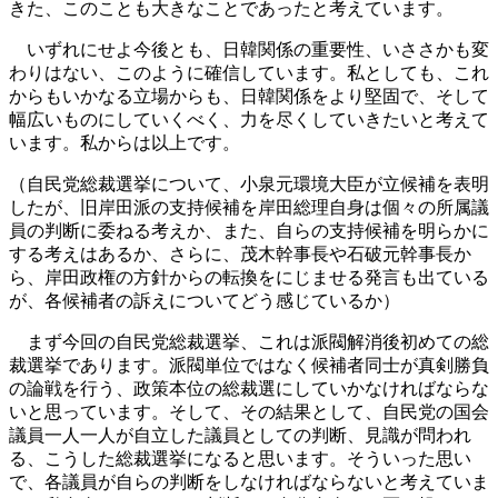
きた、このことも大きなことであったと考えています。
いずれにせよ今後とも、日韓関係の重要性、いささかも変
わりはない、このように確信しています。私としても、これ
からもいかなる立場からも、日韓関係をより堅固で、そして
幅広いものにしていくべく、力を尽くしていきたいと考えて
います。私からは以上です。
（自民党総裁選挙について、小泉元環境大臣が立候補を表明
したが、旧岸田派の支持候補を岸田総理自身は個々の所属議
員の判断に委ねる考えか、また、自らの支持候補を明らかに
する考えはあるか、さらに、茂木幹事長や石破元幹事長か
ら、岸田政権の方針からの転換をにじませる発言も出ている
が、各候補者の訴えについてどう感じているか）
まず今回の自民党総裁選挙、これは派閥解消後初めての総
裁選挙であります。派閥単位ではなく候補者同士が真剣勝負
の論戦を行う、政策本位の総裁選にしていかなければならな
いと思っています。そして、その結果として、自民党の国会
議員一人一人が自立した議員としての判断、見識が問われ
る、こうした総裁選挙になると思います。そういった思い
で、各議員が自らの判断をしなければならないと考えていま