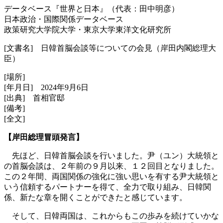
データベース『世界と日本』（代表：田中明彦）
日本政治・国際関係データベース
政策研究大学院大学・東京大学東洋文化研究所
[文書名] 日韓首脳会談等についての会見（岸田内閣総理大
臣）
[場所]
[年月日] 2024年9月6日
[出典] 首相官邸
[備考]
[全文]
【岸田総理冒頭発言】
先ほど、日韓首脳会談を行いました。尹（ユン）大統領と
の首脳会談は、２年前の９月以来、１２回目となりました。
この２年間、両国関係の強化に強い思いを有する尹大統領と
いう信頼するパートナーを得て、全力で取り組み、日韓関
係、新たな章を開くことができたと感じています。
そして、日韓両国は、これからもこの歩みを続けていかな