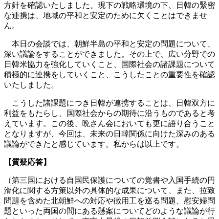
方針を確認いたしました。現下の戦略環境の下、日韓の緊密
な連携は、地域の平和と安定のために欠くことはできませ
ん。
本日の会談では、朝鮮半島の平和と安定の問題について、
深い議論をすることができました。その上で、広い分野での
日韓米協力を強化していくこと、国際社会の諸課題について
積極的に連携をしていくこと、こうしたことの重要性を確認
いたしました。
こうした諸課題につき日韓が連携することは、日韓双方に
利益をもたらし、国際社会からの期待に沿うものであると考
えています。この後、晩さん会においても更に語り合うこと
となりますが、今回は、未来の日韓関係に向けた深みのある
議論ができたと感じています。私からは以上です。
【質疑応答】
（第三国における自国民保護についての覚書や入国手続の円
滑化に関する方策以外の具体的な成果について、また、拉致
問題を含めた北朝鮮への対応や徴用工を巡る問題、慰安婦問
題といった両国の間にある懸案についてどのような議論が行