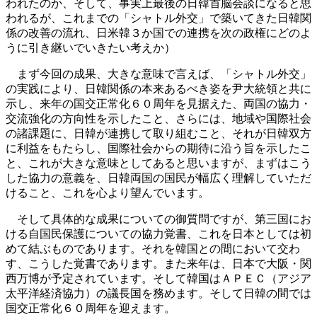
われたのか、そして、事実上最後の日韓首脳会談になると思
われるが、これまでの「シャトル外交」で築いてきた日韓関
係の改善の流れ、日米韓３か国での連携を次の政権にどのよ
うに引き継いでいきたい考えか）
まず今回の成果、大きな意味で言えば、「シャトル外交」
の実践により、日韓関係の本来あるべき姿を尹大統領と共に
示し、来年の国交正常化６０周年を見据えた、両国の協力・
交流強化の方向性を示したこと、さらには、地域や国際社会
の諸課題に、日韓が連携して取り組むこと、それが日韓双方
に利益をもたらし、国際社会からの期待に沿う旨を示したこ
と、これが大きな意味としてあると思いますが、まずはこう
した協力の意義を、日韓両国の国民が幅広く理解していただ
けること、これを心より望んでいます。
そして具体的な成果についての御質問ですが、第三国にお
ける自国民保護についての協力覚書、これを日本としては初
めて結ぶものであります。それを韓国との間において交わ
す、こうした覚書であります。また来年は、日本で大阪・関
西万博が予定されています。そして韓国はＡＰＥＣ（アジア
太平洋経済協力）の議長国を務めます。そして日韓の間では
国交正常化６０周年を迎えます。