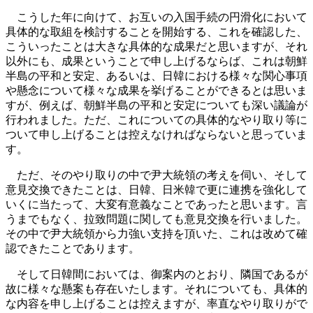
こうした年に向けて、お互いの入国手続の円滑化において
具体的な取組を検討することを開始する、これを確認した、
こういったことは大きな具体的な成果だと思いますが、それ
以外にも、成果ということで申し上げるならば、これは朝鮮
半島の平和と安定、あるいは、日韓における様々な関心事項
や懸念について様々な成果を挙げることができるとは思いま
すが、例えば、朝鮮半島の平和と安定についても深い議論が
行われました。ただ、これについての具体的なやり取り等に
ついて申し上げることは控えなければならないと思っていま
す。
ただ、そのやり取りの中で尹大統領の考えを伺い、そして
意見交換できたことは、日韓、日米韓で更に連携を強化して
いくに当たって、大変有意義なことであったと思います。言
うまでもなく、拉致問題に関しても意見交換を行いました。
その中で尹大統領から力強い支持を頂いた、これは改めて確
認できたことであります。
そして日韓間においては、御案内のとおり、隣国であるが
故に様々な懸案も存在いたします。それについても、具体的
な内容を申し上げることは控えますが、率直なやり取りがで