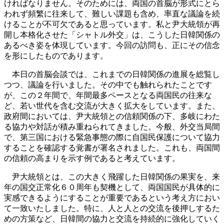
ければなりません。そのためには、両国の首脳が形式にとら
われず頻繁に往来して、難しい課題も含め、率直な議論を続
けることが不可欠であると思っています。私と尹大統領が再
開し本格化させた「シャトル外交」は、こうした日韓関係の
あるべき姿を体現しています。今回の訪問も、正にその信念
を形にしたものであります。
本日の首脳会談では、これまでの日韓関係の進展を総覧し
つつ、議論を行いました。その中でも触れられたことです
が、この２年間で、年間最多ペースとなる両国民の往来な
ど、若い世代を含む交流が大きく拡大をしています。また、
政府間においては、尹大統領との信頼関係の下、多岐にわた
る協力や対話が積み重ねられてきました。今般、外交当局間
で、第三国における緊急事態の際に自国民保護について協力
することを確認する覚書が署名されました。これも、両国間
の信頼の高まりを示す例であると考えています。
尹大統領とは、この大きく飛躍した日韓関係の果実を、来
年の国交正常化６０周年も契機として、両国国民が具体的に
実感できるようにすることが重要であるという考え方におい
て一致いたしました。特に、人と人との交流を後押しするた
めの方策など、日韓間の協力と交流を持続的に強化していく