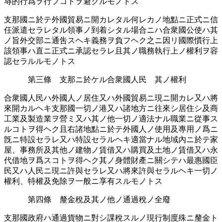
辱的行爲ヲ行フコトヲ避󠄁クルモノトス
支那國ニ於テ外國貿易ニ開カレタル何レカノ地點ニ正式ニ信
任派遣󠄁セラレタル領事ノ到着シタル場合ニハ合衆國公使ハ其
ノ旨外交部ニ通󠄁吿スヘキ義務ヲ負フヘク之ニ因リ國際慣行上
該領事ハ直ニ正式ニ承認󠄁セラレ且其ノ職務執行上ノ權利ヲ容
認󠄁セラルルモノトス
第三條 支那ニ於ケル合衆國人民 其ノ權利
合衆國人民ハ外國人ノ居住又ハ外國貿易ニ現ニ開カレ又ハ將
來開カルヘキ支那國一切ノ港又ハ諸地方ニ往來シ居住シ及商
工業及製造󠄁業ヲ營ミ又ハ其ノ他一切ノ適󠄁法ナル職業ニ從事ス
ルコトヲ得ヘク且右諸地點ニ於テ外國人ノ使用及專用ノ爲ニ
旣ニ特設セラレ又ハ特設セラルヘキ適󠄁當ナル地域內ニ於テ家
屋、事務所󠄁及其他ノ建物ノ賃借又ハ購󠄂買及土地ノ賃借又ハ永
代借地ヲ爲スコトヲ得ヘク其ノ身體財產ニ關シテハ最惠國臣
民又ハ人民ニ現ニ許與セラレ又ハ將來許與セラルヘキ一切ノ
權利、特權及免󠄁除ヲ一般ニ享有スルモノトス
第四條 釐金稅及其ノ他ノ通󠄁過󠄁稅ノ全廢
支那國政府ハ通󠄁過󠄁貨物ニ對シ課稅スルノ現行制度殊ニ釐金ト