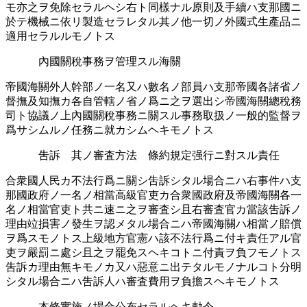
モ亦之ヲ免󠄁除セラルヘシ右ト同樣ナル原則及手續ハ支那國ニ
於テ機械ニ依リ製造󠄁セラレタル其ノ他一切ノ外國式生產品ニ
適󠄁用セラルルモノトス
內國關稅事務ヲ管理スル海關
帝國海關外人幹部ノ一名又ハ數名ノ部員ハ支那帝國各諸省ノ
督撫及知撫カ各自管轄ノ省ノ爲ニ之ヲ選󠄁出シ帝國海關總稅務
司ト協議ノ上內國關稅事務ニ關スル事務取扱ノ一般的監督ヲ
爲サシムルノ任務ニ就カシムヘキモノトス
吿訴 其ノ審査方法 條約規定强行ニ對スル責任
合衆國人民カ不法行爲ニ關シ吿訴シタル場合ニハ右事件ハ支
那國政府ノ一名ノ相當高級官吏カ合衆國政府及帝國海關各一
名ノ相當官吏ト共ニ速ニ之ヲ審査シ且右審査官カ當該吿訴ノ
理由竝損害󠄂ノ發生ヲ認󠄁メタル場合ニハ帝國海關ハ相當ノ賠償
ヲ爲スモノトス上級地方官憲ハ該不法行爲ニ付キ責任アル官
吏ヲ嚴罰ニ處シ且之ヲ罷免󠄁スヘキコトニ付責ヲ負フモノトス
吿訴カ理由無キモノカ又ハ惡意ニ出テタルモノナルコト分明
シタル場合ニハ吿訴人ハ審査費用ヲ負擔スヘキモノトス
本條實施ノ場合公布セラルヘキ勅令