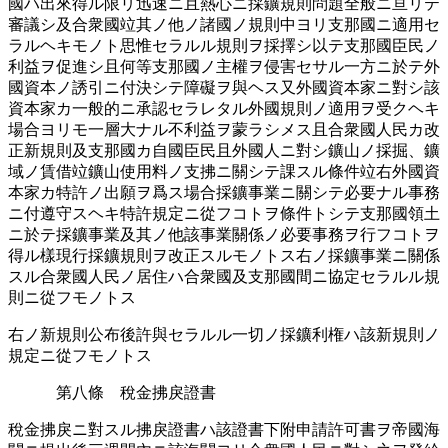
國ハ出來得ル限リ迅󠄁速󠄁ニ且熱心ニ採󠄁鑛規則問題全般ニ亘リテ
審議シ及合衆國竝其ノ他ノ諸國ノ規則中ヨリ支那國ニ適󠄁用セ
ラルヘキモノト思惟セラルル規則ヲ採󠄁擇シ以テ支那國臣民ノ
利益ヲ促進シ且何等支那國ノ主權ヲ侵󠄁害󠄂セサル一方ニ於テ外
國資本ノ誘引ニ付決シテ障礙ヲ與ヘス又外國資本家ニ對シ該
資本家カ一般的ニ承認󠄁セラレタル外國規則ノ適󠄁用ヲ受クヘキ
場合ヨリモ一層大ナル不利益ヲ蒙ラシメス且合衆國人民カ改
正新規則及支那國カ自國臣民且外國人ニ對シ鑛山ノ採󠄁掘、鑛
域ノ賃借竝鑛山使用料ノ支拂ニ關シテ課スル條件竝右外國資
本家カ特許ノ出願ヲ爲ス場合採󠄁鑛事業ニ關シテ必要󠄁ナル事務
ニ付遵󠄁守スヘキ特許規定ニ從フコトヲ條件トシテ支那國領土
ニ於テ採󠄁鑛事業及其ノ他該事業關係ノ必要󠄁事務ヲ行フコトヲ
得ル樣現行採󠄁鑛規則ヲ改正スルモノトス右ノ採󠄁鑛事業ニ關係
スル合衆國人民ノ居住ハ合衆國及支那國間ニ協定セラルル規
則ニ從フモノトス
右ノ新規則公布後許與セラルル一切ノ採󠄁鑛利権ハ該新規則ノ
規定ニ從フモノトス
第八條 稅金拂戾證書
稅金拂戾ニ對スル拂戾證書ハ該證書下附申請󠄁許可書ヲ帝國海