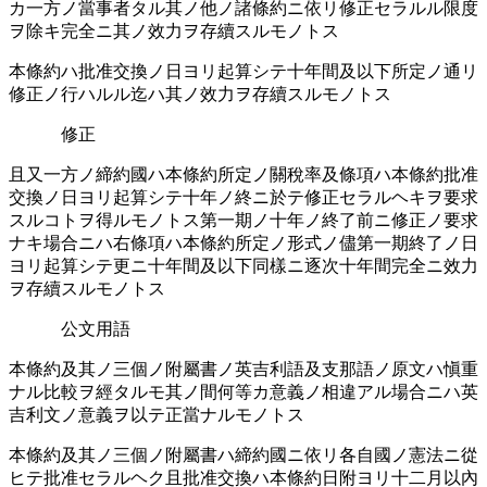
カ一方ノ當事者タル其ノ他ノ諸條約ニ依リ修正セラルル限度
ヲ除キ完全ニ其ノ效力ヲ存續スルモノトス
本條約ハ批准交換ノ日ヨリ起󠄁算シテ十年間及以下所󠄁定ノ通󠄁リ
修正ノ行ハルル迄ハ其ノ效力ヲ存續スルモノトス
修正
且又一方ノ締約國ハ本條約所󠄁定ノ關稅率󠄁及條項ハ本條約批准
交換ノ日ヨリ起󠄁算シテ十年ノ終󠄁ニ於テ修正セラルヘキヲ要󠄁求
スルコトヲ得ルモノトス第一期ノ十年ノ終󠄁了前ニ修正ノ要󠄁求
ナキ場合ニハ右條項ハ本條約所󠄁定ノ形式ノ儘第一期終󠄁了ノ日
ヨリ起󠄁算シテ更ニ十年間及以下同樣ニ逐󠄁次十年間完全ニ效力
ヲ存續スルモノトス
公文用語
本條約及其ノ三個ノ附屬書ノ英吉利語及支那語ノ原文ハ愼重
ナル比較ヲ經タルモ其ノ間何等カ意義ノ相違󠄂アル場合ニハ英
吉利文ノ意義ヲ以テ正當ナルモノトス
本條約及其ノ三個ノ附屬書ハ締約國ニ依リ各自國ノ憲法ニ從
ヒテ批准セラルヘク且批准交換ハ本條約日附ヨリ十二月以內