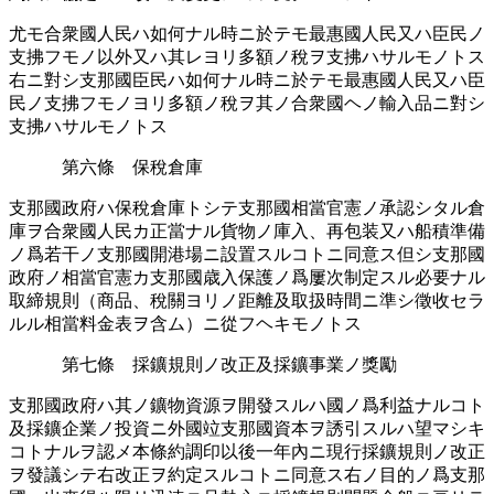
尤モ合衆國人民ハ如何ナル時ニ於テモ最惠國人民又ハ臣民ノ
支拂フモノ以外又ハ其レヨリ多額ノ稅ヲ支拂ハサルモノトス
右ニ對シ支那國臣民ハ如何ナル時ニ於テモ最惠國人民又ハ臣
民ノ支拂フモノヨリ多額ノ稅ヲ其ノ合衆國ヘノ輸入品ニ對シ
支拂ハサルモノトス
第六條 保稅倉庫
支那國政府ハ保稅倉庫トシテ支那國相當官憲ノ承認󠄁シタル倉
庫ヲ合衆國人民カ正當ナル貨物ノ庫入、再包󠄁装又ハ船積準備
ノ爲若干ノ支那國開港場ニ設置スルコトニ同意ス但シ支那國
政府ノ相當官憲カ支那國歳入保護ノ爲屢次制定スル必要󠄁ナル
取締規則（商品、稅關ヨリノ距離及取扱時間ニ準シ徵收セラ
ルル相當料金表ヲ含ム）ニ從フヘキモノトス
第七條 採󠄁鑛規則ノ改正及採󠄁鑛事業ノ獎勵
支那國政府ハ其ノ鑛物資源ヲ開發スルハ國ノ爲利益ナルコト
及採󠄁鑛企業ノ投資ニ外國竝支那國資本ヲ誘引スルハ望マシキ
コトナルヲ認󠄁メ本條約調󠄁印以後一年內ニ現行採󠄁鑛規則ノ改正
ヲ發議シテ右改正ヲ約定スルコトニ同意ス右ノ目的ノ爲支那