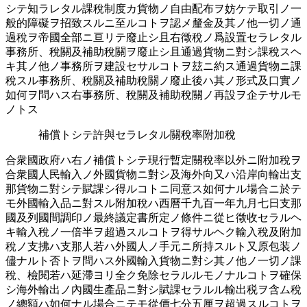
シテ知ラレタル課稅制度カ貨物ノ自由配布ヲ妨ケテ取引ノ一
般的障礙ヲ招致スルニ至ルコトヲ認󠄁メ釐金及其ノ他一切ノ通󠄁
過󠄁稅ヲ帝國全部ニ亘リテ廢止シ且右徵稅ノ爲設置セラレタル
事務所󠄁、稅關及補助稅關ヲ廢止シ且通󠄁過󠄁貨物ニ對シ課稅スヘ
キ其ノ他ノ事務所󠄁ヲ建設セサルコトヲ玆ニ約ス通󠄁過󠄁貨物ニ課
稅スル事務所󠄁、稅關及補助稅關ノ廢止後ハ其ノ形式及口實ノ
如何ヲ問ハス右事務所󠄁、稅關及補助稅關ノ再設ヲ企テサルモ
ノトス
補償トシテ許與セラレタル關稅率󠄁附加稅
合衆國政府ハ右ノ補償トシテ現行暫定關稅率󠄁以外ニ附加稅ヲ
合衆國人民輸入ノ外國貨物ニ對シ及海外向又ハ沿岸向輸出支
那貨物ニ對シテ賦課シ得ルコトニ同意ス如何ナル場合ニ於テ
モ外國輸入品ニ對スル附加稅ハ西曆千九百一年九月七日支那
國及列國間調󠄁印ノ最終󠄁議定書所󠄁定ノ條件ニ從ヒ徵收セラルヘ
キ輸入稅ノ一倍半󠄁ヲ超過󠄁スルコトヲ得サルヘク輸入稅及附加
稅ノ支拂ハ支那人若ハ外國人ノ手元ニ所󠄁持スルト又原包󠄁装ノ
儘ナルト否トヲ問ハス外國輸入貨物ニ對シ其ノ他ノ一切ノ課
稅、檢閱若ハ延滯ヨリ全ク免󠄁除セラルルモノナルコトヲ確保
シ海外輸出ノ內國生產品ニ對シ賦課セラルル輸出税ヲ含ム稅
ノ總額ハ如何ナル場合ニテモ從價七分五厘ヲ超過󠄁スルコトヲ