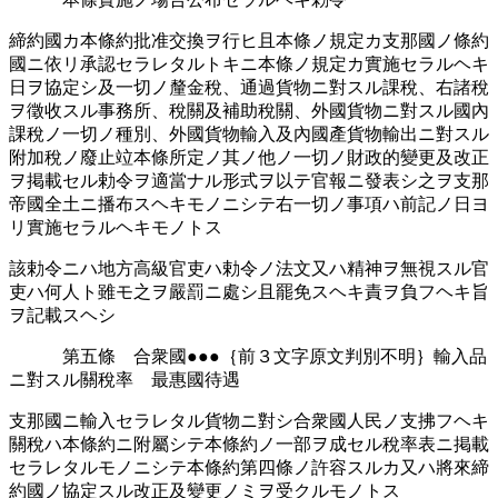
締約國カ本條約批准交換ヲ行ヒ且本條ノ規定カ支那國ノ條約
國ニ依リ承認󠄁セラレタルトキニ本條ノ規定カ實施セラルヘキ
日ヲ協定シ及一切ノ釐金稅、通󠄁過󠄁貨物ニ對スル課稅、右諸稅
ヲ徵收スル事務所󠄁、稅關及補助稅關、外國貨物ニ對スル國內
課稅ノ一切ノ種別、外國貨物輸入及內國產貨物輸出ニ對スル
附加稅ノ廢止竝本條所󠄁定ノ其ノ他ノ一切ノ財政的變更及改正
ヲ掲載セル勅令ヲ適󠄁當ナル形式ヲ以テ官報ニ發表シ之ヲ支那
帝國全土ニ播布スヘキモノニシテ右一切ノ事項ハ前記ノ日ヨ
リ實施セラルヘキモノトス
該勅令ニハ地方高級官吏ハ勅令ノ法文又ハ精神ヲ無視スル官
吏ハ何人ト雖モ之ヲ嚴罰ニ處シ且罷免󠄁スヘキ責ヲ負フヘキ旨
ヲ記載スヘシ
第五條 合衆國●●●｛前３文字原文判別不明｝輸入品
ニ對スル關稅率󠄁 最惠國待遇󠄁
支那國ニ輸入セラレタル貨物ニ對シ合衆國人民ノ支拂フヘキ
關稅ハ本條約ニ附屬シテ本條約ノ一部ヲ成セル稅率󠄁表ニ掲載
セラレタルモノニシテ本條約第四條ノ許容スルカ又ハ將來締
約國ノ協定スル改正及變更ノミヲ受クルモノトス