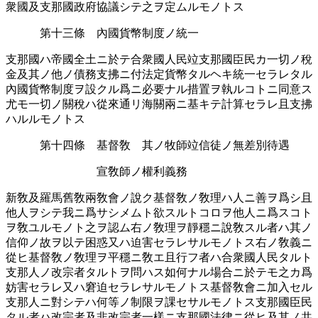
衆國及支那國政府協議シテ之ヲ定ムルモノトス
第十三條 內國貨幣󠄁制度ノ統一
支那國ハ帝國全土ニ於テ合衆國人民竝支那國臣民カ一切ノ稅
金及其ノ他ノ債務支拂ニ付法定貨幣󠄁タルヘキ統一セラレタル
內國貨幣󠄁制度ヲ設クル爲ニ必要󠄁ナル措置ヲ執ルコトニ同意ス
尤モ一切ノ關稅ハ從來通󠄁リ海關兩ニ基キテ計算セラレ且支拂
ハルルモノトス
第十四條 基督敎 其ノ牧師竝信徒ノ無差別待遇󠄁
宣敎師ノ權利義務
新敎及羅馬舊敎兩敎會ノ說ク基督敎ノ敎理ハ人ニ善ヲ爲シ且
他人ヲシテ我ニ爲サシメムト欲スルトコロヲ他人ニ爲スコト
ヲ敎ユルモノト之ヲ認󠄁ム右ノ敎理ヲ靜穩ニ說敎スル者ハ其ノ
信仰ノ故ヲ以テ困惑又ハ迫󠄁害󠄂セラレサルモノトス右ノ敎義ニ
從ヒ基督敎ノ敎理ヲ平穩ニ敎エ且行フ者ハ合衆國人民タルト
支那人ノ改宗者タルトヲ問ハス如何ナル場合ニ於テモ之カ爲
妨害󠄂セラレ又ハ窘迫󠄁セラレサルモノトス基督敎會ニ加入セル
支那人ニ對シテハ何等ノ制限ヲ課セサルモノトス支那國臣民
タル者ハ改宗者及非改宗者一樣ニ支那國法律ニ從ヒ及其ノ共