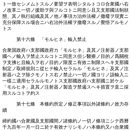
ト一致セシメムトスルノ要󠄁望ヲ表明シタルトコロ合衆國ハ右
ノ改革ニ一切ノ援󠄁助ヲ與フルコトニ同意シ且又支那國法制狀
態、其ノ執行組織及其ノ他ノ事項カ治外法權ノ撤廢ヲ現實ニ
充分保障スル場合ニハ右治外法權ヲ撤廢スルノ覺悟アルモノ
トス
第十六條 「モルヒネ」輸入禁止
合衆国政府ハ支那國政府カ「モルヒネ」及其ノ注射器ノ支那
國ヘノ輸入ヲ禁止スルコトニ同意ス但シ醫療ノ目的ノ爲關稅
ヲ支拂ヒ且輸入ヲ右ノ目的ノ限度ニ有效ニ制限スヘキ支那國
制定ノ取締規則ニ從ヒテ輸入セラルル「モルヒネ」及其ノ注
射器ハ之ヲ除クモノトス右ノ禁止ハ一切ノ國ヨリノ該輸入ニ
一樣ニ適󠄁用セラルルモノトス支那國政府ハ支那國ニ於ケル
「モルヒネ」及其ノ注射器ノ製造󠄁ヲ禁遏スヘキ措置ヲ直ニ採󠄁
用スルコトヲ約ス
第十七條 本條約所󠄁定ノ修正事項以外諸條約ノ效力存
續
締約國ハ合衆國及支那國間ノ諸條約ノ一切ノ條項ニシテ西曆
千九百年一月一日ニ於テ有效ナリシモノハ本條約又ハ合衆國