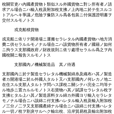
稅關官吏ハ內國產貨物ト類似スル外國貨物ニ對シ所󠄁有者ノ請󠄁
求アル場合ニハ輸入稅及附加稅支拂ノ上內地ニ於テ生スルコ
トアルヘキ爭議ノ危險ヲ豫防スル爲各包󠄁装ニ付保護證明書ヲ
交付スルモノトス
戎克船積貨物
戎克船ニ依リテ開港場ニ運󠄁搬セラレタル內國產貨物ハ地方消
費ニ供セラルルモノナル場合ニハ該貨物所󠄁有者ノ國籍ノ如何
ニ拘ラス支那國政府ノ財政規則ニ依リ處理セラルル爲之ヲ內
國稅關ニ報吿スルモノトス
支那國內ノ機械製造󠄁品 其ノ待遇󠄁
支那國內ニ於テ製造󠄁セラレタル機械製綿糸及織布ハ其ノ製造󠄁
者カ開港場ニ於ル外國人タルト又ハ支那國內ノ何レカノ地ニ
在住スル支那人タルトヲ問ハス課稅ニ關シテハ完全ニ均等ナ
ル地歩ニ置カルルモノトス右貨物ハ其ノ賦課セラレタル稅ヲ
支拂ヒタル上ハ其ノ製造󠄁原料タル綿カ外國ヨリ輸入セラレタ
モノナル場合ニハ該綿ニ付支拂ハレタル輸入稅及輸入附加稅
ノ三分ノ二ヲ又支那國產綿ナル場合ニハ該綿ニ付支拂ハレタ
ル一切ノ稅ヲ割戾サルヘク輸出稅、沿岸貿易稅及輸出附加稅