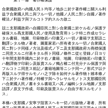
第十一條 著󠄁作權保護
合衆國政府ハ內國人民ト均等ノ地歩ニ於テ著󠄁作權ニ關スル利
益ヲ合衆國人民ニ與フル一切ノ他國ノ人民ニ對シ自國ノ著󠄁作
權法ノ利益ヲ與フルコトヲ約スルカ故ニ
玆ニ支那國政府ハ自國臣民ニ對シ合衆國ニ於ケル右ノ保護ヲ
確保スル爲支那國人民ノ使用及敎育用トシテ特ニ作成セラレ
タル書籍、地圖、印刷物若ハ印畫又ハ一切ノ書籍ヲ支那語ニ
翻󠄁譯シタル物ノ著󠄁者、圖案家若ハ所󠄁有者タル一切ノ合衆國人
民ニ對シテ同樣ノ方法及樣式ノ下ニ及支那國政府カ商標保護
ニ同意スルニ付基キタル所󠄁ト同樣ノ條件ニ從ヒ登錄ノ日ヨリ
十年間支那帝國內ニ於テ右ノ書籍、地圖、印刷物若ハ印畫又
ハ翻󠄁譯物ヲ印刷シ及販賣スルノ獨占權ニ付充分ナル保護ヲ與
フルコトニ同意ス前記ノ書籍地圖等ニシテ同一ノ形式ヲ以テ
再版スルヲ得サルモノハ之ヲ除キ如何ナル著󠄁作物ト雖本條ノ
下ニ於テハ著󠄁作權ノ特權ヲ與へラレサルモノトス支那國臣民
ハ合衆國人民ノ書キタル書籍又ハ其ノ編󠄁輯シタル地圖ノ支那
語譯ノ原文ヲ作成、印刷及販賣スルノ自由ヲ有スルモノト
ス」
本條ハ支那國ノ安寧ヲ阻害󠄂スヘキ一切ノ出版物ノ著󠄁者、所󠄁有
者又ハ販賣者タル合衆國人民又ハ支那國臣民ヲ正當ナル法律