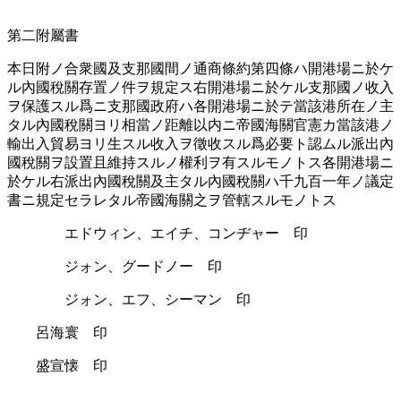
第二附屬書
本日附ノ合衆國及支那國間ノ通󠄁商條約第四條ハ開港場ニ於ケ
ル內國稅關存置ノ件ヲ規定ス右開港場ニ於ケル支那國ノ收入
ヲ保護スル爲ニ支那國政府ハ各開港場ニ於テ當該港所󠄁在ノ主
タル內國稅關ヨリ相當ノ距離以内ニ帝國海關官憲カ當該港ノ
輸出入貿易ヨリ生スル收入ヲ徵收スル爲必要󠄁ト認󠄁ムル派出內
國稅關ヲ設置且維持スルノ權利ヲ有スルモノトス各開港場ニ
於ケル右派出內國稅關及主タル內國稅關ハ千九百一年ノ議定
書ニ規定セラレタル帝國海關之ヲ管轄スルモノトス
エドウィン、エイチ、コンヂャー 印
ジォン、グードノー 印
ジォン、エフ、シーマン 印
呂海寰 印
盛宣懐 印