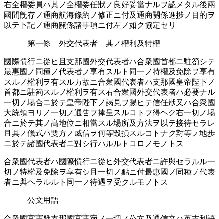
右全權委員ハ其ノ全權委任狀ノ良好妥󠄁當ナルヲ認󠄁メタル後兩
國間旣存ノ通󠄁商航海條約ノ修正ニ付及通󠄁商關係進捗ノ目的ヲ
以テ下記ノ通󠄁商關係諸事項ニ付左ノ如ク協定セリ
第一條 外交代表者 其ノ權利及特權
國際慣行ニ從ヒ且支那國外交代表者ハ合衆國首都ニ駐箚シテ
最惠國ノ同種ノ代表者ノ享有スルト同一ノ特權及免󠄁除ヲ享有
スルノ權利ヲ有スルカ故ニ合衆國代表者ハ支那國皇帝陛下ノ
首都ニ駐箚スルノ權利ヲ有ス右合衆國外交代表者ハ必要󠄁ナル
一切ノ場合ニ於テ皇帝陛下ノ謁見ヲ賜ヒテ信任狀又ハ合衆國
大統領ヨリノ一切ノ通吿ヲ捧呈スルコトヲ得ヘク右一切ノ場
合ニ於テ其ノ髙地位ニ相當スル場所󠄁及方法ヲ以テ接待セラレ
且其ノ儀式ハ雙方ノ威信ヲ何等毀損スルコトナク對等ノ地歩
ニ於テ諸國代表者ニ對シ行ハルルトコロノモノトス
合衆國代表者ハ國際慣行ニ從ヒ外交代表者ニ許與セラルル一
切ノ特權及免󠄁除ヲ享有シ且一切ノ點ニ付最惠國ノ同種ノ代表
者ニ與ヘラルルト同一ノ待遇󠄁ヲ受クルモノトス
公文用語
合衆國官憲發支那國官憲宛ノ一切ノ公文及通󠄁信文ハ英吉利語