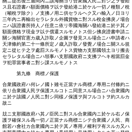
關ニ提出後三週󠄁間內ニ該海關ヨリ合衆國人民ニ對シ之ヲ發給
ス且右證書ハ額面價格ヲ以テ發給港ニ於ケル一切ノ種類ノ稅
（噸稅ヲ除ク）ノ支拂ノ用ニ供セラルヘク又ハ輸入ノ日ヨリ
三年內ニ再輸出セラレタル外國貨物ニ對スル稅金拂戾ノ場合
ニハ該證書所󠄁持人ノ任意ニ依リ帝國海關ハ發給港ニ於テ其ノ
額面價格ヲ現金ヲ以テ償還󠄁スルモノトス但シ拂戾證書申請󠄁ニ
關シ海關官憲カ歳入詐取ノ企圖ヲ發見スル場合ニハ申請󠄁者ハ
天津條約第二十一條所󠄁定ノ歳入詐取ノ發覺ノ場合ニ關スル規
定ニ從ヒテ之ヲ處罰スルモノトス貨物カ支那國領土ヨリ搬去
セラレタル場合ニハ領事ハ支那國政府ニ支拂フヘキ相當罰金
ヲ犯罪當事者ニ對シ課スルモノトス
第九條 商標ノ保護
合衆國政府ハ何レノ國ト雖モ正當ナル商標ノ專用ニ付條約ニ
依リ合衆國人民ヲ保護スルコトニ同意スル場合ニハ合衆國內
ニ於テ該國ノ人民ニ對シ同樣ノ保護ヲ與フルコトヲ約スルカ
故ニ
玆ニ支那國政府ハ其ノ臣民ニ對スル合衆國内ニ於ケル右ノ保
護ヲ確保スル爲一切ノ正當ナル商標ニシテ合衆國ノ人民、商
館若ハ會社カ合衆國內ニ於テ其ノ專用ノ權利ヲ有スルカ又ハ