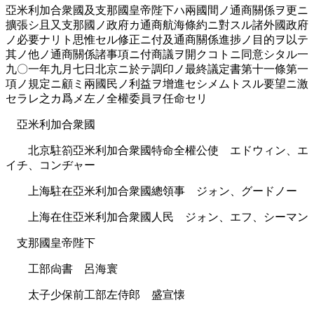
亞米利加合衆國及支那國皇帝陛下ハ兩國間ノ通󠄁商關係ヲ更ニ
擴張シ且又支那國ノ政府カ通󠄁商航海條約ニ對スル諸外國政府
ノ必要󠄁ナリト思惟セル修正ニ付及通󠄁商關係進捗ノ目的ヲ以テ
其ノ他ノ通󠄁商關係諸事項ニ付商議ヲ開クコトニ同意シタル一
九〇一年九月七日北京ニ於テ調󠄁印ノ最終󠄁議定書第十一條第一
項ノ規定ニ顧󠄁ミ兩國民ノ利益ヲ增進セシメムトスル要󠄁望ニ激
セラレ之カ爲メ左ノ全權委員ヲ任命セリ
亞米利加合衆國
北京駐箚亞米利加合衆國特命全權公使 エドウィン、エ
イチ、コンヂャー
上海駐在亞米利加合衆國總領事 ジォン、グードノー
上海在住亞米利加合衆國人民 ジォン、エフ、シーマン
支那國皇帝陛下
工部尙書 呂海寰
太子少保前工部左侍郎 盛宣懐