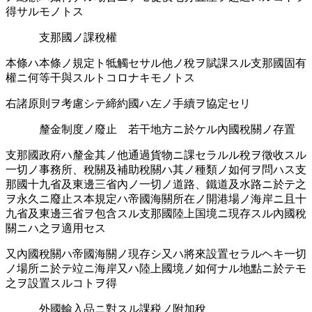
得サルモノトス
支那國ノ課稅權
本條ハ本條ノ規定ト牴觸セサル他ノ稅ヲ賦課スル支那國固有
權ニ何等干與スルトコロナキモノトス
右諸原則ヲ考慮シテ締約國ハ左ノ手續ヲ協定セリ
釐金制度ノ廢止 若干地方ニ於ケル內國稅關ノ存置
支那國政府ハ釐金其ノ他通󠄁過󠄁貨物ニ課セラルル稅ヲ徵收スル
一切ノ事務所󠄁、稅關及補助稅關ハ其ノ種類ノ如何ヲ問ハス支
那國十九省及東邊三省內ノ一切ノ道路、鐵道及水路ニ於テ之
ヲ永久ニ廢止ス本規定ハ帝國海關所󠄁在ノ開港場ノ海岸ニ且十
九省及東邊三省ヲ包󠄁含スル支那國陸上国境ニ現存スル內國稅
關ニハ之ヲ適󠄁用セス
又內國稅關ハ帝國海關ノ現存シ又ハ將來設置セラルヘキ一切
ノ場所󠄁ニ於テ竝ニ海岸又ハ陸上國境ノ如何ナル地點ニ於テモ
之ヲ設置スルコトヲ得
外國輸入品ニ對スル課税ノ附加稅