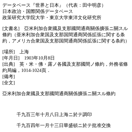
データベース『世界と日本』（代表：田中明彦）
日本政治・国際関係データベース
政策研究大学院大学・東京大学東洋文化研究所
[文書名] 亞米利加合衆國及支那國間通󠄁商關係擴張ニ關スル
條約（亜米利加合衆国及支那国間通商関係拡張に関する条
約，アメリカ合衆国及支那国間通商関係拡張に関する条約）
[場所] 上海
[年月日] 1903年10月8日
[出典] 英・米・佛・露ノ各國及支那國間ノ條約，外務省條
約局編，1014-1024頁．
[備考]
[全文]
亞米利加合衆國及支那國間通󠄁商關係擴張ニ關スル條約
千九百三年十月八日上海ニ於テ調󠄁印
千九百四年一月十三日華盛頓ニ於テ批准交換