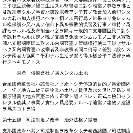
ニ平穩且親善ノ裡ニ生活スル監督者ニ對シ相當ノ尊󠄁敬ヲ拂ヒ
及改宗者タルノ事實ハ該改宗者ヲシテ其ノ敎會加入前犯シタ
ルカ若ハ加入後犯スヘキ一切ノ加害󠄂行爲ノ結果ヨリ免󠄁レシム
ル樣保護シ又ハ其ノ信仰ト異ル宗敎的慣習󠄁及行事ノ維持ノ爲
課セラルル稅及寄附金ハ之ヲ除キ一般的ニ支那國臣民ニ對シ
テ課セラルル法定ノ稅ノ支拂ヲ免󠄁除セシムルモノニ非ス宣敎
師ハ支那國臣民ニ對スル內國官憲ノ管轄權行使ニ干渉セサル
ヘク又內國官憲ハ改宗者及非改宗者間ニ何等ノ差別ヲ設ケス
シテ兩者カ協同ニ平和ナル生活ヲ營ミ得ル樣公平ニ法律ヲ執
行スヘキモノトス
財產 傳道會社ノ購󠄂入シタル土地
合衆國傳道會社ハ該會社ノ財產トシテ傳道的目的ノ爲帝國內
ノ一切ノ地方ニ於テ建物又ハ土地ノ賃借及永久借地ヲ爲シ且
權原證書カ地方官憲ニ依リ正當ト認󠄁メラレテ正式ニ檢印セラ
レタル後其ノ事業ノ實行ノ爲必要󠄁ナルヘキ適󠄁當ノ建物ノ建設
ヲ爲スコトヲ得
第十五條 司法制度ノ改革 治外法權ノ撤廢
支那國政府ハ其ノ司法制度ヲ改革シ以テ泰西諸國ノ司法制度