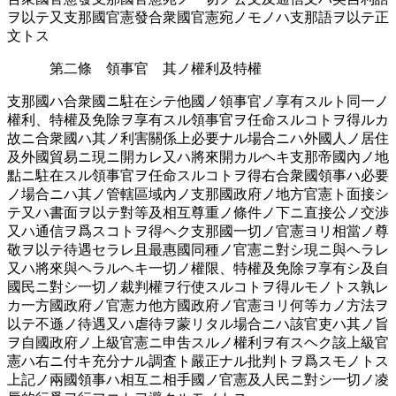
ヲ以テ又支那國官憲發合衆國官憲宛ノモノハ支那語ヲ以テ正
文トス
第二條 領事官 其ノ權利及特權
支那國ハ合衆國ニ駐在シテ他國ノ領事官ノ享有スルト同一ノ
權利、特權及免󠄁除ヲ享有スル領事官ヲ任命スルコトヲ得ルカ
故ニ合衆國ハ其ノ利害󠄂關係上必要󠄁ナル場合ニハ外國人ノ居住
及外國貿易ニ現ニ開カレ又ハ將來開カルヘキ支那帝國內ノ地
點ニ駐在スル領事官ヲ任命スルコトヲ得右合衆國領事ハ必要󠄁
ノ場合ニハ其ノ管轄區域內ノ支那國政府ノ地方官憲ト面接シ
テ又ハ書面ヲ以テ對等及相互尊󠄁重ノ條件ノ下ニ直接公ノ交渉
又ハ通󠄁信ヲ爲スコトヲ得ヘク支那國一切ノ官憲ヨリ相當ノ尊󠄁
敬ヲ以テ待遇󠄁セラレ且最惠國同種ノ官憲ニ對シ現ニ與ヘラレ
又ハ將來與ヘラルヘキ一切ノ權限、特權及免󠄁除ヲ享有シ及自
國民ニ對シ一切ノ裁判󠄁權ヲ行使スルコトヲ得ルモノトス孰レ
カ一方國政府ノ官憲カ他方國政府ノ官憲ヨリ何等カノ方法ヲ
以テ不遜ノ待遇󠄁又ハ虐待ヲ蒙リタル場合ニハ該官吏ハ其ノ旨
ヲ自國政府ノ上級官憲ニ申吿スルノ權利ヲ有スヘク該上級官
憲ハ右ニ付キ充分ナル調󠄁査ト嚴正ナル批判󠄁トヲ爲スモノトス
上記ノ兩國領事ハ相互ニ相手國ノ官憲及人民ニ對シ一切ノ凌