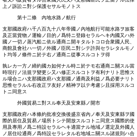
上ノ訴訟ニ對シ保護セサルモノトス
第十二條 內地水路ノ航行
支那國政府ハ千八百九十八年帝國ノ內地航行可能水路ヲ旅客
及正當貨物ノ運󠄁輸ノ目的ノ爲特ニ登錄セラルヘキ內國又ハ外
國ノ一切ノ蒸汽船ニ依ル通󠄁商ニ開キタルトコロ合衆國人民、
商館及會社ハ一切ノ外國ノ臣民ニ對シテ許與セラレタルモノ
ト均等ノ條件ニ於テ右ノ通󠄁商ニ從事スルコトヲ得
孰レカ一方ノ締約國カ如何ナル時ニ於テモ右通󠄁商ニ關スル當
時現行ノ法規ヲ變更シ又ハ修正スルコトヲ有利ナリト思惟ス
ル場合ニハ支那國政府ハ支那國ノ通󠄁商及利益ノ爲必要󠄁ナリト
思惟セラルル右改正ヲ友好ノ精神ヲ以テ考慮シ且採󠄁用スルコ
トニ同意ス
外國貿易ニ對スル奉天及安東縣ノ開市
支那國政府ハ本條約批准交換後盛京省內ノ奉天及安東縣ヲ國
際的居住及貿易ノ場所󠄁トシテ開放スルコトニ同意ス國際的使
用及專用ノ爲ニ特設セラルヘキ適󠄁當ナル地域ノ選󠄁定及外國人
ノ居住竝通󠄁商ノ爲特設セラレタル右地域ニ關スル諸規則ハ合