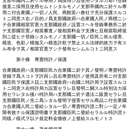
支那帝國內ニ於ケル專用ノ爲採󠄁用シ且使用シタルカ若ハ登錄
後直ニ採󠄁用且使用セムトシタルモノノ支那帝國內ニ於ケル專
用ニ付合衆國ノ一切ノ人民、商館若ハ會社ヲ充分保護スルコ
トニ同意ス右ノ目的ノ爲支那國政府ハ合衆國人民ノ商標ニシ
テ合衆國相當官憲カ支那國政府ノ設置スヘキ登錄事務所󠄁ニ於
テ支那國官憲ノ相當審査ノ後相當料金ヲ支拂ヒ且相當取締規
則ニ從ヒテ登錄シタルモノノ支那國一切ノ臣民ニ依ル侵󠄁害󠄂、
模造󠄁、色彩󠄁ノ模倣又ハ模造󠄁詐欺ヲ禁止スル法律的效力ヲ有ス
ル布令ヲ其ノ相當官憲ヲシテ發布セシムルコトニ同意ス
第十條 專賣特許ノ保護
合衆國政府ハ支那國臣民カ合衆國ニ於テ其ノ發明ノ專賣特許
登錄ヲ爲スコトヲ許與シ且右專賣特許ノ使用及所󠄁有ニ付支那
國臣民ヲ保護ス玆ニ支那國政府ハ自國ニ特許局ヲ設置スルコ
トニ同意ス右特許局カ設置セラレ且發明ニ關スル特別法カ採󠄁
用セラレタル後ハ特許局ハ支那國ニ於テ適󠄁法ニ販賣セラレ且
支那國臣民ノ先ニ爲シタル發明ヲ侵󠄁害󠄂セサル商品ニ付合衆國
カ合衆國人民ニ發給シタル一切ノ專賣特許證ニ對シ一定ノ年
限有效ナル保護證明書ヲ支那國臣民ニ發給セラルル特許證ト
同樣ノ樣式ヲ以テ規定料金徵收ノ上發給スルモノトス