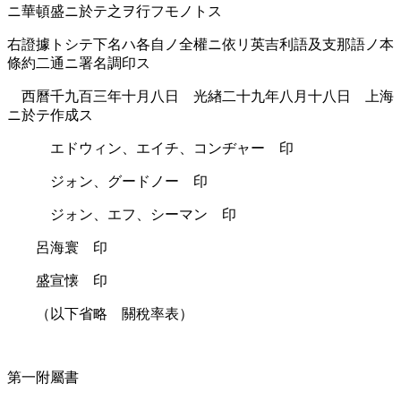
ニ華頓盛ニ於テ之ヲ行フモノトス
右證據トシテ下名ハ各自ノ全權ニ依リ英吉利語及支那語ノ本
條約二通ニ署名調󠄁印ス
西曆千九百三年十月八日 光緖二十九年八月十八日 上海
ニ於テ作成ス
エドウィン、エイチ、コンヂャー 印
ジォン、グードノー 印
ジォン、エフ、シーマン 印
呂海寰 印
盛宣懐 印
（以下省略 關稅率󠄁表）
第一附屬書