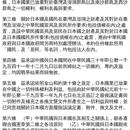
條，日本國業已放棄對於臺灣及澎湖群島以及南沙群島及西沙
群島之一切權利、權利名義與要求。
第三條 關於日本國及國民在臺灣及澎湖之財產及其對於在臺
灣及澎湖之中華民國當局及居民所作要求(包括債權在內)之處
置，及該中華民國當局及居民在日本國之財產及其對於日本國
及日本國國民所作要求(包括債權在內)之處置，應由中華民國
政府與日本國政府間另商特別處理辦法。本約任何條款所用
「國民」及「居民」等名詞，均包括法人在內。
第四條 茲承認中國與日本國間在中華民國三十年即公曆一千
九百四十一年十二月九日以前所締結之一切條約、專約及協
定，均因戰爭結果而歸無效。
第五條 茲承認依照金山和約第十條之規定，日本國業已放棄
在中國之一切特殊權利及利益。包括由於中華民國紀元前十一
年即公曆一千九百零一年九月七日在北京簽訂之最後議定書與
一切附件及補充之各換文暨文件所產生之一切利益與特權；並
已同意就關於日本國方面廢除該議定書、附件、換文及文件。
第六條 （甲）中華民國與日本國在其相互之關係上，願各遵
聯合國憲章第二條之各項原則 （乙）中華民國與日本國願依