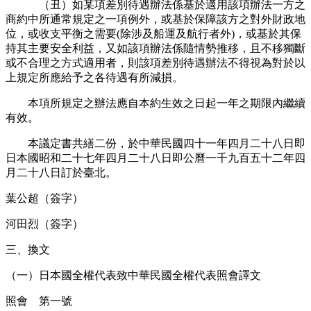
（丑）如某項差別待遇辦法係基於適用該項辦法一方之
商約中所通常規定之一項例外，或基於保障該方之對外財政地
位，或收支平衡之需要(除涉及船運及航行者外)，或基於其保
持其主要安全利益，又如該項辦法係隨情勢推移，且不移獨斷
或不合理之方式適用者，則該項差別待遇辦法不得視為對於以
上規定所應給予之各待遇有所減損。
本項所規定之辦法應自本約生效之日起一年之期限內繼續
有效。
本議定書共繕二份，於中華民國四十一年四月二十八日即
日本國昭和二十七年四月二十八日即公曆一千九百五十二年四
月二十八日訂於臺北。
葉公超（簽字）
河田烈（簽字）
三、換文
（一）日本國全權代表致中華民國全權代表照會譯文
照會 第一號