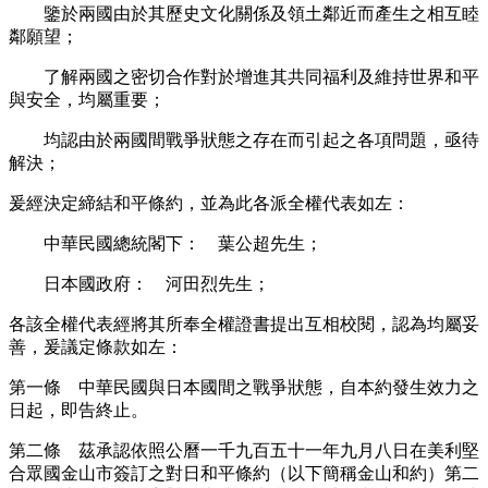
鑒於兩國由於其歷史文化關係及領土鄰近而產生之相互睦
鄰願望；
了解兩國之密切合作對於增進其共同福利及維持世界和平
與安全，均屬重要；
均認由於兩國間戰爭狀態之存在而引起之各項問題，亟待
解決；
爰經決定締結和平條約，並為此各派全權代表如左：
中華民國總統閣下： 葉公超先生；
日本國政府： 河田烈先生；
各該全權代表經將其所奉全權證書提出互相校閱，認為均屬妥
善，爰議定條款如左：
第一條 中華民國與日本國間之戰爭狀態，自本約發生效力之
日起，即告終止。
第二條 茲承認依照公曆一千九百五十一年九月八日在美利堅
合眾國金山市簽訂之對日和平條約（以下簡稱金山和約）第二