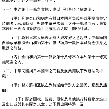
構成本約內容之一部分，計開：
（一）本約第十一條之實施，應以下列各項了解為準：
（甲）凡在金山和約內有對日本國所負義務或承擔而規定
時期者，該項時期，對於中華民國領土之任一地區而言，應於
本條約一經適用於該領土之該地區之時，開始計算。
（乙）為對日本人民表示寬大與友好之意起見，中華民國
自動放棄根據金山和約第十四條甲項第一款日本國所應供應之
服務之利益。
（丙）金山和約第十一條及第十八條不在本約第十一條實
施範圍之內。
（二）中華民國與日本國間之商務及航業應以下列辦法為準
繩：
（甲）雙方將相互以左列待遇給予對方之國民、產品及船
舶：
（子）關於關稅、規費、限制及其他施行於貨物之進口
及出口或與其有關之規章，給予最惠國待遇；及