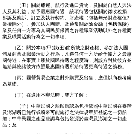
（丑）關於船運、航行及進口貨物，及關於自然人與法
人及其利益，給予最惠國待遇；該項待遇包括關於徵收稅捐、
起訴及應訴、訂立及執行契約、財產權（包括無形財產權但?
業權除外）、參加法人團體、及通常關於除金融（包括保險）
業及任何一方專為其國民所保留之各種職業活動以外之各種商
業及職業活動行為之一切事項。
（乙）關於本項(甲)款(丑)節所載之財產權、參加法人團
體及商業及職業活動之行為，凡遇任何一方所給予彼方之最惠
國待遇，在事實上臻於國民待遇之程度時，則該方對於彼方並
無給與較諸彼方依照最惠國待遇所給待遇更高待遇之義務。
（丙）國營貿易企業之對外購買及出售，應僅以商務考慮
為基礎。
（丁）在適用本辦法時，雙方了解：
（子）中華民國之船舶應認為包括依照中華民國在臺灣
及澎湖所已施行或將來可能施行之法律規章所登記之一切船
舶；中華民國之產品應認為包括發源於臺灣及澎湖之一切產
品；及