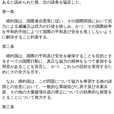
あると認められた後、次の諸条を協定した。
第一条
締約国は、国際連合憲章に従い、その国際関係において武
力による威嚇又は武力の行使を慎しみ、かつ、その国際紛争
を平和的手段によつて国際の平和及び安全を危くしないよう
に解決すること約束する。
第二条
締約国は、国際の平和及び安全を確保することを目的とす
るすべての国際行動に、真正な協力の精神をもつて参加する
用意があることを宣言し、かつ、これらの目的を実現するた
めにその全力を尽す。
なお、締約国は、この問題について協力を希望する他の諸
国との合意において、一般的な軍縮並びに原子及び水素兵
器、その他の大量破壊兵器の禁止についての効果的な措置を
とることについて努力する。
第三条