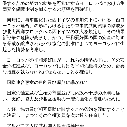
保するための努力の結集を可能にするヨーロッパにおける集
団安全保障体制を樹立するの願望を再確認し、
同時に、再軍国化した西ドイツの参加の下における「西ヨ
ーロッパ連合」の形における新たな軍事的共同戦線の結成及
び北大西洋ブロックへの西ドイツの加入を規定し、その結果
新戦争の危険が高まり、かつ、平和愛好国の国の安全に対す
る脅威が醸成されたパリ協定の批准によつてヨーロッパに生
起した情勢を考慮し、
ヨーロッパの平和愛好国が、これらの情勢の下に、その安
全の擁護及び、ヨーロッパにおける平和の維持のため、必要
な措置を執らなければならないことを確信し、
国際連合憲章の目的及び原則に導かれて、
国家の独立及び主権の尊重並びに内政不干渉の原則に従
い、友好、協力及び相互援助の一層の強化と増進のために
友好、協力及び相互援助に関するこの条約を締結すること
に決定し、よつてその全権委員を次の通り任命した。
アルバニア人民共和国人民会議幹部会