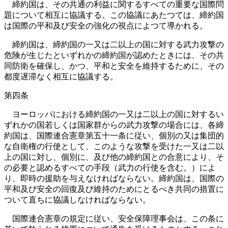
締約国は、その共通の利益に関するすべての重要な国際問
題について相互に協議する。この協議にあたつては、締約国
は国際の平和及び安全の強化の視点によつて導かれる。
締約国は、締約国の一又は二以上の国に対する武力攻撃の
危険が生じたといずれかの締約国が認めたときには、その共
同防衛を確保し、かつ、平和と安全を維持するために、その
都度遅滞なく相互に協議する。
第四条
ヨーロッパにおける締約国の一又は二以上の国に対するい
ずれかの国若しくは国家群からの武力攻撃の場合には、各締
約国は、国際連合憲章第五十一条に従い、個別の又は集団的
な自衛権の行使として、このような攻撃を受けた一又は二以
上の国に対し、個別に、及び他の締約国との合意により、そ
の必要と認めるすべての手段（武力の行使を含む。）によ
り、即時の援助を与えなければならない。締約国は、国際の
平和及び安全の回復及び維持のためにとるべき共同の措置に
ついて直ちに協議しなければならない。
国際連合憲章の規定に従い、安全保障理事会は、この条に