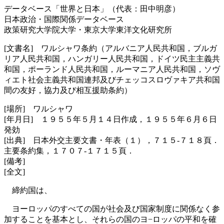
データベース「世界と日本」（代表：田中明彦）
日本政治・国際関係データベース
政策研究大学院大学・東京大学東洋文化研究所
[文書名] ワルシャワ条約（アルバニア人民共和国，ブルガ
リア人民共和国，ハンガリー人民共和国，ドイツ民主主義共
和国，ポーランド人民共和国，ルーマニア人民共和国，ソヴ
ィエト社会主義共和国連邦及びチェッコスロヴァキア共和国
間の友好，協力及び相互援助条約）
[場所] ワルシャワ
[年月日] １９５５年５月１４日作成，１９５５年６月６日
発効
[出典] 日本外交主要文書・年表（１），７１５‐７１８頁．
主要条約集，１７０７‐１７１５頁．
[備考]
[全文]
締約国は、
ヨーロッパのすべての国が社会及び国家制度に関係なく参
加することを基本とし、それらの国のヨ−ロッパの平和を確