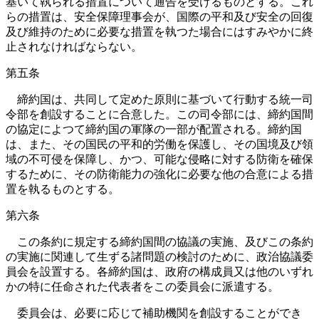
基いて執られる措置について通告を受けるものとする。これ
らの措置は、安全保障理事会が、国際の平和及び安全の回復
及び維持のために必要な措置を執つた場合にはすみやかに終
止されなければならない。
第五条
締約国は、共同して定めた原則に基づいて行動する統一司
令部を創設することに合意した。この司令部には、締約国間
の協定によつて締約国の軍隊の一部が配置される。締約国
は、また、その国民の平和的労働を保護し、その国境及び領
域の不可侵を保障し、かつ、可能な侵略に対する防衛を確保
するために、その防衛能力の強化に必要な他の合意による措
置を執るものとする。
第六条
この条約に規定する締約国間の協議の実施、及びこの条約
の実施に関連して生ずる諸問題の検討のために、政治協議委
員会を設置する。各締約国は、政府の構成員又は他のいずれ
かの特に任命された代表者をこの委員会に派遣する。
委員会は、必要に応じて補助機関を創設することができ