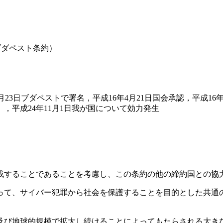
ブダペスト条約）
1月23日ブダペストで署名，平成16年4月21日国会承認，平成16
），平成24年11月1日我が国について効力発生
、
することであることを考慮し、この条約の他の締約国との協
て、サイバー犯罪から社会を保護することを目的とした共通
び地球的規模で拡大し続けることによってもたらされる大き