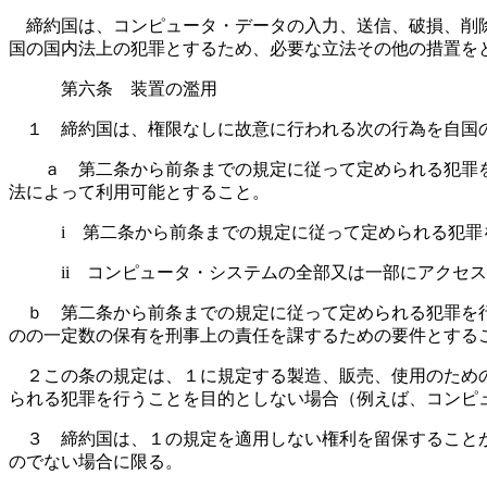
締約国は、コンピュータ・データの入力、送信、破損、削除
国の国内法上の犯罪とするため、必要な立法その他の措置を
第六条 装置の濫用
１ 締約国は、権限なしに故意に行われる次の行為を自国の
ａ 第二条から前条までの規定に従って定められる犯罪を
法によって利用可能とすること。
i 第二条から前条までの規定に従って定められる犯罪を
ii コンピュータ・システムの全部又は一部にアクセス
ｂ 第二条から前条までの規定に従って定められる犯罪を行
のの一定数の保有を刑事上の責任を課するための要件とする
２この条の規定は、１に規定する製造、販売、使用のための
られる犯罪を行うことを目的としない場合（例えば、コンピ
３ 締約国は、１の規定を適用しない権利を留保することが
のでない場合に限る。