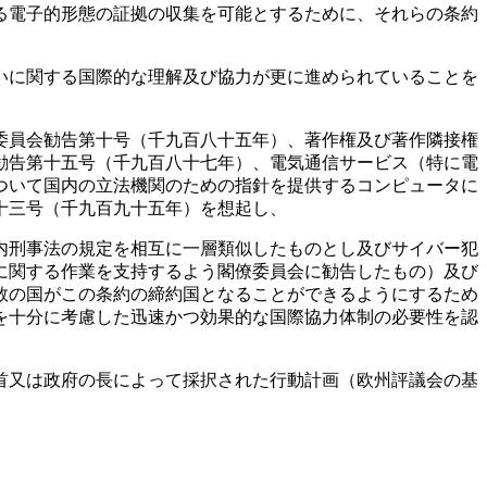
る電子的形態の証拠の収集を可能とするために、それらの条約
いに関する国際的な理解及び協力が更に進められていることを
委員会勧告第十号（千九百八十五年）、著作権及び著作隣接権
勧告第十五号（千九百八十七年）、電気通信サービス（特に電
ついて国内の立法機関のための指針を提供するコンピュータに
十三号（千九百九十五年）を想起し、
内刑事法の規定を相互に一層類似したものとし及びサイバー犯
に関する作業を支持するよう閣僚委員会に勧告したもの）及び
数の国がこの条約の締約国となることができるようにするため
を十分に考慮した迅速かつ効果的な国際協力体制の必要性を認
首又は政府の長によって採択された行動計画（欧州評議会の基