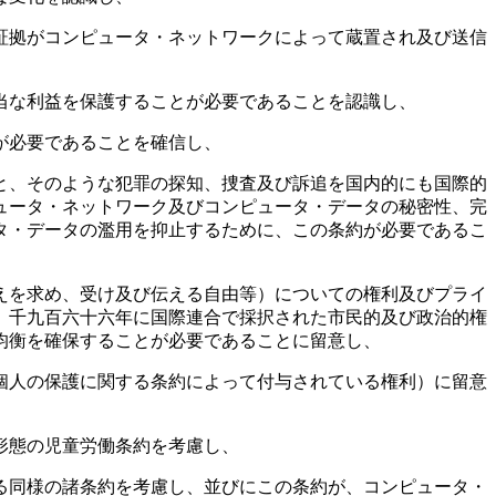
証拠がコンピュータ・ネットワークによって蔵置され及び送信
当な利益を保護することが必要であることを認識し、
が必要であることを確信し、
と、そのような犯罪の探知、捜査及び訴追を国内的にも国際的
ュータ・ネットワーク及びコンピュータ・データの秘密性、完
タ・データの濫用を抑止するために、この条約が必要であるこ
えを求め、受け及び伝える自由等）についての権利及びプライ
、千九百六十六年に国際連合で採択された市民的及び政治的権
均衡を確保することが必要であることに留意し、
個人の保護に関する条約によって付与されている権利）に留意
形態の児童労働条約を考慮し、
る同様の諸条約を考慮し、並びにこの条約が、コンピュータ・