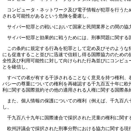
コンピュータ・ネットワーク及び電子情報が犯罪を行うため
される可能性があるという危険を憂慮し、
サイバー犯罪との戦いにおいて国家と民間業界との間の協力
サイバー犯罪と効果的に戦うためには、刑事問題に関する国
この条約に規定する行為を犯罪として定め及びそのような犯
にも促進すること並びに迅速で信頼し得る国際協力のための
全性及び利用可能性に対して向けられた行為並びにコンピュ
とを確信し、
すべての者が有する干渉されることなく意見を持つ権利、表
バシーの尊重についての権利を再確認する千九百五十年に欧
利に関する国際規約その他の適用される人権に関する国際条
また、個人情報の保護についての権利（例えば、千九百八十
し、
千九百八十九年に国際連合で採択された児童の権利に関する
欧州評議会で採択された刑事分野における協力に関する現行