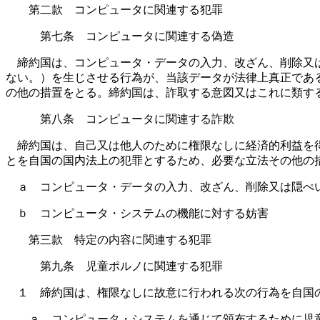
第二款 コンピュータに関連する犯罪
第七条 コンピュータに関連する偽造
締約国は、コンピュータ・データの入力、改ざん、削除又は
ない。）を生じさせる行為が、当該データが法律上真正であ
の他の措置をとる。締約国は、詐取する意図又はこれに類す
第八条 コンピュータに関連する詐欺
締約国は、自己又は他人のために権限なしに経済的利益を得
とを自国の国内法上の犯罪とするため、必要な立法その他の
ａ コンピュータ・データの入力、改ざん、削除又は隠ぺ
ｂ コンピュータ・システムの機能に対する妨害
第三款 特定の内容に関連する犯罪
第九条 児童ポルノに関連する犯罪
１ 締約国は、権限なしに故意に行われる次の行為を自国の
ａ コンピュータ・システムを通じて頒布するために児童