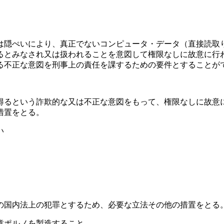
隠ぺいにより、真正でないコンピュータ・データ（直接読取
るとみなされ又は扱われることを意図して権限なしに故意に行
る不正な意図を刑事上の責任を課するための要件とすることが
るという詐欺的な又は不正な意図をもって、権限なしに故意
措置をとる。
い
国内法上の犯罪とするため、必要な立法その他の措置をとる
ポルノを製造すること。