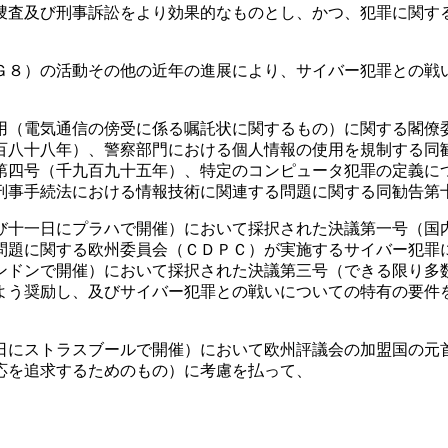
捜査及び刑事訴訟をより効果的なものとし、かつ、犯罪に関す
８）の活動その他の近年の進展により、サイバー犯罪との戦
（電気通信の傍受に係る嘱託状に関するもの）に関する閣僚
百八十八年）、警察部門における個人情報の使用を規制する同
第四号（千九百九十五年）、特定のコンピュータ犯罪の定義に
刑事手続法における情報技術に関連する問題に関する同勧告第
十一日にプラハで開催）において採択された決議第一号（国
問題に関する欧州委員会（ＣＤＰＣ）が実施するサイバー犯罪
ンドンで開催）において採択された決議第三号（できる限り多
よう奨励し、及びサイバー犯罪との戦いについての特有の要件
にストラスブールで開催）において欧州評議会の加盟国の元
応を追求するためのもの）に考慮を払って、