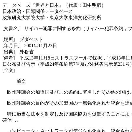
データベース『世界と日本』（代表：田中明彦）
日本政治・国際関係データベース
政策研究大学院大学・東京大学東洋文化研究所
[文書名] サイバー犯罪に関する条約（サイバー犯罪条約，
[場所] ブダペスト
[年月日] 2001年11月23日
[出典] 外務省
[備考] 平成13年11月8日ストラスブールで採択，平成13年1
日公布及び告示（平成24年条約第7号及び外務省告示第231号
[全文]
前文
欧州評議会の加盟国及びこの条約に署名したその他の国は
欧州評議会の目的がその加盟国の一層強化された統合を達成
特に適当な法令を制定し及び国際協力を促進することによっ
確信し、
コンピュータ・ネットワークがデジタル化され、統合され及