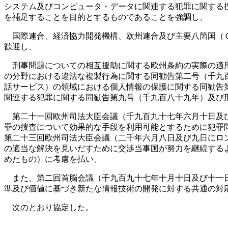
システム及びコンピュータ・データに関連する犯罪に関する
を補足することを目的とするものであることを強調し、
国際連合、経済協力開発機構、欧州連合及び主要八箇国（Ｇ
歓迎し、
刑事問題についての相互援助に関する欧州条約の実際の適用
の分野における違法な複製行為に関する同勧告第二号（千九
話サービス）の領域における個人情報の保護に関する同勧告
関連する犯罪に関する同勧告第九号（千九百八十九年）及び
第二十一回欧州司法大臣会議（千九百九十七年六月十日及び
罪の捜査について効果的な手段を利用可能とするために犯罪
第二十三回欧州司法大臣会議（二千年六月八日及び九日にロ
の適当な解決を見いだすために交渉当事国が努力を継続する
めたもの）に考慮を払い、
また、第二回首脳会議（千九百九十七年十月十日及び十一日
準及び価値に基づき新たな情報技術の開発に対する共通の対
次のとおり協定した。