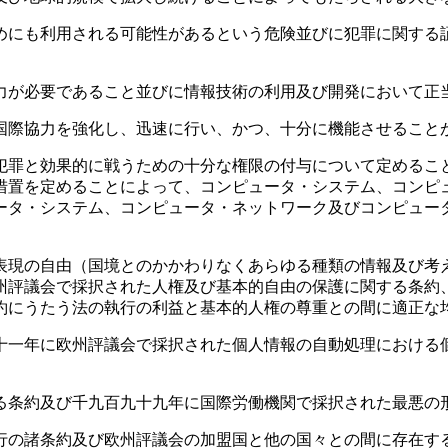
にも利用される可能性があるという危険並びに犯罪に関する
が必要であること並びに情報技術の利用及び開発において正
際協力を強化し、迅速に行い、かつ、十分に機能させること
罪と効果的に戦うための十分な権限の付与について定めるこ
措置を定めることによって、コンピュータ・システム、コンピ
ータ・システム、コンピュータ・ネットワーク及びコンピュー
現の自由（国境とのかかわりなくあらゆる種類の情報及び考
州評議会で採択された人権及び基本的自由の保護に関する条約
約にうたう法の執行の利益と基本的人権の尊重との間に適正な
一年に欧州評議会で採択された個人情報の自動処理における
条約及び千九百九十九年に国際労働機関で採択された最悪の
の諸条約及び欧州評議会の加盟国と他の国々との間に存在す