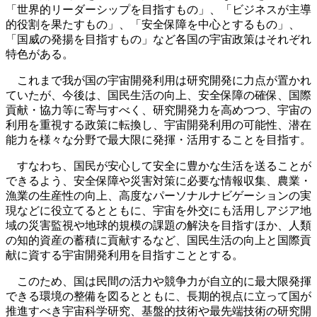
「世界的リーダーシップを目指すもの」、「ビジネスが主導
的役割を果たすもの」、「安全保障を中心とするもの」、
「国威の発揚を目指すもの」など各国の宇宙政策はそれぞれ
特色がある。
これまで我が国の宇宙開発利用は研究開発に力点が置かれ
ていたが、今後は、国民生活の向上、安全保障の確保、国際
貢献・協力等に寄与すべく、研究開発力を高めつつ、宇宙の
利用を重視する政策に転換し、宇宙開発利用の可能性、潜在
能力を様々な分野で最大限に発揮・活用することを目指す。
すなわち、国民が安心して安全に豊かな生活を送ることが
できるよう、安全保障や災害対策に必要な情報収集、農業・
漁業の生産性の向上、高度なパーソナルナビゲーションの実
現などに役立てるとともに、宇宙を外交にも活用しアジア地
域の災害監視や地球的規模の課題の解決を目指すほか、人類
の知的資産の蓄積に貢献するなど、国民生活の向上と国際貢
献に資する宇宙開発利用を目指すこととする。
このため、国は民間の活力や競争力が自立的に最大限発揮
できる環境の整備を図るとともに、長期的視点に立って国が
推進すべき宇宙科学研究、基盤的技術や最先端技術の研究開