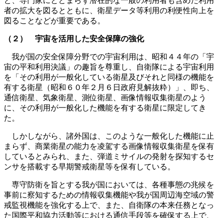
と、専門家にとどまらず潜在的な一般の利用者も含めた利用
者の拡大を図るとともに、衛星データ等利用の利便性向上を
図ることなどが重要である。
（２） 宇宙を活用した安全保障の強化
我が国の安全保障分野での宇宙利用は、昭和４４年の「宇
宙の平和利用決議」の趣旨を尊重し、自衛隊による宇宙利用
を「その利用が一般化している衛星及びそれと同様の機能を
有する衛星（昭和６０年２月６日政府見解抜粋）」、即ち、
通信衛星、気象衛星、測位衛星、画像情報収集衛星のよう
に、その利用が一般化した機能を有する衛星に限定してき
た。
しかしながら、諸外国は、このような一般化した機能に止
まらず、商業衛星の能力を凌駕する画像情報収集衛星を保有
しているとみられ、また、弾道ミサイルの発射を探知するセ
ンサを搭載する早期警戒衛星等を保有している。
専守防衛を旨とする我が国においては、各種事態の兆候を
事前に察知するための情報収集機能や我が国周辺海空域の警
戒監視機能を強化する上で、また、自衛隊の本来任務となっ
た国際平和協力活動等における通信手段等を確保する上で、