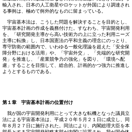
輸入され、日本の人工衛星やロケットが外国により調達され
る事例は、極めて例外的なものに留まっている。
宇宙基本法は、こうした問題を解決することを目的とし、
宇宙基本計画の作成を義務付けた。すなわち、宇宙開発利用
を、「研究開発主導から高い技術力の上に立った利用ニーズ
主導に転換」し、日本国憲法の平和主義の理念にのっとり、
専守防衛の範囲内で、いわゆる一般化理論を超えた「安全保
障分野における活用」や、「宇宙外交」、「先端的な研究開
発」を推進し、「産業競争力の強化」を図り、「環境へ配
慮」することを目指して、総合的、計画的かつ強力に推進し
ようとするものである。
第１章 宇宙基本計画の位置付け
我が国の宇宙開発利用にとって大きな転機となった議員立
法による宇宙基本法は、平成２０年５月２１日に成立し、同
年８月２７日に施行された。同法により、内閣総理大臣を本
部長とする宇宙開発戦略本部が内閣に設置され、我が国全体