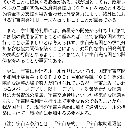
ていることに留意する必要がある。我が国としても、政府レ
ベルの二国間関係や政府開発援助（ＯＤＡ）を始めとする公
的資金等の支援を組み合わせた外交努力により、諸外国にお
ける宇宙開発利用ニーズを掘り起こすことが重要である。
また、宇宙開発利用には、衛星等の開発から打ち上げまで
に多額の費用を要することに鑑みれば、全てを我が国独力で
行うことが望ましいとは考えられず、宇宙先進国との役割分
担を含む協力関係を築くことにより、効果的な宇宙開発利用
の実現が可能となるよう、これまで以上に宇宙先進国との関
係を深めることが重要である。
更に、宇宙におけるルール作りについては、国連宇宙空間
平和利用委員会（ＣＯＰＵＯＳ）や軍縮会議（ＣＤ）等の国
際的な調整の場で努力が続けられているが、宇宙ごみ（いわ
ゆるスペースデブリ、以下「デブリ」）対策等新たな課題、
月の天然資源の帰属、宇宙交通管理といった将来的な課題も
あり、宇宙開発利用を行う上で重要なものであることから、
我が国として、現行の宇宙４条約に加えて適切なルールの構
築に向けて、積極的に参加する必要がある。
（注）宇宙４条約とは、「宇宙条約」、「宇宙救助返還協