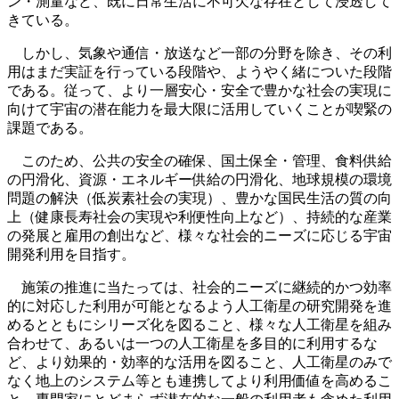
ン・測量など、既に日常生活に不可欠な存在として浸透して
きている。
しかし、気象や通信・放送など一部の分野を除き、その利
用はまだ実証を行っている段階や、ようやく緒についた段階
である。従って、より一層安心・安全で豊かな社会の実現に
向けて宇宙の潜在能力を最大限に活用していくことが喫緊の
課題である。
このため、公共の安全の確保、国土保全・管理、食料供給
の円滑化、資源・エネルギー供給の円滑化、地球規模の環境
問題の解決（低炭素社会の実現）、豊かな国民生活の質の向
上（健康長寿社会の実現や利便性向上など）、持続的な産業
の発展と雇用の創出など、様々な社会的ニーズに応じる宇宙
開発利用を目指す。
施策の推進に当たっては、社会的ニーズに継続的かつ効率
的に対応した利用が可能となるよう人工衛星の研究開発を進
めるとともにシリーズ化を図ること、様々な人工衛星を組み
合わせて、あるいは一つの人工衛星を多目的に利用するな
ど、より効果的・効率的な活用を図ること、人工衛星のみで
なく地上のシステム等とも連携してより利用価値を高めるこ