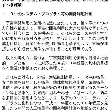
すべき施策
１ ９つのシステム・プログラム毎の開発利用計画
宇宙開発利用の施策の推進に当たっては、第２章の６つの
方向性を踏まえて、宇宙の開発利用に大きな期待が寄せられ
ている社会的ニーズを明確にし、それらのニーズを満たすた
めに求められる対応を目標として設定した上で、この目標達
成を目指し、資源配分や費用対効果を踏まえつつ、官民が連
携しながら必要な施策を推進することが適当である。
以上の考え方に基づき、宇宙開発利用で実現を目指す社会
的ニーズと各ニーズに対応した今後１０年程度の具体的目標
を本章及び別紙１のとおり整理した。
これらに対応し、陸域・海域観測衛星、データ中継衛星、
安全保障を目的とした衛星、地球環境観測衛星、気象衛星、
通信・測位衛星、科学衛星等の各種衛星や国際宇宙ステーシ
ョン等を効率的、効果的に組み合わせ、又は一つの人工衛星
を多目的に活用するなどにより、以下の９つのシステム・プ
ログラムに集約しつつ、平成２１年度からの１０年程度を見
通した５年間の人工衛星等の開発利用計画を別紙２のとおり