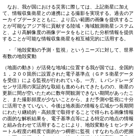
なお、我が国における災害に際しては、上記衛星に加え
て、情報収集衛星との連携による撮影を実現する。過去のア
ーカイブデータとともに、より広い範囲の画像を提供するこ
とが可能なアジア等に貢献する陸域・海域観測衛星システム
と、より高解像度の画像データをもとにした分析情報を提供
することが可能な情報収集衛星を相互補完的に活用する。
・「地殻変動の予測・監視」というニーズに対して、世界
有数の地殻変動
（地面の動き）が活発な地域に位置する我が国では、全国約
１，２００箇所に設置された電子基準点（ＧＰＳ衛星データ
を受信）による監視が行われている。一方、Ｌバンドレーダ
センサ活用の実証的な取組も進められてきたものの、衛星の
更新に間が空いたために数年間観測できない期間があったこ
と、また撮影頻度が少ないことから、まだ予測や監視に十分
に活用できていない。今後は地表面の情報を広域かつ長期間
にわたり継続的・高頻度で取得することで得られる画像情報
の面的な解析結果を、電子基準点等による特定の地点の情報
と組み合わせて活用することにより、地殻変動を１センチメ
ートル程度の精度で面的かつ稠密に監視（すなわち点の把握