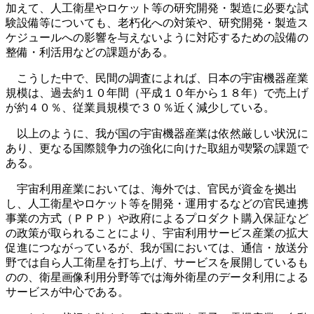
加えて、人工衛星やロケット等の研究開発・製造に必要な試
験設備等についても、老朽化への対策や、研究開発・製造ス
ケジュールへの影響を与えないように対応するための設備の
整備・利活用などの課題がある。
こうした中で、民間の調査によれば、日本の宇宙機器産業
規模は、過去約１０年間（平成１０年から１８年）で売上げ
が約４０％、従業員規模で３０％近く減少している。
以上のように、我が国の宇宙機器産業は依然厳しい状況に
あり、更なる国際競争力の強化に向けた取組が喫緊の課題で
ある。
宇宙利用産業においては、海外では、官民が資金を拠出
し、人工衛星やロケット等を開発・運用するなどの官民連携
事業の方式（ＰＰＰ）や政府によるプロダクト購入保証など
の政策が取られることにより、宇宙利用サービス産業の拡大
促進につながっているが、我が国においては、通信・放送分
野では自ら人工衛星を打ち上げ、サービスを展開しているも
のの、衛星画像利用分野等では海外衛星のデータ利用による
サービスが中心である。