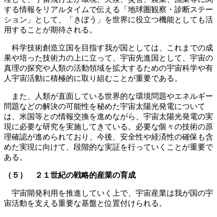
する情報をリアルタイムで伝える「地球圏観察・診断ステー
ション」として、「きぼう」を世界に役立つ機能としても活
用することが期待される。
科学技術創造立国を目指す我が国としては、これまでの成
果や培った技術力の上に立って、宇宙先進国として、宇宙の
真理の探究や人類の活動領域を拡大するための宇宙科学や有
人宇宙活動に積極的に取り組むことが重要である。
また、人類が直面している世界的な環境問題やエネルギー
問題などの解決の可能性を秘めた宇宙太陽光発電について
は、米国等との情報交換を進めながら、宇宙太陽光発電の実
現に必要な研究を実施してきている。必要な個々の技術の原
理確認が進められており、今後、安全性や経済性の確保も含
めた実現に向けて、段階的な実証を行っていくことが重要で
ある。
（５） ２１世紀の戦略的産業の育成
宇宙開発利用を推進していく上で、宇宙産業は我が国の宇
宙活動を支える重要な基盤と位置付けられる。