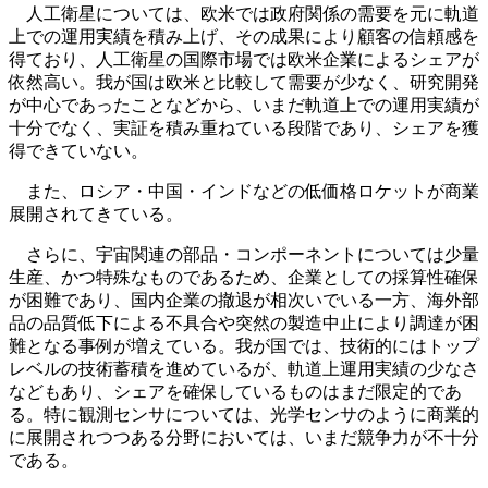
人工衛星については、欧米では政府関係の需要を元に軌道
上での運用実績を積み上げ、その成果により顧客の信頼感を
得ており、人工衛星の国際市場では欧米企業によるシェアが
依然高い。我が国は欧米と比較して需要が少なく、研究開発
が中心であったことなどから、いまだ軌道上での運用実績が
十分でなく、実証を積み重ねている段階であり、シェアを獲
得できていない。
また、ロシア・中国・インドなどの低価格ロケットが商業
展開されてきている。
さらに、宇宙関連の部品・コンポーネントについては少量
生産、かつ特殊なものであるため、企業としての採算性確保
が困難であり、国内企業の撤退が相次いでいる一方、海外部
品の品質低下による不具合や突然の製造中止により調達が困
難となる事例が増えている。我が国では、技術的にはトップ
レベルの技術蓄積を進めているが、軌道上運用実績の少なさ
などもあり、シェアを確保しているものはまだ限定的であ
る。特に観測センサについては、光学センサのように商業的
に展開されつつある分野においては、いまだ競争力が不十分
である。