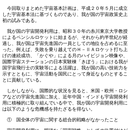
今回取りまとめた宇宙基本計画は、平成２０年５月に成立
した宇宙基本法に基づくものであり、我が国の宇宙政策史上
初の試みである。
我が国の宇宙開発利用は、昭和３０年の糸川東京大学教授
によるペンシルロケットに始まるが、それから約半世紀が経
過し、我が国は宇宙先進国の一員としての地位を占めるに至
った。例えば、失敗を乗り越えてのＨ－ⅡＡロケット打ち上
げの連続成功、「かぐや」による月のハイビジョン映像や、
国際宇宙ステーションの日本実験棟「きぼう」における我が
国宇宙飛行士の実験等による活躍は、我が国の高い技術力を
示すとともに、宇宙活動を国民にとって身近なものとするこ
とに貢献している。
しかしながら、国際的な状況を見ると、米国・欧州・ロシ
アなどの宇宙先進国に加え、近年中国・インドも宇宙開発利
用に積極的に取り組んでいる中で、我が国の宇宙開発利用に
は以下のような危機感を持たざるを得ない。
① 国全体の宇宙に関する総合的戦略がなかったこと