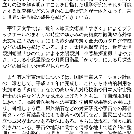
立ちの謎を解き明かすことを目指した理学研究とそれを可能
とする探査機などの先進的な工学研究とが一体となって、常
に世界の最先端の成果を挙げてきている。
宇宙天文学では、近年Ｘ線天文衛星「すざく」によるブラ
ックホールのまわりの時空のゆがみの高精度な観測や赤外線
天文衛星「あかり」による赤外線で輝く全天のカタログ作成
などの成果を挙げている。また、太陽系探査では、近年太陽
観測衛星「ひので」による太陽観測、小惑星探査機「はやぶ
さ」による小惑星探査や月周回衛星「かぐや」による月探査
などの目覚しい活躍が見られる。
また有人宇宙活動については、国際宇宙ステーション計画
の一環として、平成２１年に完成し、これから本格的利用を
実施する「きぼう」などの高い有人対応技術や日本人宇宙飛
行士の活躍など大きな成果を上げるとともに、宇宙環境利用
において、高齢者医療等への宇宙医学研究成果等の応用によ
り、骨粗しょう症、尿路結石などの対策研究や宇宙での高品
質タンパク質結晶化による創薬への応用など、国民生活に役
立つ成果が出つつある状況にある。さらには現在、個々に観
測されている、宇宙や地球に関する情報を地上で総合的に整
理して、宇宙飛行士が環境、天候、災害、農業、漁業等に関