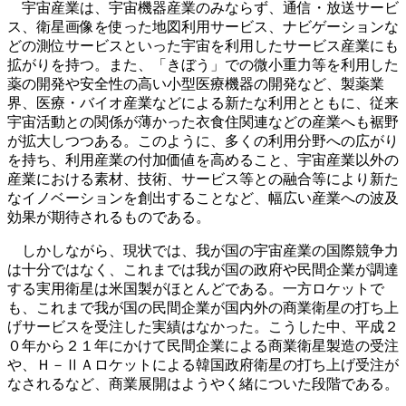
宇宙産業は、宇宙機器産業のみならず、通信・放送サービ
ス、衛星画像を使った地図利用サービス、ナビゲーションな
どの測位サービスといった宇宙を利用したサービス産業にも
拡がりを持つ。また、「きぼう」での微小重力等を利用した
薬の開発や安全性の高い小型医療機器の開発など、製薬業
界、医療・バイオ産業などによる新たな利用とともに、従来
宇宙活動との関係が薄かった衣食住関連などの産業へも裾野
が拡大しつつある。このように、多くの利用分野への広がり
を持ち、利用産業の付加価値を高めること、宇宙産業以外の
産業における素材、技術、サービス等との融合等により新た
なイノベーションを創出することなど、幅広い産業への波及
効果が期待されるものである。
しかしながら、現状では、我が国の宇宙産業の国際競争力
は十分ではなく、これまでは我が国の政府や民間企業が調達
する実用衛星は米国製がほとんどである。一方ロケットで
も、これまで我が国の民間企業が国内外の商業衛星の打ち上
げサービスを受注した実績はなかった。こうした中、平成２
０年から２１年にかけて民間企業による商業衛星製造の受注
や、Ｈ－ⅡＡロケットによる韓国政府衛星の打ち上げ受注が
なされるなど、商業展開はようやく緒についた段階である。