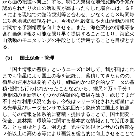
から面の把握へ向上）する。特に大規模な地殻変動の予兆が
認められたり火山の活動度が高まったりした場合には、ＧＰ
Ｓによる現地での臨時観測等と合わせ、少なくとも３時間毎
に対象地域の監視を行い、今後の地殻変動や火山活動の推移
に関する予測精度を向上させる。また、海色変化の情報等を
含む画像情報を可能な限り早く提供することにより、海底火
山活動のモニタリングの手段として活用することを目標とす
る。
（b） 国土保全・管理
「国土情報の蓄積」というニーズに対して、我が国はこれ
までも衛星により国土の姿を記録し、蓄積してきたものの、
衛星の運用が単発的であり、継続的かつ統合的なデータの蓄
積･提供も行われなかったことなどから、縮尺２万５千分１
地形図の更新等いくつかの実証的な取組を除き、総じてまだ
不十分な利用状況である。今後はシリーズ化された衛星によ
る光学及びレーダセンサで広範囲かつ継続的に国土を観測
し、その情報を体系的に蓄積・提供することで、国土開発・
保全、農林業、環境等に関する基本的な情報として活用を図
ることを目標とする。例えば、光学立体視センサの分解能を
２倍以上に高める等により画質を総合的に向上させることで