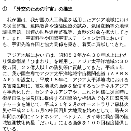
① 「外交のための宇宙」の推進
我が国は、我が国の人工衛星を活用したアジア地域におけ
る災害監視、遠隔教育や遠隔医療の試み、気候変動等の地球
環境問題、国連の世界遺産監視等、貢献の対象を拡大してき
た。また、宇宙科学や国際宇宙ステーション計画において
も、宇宙先進各国と協力関係を築き、着実に貢献してきた。
アジア地域においては、昭和５２年から３０年以上にわた
り気象衛星「ひまわり」を運用し、アジア太平洋地域の３０
数カ国、２２億人以上の防災等に貢献してきた。平成５年
に、我が国主導でアジア太平洋地域宇宙機関会議（ＡＰＲＳ
ＡＦ）を設立し、平成１８年に、アジア太平洋地域における
災害発生時に、被災地域の画像を配信するセンチネルアジア
を事業化した。センチネルアジアや、これと同様に災害時に
衛星画像を被災国に提供する国際的な枠組みである国際災害
チャータを通じて、平成２１年２月のオーストラリア森林火
災や平成２０年５月の中国四川大地震を始めとして、過去３
年間余の間にインドネシア、ベトナム、タイ等に我が国の陸
域観測技術衛星「だいち」による画像を１００回程度提供し
ている。