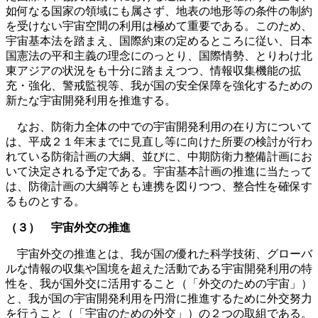
如何なる国家の領域にも属さず、地表の地形等の条件の制約
を受けない宇宙空間の利用は極めて重要である。このため、
宇宙基本法を踏まえ、国際約束の定めるところに従い、日本
国憲法の平和主義の理念にのっとり、国際情勢、とりわけ北
東アジアの状況をも十分に踏まえつつ、情報収集機能の拡
充・強化、警戒監視等、我が国の安全保障を強化するための
新たな宇宙開発利用を推進する。
なお、防衛力全体の中での宇宙開発利用の在り方について
は、平成２１年末までに見直し等に向けた所要の検討が行わ
れている防衛計画の大綱、並びに、中期防衛力整備計画にお
いて決定される予定である。宇宙基本計画の推進に当たって
は、防衛計画の大綱等とも連携を図りつつ、整合性を確保す
るものとする。
（３） 宇宙外交の推進
宇宙外交の推進とは、我が国の優れた科学技術、グローバ
ルな情報の収集や国境を超えた活動である宇宙開発利用の特
性を、我が国外交に活用すること（「外交のための宇宙」）
と、我が国の宇宙開発利用を円滑に推進するために外交努力
を行うこと（「宇宙のための外交」）の２つの取組である。