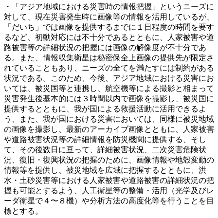
・「アジア地域における災害時の情報把握」というニーズに
対して、現在災害発生時に画像等の情報を活用しているが、
「だいち」では画像を提供するまでに１日程度の時間を要す
るなど、初動対応には不十分であるとともに、人家被害や道
路被害等の詳細状況の把握には画像の解像度が不十分であ
る。また、情報収集衛星は秘密保全上画像の提供先が限定さ
れていることもあり、ニーズの全てを満たすには制約がある
状況である。このため、今後、アジア地域における災害にお
いては、被災国等と連携し、航空機等による撮影と相まって
災害発生後基本的には３時間以内で画像を撮影し、被災国に
提供するとともに、我が国による救援活動に活用できるよ
う、また、我が国における災害においては、同様に被災地域
の画像を撮影し、最新のアーカイブ画像とともに、人家被害
や道路被害状況等の詳細情報を防災機関に提供する、そし
て、その後数日に亘って、詳細被害状況、二次災害危険状
況、復旧・復興状況の把握のために、画像情報や地殻変動の
情報等を提供し、被災地域を広域に把握するとともに、洪
水・土砂災害等における人家被害や道路被害の詳細状況の把
握も可能とするよう、人工衛星等の整備・活用（光学及びレ
ーダ衛星で４〜８機）や分析方法の高度化等を行うことを目
標とする。