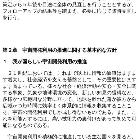
策定から５年後を目途に全体の見直しを行うこととするが、
フォローアップの結果等を踏まえ、必要に応じて随時見直し
を行う。
第２章 宇宙開発利用の推進に関する基本的な方針
１ 我が国らしい宇宙開発利用の推進
２１世紀においては、これまで以上に情報の価値はますま
す増大し、社会経済を支える基盤として、その重要性はます
ます高まっている。様々な社会・経済活動や安心・安全に関
する事象、気象や地球環境の変化、新しい知見の獲得など、
多様かつ広範囲な分野に亘って、地球を離れた遥か彼方から
広域かつ短時間に効率よく体系的に情報を収集することこ
そ、宇宙の開発利用でしか成し得ないものである。また、こ
れを可能とするには、高い技術力の裏付けがあって初めて可
能になるものである。
宇宙開発利用を積極的に推進している主な国々を見ると、