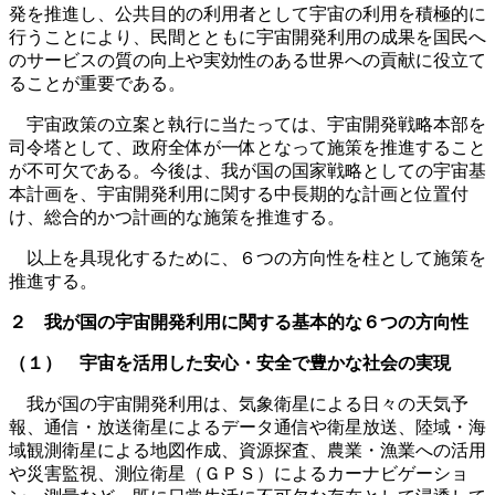
発を推進し、公共目的の利用者として宇宙の利用を積極的に
行うことにより、民間とともに宇宙開発利用の成果を国民へ
のサービスの質の向上や実効性のある世界への貢献に役立て
ることが重要である。
宇宙政策の立案と執行に当たっては、宇宙開発戦略本部を
司令塔として、政府全体が一体となって施策を推進すること
が不可欠である。今後は、我が国の国家戦略としての宇宙基
本計画を、宇宙開発利用に関する中長期的な計画と位置付
け、総合的かつ計画的な施策を推進する。
以上を具現化するために、６つの方向性を柱として施策を
推進する。
２ 我が国の宇宙開発利用に関する基本的な６つの方向性
（１） 宇宙を活用した安心・安全で豊かな社会の実現
我が国の宇宙開発利用は、気象衛星による日々の天気予
報、通信・放送衛星によるデータ通信や衛星放送、陸域・海
域観測衛星による地図作成、資源探査、農業・漁業への活用
や災害監視、測位衛星（ＧＰＳ）によるカーナビゲーショ