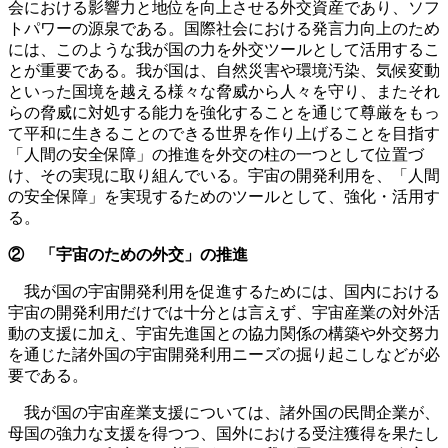
会における影響力と地位を向上させる外交資産であり、ソフ
トパワーの源泉である。国際社会における発言力向上のため
には、このような我が国の力を外交ツールとして活用するこ
とが重要である。我が国は、自然災害や環境汚染、気候変動
といった国境を越える様々な脅威から人々を守り、またそれ
らの脅威に対処する能力を強化することを通じて尊厳をもっ
て平和に生きることのできる世界を作り上げることを目指す
「人間の安全保障」の推進を外交の柱の一つとして位置づ
け、その実現に取り組んでいる。宇宙の開発利用を、「人間
の安全保障」を実現するためのツールとして、強化・活用す
る。
② 「宇宙のための外交」の推進
我が国の宇宙開発利用を促進するためには、国内における
宇宙の開発利用だけでは十分とは言えず、宇宙産業の対外活
動の支援に加え、宇宙先進国との協力関係の構築や外交努力
を通じた諸外国の宇宙開発利用ニーズの掘り起こしなどが必
要である。
我が国の宇宙産業支援については、諸外国の民間企業が、
母国の強力な支援を得つつ、国外における受注獲得を果たし