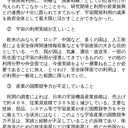
宇宙開発利用に、明確な「国家戦略」としての位置付けが
与えられてこなかったことから、研究開発と利用や産業振興
との連携が十分に図られてきておらず、宇宙開発利用の成果
を政府全体として最大限に活かすことができなかった。
② 宇宙の利用実績が乏しいこと
欧米のみならず、ロシア、中国など、多くの国は、人工衛
星による安全保障関連情報収集などを宇宙政策の大きな目的
としている。一方、我が国は、気象、通信・放送等、一部の
民生面では宇宙の利用が浸透してきているものの、その他の
利用分野や外交面では、今後実績をより一層重ねることが必
要であることに加え、とりわけ、安全保障面での利用は、そ
の利用が一般化した範囲に限られていた。
③ 産業の国際競争力が不足していること
民間の調査によれば、日本の宇宙機器産業規模は、売上げ
で約４０％、従業員規模で３０％近く減少している。主要な
技術、部品、システム等で宇宙産業が未だ国際競争力を十分
に備えている状況にはなく、このような宇宙産業の国際競争
力不足は、実績と経験が不足していることの反映であり、衛
星放送のための放送衛星などの実用衛星は、殆どが外国から