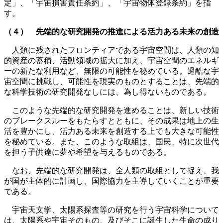
定」、「宇宙損害責任条約」、「宇宙物体登録条約」を指
す。
（４） 先端的な研究開発の推進による活力ある未来の創造
人類に残されたフロンティアである宇宙空間は、人類の知
的資産の蓄積、活動領域の拡大に加え、宇宙空間のエネルギ
ーの新たな利用など、無限の可能性を秘めている。過酷な宇
宙空間に挑戦し、可能性を現実のものとすることは、先端的
な科学技術の研究開発なしには、為し得ないものである。
このような先端的な研究開発を進めることは、新しい技術
のブレークスルーをもたらすとともに、その成果は地上の生
活を豊かにし、活力ある未来を創造する上でも大きな可能性
を秘めている。また、このような取組は、国民、特に次世代
を担う子供達に夢や希望を与えるものである。
なお、先端的な研究開発は、全人類の取組として捉え、我
が国が主体的に計画し、国際協力を主導していくことが重要
である。
宇宙天文学、太陽系探査等の研究を行う宇宙科学について
は、太陽系や宇宙そのもの、及びそこに誕生した生命の成り