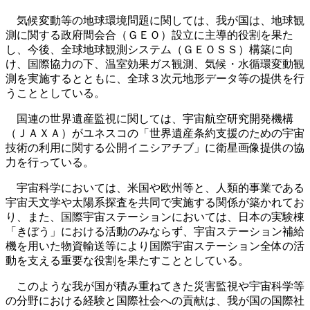
気候変動等の地球環境問題に関しては、我が国は、地球観
測に関する政府間会合（ＧＥＯ）設立に主導的役割を果た
し、今後、全球地球観測システム（ＧＥＯＳＳ）構築に向
け、国際協力の下、温室効果ガス観測、気候・水循環変動観
測を実施するとともに、全球３次元地形データ等の提供を行
うこととしている。
国連の世界遺産監視に関しては、宇宙航空研究開発機構
（ＪＡＸＡ）がユネスコの「世界遺産条約支援のための宇宙
技術の利用に関する公開イニシアチブ」に衛星画像提供の協
力を行っている。
宇宙科学においては、米国や欧州等と、人類的事業である
宇宙天文学や太陽系探査を共同で実施する関係が築かれてお
り、また、国際宇宙ステーションにおいては、日本の実験棟
「きぼう」における活動のみならず、宇宙ステーション補給
機を用いた物資輸送等により国際宇宙ステーション全体の活
動を支える重要な役割を果たすこととしている。
このような我が国が積み重ねてきた災害監視や宇宙科学等
の分野における経験と国際社会への貢献は、我が国の国際社