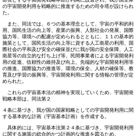
の宇宙開発利用を戦略的に推進するための司令塔が設けられ
た。
また、同法では、６つの基本理念として、宇宙の平和的利
用、国民生活の向上等、産業の振興、人類社会の発展、国際
協力等、環境への配慮が定められるとともに、１１の基本的
施策として、国民生活の向上等に資する人工衛星の利用、国
際社会の平和及び安全の確保並びに我が国の安全保障、人工
衛星等の自立的な打ち上げ等、民間事業者による宇宙開発利
用の促進、信頼性の維持及び向上、先端的な宇宙開発利用等
の推進、国際協力の推進等、環境の保全、人材の確保等、教
育及び学習の振興等、宇宙開発利用に関する情報の管理が定
められた。
これらの宇宙基本法の精神を実現していくため、宇宙開発
戦略本部は、同法第２
４条に基づき、我が国の国家戦略としての宇宙開発利用に関
する基本的な計画（宇宙基本計画）を作成する。
具体的には、宇宙基本法第２４条に基づき、宇宙開発利用
に関する施策の総合的かつ計画的な推進を図るため、