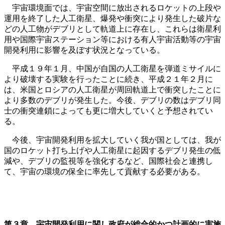
宇宙環境面では、宇宙空間に放出されるロケットの上段や
運用を終了した人工衛星、爆発や衝突により発生した破片な
どの人工物がデブリとして軌道上に存在し、これらは衛星利
用や国際宇宙ステーション等における有人宇宙活動等の宇宙
開発利用に影響を及ぼす状況となっている。
平成１９年１月、中国が自国の人工衛星を弾道ミサイルに
より破壊する実験を行ったことに続き、平成２１年２月に
は、米国とロシアの人工衛星が周回軌道上で衝突したことに
より多数のデブリが発生した。今後、デブリの数はデブリ同
士の衝突連鎖によっても更に増大していくと予想されてい
る。
今後、宇宙開発利用を拡大していく我が国としては、我が
国のロケット打ち上げや人工衛星に起因するデブリ発生の低
減や、デブリの監視等を強化するなど、国際社会と連携し
て、宇宙の環境の保全に率先して貢献する必要がある。
第３章 宇宙開発利用に関し政府が総合的かつ計画的に実施