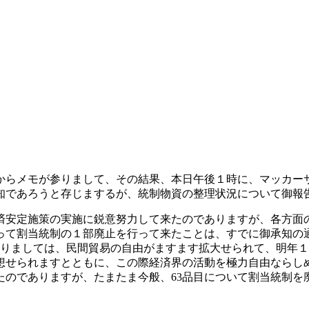
からメモが参りまして、その結果、本日午後１時に、マッカー
知であろうと存じまするが、統制物資の整理状況について御報
安定施策の実施に鋭意努力して来たのでありますが、各方面
て割当統制の１部廃止を行って来たことは、すでに御承知の通
至りましては、民間貿易の自由がますます拡大せられて、明年
想せられますとともに、この際経済界の活動を極力自由ならし
たのでありますが、たまたま今般、63品目について割当統制を