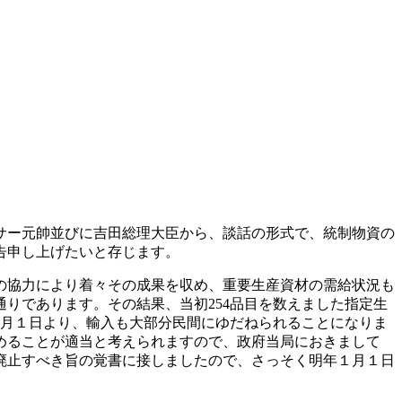
サー元帥並びに吉田総理大臣から、談話の形式で、統制物資の
告申し上げたいと存じます。
の協力により着々その成果を収め、重要生産資材の需給状況も
りであります。その結果、当初254品目を数えました指定生
１月１日より、輸入も大部分民間にゆだねられることになりま
めることが適当と考えられますので、政府当局におきまして
廃止すべき旨の覚書に接しましたので、さっそく明年１月１日