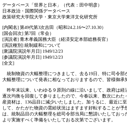
データベース「世界と日本」（代表：田中明彦）
日本政治・国際関係データベース
政策研究大学院大学・東京大学東洋文化研究所
[内閣名] 第49代第3次吉田（昭和24.2.16〜27.10.30）
[国会回次] 第7回（常会）
[演説者] 青木孝義国務大臣（経済安定本部総務長官）
[演説種別] 統制緩和について
[衆議院演説年月日] 1949/12/23
[参議院演説年月日] 1949/12/23
[全文]
統制物資の大幅整理につきまして、去る19日、特に司令部
大幅整理について発表に相なっておりまするので、皆様御承
昨年末以来、いわゆる９原則の線に沿いまして、政府は経済
逐次均衡を回復して参りましたので、今春以来、数次にわたっ
産資材は、136品目に減少いたしました。加うるに、最近に
して、かたがた物資の需給状況はますます好転することが予
は、統制品目の大幅整理を総司令部当局に懇請いたしておっ
より実施すべく準備をいたしておる次第でございます。