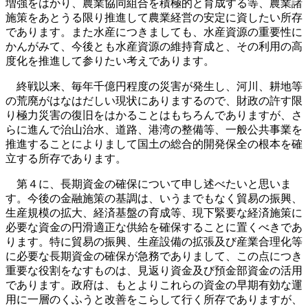
増強をはかり、農業協同組合を積極的と育成する等、農業諸
施策をあとうる限り推進して農業経営の安定に資したい所存
であります。また水産につきましても、水産資源の重要性に
かんがみて、今後とも水産資源の維持育成と、その利用の高
度化を推進して参りたい考えであります。
終戦以来、毎年千億円程度の災害が発生し、河川、耕地等
の荒廃がはなはだしい現状にありまするので、財政の許す限
り極力災害の復旧をはかることはもちろんでありますが、さ
らに進んで治山治水、道路、港湾の整備等、一般公共事業を
推進することによりまして国土の総合的開発保全の根本を確
立する所存であります。
第４に、長期資金の確保について申し述べたいと思いま
す。今後の金融施策の基調は、いうまでもなく貿易の振興、
生産規模の拡大、経済基盤の育成等、現下緊要な経済施策に
必要な資金の円滑適正な供給を確保することに置くべきであ
ります。特に貿易の振興、生産設備の拡張及び産業合理化等
に必要な長期資金の確保が急務でありまして、この点につき
重要な役割をなすものは、見返り資金及び預金部資金の活用
であります。政府は、もとよりこれらの資金の早期有効な運
用に一層のくふうと改善をこらして行く所存でありますが、