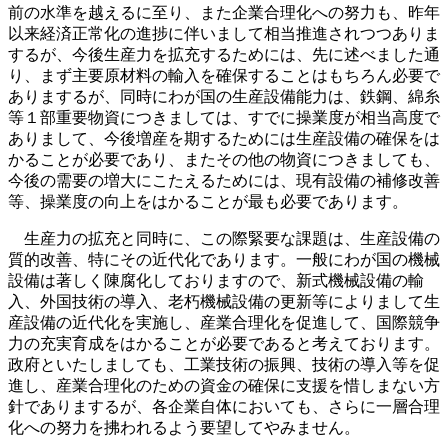
前の水準を越えるに至り、また企業合理化への努力も、昨年
以来経済正常化の進捗に伴いまして相当推進されつつありま
するが、今後生産力を拡充するためには、先に述べました通
り、まず主要原材料の輸入を確保することはもちろん必要で
ありまするが、同時にわが国の生産設備能力は、鉄鋼、綿糸
等１部重要物資につきましては、すでに操業度が相当高度で
ありまして、今後増産を期するためには生産設備の確保をは
かることが必要であり、またその他の物資につきましても、
今後の需要の増大にこたえるためには、現有設備の補修改善
等、操業度の向上をはかることが最も必要であります。
生産力の拡充と同時に、この際緊要な課題は、生産設備の
質的改善、特にその近代化であります。一般にわが国の機械
設備は著しく陳腐化しておりますので、新式機械設備の輸
入、外国技術の導入、老朽機械設備の更新等によりまして生
産設備の近代化を実施し、産業合理化を促進して、国際競争
力の充実育成をはかることが必要であると考えております。
政府といたしましても、工業技術の振興、技術の導入等を促
進し、産業合理化のための資金の確保に支援を惜しまない方
針でありまするが、各企業自体においても、さらに一層合理
化への努力を拂われるよう要望してやみません。