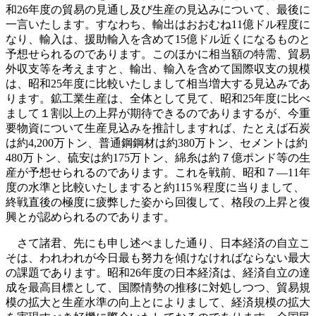
和26年度の貿易の見通し及び生産の見込みについて、最後に
一言いたします。すなわち、輸出はおおむね11億ドル程度に
なり、輸入は、援助輸入を含めて15億ドル近くになるものと
予想せられるのであります。このほかに相当額の特需、貿易
外収支等を考えますと、輸出、輸入を含めて国際収支の規模
は、昭和25年度に比較いたしまして相当増大する見込みであ
ります。鉱工業生産は、全体として見て、昭和25年度に比べ
まして１割以上の上昇が期待できるのでありまするが、今重
要物資について生産見込みを推計しますれば、たとえば石炭
は約4,200万トン、普通鋼鋼材は約380万トン、セメントは約
480万トン、硫安は約175万トン、綿糸は約７億ポンド等の生
産が予想せられるのであります。これを戦前、昭和７—11年
度の水準と比較いたしますると約115％程度に当りまして、
終戦直後の極度に疲弊した姿から回復して、格段の上昇と復
興とが認められるのであります。
さて諸君、先にも申し述べました通り、日本経済の自立こ
そは、われわれが今日最も努力を傾けなければならない最大
の課題であります。昭和26年度の日本経済は、経済自立の達
成を最高目標として、国際情勢の推移に対処しつつ、貿易規
模の拡大と生産水準の向上とによりまして、経済規模の拡大