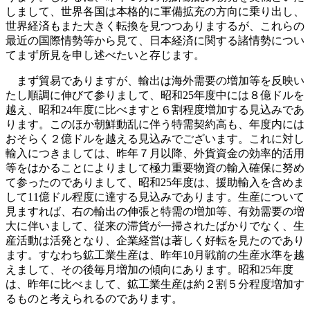
しまして、世界各国は本格的に軍備拡充の方向に乗り出し、
世界経済もまた大きく転換を見つつありまするが、これらの
最近の国際情勢等から見て、日本経済に関する諸情勢につい
てまず所見を申し述べたいと存じます。
まず貿易でありますが、輸出は海外需要の増加等を反映い
たし順調に伸びて参りまして、昭和25年度中には８億ドルを
越え、昭和24年度に比べますと６割程度増加する見込みであ
ります。このほか朝鮮動乱に伴う特需契約高も、年度内には
おそらく２億ドルを越える見込みでございます。これに対し
輸入につきましては、昨年７月以降、外貨資金の効率的活用
等をはかることによりまして極力重要物資の輸入確保に努め
て参ったのでありまして、昭和25年度は、援助輸入を含めま
して11億ドル程度に達する見込みであります。生産について
見ますれば、右の輸出の伸張と特需の増加等、有効需要の増
大に伴いまして、従来の滞貨が一掃されたばかりでなく、生
産活動は活発となり、企業経営は著しく好転を見たのであり
ます。すなわち鉱工業生産は、昨年10月戦前の生産水準を越
えまして、その後毎月増加の傾向にあります。昭和25年度
は、昨年に比べまして、鉱工業生産は約２割５分程度増加す
るものと考えられるのであります。