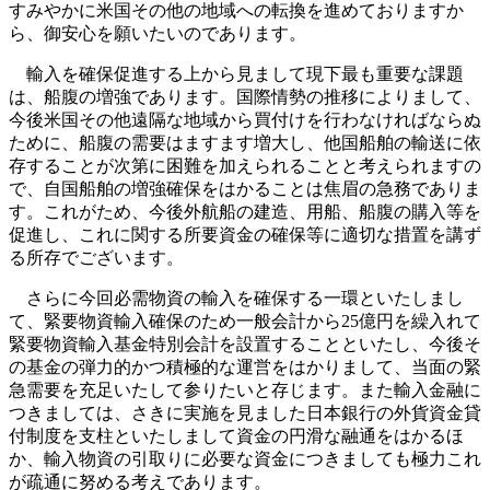
すみやかに米国その他の地域への転換を進めておりますか
ら、御安心を願いたいのであります。
輸入を確保促進する上から見まして現下最も重要な課題
は、船腹の増強であります。国際情勢の推移によりまして、
今後米国その他遠隔な地域から買付けを行わなければならぬ
ために、船腹の需要はますます増大し、他国船舶の輸送に依
存することが次第に困難を加えられることと考えられますの
で、自国船舶の増強確保をはかることは焦眉の急務でありま
す。これがため、今後外航船の建造、用船、船腹の購入等を
促進し、これに関する所要資金の確保等に適切な措置を講ず
る所存でございます。
さらに今回必需物資の輸入を確保する一環といたしまし
て、緊要物資輸入確保のため一般会計から25億円を繰入れて
緊要物資輸入基金特別会計を設置することといたし、今後そ
の基金の弾力的かつ積極的な運営をはかりまして、当面の緊
急需要を充足いたして参りたいと存じます。また輸入金融に
つきましては、さきに実施を見ました日本銀行の外貨資金貸
付制度を支柱といたしまして資金の円滑な融通をはかるほ
か、輸入物資の引取りに必要な資金につきましても極力これ
が疏通に努める考えであります。