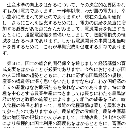
生産水準の向上をはかるについて、その決定的な要因をな
すものは電力であります。一昨年以来、わが国の電力は、幸
い豊水に恵まれて来たのでありますが、現在の生産を確保
し、さらにこれを拡充するためには、電力の供給を急速に増
加する必要がある点にかんがみまして、電源開発を促進する
とともに、送配電設備を整備いたしまして、送配電損失の軽
減をはかるべきであります。しかも電源開発の事業は相当時
日を要するために、これが早期完成を促進する所存でありま
す。
第３に、国土の総合的開発保全を通じまして経済基盤の育
成充実をはかることが必要であります。今後におけるわが国
の人口増加の趨勢とともに、これに応ずる国民経済の規模、
産業の構造等に深く思いをいたしますならば、わが国経済の
自立の基盤はなお脆弱たるを免れないのであります。特に食
糧を中心とする農業生産につきましては長きにわたる農民諸
君の努力と政府の施策とによりまして相当の成果を収め、輸
入食糧の確保と相まって、最近の食糧事情は著しく緩和され
て参ったのでありまするが、農業経営の零細化、農業生産基
盤の脆弱等の現状にかんがみまして、土地改良、治山治水等
により積極的に国土利用の高度化をはかるとともに、畜産の