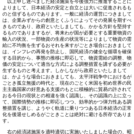
以上申し述べました経済施策を今後強力に推進することに
よりまして、日本経済の安定と自立とは大いに促進されるも
のと信ずるものであります。一般に経済の運営につきまして
は、企業みずからの創意とくふうによってその発展を期すべ
きものであり、政府といたしましても、かかる方針を堅持す
るものでありまするが、将来わが国が必要とする重要物資の
輸入の状況、一部物資の生産の状況等によりまして物資の需
給に不均衡を生ずるおそれを来すがごとき場合におきまして
は、インフレの再発を防止し、国民経済の健全な循環を確保
する目的から、事態の推移に即応して、物資需給の調整、物
価の安定について適当な方式による調整措置を講ずる必要が
生ずるものと考えます。しかしながら政府といたしまして
は、かような場合におきましても、太平洋戦争中におけるが
ごとき孤立無援の時代と、現在のごとく米国を初め世界の民
主主義国家の好意ある支援のもとに積極的に貿易の許されて
おる今日の現状との相違を強く認識し、その認識の上に立っ
て、国際情勢の推移に即応しつつ、効率的かつ弾力性ある調
整措置を講じ、ようやく軌道に乗りつつある日本経済の正常
化を後退せしめるがごときことは絶対に避ける所存でありま
す。
右の経済諸施策を適時適切に実施いたしました場合の、昭