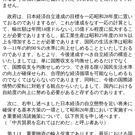
ません。
政府は、日本経済自立達成の目標を一応昭和28年度に置い
ておるのでありまするが、これが達成をなす一応の計算とし
て、輸出額は年間14億ドルないし15億ドル程度に拡大するこ
とが必要でありまするし、鉱工業生産は昭和25年度の30％以
上を増加することが必要であります。国民の生活水準は昭和
９—11年の約90％の水準に向上せしめることといたしておる
のであります。もとより、今後達成すべき自立経済の構造と
いたしましては、単に国際収支を均衡せしめるだけでなく
て、国際収支を均衡せしめつつ、でき得る限り国民生活水準
の向上が確保せられ、合理的な経済循環を可能ならしめるも
のでなくてはならないのであります。同時に、今後の国際諸
情勢の変転に対処する観点からいたしまして、国内における
自給度の向上に努める必要があると存ずるのであります。
次に、右申し述べました日本経済の自立態勢を近い将来に
確保する基本方策の一環として昭和26年度において実施すべ
き重要経済諸施策について、以下所見を申し述べます。
（「中共貿易を忘れてはだめだ」と呼ぶ者あり）
第１は、重要物資の輸入促進であります。最近における国