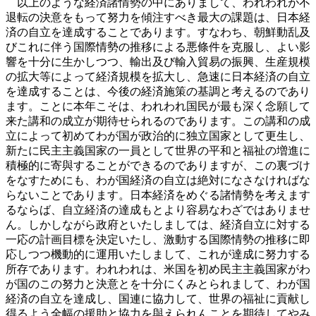
以上のような経済諸情勢の中にありまして、われわれが不
退転の決意をもって努力を傾注すべき最大の課題は、日本経
済の自立を達成することであります。すなわち、朝鮮動乱及
びこれに伴う国際情勢の推移による悪條件を克服し、よい影
響を十分に生かしつつ、輸出及び輸入貿易の振興、生産規模
の拡大等によって経済規模を拡大し、急速に日本経済の自立
を達成することは、今後の経済施策の基調と考えるのであり
ます。ことに本年こそは、われわれ国民が最も深く念願して
来た講和の成立が期待せられるのであります。この講和の成
立によって初めてわが国が政治的に独立国家として更生し、
新たに民主主義国家の一員として世界の平和と福祉の増進に
積極的に寄與することができるのでありますが、この裏づけ
をなすためにも、わが国経済の自立は絶対になさなければな
らないことであります。日本経済をめぐる諸情勢を考えます
るならば、自立経済の達成もとより容易なわざではありませ
ん。しかしながら政府といたしましては、経済自立に対する
一応の計画目標を決定いたし、激動する国際情勢の推移に即
応しつつ機動的に運用いたしまして、これが達成に努力する
所存であります。われわれは、米国を初め民主主義国家がわ
が国のこの努力と決意とを十分にくみとられまして、わが国
経済の自立を達成し、国連に協力して、世界の福祉に貢献し
得るよう全幅の援助と協力を與えられんことを期待してやみ