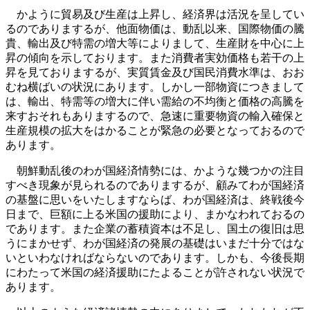
かように貿易及び生産は上昇し、経済界は活況を呈してい
るのでありまするが、他面物価は、動乱以来、国際物価の騰
貴、輸出及び特需の増大等によりまして、生産財を中心に上
昇の傾向を示しております。また消費者実効価格も若干の上
昇を見ておりまするが、実質賃金及び国民消費水準は、おお
むね横ばいの状況にあります。しかし一部物資につきまして
は、輸出、特需等の増大に伴い需給の不均衡と価格の高騰を
来すおそれもありまするので、急速に重要物資の輸入確保と
生産規模の拡大をはかることが緊急の必要となっておるので
あります。
朝鮮動乱後のわが国経済情勢には、かような幾つかの注目
すべき現象が見られるのでありまするが、顧みてわが国経済
の基盤に思いをいたしますならば、わが国経済は、終戦後今
日まで、巨額に上る米国の援助により、まかなわれておるの
であります。また企業の蓄積資本は不足し、国土の復旧は思
うにまかせず、わが国経済の発展の基礎はいまだ十分ではな
いといわなければならないのであります。しかも、今後長期
にわたって米国の経済援助にたよることが許されない状況で
あります。