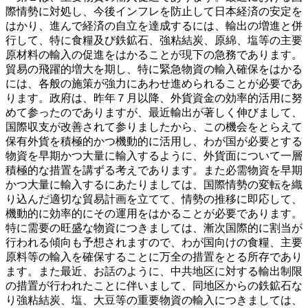
際情勢に対処し、今後インフレを防止して日本経済の安定を
はかり、進んで経済の自立を達成するには、輸出の増進と併
行して、特に食糧及び鉄鉱石、強粘結炭、原綿、塩等の主要
原材料の輸入の促進をはかることが現下の急務であります。
貿易の飛躍的増大を期し、特に緊急物資の輸入確保をはかる
には、各般の施策が強力にあわせ進められることが必要であ
ります。政府は、昨年７月以降、外貨資金の効率的活用に努
めて参ったのでありますが、最近輸出が著しく伸びまして、
国際収支が改善されて参りましたから、この機会をとらえて
保有外貨を積極的かつ機動的に活用し、わが国が必要とする
物資を早期かつ大量に輸入するように、外貨面について一層
積極的な措置を講ずる考えであります。また必需物資を早期
かつ大量に輸入するにあたりましては、国際情勢の変転を織
り込んだ適切な貿易計画を立てて、情勢の推移に即応して、
機動的に効率的にその運用をはかることが必要であります。
特に需要の旺盛な物資につきましては、漸次国際的に割当が
行われる傾向も予想されますので、わが国向けの食糧、主要
原料等の輸入を確保することに万全の措置をとる所存であり
ます。また最近、お話のように、中共地区に対する輸出制限
の措置が行われたことに伴いまして、同地区からの鉄鉱石な
り強粘結炭、塩、大豆等の重要物資の輸入につきましては、