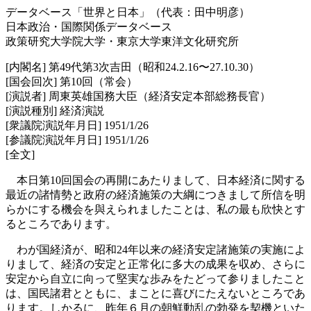
データベース「世界と日本」（代表：田中明彦）
日本政治・国際関係データベース
政策研究大学院大学・東京大学東洋文化研究所
[内閣名] 第49代第3次吉田（昭和24.2.16〜27.10.30）
[国会回次] 第10回（常会）
[演説者] 周東英雄国務大臣（経済安定本部総務長官）
[演説種別] 経済演説
[衆議院演説年月日] 1951/1/26
[参議院演説年月日] 1951/1/26
[全文]
本日第10回国会の再開にあたりまして、日本経済に関する
最近の諸情勢と政府の経済施策の大綱につきまして所信を明
らかにする機会を與えられましたことは、私の最も欣快とす
るところであります。
わが国経済が、昭和24年以来の経済安定諸施策の実施によ
りまして、経済の安定と正常化に多大の成果を収め、さらに
安定から自立に向って堅実な歩みをたどって参りましたこと
は、国民諸君とともに、まことに喜びにたえないところであ
ります。しかるに、昨年６月の朝鮮動乱の勃発を契機といた