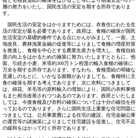
後とも物資需給の確保をはかること等により物価安定への一
層の努力をいたし、国民生活の安定を期する所存でありま
す。
国民生活の安定をはかりますためには、衣食住にわたる生
活の安定が最も必要であります。政府は、食糧の確保が国民
生活安定の基礎的條件である点にかんがみまして、一面、土
地改良、農林漁業金融の促進等によりまして食糧の増産対策
を推進し、食糧を中心とする農業生産力を増大し、食糧自給
度の向上をはかるための施策に努力いたしますとともに、他
面、引続き小麦、米等約300万トン程度の輸入食糧の確保に
万全を期する所存であります。すなわち、食糧需給の明確な
見通しのもとに、いかなる困難がありましても、食糧特に主
食の確保を期する考えであります。次に衣料につきまして
は、綿花、羊毛等の原料輸入の増加により、国民の衣料事情
もまた相当改善されつつあるのであります。政府といたしま
しては、今後食糧及び衣料の確保については十分の確信を持
っておるのであります。さらに国民生活上重要な住宅問題に
つきましては、公共事業費による住宅の建設、住宅金融公庫
の運営等の諸施策によりまして住宅建設を促進し、住宅不足
の緩和をはかって行く所存であります。