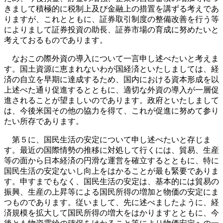
きまして積極的に税制上及び金融上の措置を講ずる考えであ
りますが、これとともに、証券取引制度の整備改善を行う等
によりまして証券投資の助長、証券市場の育成に努めたいと
考えておるものであります。
なおこの際外資の導入について一言申し述べたいと考えま
す。国土資源に恵まれないわが国経済といたしましては、経
済の自立を早期に達成するため、国内における資本形成を以
上述べた通り促進するとともに、適切な外資の導入が一層促
進されることが望ましいのであります。政府といたしまして
は、今後米国その他の協力を得て、これが促進に努めて参り
たい所存であります。
第５に、国民生活の安定について申し述べたいと存じま
す。最近の国際情勢の推移に対処して行くには、貿易、生産
等の面から日本経済の円滑な運営を確立するとともに、特に
国民生活の安定ないし向上をはかることが最も緊要でありま
す。申すまでもなく、国民生活の安定は、基本的には貿易の
振興、生産の上昇等による国民所得の増加と物価の安定にま
つものであります。従いまして、先に述べましたように、経
済規模を拡大して国民所得の増大をはかりますとともに、今