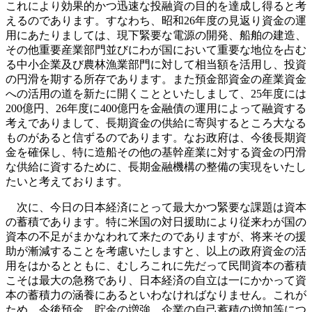
これにより効果的かつ迅速な投融資の目的を達成し得ると考
えるのであります。すなわち、昭和26年度の見返り資金の運
用にあたりましては、現下緊要な電源の開発、船舶の建造、
その他重要産業部門並びにわが国において重要な地位を占む
る中小企業及び農林漁業部門に対して相当額を活用し、投資
の円滑を期する所存であります。また預金部資金の産業資金
への活用の道を新たに開くことといたしまして、25年度には
200億円、26年度に400億円を金融債の運用によって融資する
考えでありまして、長期資金の供給に寄與するところ大なる
ものがあると信ずるのであります。なお政府は、今後長期資
金を確保し、特に造船その他の基幹産業に対する資金の円滑
な供給に資するために、長期金融機構の整備の実現をいたし
たいと考えております。
次に、今日の日本経済にとって最大かつ緊要な課題は資本
の蓄積であります。特に米国の対日援助により従来わが国の
資本の不足がまかなわれて来たのでありますが、将来その援
助が漸減することを考慮いたしますと、以上の政府資金の活
用をはかるとともに、むしろこれに先だって民間資本の蓄積
こそは最大の急務であり、日本経済の自立は一にかかって資
本の蓄積力の涵養にあるといわなければなりません。これが
ため、今後預金、貯金の増強、企業の自己蓄積の増加等につ