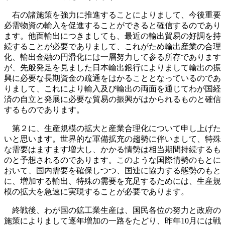
右の諸施策を強力に推進することによりまして、今後重要
必需物資の輸入を促進することができると確信するのであり
ます。他面輸出につきましても、最近の輸出貿易の好調を持
続することが必要でありまして、これがため輸出産業の合理
化、輸出金融の円滑化には一層努力して参る所存であります
が、先般発足を見ました日本輸出銀行によりまして輸出の振
興に必要な長期資金の疏通をはかることとなっているのであ
りまして、これにより輸入及び輸出の両面を通じてわが国経
済の自立と発展に必要な貿易の振興がはかられるものと確信
するものであります。
第２に、生産規模の拡大と産業合理化について申し上げた
いと思います。世界的な軍備拡充の趨勢に伴いまして、特殊
な需要はますます増大し、かかる情勢は相当期間持続するも
のと予想されるのであります。このような国際情勢のもとに
おいて、国内需要を確保しつつ、国連に協力する態勢のもと
に、増加する輸出、特殊の需要を充足するためには、生産規
模の拡大を急速に実現することが必要であります。
終戦後、わが国の鉱工業生産は、国民各位の努力と政府の
施策によりまして逐年増加の一路をたどり、昨年10月には戦