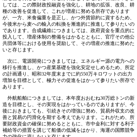
しては、この際財政投融資を強化し、耕地の拡張、改良、耕
種の改善を促進して、これが増産に努める所存であります
が、一方、米食偏重を是正し、かつ外貨節約に資するため、
今後米から麦への輸入の転換を漸進的に推進して参りたいの
であります。合成繊維につきましては、政府資金を重点的に
投入して、増産体制の整備をはかるとともに、官庁その他公
共団体等における使用を奨励して、その増産の推進に努めた
いと存じます。
次に、電源開発につきましては、エネルギー源の電力への
移行を推進し、かつ産業基礎を強化安定せしめるため、所定
の計画通り、昭和32年度末までに約550万キロワットの出力
増加を目標として、極力その促進をはかって参りたい所存で
あります。
外航船舶につきましては、本年度おおむね30万総トンの新
造を目標とし、その実現をはかっているのでありますが、今
後におきましても、引続きその増強に努め、貿易外収支の改
善と貿易の円滑化を期する考えであります。これがため、所
要財政資金の確保に努めるとともに、市中金利に対する利子
補給等の措置を講じて船価の低減をはかり、海運の国際競争
力の強化に資したいと存じます。