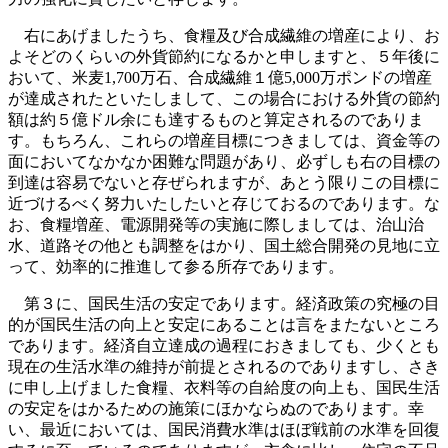
右にあげましたうち、食糧及び合成繊維の増産により、お
よそどのくらいの外貨節約になるかと申しますと、５年後に
おいて、米麦1,700万石、合成繊維１億5,000万ポンドの増産
が達成されたといたしまして、この場合における外貨の節約
額は約５億ドル余にも達するものと算定されるのでありま
す。もちろん、これらの増産目標につきましては、資金等の
面においてなかなか困難な問題があり、必ずしも右の目標の
到達は容易でないと存ぜられますが、あとう限りこの目標に
近づけるべく努力いたしたいと存じておるのであります。な
お、食糧増産、電源開発等の実施に際しましては、治山治
水、道路その他とも調整をはかり、国土総合開発の見地に立
って、効率的に推進して参る所存であります。
第３に、国民生活の安定であります。経済政策の究極の目
的が国民生活の向上と安定にあることは言をまたないところ
であります。経済自立達成の過程におきましても、少くとも
現在の生活水準の維持が前提とされるのでありますし、さき
に申し上げました食糧、衣料等の自給度の向上も、国民生活
の安定をはかるための施策にほかならぬのであります。幸
い、最近においては、国民消費水準はほぼ戦前の水準を回復