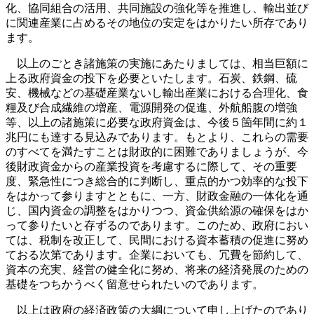
化、協同組合の活用、共同施設の強化等を推進し、輸出並び
に関連産業に占めるその地位の安定をはかりたい所存であり
ます。
以上のごとき諸施策の実施にあたりましては、相当巨額に
上る政府資金の投下を必要といたします。石炭、鉄鋼、硫
安、機械などの基礎産業ないし輸出産業における合理化、食
糧及び合成繊維の増産、電源開発の促進、外航船腹の増強
等、以上の諸施策に必要な政府資金は、今後５箇年間に約１
兆円にも達する見込みであります。もとより、これらの需要
のすべてを満たすことは財政的に困難でありましょうが、今
後財政資金からの産業投資を考慮するに際して、その重要
度、緊急性につき総合的に判断し、重点的かつ効率的な投下
をはかって参りますとともに、一方、財政金融の一体化を通
じ、国内資金の調整をはかりつつ、資金供給源の確保をはか
って参りたいと存ずるのであります。このため、政府におい
ては、税制を改正して、民間における資本蓄積の促進に努め
ておる次第であります。企業においても、冗費を節約して、
資本の充実、経営の健全化に努め、将来の経済発展のための
基礎をつちかうべく留意せられたいのであります。
以上は政府の経済政策の大綱について申し上げたのであり