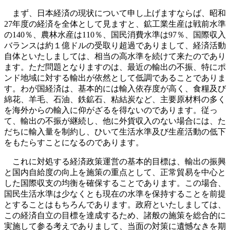
まず、日本経済の現状について申し上げますならば、昭和
27年度の経済を全体として見ますと、鉱工業生産は戦前水準
の140％、農林水産は110％、国民消費水準は97％、国際収入
バランスは約１億ドルの受取り超過でありまして、経済活動
自体といたしましては、相当の高水準を続けて来たのであり
ます。ただ問題となりますのは、最近の輸出の不振、特にポ
ンド地域に対する輸出が依然として低調であることでありま
す。わが国経済は、基本的には輸入依存度が高く、食糧及び
綿花、羊毛、石油、鉄鉱石、粘結炭など、主要原材料の多く
を海外からの輸入に仰がざるを得ないのであります。従っ
て、輸出の不振が継続し、他に外貨収入のない場合には、た
だちに輸入量を制約し、ひいて生活水準及び生産活動の低下
をもたらすことになるのであります。
これに対処する経済政策運営の基本的目標は、輸出の振興
と国内自給度の向上を施策の重点として、正常貿易を中心と
した国際収支の均衡を確保することであります。この場合、
国民生活水準は少なくとも現在の水準を保持することを前提
とすることはもちろんであります。政府といたしましては、
この経済自立の目標を達成するため、諸般の施策を総合的に
実施して参る考えでありまして、当面の対策に遺憾なきを期