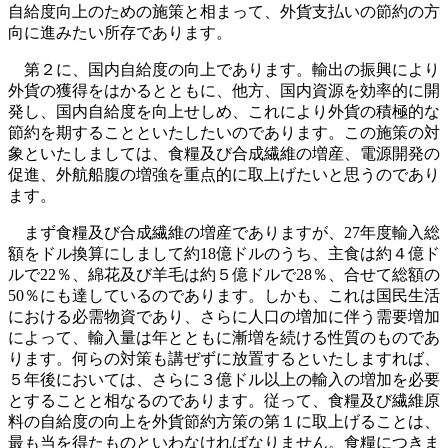
自給度向上のための施策と相まって、外貨支払いの節約の方
向に進みたい所存であります。
第２に、国内自給度の向上であります。輸出の振興により
外貨の獲得をはかるとともに、他方、国内資源を効率的に開
発し、国内自給度を向上せしめ、これにより外貨の積極的な
節約を期することといたしたいのであります。この施策の対
象といたしましては、食糧及び合成繊維の増産、電源開発の
促進、外航船腹の増強を重点的に取上げたいと思うのであり
ます。
まず食糧及び合成繊維の増産でありますが、27年度輸入総
額をドル換算にしまして約18億ドルのうち、主食は約４億ド
ルで22％、綿花及び羊毛は約５億ドルで28％、合せて総額の
50％にも達しているのであります。しかも、これは国民生活
における必需物資であり、さらに人口の増加に伴う需要増加
によって、輸入量は年とともに漸増を続ける性質のものであ
ります。何らの対策も講ぜずに放置するといたしますれば、
５年後においては、さらに３億ドル以上の輸入の増加を必要
とすることと相なるのであります。従って、食糧及び繊維原
料の自給度の向上を外貨節約方策の第１に取上げることは、
最も当を得たものといわなければなりません。食糧につきま