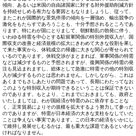
傾向、あるいは米国の自由諸国家に対する対外援助削減方針
を持続せしめる有力なる要因ともなりましょうし、従って、
またこれが国際的な景気停滞の傾向を一層強め、輸出競争の
激化をもたらすであろうことも、十分予想されるところであ
ります。特にわが国にとりまして、朝鮮動乱の勃発に伴う、
いわゆる特需を中心とする駐留軍関係の特別外貨収入が、国
際収支の改善と経済規模の拡大にきわめて大きな役割を果し
て来た事実から、休戦成立の帰趨に大きな関心が寄せられて
いるのであります。休戦交渉がまとまれば、軍事関係の特需
などは減少するものと予想されますが、復興関係の特需の発
注も見込まれますし、総体として急激に特需その他の特別収
入が減少するものとは思われません。しかしながら、これは
あくまでもさしあたりの問題であって、長期にわたってなお
このような特別収入が期待できるということは保証できない
のであります。もとより、これまでにおきましても、政府と
いたしましては、わが国経済が特需のみに依存することな
く、正常貿易によりその規模を拡大するよう努力して参った
のでありますが、特需が日本経済の大きな支柱をなしていた
ことは争えない事実であります。この日本の経済をいかにし
て維持し発展せしむるかは、最も重大な課題であるといわな
ければなりません。