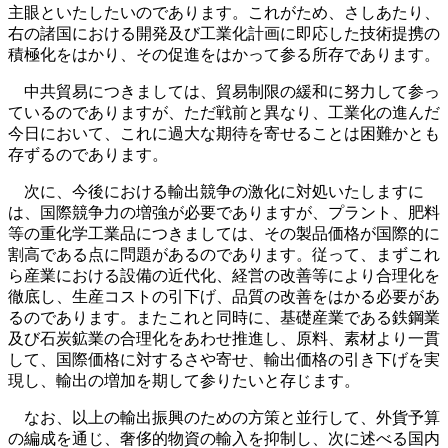
主眼といたしたいのであります。これがため、さしあたり、
右の諸国における開発及び工業化計画に即応した技術提携の
積極化をはかり、その促進をはかって参る所存であります。
中共貿易につきましては、貿易制限の緩和に努力して参っ
ているのでありますが、ただ戦前と異なり、工業化の進んだ
今日において、これに過大な期待を寄せることは困難かとも
存ずるのであります。
次に、今後における輸出競争の激化に対処いたしますに
は、国際競争力の増強が必要でありますが、プラント、肥料
等の重化学工業品につきましては、その製品価格が国際的に
割高である点に問題があるのであります。従って、まずこれ
ら産業における設備の近代化、経営の改善等により合理化を
徹底し、生産コストの引下げ、品質の改善をはかる必要があ
るのであります。またこれと同時に、基礎産業である鉄鋼業
及び石炭鉱業の合理化をあわせ推進し、原料、素材より一貫
して、国際価格に対するさや寄せ、輸出価格の引き下げを実
現し、輸出の増加を期して参りたいと存じます。
なお、以上の輸出振興のための方策と並行して、外貨予算
の編成を通じ、奢侈的物資の輸入を抑制し、次に述べる国内