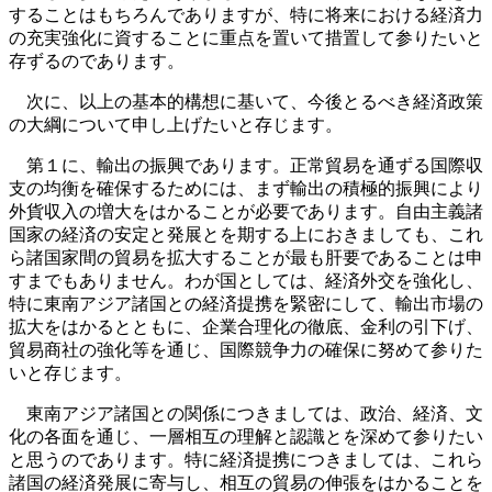
することはもちろんでありますが、特に将来における経済力
の充実強化に資することに重点を置いて措置して参りたいと
存ずるのであります。
次に、以上の基本的構想に基いて、今後とるべき経済政策
の大綱について申し上げたいと存じます。
第１に、輸出の振興であります。正常貿易を通ずる国際収
支の均衡を確保するためには、まず輸出の積極的振興により
外貨収入の増大をはかることが必要であります。自由主義諸
国家の経済の安定と発展とを期する上におきましても、これ
ら諸国家間の貿易を拡大することが最も肝要であることは申
すまでもありません。わが国としては、経済外交を強化し、
特に東南アジア諸国との経済提携を緊密にして、輸出市場の
拡大をはかるとともに、企業合理化の徹底、金利の引下げ、
貿易商社の強化等を通じ、国際競争力の確保に努めて参りた
いと存じます。
東南アジア諸国との関係につきましては、政治、経済、文
化の各面を通じ、一層相互の理解と認識とを深めて参りたい
と思うのであります。特に経済提携につきましては、これら
諸国の経済発展に寄与し、相互の貿易の伸張をはかることを