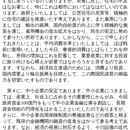
するに至っているのでありますが、衣食に比し、住宅の不足
はなお著しく、特にこれは都市においてはなはだしいのであ
ります。政府といたしましては、公営住宅の充実等、積極的
に住宅の建設を推進いたす考えであります。また雇用につき
ましては、輸出の振興、国内自給度の向上に伴う積極的な施
策を通じ、雇用機会の造出拡大をはかり、民生の安定に努め
て参りたい所存であります。しかしながら、ここで申し上げ
ておきたいことは、平均消費水準といたしましては、ほぼ戦
前に復帰いたしました今日、奢侈的消費はしばらくこれを抑
制し、所得の増加はこれを貯蓄して、重要産業に対する投資
に振り向ける心構えが必要ではなかろうかと存ずるのであり
ます。すなわち、経済自立達成のためには、消費より投資、
国内需要より輸出振興を目標として、この際国民諸君の御協
力を切望いたすものであります。
第４に、中小企業の安定であります。中小企業につきまし
ては、産業上、社会上に占めるその重要性にかんがみ、今回
政府資金100億円をもって中小企業金融公庫を創設し、長期
資金供給の円滑化をはかることといたしたのでありますが、
さらに、中小企業信用保険制度の整備改善などの措置と相ま
って、既存の金融機関の融資の促進をはかって参る考えであ
ります。なお、経済の発展に対応するよう、その設備の近代