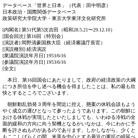
データベース「世界と日本」（代表：田中明彦）
日本政治・国際関係データベース
政策研究大学院大学・東京大学東洋文化研究所
[内閣名] 第51代第5次吉田（昭和28.5.21〜29.12.10）
[国会回次] 第16回（特別会）
[演説者] 岡野清豪国務大臣（経済審議庁長官）
[演説種別] 経済演説
[衆議院演説年月日] 1953/6/16
[参議院演説年月日] 1953/6/16
[全文]
本日、第16回国会にあたりまして、政府の経済政策の大綱
につき所信を申し述べる機会を得ましたことは、私の最も欣
快とするところでございます。
朝鮮動乱勃発３周年を間近に控え、懸案の休戦会談もよう
やく成立の運びとなって参ったようであります。この朝鮮に
おける休戦が実現したといたしましても、いわゆる冷戦の全
面的緩和の方向に向う契機となるかいなかは、今にわかに予
断を許さぬものがあるのであります。しかしながら、少くと
もここしばらくの間、米英を中心とする最近の軍拡の繰延べ