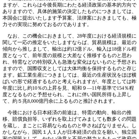
ますが、これらは今後長期にわたる経済政策の基本的方向で
ありますので、具体的施策の決定したものにつきましては、
本国会に提出いたします予算案、法律案におきましても、極
力その実現に努めておるのであります。
なお、この機会におきまして、28年度における経済規模に
関して一応の推定をいたしますならば、貿易規模は、最近の
傾向から推しまして、輸出は約12億ドル、輸入は18億ドル程
度となって、前年度の規模と大差なく推移するものと思わ
れ、特需などの特別収入も急激な変化はないものと予想され
ますので、国際収支としては大体均衡を保持するものと存じ
ます。鉱工業生産につきましては、最近の生産状況をほぼ横
ばいの形で経過するものと考えられますが、年度としては昨
年度に比し約10％の上昇を見、昭和９—11年基準で154％程
度となるものと予想せられ、これに伴い国民所得も上昇し
て、約５兆8,000億円余に上るものと推計されます。
今後における日本経済の前途は、特需の動向、輸出の推
移、賠償負担等、いずれを取上げてみましても数多くの問題
を蔵し、まことに容易ならぬものと申さねばなりません。し
かしながら、国民１人１人が日本経済の自立を願い、独立国
家の国民として、かたい決意と不屈の努力とをもって政府の