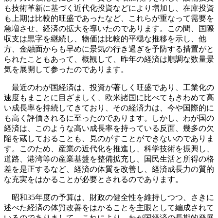
も技術革新に基づく近代化投資などにより増加し、在庫投資
も上期は比較的旺盛であったなど、これらが重なって需要を
急増させ、経済の拡大を導いたのであります。この間、国際
収支は黒字を継続し、物価は比較的平穏な推移を示し、他
方、金融面からも早めに景気の行き過ぎを予防する措置がと
られたこともあって、概観して、昨年の経済は順調な数量景
気を展開して参ったのであります。
最近のわが国経済は、投資が著しく旺盛であり、工業化の
速度もまことに目ざましく、欧米諸国に比べてもきわめて高
い成長率を持続してきており、その経済力は、今や国際的に
も高く評価されるに至ったのであります。しかし、わが国の
経済は、このような高い成長率を持っている反面、幾多の欠
陥を蔵しておることも、見のがすことができないのでありま
す。このため、産業の近代化を推進し、科学技術を振興し、
道路、港湾等の産業基盤を整備拡充し、国民生活と所得の格
差を是正するなど、経済の体質を改善し、経済成長力の質的
な充実をはかることが必要とされるのであります。
昭和35年度の予算は、財政の健全性を維持しつつ、さきに
述べた経済の体質改善をはかることを主眼として編成されて
いるのでありまして、これにより、わが国経済の長期的発展