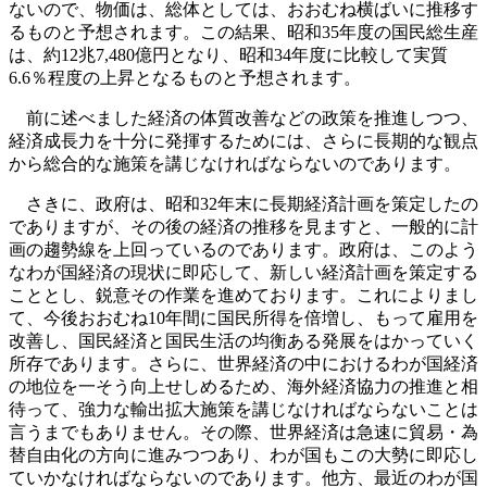
ないので、物価は、総体としては、おおむね横ばいに推移す
るものと予想されます。この結果、昭和35年度の国民総生産
は、約12兆7,480億円となり、昭和34年度に比較して実質
6.6％程度の上昇となるものと予想されます。
前に述べました経済の体質改善などの政策を推進しつつ、
経済成長力を十分に発揮するためには、さらに長期的な観点
から総合的な施策を講じなければならないのであります。
さきに、政府は、昭和32年末に長期経済計画を策定したの
でありますが、その後の経済の推移を見ますと、一般的に計
画の趨勢線を上回っているのであります。政府は、このよう
なわが国経済の現状に即応して、新しい経済計画を策定する
こととし、鋭意その作業を進めております。これによりまし
て、今後おおむね10年間に国民所得を倍増し、もって雇用を
改善し、国民経済と国民生活の均衡ある発展をはかっていく
所存であります。さらに、世界経済の中におけるわが国経済
の地位を一そう向上せしめるため、海外経済協力の推進と相
待って、強力な輸出拡大施策を講じなければならないことは
言うまでもありません。その際、世界経済は急速に貿易・為
替自由化の方向に進みつつあり、わが国もこの大勢に即応し
ていかなければならないのであります。他方、最近のわが国