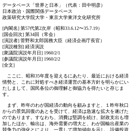
データベース「世界と日本」（代表：田中明彦）
日本政治・国際関係データベース
政策研究大学院大学・東京大学東洋文化研究所
[内閣名] 第57代第2次岸（昭和33.6.12〜35.7.19）
[国会回次] 第34回（常会）
[演説者] 菅野和太郎国務大臣（経済企画庁長官）
[演説種別] 経済演説
[衆議院演説年月日] 1960/2/1
[参議院演説年月日] 1960/2/2
[全文]
ここに、昭和35年度を迎えるにあたり、最近における経済
情勢と、これに対処すべき経済運営の基本方針を明らかにい
たしまして、国民各位の御理解と御協力を得たいと存じま
す。
まず、昨年のわが国経済の動向を顧みますと、１昨年秋口
からの景気回復のあとを受けて、経済は急速な拡大を遂げた
のであります。すなわち、消費は堅調を続け、財政支出も増
加したほか、輸出は、海外需要の増大と、わが国輸出産業の
競争力の強化とにより、一貫して増加傾向を示し、設備投資