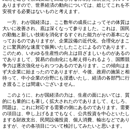
ありますので、世界経済の動向については、総じてこれを不
安視する必要はないものと考えます。
一方、わが国経済は、ここ数年の成長によってその体質は
大いに改善され、底は深くなって参りました。これは、国民
の勤勉と新しい技術を消化するすぐれた能力がその基本にな
っておるのでありますが、企業設備の近代化、合理化がまこ
とに驚異的な速度で振興いたしたことによるのであります。
このため、いわゆる生産性の向上は目ざましいものがあるの
でありまして、貿易の自由化にも耐え得られるよう、国際競
争力は逐次強化せられつつあるのであります。この傾向はま
ず大企業に始まったのでありますが、今後、政府の施策と相
待って、中小企業の分野にも浸透いたし、経済の各部門に行
き渡ることは間違いございません。
このように、わが国経済の力は、生産の面においては、質
的にも量的にも著しく拡大されたのでありまして、むしろ、
問題は、これに対応する需要の側にあるのであります。需要
の項目は、申し上げるまでもなく、公共投資を中心といたし
まする財政支出、民間設備投資、個人消費、輸出などであり
ますが、その各項目について検討してみたいと思います。