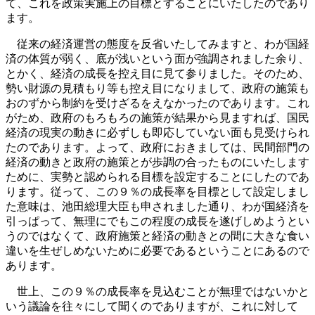
て、これを政策実施上の目標とすることにいたしたのであり
ます。
従来の経済運営の態度を反省いたしてみますと、わが国経
済の体質が弱く、底が浅いという面が強調されました余り、
とかく、経済の成長を控え目に見て参りました。そのため、
勢い財源の見積もり等も控え目になりまして、政府の施策も
おのずから制約を受けざるをえなかったのであります。これ
がため、政府のもろもろの施策が結果から見ますれば、国民
経済の現実の動きに必ずしも即応していない面も見受けられ
たのであります。よって、政府におきましては、民間部門の
経済の動きと政府の施策とが歩調の合ったものにいたします
ために、実勢と認められる目標を設定することにしたのであ
ります。従って、この９％の成長率を目標として設定しまし
た意味は、池田総理大臣も申されました通り、わが国経済を
引っぱって、無理にでもこの程度の成長を遂げしめようとい
うのではなくて、政府施策と経済の動きとの間に大きな食い
違いを生ぜしめないために必要であるということにあるので
あります。
世上、この９％の成長率を見込むことが無理ではないかと
いう議論を往々にして聞くのでありますが、これに対して