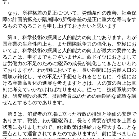
す。
なお、所得格差の是正について、労働条件の改善、社会保
障の計画的拡充が階層間の所得格差の是正に重大な寄与をす
るものであることを申し上げておきたいと思います
第４、科学技術の振興と人的能力の向上であります。わが
国産業の生産性向上も、また国際競争力の強化も、究極にお
いては、科学技術の振興と人的能力の向上が最大の要件であ
ることは、申すまでもございません。西ドイツにおきまして
は労働力の不足のために経済の成長が鈍化してきたといわれ
ておりますが、わが国においても、長い期間には労働人口の
増加が鈍化し、その不足が予想せられるとともに、今後にお
ける産業高度化の進展を考えますときは、人の質の向上は真
剣に考えていかなければなりません。従って、技術系統の学
校、研究施設の拡充、技能者育成のための画期的な施策を講
ぜんとするものであります。
第５は、消費者の立場に立った行政の推進と物価の安定で
あります。戦後、わが国経済は、長らく需要が供給を上回る
状態にありましたので、経済政策は供給力を増大することを
重点として運営されてきたのでありますが、前に述べました