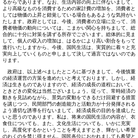
るからであります。なお、生活内容の向上に伴ないまして、
より高級なものを消費するための家計費の増加を、消費者と
しては物価の上昇と錯覚している場合もあるような気持がい
たします。政府としては、今後、消費者の立場に立って、消
費者物価の動向については、こまかい関心を持ちまして、総
合的に十分に対策を講ずる所存でございます。総体的に見ま
して、個人の収入の増加は、はるかにより高い割合をもって
進行いたしますから、今後、国民生活は、実質的に着々と充
実向上していくものと申しまして決して過言ではないのであ
ります。
政府は、以上述べましたところに基づきまして、今後慎重
の経済運営の方策を進めたいと考えております。しかし、経
済は生きものでありますので、経済の成長の道程において、
ときどきの変化は当然ございましょう。従って、常時経済の
動きを見詰めながら、景気の変動をできるだけ回避する措置
を講じつつ、民間部門の創造能力と活動力が十分発揮される
よう適切な誘導を行ないまして、経済成長の目的を達成した
いと思うのであります。私は、将来の国民生活の内容が、衣
食住についても、また、文化生活についても、いかに充実
し、高度化するかということを考えますとき、輝かしい希望
のわくのを禁じ得ません。国民各位におかれましても希望と