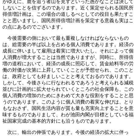
がゆえに、鹿を追う者山を見ずといった愚かなことは決して
しないことを信ずるのであります。近く策定せられる国民所
得倍増計画は、この場合の道しるべとしての役目も果たすこ
とと思いますし、国民所得倍増計画を策定する意義も実はこ
の点にあるのでございます。
今後需要の側において最も重複しなければならないもの
は、総需要の半ば以上を占める個人消費であります。経済の
成長に伴いまして雇用は着実に増大いたし、それによって個
人消費が増大することは当然でありますが、同時に、所得倍
増の道程において、経済の成長に照応して、賃金給料等の労
働の対価が次第に上昇していくことが予想せられ、このこと
は、政府としても好ましいことと考えておるのであります。
しかして、今後さらに行なわれるであろうと考えられる減税
並びに計画的に拡大せられていくところの社会保障も、この
個人消費の増加のためにきわめて大きな役割をすることと思
うのであります。このように個人消費の着実な伸びは、とり
もなおさず、国民生活内容が質も量も充実向上することを意
味するものでありまして、わが池田内閣が目標としている福
祉国家完成の基本的方針にも沿うものであります。
次に、輸出の伸張であります。今後の経済の拡大に伴っ