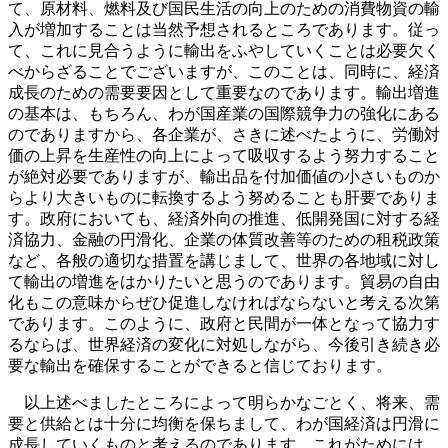
て、原材料、燃料及び国民生活の向上のための消費物資の輸
入が増加することは当然予想されるところであります。従っ
て、これに見合うように輸出をふやしていくことは必要欠く
べからざることでございますが、このことは、同時に、経済
成長のための需要要因として重要なのであります。輸出増進
の基本は、もちろん、わが国産業の国際競争力の強化にある
のでありますから、各企業が、さきに述べたように、労働対
価の上昇を生産性の向上によって吸収するよう努力すること
が絶対必要でありますが、輸出品を付加価値の小さいものか
らより大きいものに転換するよう努めることも肝要でありま
す。政府においても、経済外向の推進、低開発国に対する経
済協力、金融の円滑化、企業の体質改善等のための租税政策
など、各般の適切な措置を講じまして、世界の各地域に対し
て輸出の増進をはかりたいと思うのであります。貿易の自由
化もこの意味からぜひ促進しなければならないと考える次第
であります。このように、政府と民間が一体となって協力す
るならば、世界経済の変化に対処しながら、今後引き続き必
要な輸出を確保することができると信じております。
以上述べましたところによって明らかなごとく、将来、需
要と供給とは十分に均衡を保ちまして、わが国経済は円滑に
成長していくものと考えるのであります。これがためには、