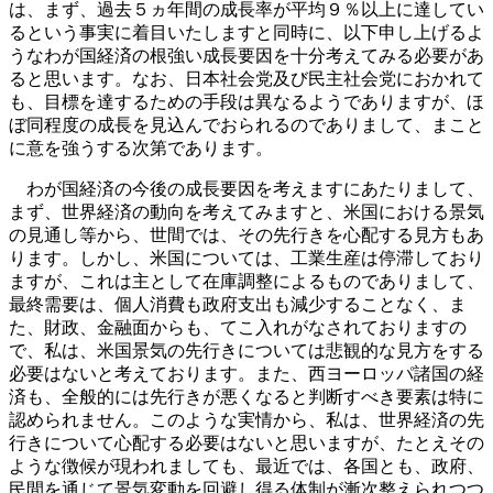
は、まず、過去５ヵ年間の成長率が平均９％以上に達してい
るという事実に着目いたしますと同時に、以下申し上げるよ
うなわが国経済の根強い成長要因を十分考えてみる必要があ
ると思います。なお、日本社会党及び民主社会党におかれて
も、目標を達するための手段は異なるようでありますが、ほ
ぼ同程度の成長を見込んでおられるのでありまして、まこと
に意を強うする次第であります。
わが国経済の今後の成長要因を考えますにあたりまして、
まず、世界経済の動向を考えてみますと、米国における景気
の見通し等から、世間では、その先行きを心配する見方もあ
ります。しかし、米国については、工業生産は停滞しており
ますが、これは主として在庫調整によるものでありまして、
最終需要は、個人消費も政府支出も減少することなく、ま
た、財政、金融面からも、てこ入れがなされておりますの
で、私は、米国景気の先行きについては悲観的な見方をする
必要はないと考えております。また、西ヨーロッパ諸国の経
済も、全般的には先行きが悪くなると判断すべき要素は特に
認められません。このような実情から、私は、世界経済の先
行きについて心配する必要はないと思いますが、たとえその
ような徴候が現われましても、最近では、各国とも、政府、
民間を通じて景気変動を回避し得る体制が漸次整えられつつ