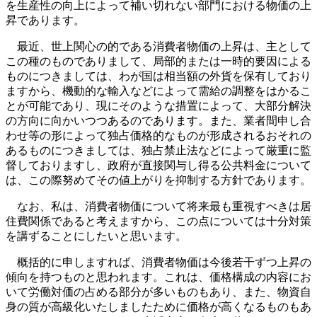
を生産性の向上によって補い切れない部門における物価の上
昇であります。
最近、世上関心の的である消費者物価の上昇は、主として
この種のものでありまして、局部的または一時的要因による
ものにつきましては、わが国は相当額の外貨を保有しており
ますから、機動的な輸入などによって需給の調整をはかるこ
とが可能であり、現にそのような措置によって、大部分解決
の方向に向かいつつあるのであります。また、業者間申し合
わせ等の形によって独占価格的なものが形成されるおそれの
あるものにつきましては、独占禁止法などによって厳重に監
督しておりますし、政府が直接関与し得る公共料金について
は、この際努めてその値上がりを抑制する方針であります。
なお、私は、消費者物価について将来最も重視すべきは居
住費関係であると考えますから、この点については十分対策
を講ずることにしたいと思います。
概括的に申しますれば、消費者物価は今後若干ずつ上昇の
傾向を持つものと思われます。これは、価格構成の内容にお
いて労働対価の占める部分が多いものもあり、また、物資自
身の質が高級化いたしましたために価格が高くなるものもあ