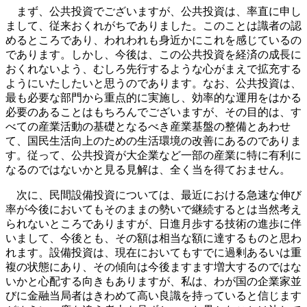
まず、公共投資でございますが、公共投資は、率直に申し
まして、従来おくれがちでありました。このことは識者の認
めるところであり、われわれも身近かにこれを感じているの
であります。しかし、今後は、この公共投資を経済の成長に
おくれないよう、むしろ先行するような心がまえで拡充する
ようにいたしたいと思うのであります。なお、公共投資は、
最も必要な部門から重点的に実施し、効率的な運用をはかる
必要のあることはもちろんでございますが、その目的は、す
べての産業活動の基礎となるべき産業基盤の整備とあわせ
て、国民生活向上のための生活環境の改善にあるのでありま
す。従って、公共投資が大企業など一部の産業に特に有利に
なるのではないかと見る見解は、全く当を得ておません。
次に、民間設備投資については、最近における急速な伸び
率が今後においてもそのままの勢いで継続するとは当然考え
られないところでありますが、日進月歩する技術の進歩に伴
いまして、今後とも、その額は相当な額に達するものと思わ
れます。設備投資は、現在においてもすでに過剰あるいは重
複の状態にあり、その傾向は今後ますます増大するのではな
いかと心配する向きもありますが、私は、わが国の企業家並
びに金融当局者はきわめて高い良識を持っていると信じます