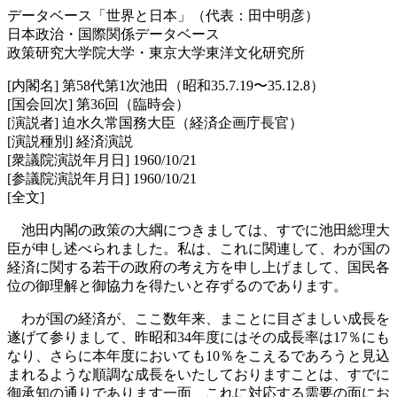
データベース「世界と日本」（代表：田中明彦）
日本政治・国際関係データベース
政策研究大学院大学・東京大学東洋文化研究所
[内閣名] 第58代第1次池田（昭和35.7.19〜35.12.8）
[国会回次] 第36回（臨時会）
[演説者] 迫水久常国務大臣（経済企画庁長官）
[演説種別] 経済演説
[衆議院演説年月日] 1960/10/21
[参議院演説年月日] 1960/10/21
[全文]
池田内閣の政策の大綱につきましては、すでに池田総理大
臣が申し述べられました。私は、これに関連して、わが国の
経済に関する若干の政府の考え方を申し上げまして、国民各
位の御理解と御協力を得たいと存ずるのであります。
わが国の経済が、ここ数年来、まことに目ざましい成長を
遂げて参りまして、昨昭和34年度にはその成長率は17％にも
なり、さらに本年度においても10％をこえるであろうと見込
まれるような順調な成長をいたしておりますことは、すでに
御承知の通りであります一面、これに対応する需要の面にお