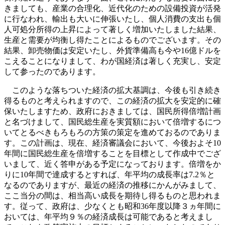
きましても、産業の合理化、近代化のための設備投資が活発
に行なわれ、輸出も大いに伸張いたし、個人消費の支出も個
人可処分所得の上昇によって著しく増加いたしました結果、
生産と需要が均衡し得たことによるものでございます。その
結果、卸売物価は安定いたし、外貨準備高も今や16億ドルを
こえることになりまして、わが国経済は著しく充実し、安定
して参ったのであります。
このような落ちついた経済の拡大基調は、今後も引き続き
得るものと考えられますので、この経済の拡大を安定的に確
保いたしますため、政府におきましては、国民所得倍増計画
と名づけまして、国民総生産を実質額において倍増するにつ
いてとるべきもろもろの方策の策定を進めておるのでありま
す。この計画は、現在、経済審議会において、今後およそ10
年間に国民総生産を倍増することを目標として作成中でござ
いまして、近く答申がある予定になっております。倍増をか
りに10年間で達成するとすれば、年平均の成長率は7.2％と
なるのでありますが、最近の経済の推移にかんがみまして、
ここ当分の間は、相当高い成長を期待し得るものと思われま
す。従って、政府は、少なくとも昭和36年度以降３ヵ年間に
おいては、年平均９％の経済成長は可能であると考えまし