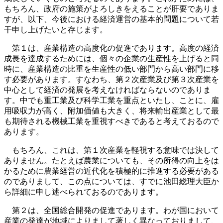
もちろん、政府の施策がよろしきをえることが肝要でありま
すが、以下、今後における経済運営の基本的問題について若
干申し上げたいと存じます。
第１は、産業構造の高度化の促進であります。高度の経済
成長を達成するためには、個々の企業の生産性を上げると同
時に、産業構造の比重を生産性の低い部門から高い部門に移
す必要があります。すなわち、第２次産業及び第３次産業を
中心として経済の発展を考えなければならないのでありま
す。中でも重工業及び科学工業を重点といたし、ことに、雇
用吸収力が高く、附加価値も大きく、将来輸出産業として最
も期待される機械工業を重視すべきであると考えておるので
あります。
もちろん、これは、第１次産業を軽視する意味では決して
ありません。たとえば農業についても、その所得の向上をは
かるために農業経営の近代化を積極的に推進する必要がある
のでありまして、この点については、すでに池田総理大臣か
ら詳細に申し述べられておるのであります。
第２は、全国総合開発の促進であります。わが国において
産業の発達が地域によりまして著しく異なっておりまして、