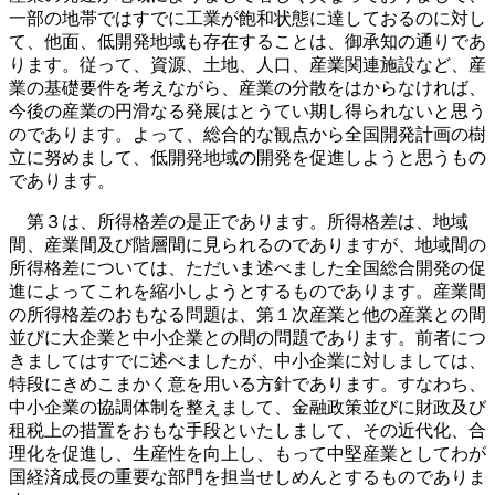
一部の地帯ではすでに工業が飽和状態に達しておるのに対し
て、他面、低開発地域も存在することは、御承知の通りであ
ります。従って、資源、土地、人口、産業関連施設など、産
業の基礎要件を考えながら、産業の分散をはからなければ、
今後の産業の円滑なる発展はとうてい期し得られないと思う
のであります。よって、総合的な観点から全国開発計画の樹
立に努めまして、低開発地域の開発を促進しようと思うもの
であります。
第３は、所得格差の是正であります。所得格差は、地域
間、産業間及び階層間に見られるのでありますが、地域間の
所得格差については、ただいま述べました全国総合開発の促
進によってこれを縮小しようとするものであります。産業間
の所得格差のおもなる問題は、第１次産業と他の産業との間
並びに大企業と中小企業との間の問題であります。前者につ
きましてはすでに述べましたが、中小企業に対しましては、
特段にきめこまかく意を用いる方針であります。すなわち、
中小企業の協調体制を整えまして、金融政策並びに財政及び
租税上の措置をおもな手段といたしまして、その近代化、合
理化を促進し、生産性を向上し、もって中堅産業としてわが
国経済成長の重要な部門を担当せしめんとするものでありま