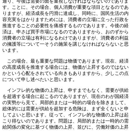
通り、今後は需要の面を重視しなければならないのでありま
す。ことに、その場合、個人消費が重要な項目となるのであ
りますが、経済成長を円滑に達成し、同時に、国民生活の内
容充実をはかりますためには、消費者の立場に立った行政を
推進することの必要性を痛感するものであります。今後の経
済は、申さば買手市場になるのでありますから、おのずから
消費者の立場は有利になるわけでありますが、消費者の利益
の擁護等について一そうの施策を講じなければならないと思
います。
この場合、最も重要な問題は物価であります。現在、経済
の高度成長を推進する場合には、物価が上昇するのではない
かという心配をされている向きもありますから、少しこの点
について申し述べたいと思います。
インフレ的な物価の上昇は、申すまでもなく、需要が供給
を超過する場合に起こるのでありますが、現在のわが国経済
の実勢から見て、局部的または一時的の場合を除きまして、
総体的には需要が供給を超加する危険は、まず全くないと申
してよいと思います。従って、インフレ的な物価の上昇は起
こり得ないのであります。問題は、局部的または一時的の需
給関係の変化に基づく物価の上昇、並びに、労働対価の上昇