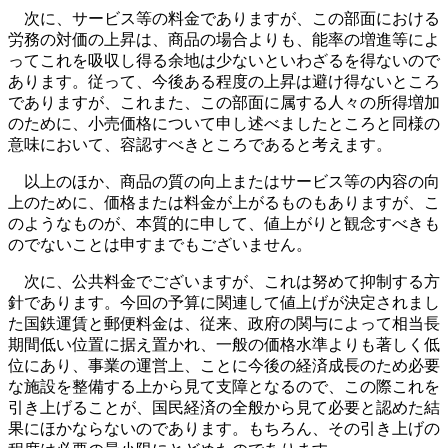
次に、サービス等の料金でありますが、この部面における
労務の対価の上昇は、商品の場合よりも、能率の増進等によ
ってこれを吸収し得る余地は少ないといわざるを得ないので
あります。従って、今後ある程度の上昇は避け得ないところ
でありますが、これまた、この部面に属する人々の所得増加
のために、小売価格について申し述べましたところと同様の
意味において、容認すべきところであると考えます。
以上のほか、商品の質の向上またはサービス等の内容の向
上のために、価格または料金が上がるものもありますが、こ
のようなものが、本質的に申して、値上がりと観念すべきも
のでないことは申すまでもございません。
次に、公共料金でございますが、これは努めて抑制する方
針であります。今回の予算に関連して値上げが決定されまし
た国鉄運賃と郵便料金は、従来、政府の関与によって相当長
期間低い位置に据え置かれ、一般の価格水準よりも著しく低
位にあり、事業の運営上、ことに今後の経済成長のため必要
な施設を整備する上から見て支障となるので、この際これを
引き上げることが、国民経済の全般から見て必要と認めた結
果にほかならないのであります。もちろん、その引き上げの