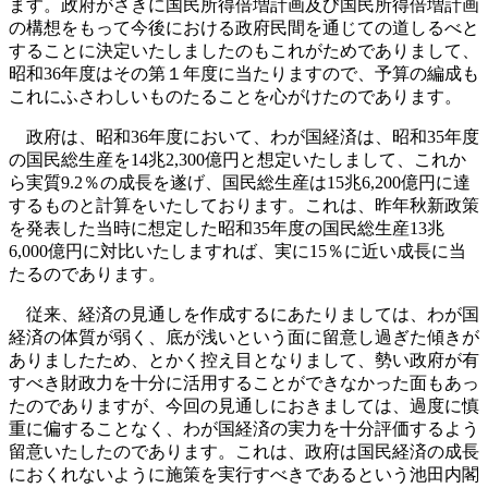
ます。政府がさきに国民所得倍増計画及び国民所得倍増計画
の構想をもって今後における政府民間を通じての道しるべと
することに決定いたしましたのもこれがためでありまして、
昭和36年度はその第１年度に当たりますので、予算の編成も
これにふさわしいものたることを心がけたのであります。
政府は、昭和36年度において、わが国経済は、昭和35年度
の国民総生産を14兆2,300億円と想定いたしまして、これか
ら実質9.2％の成長を遂げ、国民総生産は15兆6,200億円に達
するものと計算をいたしております。これは、昨年秋新政策
を発表した当時に想定した昭和35年度の国民総生産13兆
6,000億円に対比いたしますれば、実に15％に近い成長に当
たるのであります。
従来、経済の見通しを作成するにあたりましては、わが国
経済の体質が弱く、底が浅いという面に留意し過ぎた傾きが
ありましたため、とかく控え目となりまして、勢い政府が有
すべき財政力を十分に活用することができなかった面もあっ
たのでありますが、今回の見通しにおきましては、過度に慎
重に偏することなく、わが国経済の実力を十分評価するよう
留意いたしたのであります。これは、政府は国民経済の成長
におくれないように施策を実行すべきであるという池田内閣