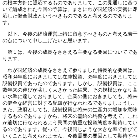
の根本方針に照応するものでありまして、この見通しに基づ
いて編成された今回の予算は、まさにわが国経済の実勢に即
応した健全財政というべきものであると考えるのでありま
す。
以下、今後の経済運営上特に留意すべきものと考える若干
の点について申し上げたいと思います。
第１は、今後の成長をささえる主要なる要因についてであ
ります。
わが国経済の成長をささえて参りました特長的な要因は、
昭和34年度におきましては在庫投資、35年度におきましては
設備投資であったのであります。しかし、設備投資は、ここ
数年来の伸びが著しく大きかった結果、その規模はかなり高
い水準に達しておりまして、企業の側におきましても、将来
の健全な経営に対する配慮が行なわれるでありましょうし、
また、政府としても、設備投資は将来の生産力の増加を意味
するものでありますから、将来の需給の均衡を考えて、これ
が適切に行なわれるよう民間の慎重な投資態度を期待してい
るのであります。従って、今後同じような大きな率で伸びて
いくことは考えられません。今後需要の要因として期待すべ