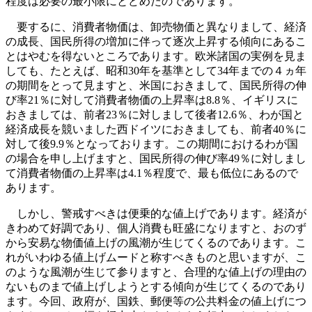
程度は必要の最小限にとどめたのであります。
要するに、消費者物価は、卸売物価と異なりまして、経済
の成長、国民所得の増加に伴って逐次上昇する傾向にあるこ
とはやむを得ないところであります。欧米諸国の実例を見ま
しても、たとえば、昭和30年を基準として34年までの４ヵ年
の期間をとって見ますと、米国におきまして、国民所得の伸
び率21％に対して消費者物価の上昇率は8.8％、イギリスに
おきましては、前者23％に対しまして後者12.6％、わが国と
経済成長を競いました西ドイツにおきましても、前者40％に
対して後9.9％となっております。この期間におけるわが国
の場合を申し上げますと、国民所得の伸び率49％に対しまし
て消費者物価の上昇率は4.1％程度で、最も低位にあるので
あります。
しかし、警戒すべきは便乗的な値上げであります。経済が
きわめて好調であり、個人消費も旺盛になりますと、おのず
から安易な物価値上げの風潮が生じてくるのであります。こ
れがいわゆる値上げムードと称すべきものと思いますが、こ
のような風潮が生じて参りますと、合理的な値上げの理由の
ないものまで値上げしようとする傾向が生じてくるのであり
ます。今回、政府が、国鉄、郵便等の公共料金の値上げにつ