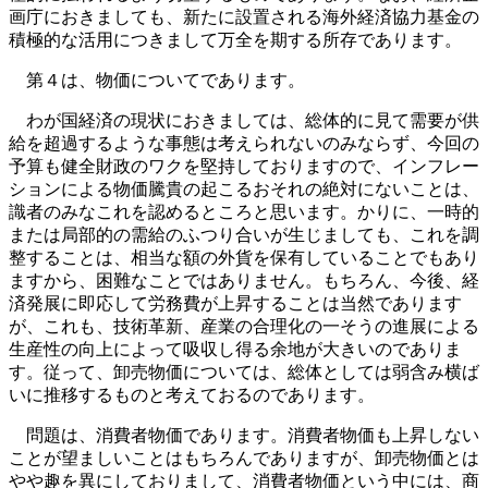
画庁におきましても、新たに設置される海外経済協力基金の
積極的な活用につきまして万全を期する所存であります。
第４は、物価についてであります。
わが国経済の現状におきましては、総体的に見て需要が供
給を超過するような事態は考えられないのみならず、今回の
予算も健全財政のワクを堅持しておりますので、インフレー
ションによる物価騰貴の起こるおそれの絶対にないことは、
識者のみなこれを認めるところと思います。かりに、一時的
または局部的の需給のふつり合いが生じましても、これを調
整することは、相当な額の外貨を保有していることでもあり
ますから、困難なことではありません。もちろん、今後、経
済発展に即応して労務費が上昇することは当然であります
が、これも、技術革新、産業の合理化の一そうの進展による
生産性の向上によって吸収し得る余地が大きいのでありま
す。従って、卸売物価については、総体としては弱含み横ば
いに推移するものと考えておるのであります。
問題は、消費者物価であります。消費者物価も上昇しない
ことが望ましいことはもちろんでありますが、卸売物価とは
やや趣を異にしておりまして、消費者物価という中には、商