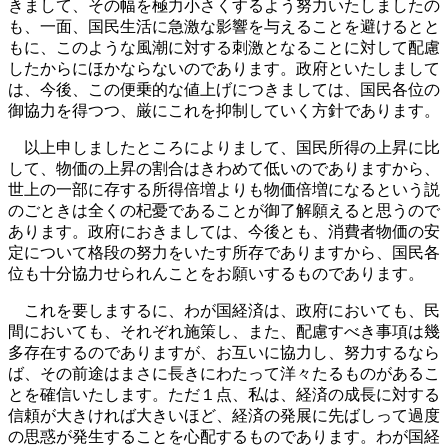
きまして、その幅を極力小さくするよう努力いたしましたの
も、一面、国民生活に急激な影響を与えることを避けるとと
もに、このような風潮に対する刺激となることに対して配慮
したからにほかならないのであります。政府といたしまして
は、今後、この便乗的な値上げにつきましては、国民各位の
御協力を得つつ、厳にこれを抑制していく方針であります。
以上申しましたところによりまして、国民所得の上昇に比
して、物価の上昇の割合はきわめて低いのでありますから、
世上の一部に存する所得倍増よりも物価倍増になるという説
のごときは全くの杞憂であることが御了解願えると思うので
あります。政府におきましては、今後とも、消費者物価の安
定について格段の努力をいたす所存でありますから、国民各
位も十分協力せられんことをお願いするものであります。
これを要しまするに、わが国経済は、政府においても、民
間においても、それぞれ施策し、また、配慮すべき事項は幾
多存在するのでありますが、お互いに協力し、努力するなら
ば、その前途はまさに長きにわたって洋々たるものがあるこ
とを確信いたします。ただ１点、私は、経済の成長に対する
信頼が大きければ大きいほど、経済の発展に先ばしって過度
の思惑が発生することを心配するものであります。わが国経