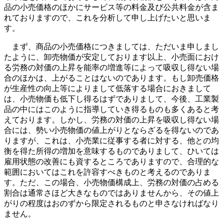
品の小売価格のほかにサービス等の料金及び公共料金が含ま
れておりますので、これを分析して申し上げたいと思いま
す。
まず、商品の小売価格につきましては、ただいま申しまし
たように、卸売物価が安定しております以上、小売面におけ
る労務の対価の上昇を能率の増進等によって吸収し得ない場
合のほかは、上がることはないのであります。もし卸売価格
が生産性の向上等によりまして低落する場合におきまして
は、小売物価も低下し得るはずでありまして、今後、工業製
品の中にはこのように指導していき得るものも多くあると考
えております。しかし、労務の対価の上昇を吸収し得ない場
合には、勢い小売物価の値上がりとならざるを得ないのであ
りますが、これは、小売業に従事する者に対する、他との均
衡を得た所得の増加を意味するものでありまして、ひいては
雇用状態の改善にも資するところでありますので、合理的な
範囲においてはこれを許容すべきものと考えるのでありま
す。ただ、この場合、小売物価構成上、労務の対価の占める
割合は通常さほど大きなものではありませんから、その値上
がりの程度はおのずから限定されるものと申さなければなり
ません。