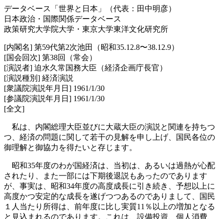
データベース「世界と日本」（代表：田中明彦）
日本政治・国際関係データベース
政策研究大学院大学・東京大学東洋文化研究所
[内閣名] 第59代第2次池田（昭和35.12.8〜38.12.9）
[国会回次] 第38回（常会）
[演説者] 迫水久常国務大臣（経済企画庁長官）
[演説種別] 経済演説
[衆議院演説年月日] 1961/1/30
[参議院演説年月日] 1961/1/30
[全文]
私は、内閣総理大臣並びに大蔵大臣の演説と関連を持ちつ
つ、経済の問題に関して若干の見解を申し上げ、国民各位の
御理解と御協力を得たいと存じます。
昭和35年度のわが国経済は、当初は、あるいは過熱が心配
されたり、また一部には下期後退説もあったのであります
が、事実は、昭和34年度の高度成長に引き続き、予想以上に
高度かつ安定的な成長を遂げつつあるのでありまして、国民
１人当たり所得は、前年度に比し実質11％以上の増加となる
と見込まれるのであります。これは、設備投資、個人消費、