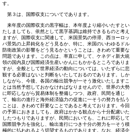
す。
第３は、国際収支についてであります。
来年度の国際収支の黒字幅は、本年度より縮小いたすとい
たしましても、依然として黒字基調は維持できるものと考え
ますが、国際収支に関連して、米国景気の停滞、西ヨーロッ
パ景気の上昇鈍化をどう見るか、特に、米国のいわゆるドル
防衛政策の影響をどう見るかということは、きわめて重要な
問題であります。この点は、率直に申して、ケネディ新大統
領の国内及び国際経済生産いかんにもかかるところでありま
すが、全般として世界経済の動向については、いたずらに悲
観する必要はないと判断をいたしておるのであります。しか
しながら、今後、各国の輸出競争が一そう激化いたしますこ
とは当然予想しておかなければなりませんので、世界の大勢
に即応しながら貿易体制を整備しつつ、政府、民間を通じ
て、輸出の進行と海外経済協力の促進に一そうの努力を払う
ことは、きわめて肝要なことであると考えております。今回
の予算におきましても、政府はかかる観点から十分配慮いた
したつもりでありますが、民間においても、これに即応して
国際競争力を強化し、輸出進行につき十分の努力を一そう積
極的に払われるよう切望するものであります。なお、経済企