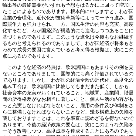
輸出等の最終需要がいずれも予想をはるかに上回って増加し
たことによるものであります。根本的に申しますと、わが国
産業の合理化、近代化が技術革新等によって一そう進み、国
際競争力も強力せられ、一方、国民生活の内容も充実、高度
化するなど、わが国経済が構造的にも進化しつつあることに
基づくものであります。このような進化は今後もなお継続す
るものと考えられるのでありまして、わが国経済が将来もき
わめて成長の要因に富んでいると考え得る根拠は、実にこの
点にあるのであります。
このような経済の発展は、欧米諸国にもあまりその例を見
ないところでありまして、国際的にも高く評価されているの
であります。しかし、わが国の経済全般の近代化、高度化の
進み工合は、欧米諸国に比較してもまだまだ低く、しかも、
社会資本の充実がおくれていること、地域間、産業間、階層
間の所得格差がなお相当に著しいこと、個人生活の内容がも
っと充実しなければならないこと、雇用の条件及び体制をさ
らに整備しなければならないことなど、幾多構造上の欠陥を
蔵しておりますことは、これを率直に認めざるを得ないので
あります。今後の経済政策の要点は、実にこのような欠陥を
一そう改善しつつ、高度成長を達成することにあるのであり