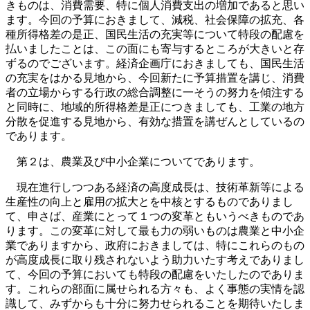
きものは、消費需要、特に個人消費支出の増加であると思い
ます。今回の予算におきまして、減税、社会保障の拡充、各
種所得格差の是正、国民生活の充実等について特段の配慮を
払いましたことは、この面にも寄与するところが大きいと存
ずるのでございます。経済企画庁におきましても、国民生活
の充実をはかる見地から、今回新たに予算措置を講じ、消費
者の立場からする行政の総合調整に一そうの努力を傾注する
と同時に、地域的所得格差是正につきましても、工業の地方
分散を促進する見地から、有効な措置を講ぜんとしているの
であります。
第２は、農業及び中小企業についてであります。
現在進行しつつある経済の高度成長は、技術革新等による
生産性の向上と雇用の拡大とを中核とするものでありまし
て、申さば、産業にとって１つの変革ともいうべきものであ
ります。この変革に対して最も力の弱いものは農業と中小企
業でありますから、政府におきましては、特にこれらのもの
が高度成長に取り残されないよう助力いたす考えでありまし
て、今回の予算においても特段の配慮をいたしたのでありま
す。これらの部面に属せられる方々も、よく事態の実情を認
識して、みずからも十分に努力せられることを期待いたしま