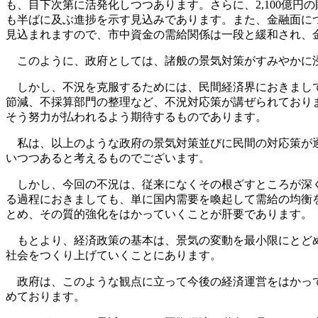
も、目下次第に活発化しつつあります。さらに、2,100億
も半ばに及ぶ進捗を示す見込みであります。また、金融面に
見込まれますので、市中資金の需給関係は一段と緩和され、
このように、政府としては、諸般の景気対策がすみやかに浸
しかし、不況を克服するためには、民間経済界におきまして
節減、不採算部門の整理など、不況対応策が講ぜられており
そう努力が払われるよう期待するものであります。
私は、以上のような政府の景気対策並びに民間の対応策が逐
いつつあると考えるものでございます。
しかし、今回の不況は、従来になくその根ざすところが深く
る過程におきましても、単に国内需要を喚起して需給の均衡
とめ、その質的強化をはかっていくことが肝要であります。
もとより、経済政策の基本は、景気の変動を最小限にとどめ
社会をつくり上げていくことにあります。
政府は、このような観点に立って今後の経済運営をはかって
めております。