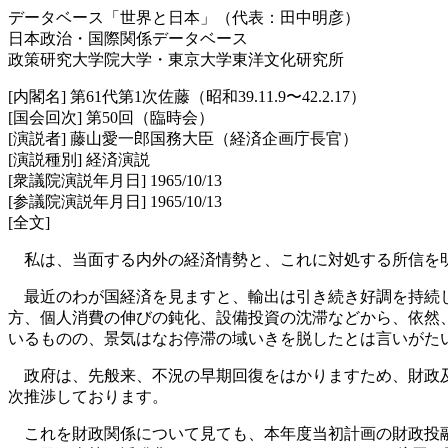
データベース「世界と日本」（代表：田中明彦）
日本政治・国際関係データベース
政策研究大学院大学・東京大学東洋文化研究所
[内閣名] 第61代第1次佐藤（昭和39.11.9〜42.2.17）
[国会回次] 第50回（臨時会）
[演説者] 藤山愛一郎国務大臣（経済企画庁長官）
[演説種別] 経済演説
[衆議院演説年月日] 1965/10/13
[参議院演説年月日] 1965/10/13
[全文]
私は、当面する内外の経済情勢と、これに対処する所信を明
最近のわが国経済を見ますと、輸出は引き続き好調を持続し
方、個人消費の伸びの鈍化、設備投資の沈滞などから、依然
いるものの、景気はなお停滞の域いきを脱したとは言いがた
政府は、先般来、不況の早期回復をはかりますため、財政及
次推渉しております。
これを財政関係について見ても、本年度当初計画の財政投融