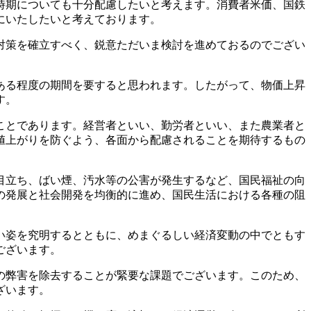
時期についても十分配慮したいと考えます。消費者米価、国鉄
にいたしたいと考えております。
対策を確立すべく、鋭意ただいま検討を進めておるのでござい
ある程度の期間を要すると思われます。したがって、物価上昇
す。
ことであります。経営者といい、勤労者といい、また農業者と
値上がりを防ぐよう、各面から配慮されることを期待するもの
目立ち、ばい煙、汚水等の公害が発生するなど、国民福祉の向
の発展と社会開発を均衡的に進め、国民生活における各種の阻
い姿を究明するとともに、めまぐるしい経済変動の中でともす
ございます。
の弊害を除去することが緊要な課題でございます。このため、
ざいます。