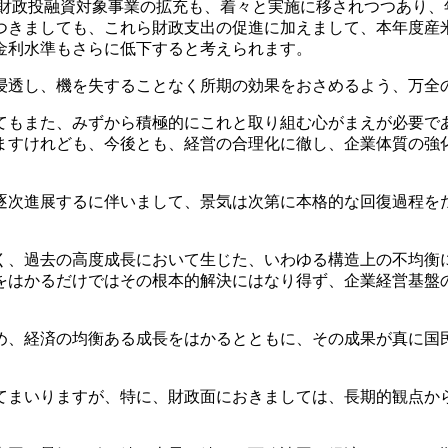
円の財政投融資対象事業の拡充も、着々と実施に移されつつあり
つきましても、これら財政支出の促進に加えまして、本年度産
金利水準もさらに低下すると考えられます。
透し、機を失することなく所期の効果をおさめるよう、万全
もまた、みずから積極的にこれと取り組む心がまえが必要で
ますけれども、今後とも、経営の合理化に徹し、企業体質の強
次進展するに伴いまして、景気は次第に本格的な回復過程を
、過去の高度成長において生じた、いわゆる構造上の不均衡
をはかるだけではその根本的解決にはなり得ず、企業経営基盤
、経済の均衡ある成長をはかるとともに、その成果が真に国
まいりますが、特に、財政面におきましては、長期的観点か