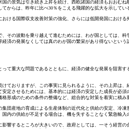
国の景気は引き続き上昇を続け、西欧諸国の経済もおおむね
してからは、昨年に比べ30％をこえる飛躍的な拡大を示してい
おける国際収支改善対策の強化、さらには低開発国における
、その波動を乗り越えて進むためには、わが国としては、科
界経済の発展なくしては真のわが国の繁栄があり得ないという
って重大な問題であるとともに、経済の健全な発展を阻害す
けておりますが、この事実に見られるように、その上昇は、
て安定させるためには、基本的には経済の安定した成長が必須
価格形成のための条件の整備など、総合的な対策を着実に積み
集団産地の育成による生産体制の近代化と供給の安定、冷凍
、国内の供給が不足する場合は、機を失することなく緊急輸入
影響するところが大きいので、政府としては、一そう経営の