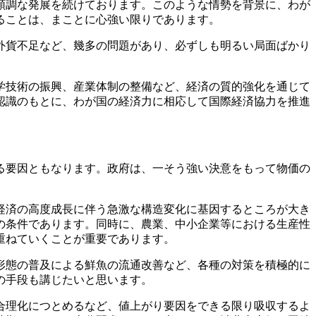
順調な発展を続けております。このような情勢を背景に、わが
ることは、まことに心強い限りであります。
外貨不足など、幾多の問題があり、必ずしも明るい局面ばかり
学技術の振興、産業体制の整備など、経済の質的強化を通じて
認識のもとに、わが国の経済力に相応して国際経済協力を推進
る要因ともなります。政府は、一そう強い決意をもって物価の
経済の高度成長に伴う急激な構造変化に基因するところが大き
の条件であります。同時に、農業、中小企業等における生産性
重ねていくことが重要であります。
形態の普及による鮮魚の流通改善など、各種の対策を積極的に
の手段も講じたいと思います。
合理化につとめるなど、値上がり要因をできる限り吸収するよ