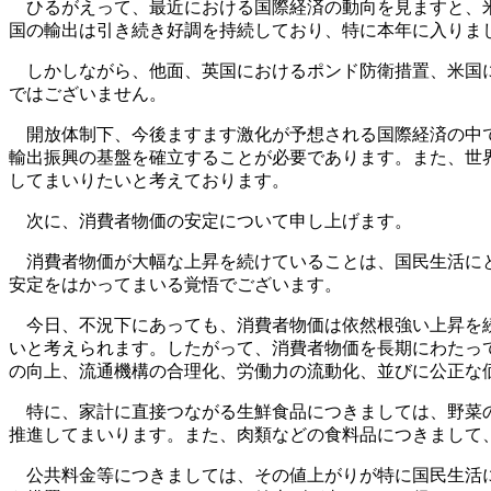
ひるがえって、最近における国際経済の動向を見ますと、米
国の輸出は引き続き好調を持続しており、特に本年に入りま
しかしながら、他面、英国におけるポンド防衛措置、米国に
ではございません。
開放体制下、今後ますます激化が予想される国際経済の中で
輸出振興の基盤を確立することが必要であります。また、世
してまいりたいと考えております。
次に、消費者物価の安定について申し上げます。
消費者物価が大幅な上昇を続けていることは、国民生活にと
安定をはかってまいる覚悟でございます。
今日、不況下にあっても、消費者物価は依然根強い上昇を続
いと考えられます。したがって、消費者物価を長期にわたっ
の向上、流通機構の合理化、労働力の流動化、並びに公正な
特に、家計に直接つながる生鮮食品につきましては、野菜の
推進してまいります。また、肉類などの食料品につきまして
公共料金等につきましては、その値上がりが特に国民生活に