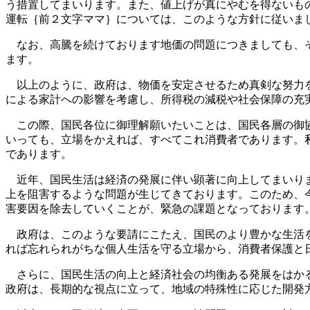
う措置してまいります。また、値上げが真にやむを得ないも
運転｛前２文字ママ｝については、このような方針に従いま
なお、高騰を続けております地価の問題につきましても、そ
ます。
以上のように、政府は、物価を安定させるため真剣な努力を
による家計への影響を考慮し、所得税の減税や社会保障の充
この際、国民各位に御理解願いたいことは、国民各層の御協
いっても、立場をかえれば、すべてこれ消費者であります。
であります。
近年、国民生活は経済の発展に伴い顕著に向上してまいりま
上を阻害するような問題が生じてきております。このため、
害要因を除去していくことが、緊急の課題となっております
政府は、このような要請にこたえ、国民のより豊かな生活を
れば忘れられがちな個人生活を守る立場から、消費者保護と
さらに、国民生活の向上と経済社会の均衡ある発展をはかる
政府は、長期的な視点に立って、地域の特殊性に応じた開発