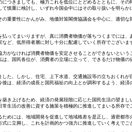
のにつきましても、極力これを低位にとどめるとともに、その
して慎重に検討し、いずれ今国会中にはその取り扱いを明らか
の重要性にかんがみ、地価対策閣僚協議会を中心に、適切な
払ってまいりますが、真に消費者物価が落ちつくまでには、
実など、低所得者層に対し十分に配慮していく所存でございま
力がなければ消費者物価を安定させることができないという
私は、国民各位が、消費者の立場に立って、できるだけ物価の
した。しかし、住宅、上下水道、交通施設等の立ちおくれが
今後は、経済の成長と国民福祉の向上とが調和するよう、経済
。
築き上げるため、経済の発展段階に応じた国民生活の望まし
日常生活の改善に資する施策を積極的に推進してまいる所存で
ためには、地域開発を促進して地域格差を是正し、過密都市
方式に立脚し、これを計画的かつ強力に推進していく考えでご