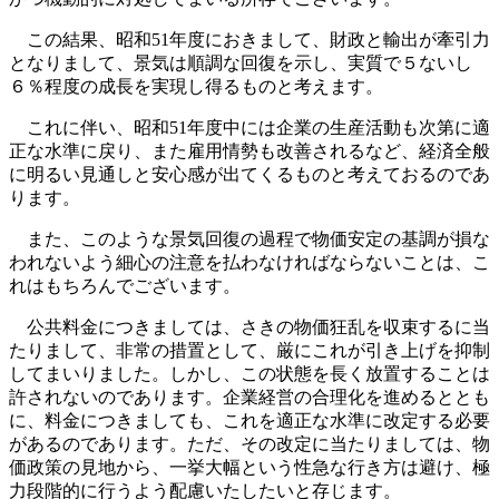
この結果、昭和51年度におきまして、財政と輸出が牽引力
となりまして、景気は順調な回復を示し、実質で５ないし
６％程度の成長を実現し得るものと考えます。
これに伴い、昭和51年度中には企業の生産活動も次第に適
正な水準に戻り、また雇用情勢も改善されるなど、経済全般
に明るい見通しと安心感が出てくるものと考えておるのであ
ります。
また、このような景気回復の過程で物価安定の基調が損な
われないよう細心の注意を払わなければならないことは、こ
れはもちろんでございます。
公共料金につきましては、さきの物価狂乱を収束するに当
たりまして、非常の措置として、厳にこれが引き上げを抑制
してまいりました。しかし、この状態を長く放置することは
許されないのであります。企業経営の合理化を進めるととも
に、料金につきましても、これを適正な水準に改定する必要
があるのであります。ただ、その改定に当たりましては、物
価政策の見地から、一挙大幅という性急な行き方は避け、極
力段階的に行うよう配慮いたしたいと存じます。