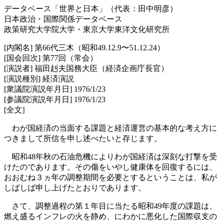
データベース「世界と日本」（代表：田中明彦）
日本政治・国際関係データベース
政策研究大学院大学・東京大学東洋文化研究所
[内閣名] 第66代三木（昭和49.12.9〜51.12.24）
[国会回次] 第77回（常会）
[演説者] 福田赳夫国務大臣（経済企画庁長官）
[演説種別] 経済演説
[衆議院演説年月日] 1976/1/23
[参議院演説年月日] 1976/1/23
[全文]
わが国経済の当面する課題と経済運営の基本的な考え方に
つきまして所信を申し述べたいと存じます。
昭和48年秋の石油危機によりわが国経済は深刻な打撃を受
けたのであります。その傷をいやし健康体を回復するには、
おおむね３ヵ年の調整期間を必要とするということは、私が
しばしば申し上げたとおりであります。
さて、調整過程の第１年目に当たる昭和49年度の課題は、
燃え盛るインフレの火を静め、にわかに悪化した国際収支の