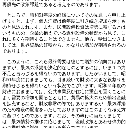
再優先の政策課題であると考えるのであります。
ところで、昭和51年度の経済についてその見通しを申し上
げますと、まず、個人消費は前年度に引き続き増加を示すも
のと見込まれます。また、民間設備投資は増勢に転ずるとは
いうものの、企業の抱えている過剰設備の状況から見て、こ
れに多くを期待することはできません。他方、輸出につきま
しては、世界貿易の好転から、かなりの増加が期待されるの
であります。
このように、これら最終需要は総じて増加の傾向にはあり
ますが、景気の浮揚を決定的なものとするには、いま１つ力
不足と言わざるを得ないのであります。したがいまして、昭
和51年度におきましても、引き続いて財政に大きな役割りを
期待せざるを得ないという状況でございます。昭和51年度の
財政におきましては、公共事業及び住宅に重点を置くことに
より需要の増加を図るとともに、貿易の拡大のため輸出金融
を拡充するなど、財政非常の際ではありまするが、景気浮揚
のため格段の配慮をいたしておりますのはこのような考え方
に基づくものであります。なお、その執行に当たりまして
は、景気情勢の推移に応じまして、金融政策とあわせ弾力的
かつ機動的に対処してまいる所存でございます。