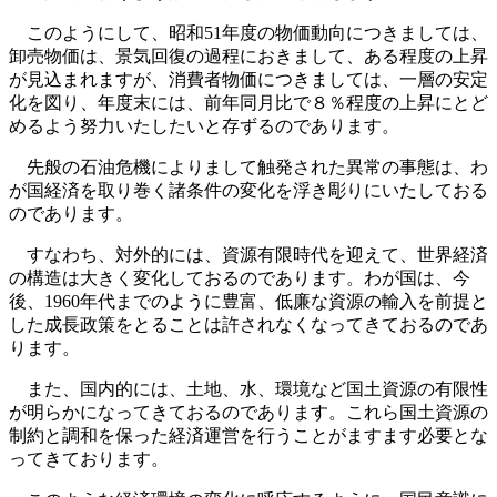
このようにして、昭和51年度の物価動向につきましては、
卸売物価は、景気回復の過程におきまして、ある程度の上昇
が見込まれますが、消費者物価につきましては、一層の安定
化を図り、年度末には、前年同月比で８％程度の上昇にとど
めるよう努力いたしたいと存ずるのであります。
先般の石油危機によりまして触発された異常の事態は、わ
が国経済を取り巻く諸条件の変化を浮き彫りにいたしておる
のであります。
すなわち、対外的には、資源有限時代を迎えて、世界経済
の構造は大きく変化しておるのであります。わが国は、今
後、1960年代までのように豊富、低廉な資源の輸入を前提と
した成長政策をとることは許されなくなってきておるのであ
ります。
また、国内的には、土地、水、環境など国土資源の有限性
が明らかになってきておるのであります。これら国土資源の
制約と調和を保った経済運営を行うことがますます必要とな
ってきております。