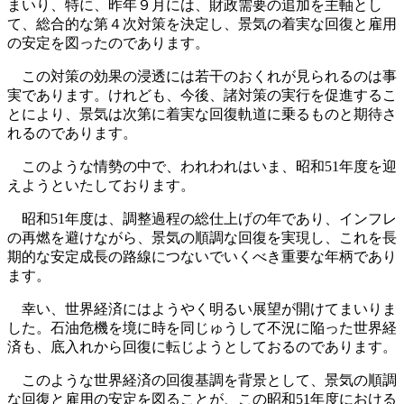
まいり、特に、昨年９月には、財政需要の追加を主軸とし
て、総合的な第４次対策を決定し、景気の着実な回復と雇用
の安定を図ったのであります。
この対策の効果の浸透には若干のおくれが見られるのは事
実であります。けれども、今後、諸対策の実行を促進するこ
とにより、景気は次第に着実な回復軌道に乗るものと期待さ
れるのであります。
このような情勢の中で、われわれはいま、昭和51年度を迎
えようといたしております。
昭和51年度は、調整過程の総仕上げの年であり、インフレ
の再燃を避けながら、景気の順調な回復を実現し、これを長
期的な安定成長の路線につないでいくべき重要な年柄であり
ます。
幸い、世界経済にはようやく明るい展望が開けてまいりま
した。石油危機を境に時を同じゅうして不況に陥った世界経
済も、底入れから回復に転じようとしておるのであります。
このような世界経済の回復基調を背景として、景気の順調
な回復と雇用の安定を図ることが、この昭和51年度における