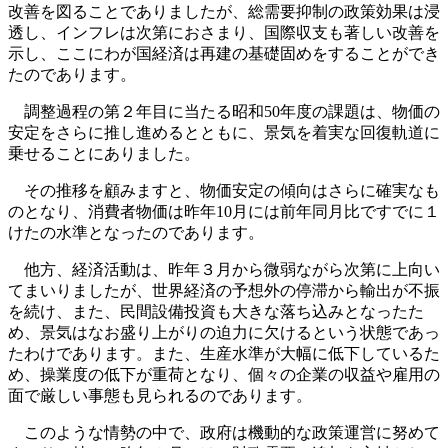
改善を図ることでありましたが、総需要抑制の政策効果は浸
透し、インフレは次第におさまり、国際収支も著しい改善を
示し、ここにわが国経済は再建の基礎固めをすることができ
たのであります。
調整過程の第２年目に当たる昭和50年度の課題は、物価の
安定をさらに推し進めるとともに、景気を着実な回復軌道に
乗せることにありました。
その推移を顧みますと、物価安定の傾向はさらに確実なも
のとなり、消費者物価は昨年10月には前年同月比ですでに１
けたの水準となったのであります。
他方、経済活動は、昨年３月から微弱ながら次第に上向い
てまいりましたが、世界経済の予想外の停滞から輸出が不振
を続け、また、民間設備投資も大きな落ち込みとなったた
め、景気はなお盛り上がりの迫力に欠けるという状態であっ
たわけであります。また、生産水準が大幅に低下しているた
め、操業度の低下が重荷となり、個々の企業の収益や雇用の
面で厳しい事態も見られるのであります。
このような情勢の中で、政府は機動的な政策運営に努めて