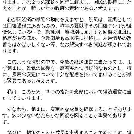
ります。この２つの課題を同時に解決し、国民の期待にこた
えることが、新しい年の政府の責務であると考えます。
わが国経済の最近の動向を見ますと、景気は、基調として
は回復過程にあるものの、昨年の夏以降その回復テンポが緩
慢化している中で、業種別、地域別に見ますと回復の進度に
格差があるほか、企業倒産も高水準に推移し、雇用情勢の改
善もはかばかしくない等、なお解決すべき問題が残されてお
ります。
このような情勢の中で、今後の経済運営に当たっては、ま
ず第１に、景気の回復を一層着実かつ持続的なものとし、特
に、雇用の安定について十分な配慮を払ってまいることが最
も緊要であると考えます。
私は、このため、３つの指針を念頭において経済運営に当
たってまいります。
すなわち、第１に、安定的な成長を確保することでありま
す。波の少ないなだらかな回復を図ることが重要でありま
す。
第２に、均衡のとれた成長を実現することであります。経