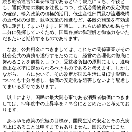
続き経済運営の重要課題であるという観点に立ち、今後と
も、通貨供給の動向を注視しつつ、生活必需物資の安定供給
の確保、輸入政策の積極的活用、低生産性部門及び流通機構
の近代化の促進、競争政策の推進など、各般の施策を有効適
切に運営してまいります。同時に、これらの施策の効果を十
二分に発揮していくため、国民各層の御理解と御協力をいた
だきたいと期待するものであります。
なお、公共料金につきましては、これらの関係事業がその
社会公共の責務を遂行するためにも、経営の合理化の徹底に
努めることを前提としつつ、受益者負担の原則により、適時
適正な水準に定められるべきものであると考えます。しかし
ながら、一方において、その改定が国民生活に及ぼす影響に
ついても十分考慮し、物価の安定化を阻害しないよう配慮し
てまいる所存であります。
以上により、国民の最大関心事である消費者物価につきま
しては、52年度中の上昇率を７％台にとどめたいと考えてお
ります。
あらゆる政策の究極の目標が、国民生活の安定とその充実
向上にあることは申すまでもありません。国民の汗にこた