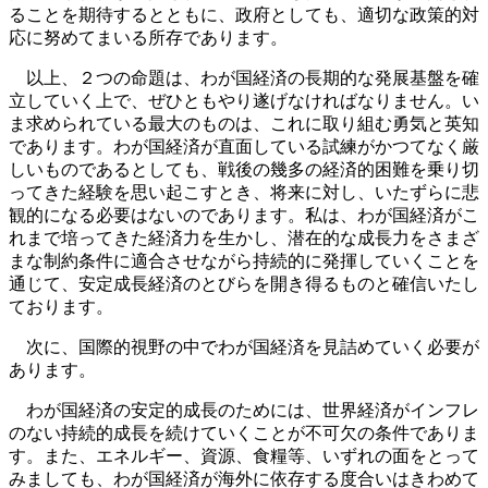
ることを期待するとともに、政府としても、適切な政策的対
応に努めてまいる所存であります。
以上、２つの命題は、わが国経済の長期的な発展基盤を確
立していく上で、ぜひともやり遂げなければなりません。い
ま求められている最大のものは、これに取り組む勇気と英知
であります。わが国経済が直面している試練がかつてなく厳
しいものであるとしても、戦後の幾多の経済的困難を乗り切
ってきた経験を思い起こすとき、将来に対し、いたずらに悲
観的になる必要はないのであります。私は、わが国経済がこ
れまで培ってきた経済力を生かし、潜在的な成長力をさまざ
まな制約条件に適合させながら持続的に発揮していくことを
通じて、安定成長経済のとびらを開き得るものと確信いたし
ております。
次に、国際的視野の中でわが国経済を見詰めていく必要が
あります。
わが国経済の安定的成長のためには、世界経済がインフレ
のない持続的成長を続けていくことが不可欠の条件でありま
す。また、エネルギー、資源、食糧等、いずれの面をとって
みましても、わが国経済が海外に依存する度合いはきわめて