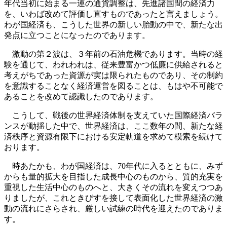
年代当初に始まる一連の通貨調整は、先進諸国間の経済力
を、いわば改めて評価し直すものであったと言えましょう。
わが国経済も、こうした世界の新しい胎動の中で、新たな出
発点に立つことになったのであります。
激動の第２波は、３年前の石油危機であります。当時の経
験を通じて、われわれは、従来豊富かつ低廉に供給されると
考えがちであった資源が実は限られたものであり、その制約
を意識することなく経済運営を図ることは、もはや不可能で
あることを改めて認識したのであります。
こうして、戦後の世界経済体制を支えていた国際経済バラ
ンスが動揺した中で、世界経済は、ここ数年の間、新たな経
済秩序と資源有限下における安定軌道を求めて模索を続けて
おります。
時あたかも、わが国経済は、70年代に入るとともに、みず
からも量的拡大を目指した成長中心のものから、質的充実を
重視した生活中心のものへと、大きくその流れを変えつつあ
りましたが、これときびすを接して表面化した世界経済の激
動の流れにさらされ、厳しい試練の時代を迎えたのでありま
す。