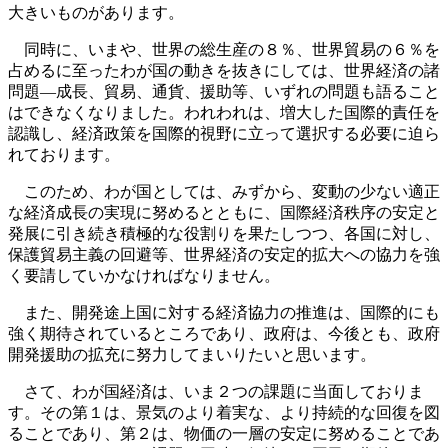
大きいものがあります。
同時に、いまや、世界の総生産の８％、世界貿易の６％を
占めるに至ったわが国の動きを抜きにしては、世界経済の諸
問題—成長、貿易、通貨、援助等、いずれの問題も語ること
はできなくなりました。われわれは、増大した国際的責任を
認識し、経済政策を国際的視野に立って選択する必要に迫ら
れております。
このため、わが国としては、みずから、変動の少ない適正
な経済成長の実現に努めるとともに、国際経済秩序の安定と
発展に引き続き積極的な役割りを果たしつつ、各国に対し、
保護貿易主義の回避等、世界経済の安定的拡大への協力を強
く要請していかなければなりません。
また、開発途上国に対する経済協力の推進は、国際的にも
強く期待されているところであり、政府は、今後とも、政府
開発援助の拡充に努力してまいりたいと思います。
さて、わが国経済は、いま２つの課題に当面しておりま
す。その第１は、景気のより着実な、より持続的な回復を図
ることであり、第２は、物価の一層の安定に努めることであ