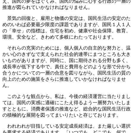
え、国民の夢をはぐくみ、国民の悩みに心する行政の一層の
推進が図られていかなければなりません。
景気の回復と、雇用と物価の安定は、国民生活の安定のた
めのいわば必要最少限度の課題でありますが、国民１人１人
の「幸せ」の指標は、住宅を初め、健康や社会保障、教育、
環境、安全など、きわめて多岐にわたっております。
それらの充実のためには、個人個人の自主的な努力と、温
かい心のきずなで支えられた社会的連帯にまつところも大き
いものがありますが、同時に、国に期待される分野も多く、
成長率が低下する中で、責任と費用をどのような形で分かち
合うかについての一層の合意を図りながら、国民生活の質の
向上のための施策をさらに推進していかなければなりませ
ん。
このような観点から、私は、今後の経済運営に当たりまし
ては、国民の実感に適確にこたえ得るよう一層努力いたしま
すとともに、消費者保護の推進など、総合的な国民生活行政
の積極的な展開を図ってまいりたいと存じております。
われわれが目指している安定成長経済は、また厳しい選択
を要求する経済であります。「いつでも、どこでも、何で