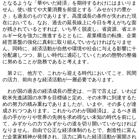
となるような「華やいだ経済」を期待するわけにはまいりま
せん。使い捨てや大量消費を前提とする「みせかけの豊か
さ」も過去のものであります。高度成長の条件が失われた現
在においても、なお、過去の延長線上に今日を考えがちな面
が残されているとすれば、いち早く脱皮し、省資源、省エネ
ルギー化を強力に推進するとともに、産業構造の転換、企業
経営基盤の強化に真剣に取り組んでいかなければなりませ
ん。同時に、経済活動が自然や環境や社会に与える影響に十
分配慮しつつ、新しい時代に適応していくための態勢の整備
に努めることが急務であると考えます。
第２に、他方で、これから迎える時代においてこそ、民間
の活力、前向きな経済活動が一層必要であります。
わが国の過去の経済成長の歴史は、一言で言えば、いわば
欧米先進諸国の水準を目標値と定め、その水準に到達するた
めの努力の積み重ねでありましたが、いまや、その多くが達
成されつつあります。これからのわが国経済は、よるべき過
去の手がかりや世界の先例を求め得ない未知の時代を前にし
て、みずからの力でみずからの道を切り開いていかなければ
なりません。自由で公正な経済体制のもとで、創造性に富ん
だ企業家精神が発揮され、活力に満ちた経済活動が展開され