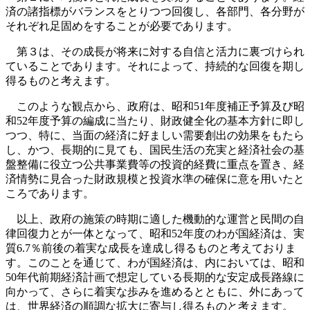
済の諸指標がバランスをとりつつ回復し、各部門、各分野が
それぞれ足固めをすることが必要であります。
第３は、その成長が将来に対する自信と活力に裏づけられ
ていることであります。それによって、持続的な回復を期し
得るものと考えます。
このような観点から、政府は、昭和51年度補正予算及び昭
和52年度予算の編成に当たり、財政健全化の基本方針に即し
つつ、特に、当面の経済に好ましい需要創出の効果をもたら
し、かつ、長期的に見ても、国民生活の充実と経済社会の基
盤整備に役立つ公共事業費等の投資的経費に重点を置き、経
済情勢に見合った財政規模と投資水準の確保に意を用いたと
ころであります。
以上、政府の施策の時期に適した機動的な運営と民間の自
律回復力とが一体となって、昭和52年度のわが国経済は、実
質6.7％前後の着実な成長を達成し得るものと考えておりま
す。このことを通じて、わが国経済は、内においては、昭和
50年代前期経済計画で想定している長期的な安定成長路線に
向かって、さらに着実な歩みを進めるとともに、外にあって
は、世界経済の順調な拡大に寄与し得るものと考えます。