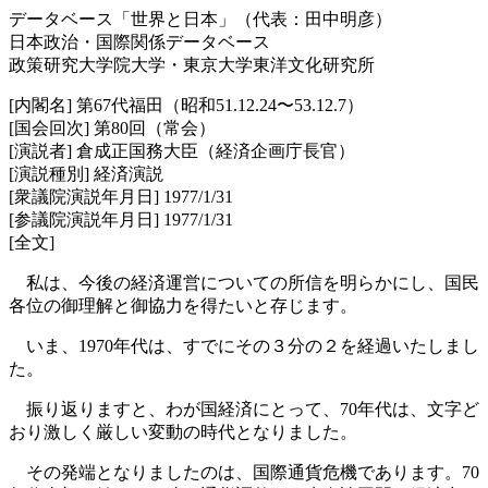
データベース「世界と日本」（代表：田中明彦）
日本政治・国際関係データベース
政策研究大学院大学・東京大学東洋文化研究所
[内閣名] 第67代福田（昭和51.12.24〜53.12.7）
[国会回次] 第80回（常会）
[演説者] 倉成正国務大臣（経済企画庁長官）
[演説種別] 経済演説
[衆議院演説年月日] 1977/1/31
[参議院演説年月日] 1977/1/31
[全文]
私は、今後の経済運営についての所信を明らかにし、国民
各位の御理解と御協力を得たいと存じます。
いま、1970年代は、すでにその３分の２を経過いたしまし
た。
振り返りますと、わが国経済にとって、70年代は、文字ど
おり激しく厳しい変動の時代となりました。
その発端となりましたのは、国際通貨危機であります。70