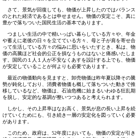
さて、景気が回復しても、物価が上昇したのではバランス
のとれた経済であるとは申せません。物価の安定こそ、真に
豊かで落ちついた国民生活の基本であります。
つましい生活の中で精いっぱい暮らしている方々や、年金
や蓄えに老後の日々を立てている方々、母と子が肩を寄せ合
って生活している方々の悩みに思いをいたすとき、私は、物
価の高騰ほど社会的公正を損なうものはないと痛感いたしま
す。国民の１人１人が不安なくあすを設計する上でも、物価
が安定していることが何よりも必要であります。
最近の物価動向を見ますと、卸売物価は昨年夏以降その騰
勢が鈍化しており、消費者物価も概して落ちついた動きで推
移しているなど、物価は、石油危機に始まるいわゆる狂乱期
を脱し、安定的な基調が整いつつあると考えられます。
しかし、その上昇率はなお高く、景気が息の長い上昇を続
けていくためにも、引き続き一層の安定化を図っていく必要
があります。
このため、政府は、52年度においても、物価の安定が引き