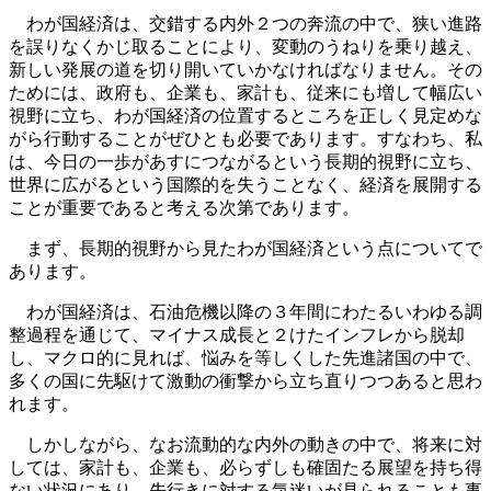
わが国経済は、交錯する内外２つの奔流の中で、狭い進路
を誤りなくかじ取ることにより、変動のうねりを乗り越え、
新しい発展の道を切り開いていかなければなりません。その
ためには、政府も、企業も、家計も、従来にも増して幅広い
視野に立ち、わが国経済の位置するところを正しく見定めな
がら行動することがぜひとも必要であります。すなわち、私
は、今日の一歩があすにつながるという長期的視野に立ち、
世界に広がるという国際的を失うことなく、経済を展開する
ことが重要であると考える次第であります。
まず、長期的視野から見たわが国経済という点についてで
あります。
わが国経済は、石油危機以降の３年間にわたるいわゆる調
整過程を通じて、マイナス成長と２けたインフレから脱却
し、マクロ的に見れば、悩みを等しくした先進諸国の中で、
多くの国に先駆けて激動の衝撃から立ち直りつつあると思わ
れます。
しかしながら、なお流動的な内外の動きの中で、将来に対
しては、家計も、企業も、必らずしも確固たる展望を持ち得
ない状況にあり、先行きに対する気迷いが見られることも事