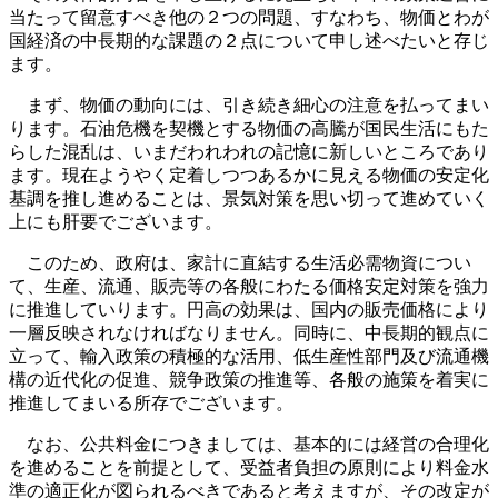
当たって留意すべき他の２つの問題、すなわち、物価とわが
国経済の中長期的な課題の２点について申し述べたいと存じ
ます。
まず、物価の動向には、引き続き細心の注意を払ってまい
ります。石油危機を契機とする物価の高騰が国民生活にもた
らした混乱は、いまだわれわれの記憶に新しいところであり
ます。現在ようやく定着しつつあるかに見える物価の安定化
基調を推し進めることは、景気対策を思い切って進めていく
上にも肝要でございます。
このため、政府は、家計に直結する生活必需物資につい
て、生産、流通、販売等の各般にわたる価格安定対策を強力
に推進していります。円高の効果は、国内の販売価格により
一層反映されなければなりません。同時に、中長期的観点に
立って、輸入政策の積極的な活用、低生産性部門及び流通機
構の近代化の促進、競争政策の推進等、各般の施策を着実に
推進してまいる所存でございます。
なお、公共料金につきましては、基本的には経営の合理化
を進めることを前提として、受益者負担の原則により料金水
準の適正化が図られるべきであると考えますが、その改定が