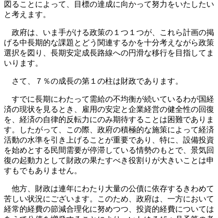
図ることによって、目標の達成に向かって努力をいたしたい
と考えます。
政府は、いま手がける政策の１つ１つが、これら計画の掲
げる中長期的な課題とどう関連するかを十分考えながら政策
選択を図り、長期安定成長路線への円滑な移行を目指してま
いります。
さて、７％の成長の第１の柱は財政であります。
すでに長期にわたって需給の不均衡が続いているわが国経
済の現状を見るとき、雇用の安定と企業経営の健全性の回復
を、経済の自律的反転力にのみ期待することは困難でありま
す。したがって、この際、政府の積極的な施策によって経済
活動の水準を引き上げることが重要であり、特に、設備投資
を始めとする民間需要が停滞している情勢のもとで、景気回
復の起動力として財政の果たすべき役割りが大きいことは申
すもでもありません。
他方、財政は連年にわたり大量の公債に依存するきわめて
苦しい状況にございます。このため、政府は、一方において
経常的経費の節減合理化に努めつつ、投資的経費については