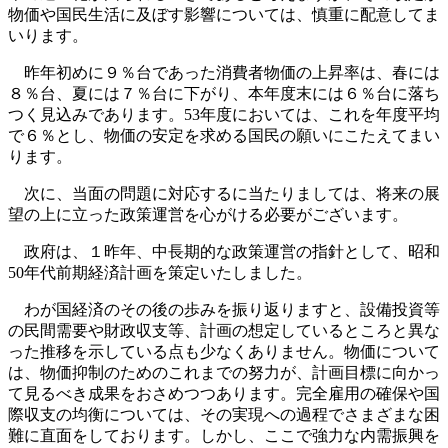
物価や国民生活に及ぼす影響については、慎重に配意してま
いります。
昨年初めに９％台であった消費者物価の上昇率は、春には
８％台、夏には７％台に下がり、本年度末には６％台に落ち
つく見込みであります。53年度においては、これを年度平均
で６％とし、物価の安定を求める国民の願いにこたえてまい
ります。
次に、当面の問題に対応するに当たりましては、将来の展
望の上に立った政策運営を心がける必要がございます。
政府は、１昨年、中長期的な政策運営の指針として、昭和
50年代前期経済計画を策定いたしました。
わが国経済のその後の歩みを振り返りますと、設備投資等
の民間需要や財政収支等、計画の想定しているところと異な
った推移を示している点も少なくありません。物価について
は、物価抑制のためのこれまでの努力が、計画目標に向かっ
て見るべき成果をおさめつつあります。完全雇用の確保や国
際収支の均衡については、その実現への過程でさまざまな困
難に直面をしております。しかし、ここで強力な内需振興を