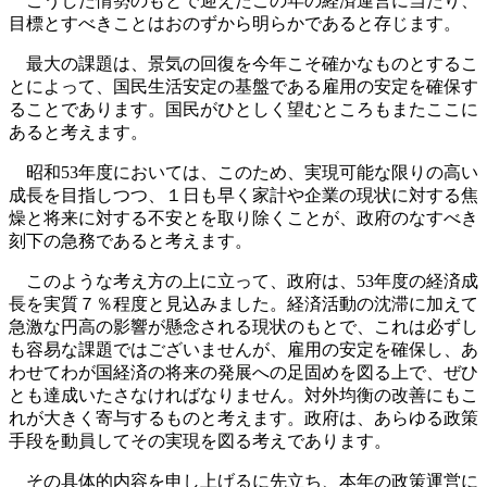
こうした情勢のもとで迎えたこの年の経済運営に当たり、
目標とすべきことはおのずから明らかであると存じます。
最大の課題は、景気の回復を今年こそ確かなものとするこ
とによって、国民生活安定の基盤である雇用の安定を確保す
ることであります。国民がひとしく望むところもまたここに
あると考えます。
昭和53年度においては、このため、実現可能な限りの高い
成長を目指しつつ、１日も早く家計や企業の現状に対する焦
燥と将来に対する不安とを取り除くことが、政府のなすべき
刻下の急務であると考えます。
このような考え方の上に立って、政府は、53年度の経済成
長を実質７％程度と見込みました。経済活動の沈滞に加えて
急激な円高の影響が懸念される現状のもとで、これは必ずし
も容易な課題ではございませんが、雇用の安定を確保し、あ
わせてわが国経済の将来の発展への足固めを図る上で、ぜひ
とも達成いたさなければなりません。対外均衡の改善にもこ
れが大きく寄与するものと考えます。政府は、あらゆる政策
手段を動員してその実現を図る考えであります。
その具体的内容を申し上げるに先立ち、本年の政策運営に