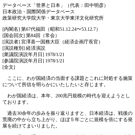
データベース「世界と日本」（代表：田中明彦）
日本政治・国際関係データベース
政策研究大学院大学・東京大学東洋文化研究所
[内閣名] 第67代福田（昭和51.12.24〜53.12.7）
[国会回次] 第84回（常会）
[演説者] 宮澤喜一国務大臣（経済企画庁長官）
[演説種別] 経済演説
[衆議院演説年月日] 1978/1/21
[参議院演説年月日] 1978/1/21
[全文]
ここに、わが国経済の当面する課題とこれに対処する施策
について所信を明らかにいたしたいと存じます。
わが国経済は、本年、200兆円規模の時代を迎えようとし
ております。
過去30余年の歩みを振り返りますと、日本経済は、戦後の
荒廃の中から立ち上がり、ほぼ５年ごとに規模を倍にする発
展を続けてまいりました。