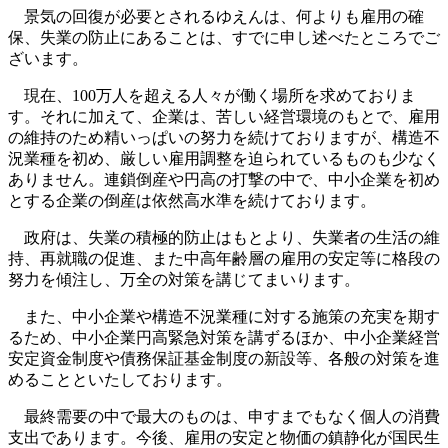
景気の回復が必要とされるゆえんは、何よりも雇用の確
保、失業の防止にあることは、すでに申し述べたところでご
ざいます。
現在、100万人を超える人々が働く場所を求めておりま
す。それに加えて、企業は、苦しい経営環境のもとで、雇用
の維持のため精いっぱいの努力を続けておりますが、構造不
況業種を初め、厳しい雇用調整を迫られているものも少なく
ありません。連鎖倒産や円高の打撃の中で、中小企業を初め
とする企業の倒産は依然高水準を続けております。
政府は、失業の積極的防止はもとより、失業者の生活の維
持、再就職の促進、また中高年齢層の雇用の安定等に格段の
努力を傾注し、万全の対策を講じてまいります。
また、中小企業や構造不況業種に対する施策の充実を期す
るため、中小企業円高緊急対策を講ずるほか、中小企業経営
安定資金制度や債務保証基金制度の新設等、各般の対策を進
めることといたしております。
最終需要の中で最大のものは、申すまでもなく個人の消費
支出であります。今後、雇用の安定と物価の鎮静化が国民生