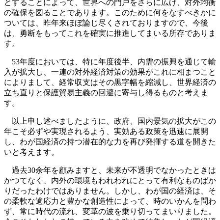
とすることによって、世界への門戸をさらに広げ、対外均衡
の確保を図ることであります。このために何をなすべきかに
ついては、昨年来ほぼ論じ尽くされておりますので、今後
は、勇断をもってこれを確実に推進してまいる所存でありま
す。
53年度においては、特に年度後半、内需の振興を通じて輸
入が拡大し、一連の対外経済対策の効果がこれに相まつこと
によりまして、経常収支はその黒字幅を縮減し、世界経済の
立ち直りと保護貿易主義の回避に寄与し得るものと考えま
す。
以上申し述べましたように、政府、国内景気の拡大がこの
年こそ必ずや実現されるよう、実効ある政策を迅速に展開
し、わが国経済の持つ潜在的な力を再び発揮する道を開きた
いと考えます。
過去30余年を顧みますと、未来が不透明でなかったときは
かつてなく、内外の環境もわれわれにとって有利なものばか
りだったわけではありません。しかし、わが国の経済は、そ
の柔軟な適応力と豊かな創造性によって、時のいかんを問わ
ず、常に時代の流れ、変革の波を乗り切ってまいりました。