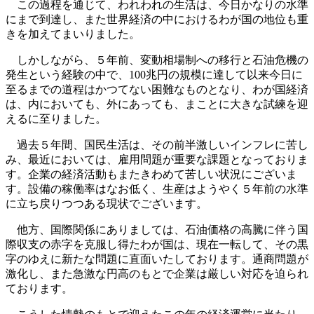
この過程を通じて、われわれの生活は、今日かなりの水準
にまで到達し、また世界経済の中におけるわが国の地位も重
きを加えてまいりました。
しかしながら、５年前、変動相場制への移行と石油危機の
発生という経験の中で、100兆円の規模に達して以来今日に
至るまでの道程はかつてない困難なものとなり、わが国経済
は、内においても、外にあっても、まことに大きな試練を迎
えるに至りました。
過去５年間、国民生活は、その前半激しいインフレに苦し
み、最近においては、雇用問題が重要な課題となっておりま
す。企業の経済活動もまたきわめて苦しい状況にございま
す。設備の稼働率はなお低く、生産はようやく５年前の水準
に立ち戻りつつある現状でございます。
他方、国際関係にありましては、石油価格の高騰に伴う国
際収支の赤字を克服し得たわが国は、現在一転して、その黒
字のゆえに新たな問題に直面いたしております。通商問題が
激化し、また急激な円高のもとで企業は厳しい対応を迫られ
ております。