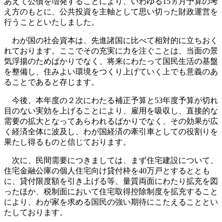
あえて公債を増発することにより、いわゆる15ヵ月予算の考
え方のもとに、公共投資を主軸として思い切った財政運営を
行うことといたしました。
わが国の社会資本は、先進諸国に比べて相対的に立ちおく
れております。ここでその充実に力を注ぐことは、当面の景
気浮揚のためばかりでなく、将来にわたって国民生活の基盤
を整備し、住みよい環境をつくり上げていく上でも意義のあ
ることであると存じます。
今後、本年度の２次にわたる補正予算と53年度予算が切れ
目のない実効を上げることにより、雇用を吸収し、直接的な
需要の拡大となってあらわれるばかりでなく、その効果が広
く経済全体に波及し、わが国経済の牽引車としての役割りを
果たし得るものと信じております。
次に、民間需要につきましては、まず住宅建設について、
住宅金融公庫の個人住宅向け貸付枠を40万戸とするととも
に、貸付限度額を引き上げる等、量質両面にわたり拡充を図
ったほか、税制面において住宅取得控除制度を拡充すること
により、わが家を求める国民の強い期待にこたえることとい
たしております。