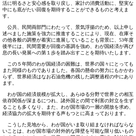
活に明るさと安心感を取り戻し、家計の消費活動に、堅実な
中にも底がたい回復を期待することができるものと考えま
す。
公共、民間両部門にわたって、景気浮揚のため、以上申し
述べました施策を強力に推進することにより、現在、在庫そ
の他各般の調整が着実に進展していることも背景に、53年度
後半には、民間需要が回復の基調を強め、わが国経済が再び
息の長い発展への第１歩を踏み出すことを期待いたします。
この５年間のわが国経済の困難は、世界の国々にとっても
また同様のものでありました。各国の懸命の努力にもかかわ
らず、世界経済はなお石油危機の残した調整過程の中にあり
ます。
わが国の経済規模が拡大し、あらゆる分野で世界との相互
依存関係が深まるにつれ、諸外国との間で利害の対立を生ず
ることも多くなり、また、わが国市場の一層の開放を求め、
経済協力の拡大を期待する声もつとに高まっております。
こうした見地から、わが国がいま取り組まなければならな
いことは、わが国市場の対外的な障壁を可能な限り低いもの