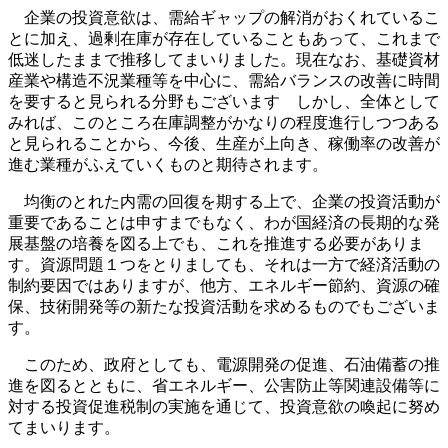
企業の投資意欲は、需給ギャップの解消がおくれているこ
とに加え、過剰在庫が存在していることもあって、これまで
低迷したままで推移してまいりました。現在なお、基礎資材
産業や構造不況業種等を中心に、需給バランスの改善に時間
を要すると見られる分野もございます しかし、全体として
みれば、このところ在庫調整がかなりの程度進行しつつある
と見られることから、今後、生産が上向き、稼働率の改善が
進む業種がふえていくものと期待されます。
均衡のとれた内需の回復を期する上で、企業の投資活動が
重要であることは申すまでもなく、わが国経済の長期的な発
展基盤の培養を図る上でも、これを推進する必要がありま
す。資源問題１つをとりましても、それは一方で経済活動の
制約要因ではありますが、他方、エネルギー節約、資源の確
保、技術開発等の新たな投資活動を求めるものでもございま
す。
このため、政府としても、電源開発の促進、石油備蓄の推
進を図るとともに、省エネルギー、公害防止等関連設備等に
対する投資促進税制の実施を通じて、投資意欲の喚起に努め
てまいります。