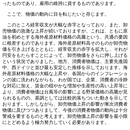
ったものであり、雇用の維持に資するものであります。
ここで、物価の動向に目を転じたいと存じます。
このところ経常収支が大幅な赤字となっており、また、卸
売物価の急激な上昇が続いておりますが、これは、ともに原
油を初めとする海外産原材料価格の高騰という、共通の要因
に根差すものであります。海外産原材料高そのものが卸売物
価を引き上げるとともに、経常収支の赤字を拡大し、それが
円安をもたらすことによって、卸売物価をさらに押し上げる
という状況でありました。他方、消費者物価は、主要先進国
中、西ドイツと並び最も安定した推移を示しております。海
外産原材料価格の大幅な上昇や、各国からのインフレーショ
ンの波に洗われながらも、わが国では、企業、消費者の冷静
な対応に加え、賃金の穏やかな増加や生産性の高い上昇等に
より、消費者物価は台風等の影響による野菜価格の高騰が見
られるものの、基調としては比較的落ちついた動きを示して
おります。しかしながら、卸売物価上昇の影響が漸次消費者
物価に及びつつありまして、今後の消費者物価の動向は十分
警戒を要するものと考えます。卸売物価上昇の影響を最小限
にとどめるよう極力努力していく必要があります。