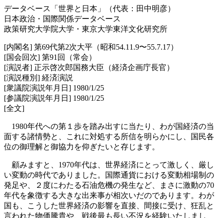
データベース「世界と日本」（代表：田中明彦）
日本政治・国際関係データベース
政策研究大学院大学・東京大学東洋文化研究所
[内閣名] 第69代第2次大平（昭和54.11.9〜55.7.17）
[国会回次] 第91回（常会）
[演説者] 正示啓次郎国務大臣（経済企画庁長官）
[演説種別] 経済演説
[衆議院演説年月日] 1980/1/25
[参議院演説年月日] 1980/1/25
[全文]
1980年代への第１歩を踏み出すに当たり、わが国経済の当
面する諸情勢と、これに対処する所信を明らかにし、国民各
位の御理解と御協力を仰ぎたいと存じます。
顧みますと、1970年代は、世界経済にとって激しく、厳し
い変動の時代でありました。国際通貨における変動相場制の
発足や、２度にわたる石油危機の発生など、まさに激動の70
年代を象徴する大きな出来事が相次いだのであります。わが
国も、こうした世界経済の影響を直接、間接に受け、狂乱と
言われた物価騰貴や、戦後最も長い不況を経験いたしまし