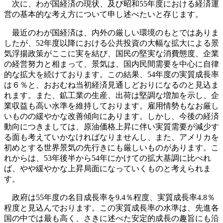
次に、わが国経済の現状、及び昭和55年度における経済運
営の基本的な考え方について申し述べたいと存じます。
最近のわが国経済は、内外の厳しい環境のもとではありま
したが、52年度以降における公共投資の大幅な拡大による景
気浮揚政策がここに実を結び、国民の堅実な消費態度、企業
の経営努力と相まって、景気は、国内民間需要を中心に自律
的な拡大を続けております。この結果、54年度の実質成長率
は６％と、おおむね当初経済見通しどおりになるのと見込ま
れます。また、鉱工業の生産、出荷は堅調な増加を示し、企
業収益も高い水準を維持しております。雇用情勢もなお厳し
いものの緩やかな改善傾向にあります。しかし、今後の経済
動向につきましては、原油価格上昇に伴い実質需要が減少す
る面も考えていかなければなりませんし、また、アメリカを
初めとする世界景気の先行きにも厳しいものがあります。こ
れからは、53年後半から54年にかけての拡大基調に比べれ
ば、やや緩やかな上昇局面になっていくものと考えられま
す。
政府は55年度の名目成長率を9.4％程度、実質成長率4.8％
程度と見込んでおります。この実質成長率の水準は、先進各
国の中では最も高く、さきに述べた安定的成長の趣旨にも沿