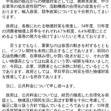
中長期の観点からの物価対策としては、農林水産業、中小
企業等の低生産性部門や、流動機構の合理化の促進を行って
おります。輸入政策、競争政策についても十分努力してまい
ります。
政府は、各般にわたる物価対策を推進し、54年度、55年度
の消費者物価上昇率をそれぞれ4.7％程度、6.4％程度にとど
めるよう最善の努力を傾けてまいりたいと考えております。
言うまでもなく、重要なのは仮需の動きを封ずるととも
に、インフレ期待を未然に防止することであります。前回の
石油危機の際、在庫積み増しや買い急ぎが起こり、それが激
しい物価高となってはね返るという苦い経験を味わいました
が、今回は、企業、消費者ともに冷静に対処しているところ
であります。政府としては、早目早目に時宜を得た物価対策
を推進してまいる所存であります。
次に、公共料金について申し述べます。
政府は、公共料金については、経営の徹底した合理化を前
提とし、物価及び国民生活に及ぼす影響を十分に考慮して、
厳正に取り扱う方針で臨んでいるところであります。55年度
の予算関連公共料金の改定に当たっては、真にやむを得ない