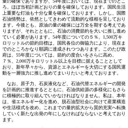
量の確保でありますが、54年度においては、現在までのとこ
ろ、ほぼ当初計画どおりの量を確保しております。国民生活
上重要な灯油も十分な量を確保しております。しかし、国際
石油情勢は、依然としてきわめて流動的な様相を呈しており
ます。今後とも、原油の量の確保には万全を期する考えであ
りますが、それとともに、石油の消費節約を大いに推し進め
ていく必要があります。54年度についての５％、1,500万キ
ロリットルの節約目標は、国民各位の御協力により、現在ま
でのところかなり順調に達成されつつあります。このたび政
府は、55年度については、節約の度合いをさらに高め、
７％、2,000万キロリットル以上を目標に据えることとして
おり、新年早々から、資源とエネルギーを大切にする国民運
動を一層強力に推し進めてまいりたいと考えております。
なお、原子力、石炭液化など、石油代替エネルギーの開発
を計画的に推進するとともに、石油供給源の多様化にもさら
に積極的に取り組んでいかなければなりません。私は、本年
は、省エネルギー化を進め、脱石油型社会に向けて産業構造
や生活様式を改め、これまでの量的拡大から質的充実へ転換
していく新たな出発の年にしなければならないと考えており
ます。