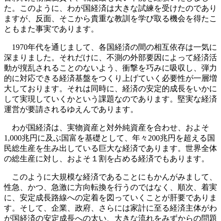
た。このように、わが国経済は大きな試練を受けたのであり
ますが、反面、そこから貴重な教訓を学び取る機会を得たこ
ともまた事実であります。
1970年代を通じまして、各国経済の間の相互依存は一気に
深まりました。それだけに、不測の外部要因によって経済活
動が撹乱されることのないよう、衝撃を巧みに吸収し、弾力
的に対応できる経済基盤をつくり上げていく必要性が一層増
大しております。それは同時に、経済の安定的成長をいかに
して実現していくかという課題なのであります。堅実な経済
運営が要請されるゆえんであります。
わが国経済は、実物資産と対外純資産を合わせ、およそ
1,000兆円に及ぶ国富を基礎として、年々200兆円を超える国
民総生産を生み出している巨大な経済であります。世界全体
の総生産に対し、およそ１割を占める経済でもあります。
このように大規模な経済であることにもかんがみまして、
性急、かつ、急激に方向転換を行うのではなく、順次、着実
に、安定成長路線への定着を図っていくことが肝要でありま
す。そして、企業、政府、さらには家計に至る経済主体がわ
が国経済の安定成長への太い、大きな流れをみずからの問題