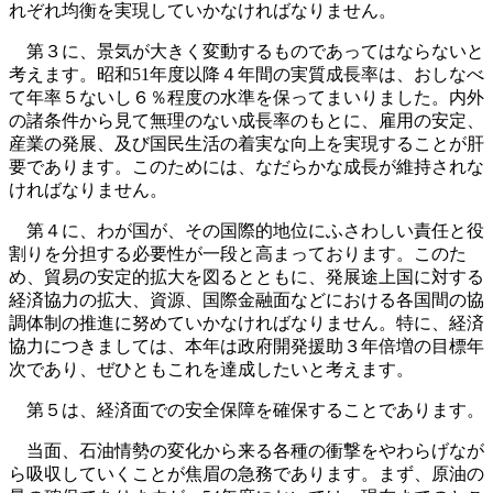
れぞれ均衡を実現していかなければなりません。
第３に、景気が大きく変動するものであってはならないと
考えます。昭和51年度以降４年間の実質成長率は、おしなべ
て年率５ないし６％程度の水準を保ってまいりました。内外
の諸条件から見て無理のない成長率のもとに、雇用の安定、
産業の発展、及び国民生活の着実な向上を実現することが肝
要であります。このためには、なだらかな成長が維持されな
ければなりません。
第４に、わが国が、その国際的地位にふさわしい責任と役
割りを分担する必要性が一段と高まっております。このた
め、貿易の安定的拡大を図るとともに、発展途上国に対する
経済協力の拡大、資源、国際金融面などにおける各国間の協
調体制の推進に努めていかなければなりません。特に、経済
協力につきましては、本年は政府開発援助３年倍増の目標年
次であり、ぜひともこれを達成したいと考えます。
第５は、経済面での安全保障を確保することであります。
当面、石油情勢の変化から来る各種の衝撃をやわらげなが
ら吸収していくことが焦眉の急務であります。まず、原油の