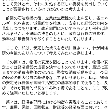
として受けとめ、それに対処する正しい姿勢を見出していく
ことが要請されているのではないかと考えます。
前回の石油危機の後、企業は生産性の向上を図り、省エネ
ルギー化を進め、減量経営を推進し、安定した経営の方向を
見出しつつあります。政府部門においてももとより例外は許
されません。不退転の決意のもとに、政府は行政の簡素化、
効率化に最善努力を尽くすことといたしております。
ここで、私は、安定した成長を念頭に置きつつ、わが国経
済の今後のあり方について考えてみたいと存じます。
その第１は、物価の安定を図ることであります。物価の安
定こそは経済運営の成否を決するものであります。最近に至
るまでの消費者物価の安定は、堅実な消費活動を支え、今日
の経済の拡大傾向の基礎をなしてまいりました。私は、物価
の安定それ自体が国民生活安定の基本的条件であること、及
び、それが持続的成長を生み出す源であることを、ここで改
めて強調いたしたいと存じます。
第２は、経済各部門における均衡を実現することでありま
す。雇用、需給、国際収支、財政等の経済各面において、そ