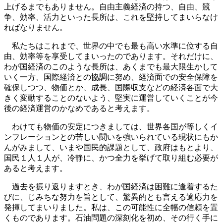
上げるまでもありません。自由主義経済の持つ、自由、競
争、効率、活力といった長所は、これを堅持してまいらなけ
ればなりません。
私たちはこれまで、世界の中でも最も高い水準に位する自
由、効率等を享受してまいったのであります。それだけに、
わが国経済のこのような長所は、あくまでも最大限生かして
いく一方、国際経済との協調に努め、経済面での安全保障を
確保しつつ、物価とか、成長、国際収支などの経済各面で大
きく変動することのないよう、堅実に運営していくことが今
後の経済運営のかなめであると考えます。
わけても物価の安定につきましては、世界各国が等しくイ
ンフレーションとの苦しい闘いを強いられている現状にもか
んがみまして、いまや国民的課題として、政府はもとより、
国民１人１人が、冷静に、かつ全力を挙げて取り組む必要が
あると考えます。
過去を振り返りますとき、わが国経済は困難に逢着するた
びに、じみちな努力を旨として、驚異的とも言える適応力を
発揮してまいりました。私は、この可能性に全幅の信頼を置
くものであります。石油問題の深刻化を初め、その行く手に