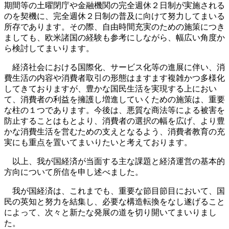
期間等の土曜閉庁や金融機関の完全週休２日制が実施される
のを契機に、完全週休２日制の普及に向けて努力してまいる
所存であります。その際、自由時間充実のための施策につき
ましても、欧米諸国の経験も参考にしながら、幅広い角度か
ら検討してまいります。
経済社会における国際化、サービス化等の進展に伴い、消
費生活の内容や消費者取引の形態はますます複雑かつ多様化
してきておりますが、豊かな国民生活を実現する上におい
て、消費者の利益を擁護し増進していくための施策は、重要
な柱の１つであります。今後は、悪質な商法等による被害を
防止することはもとより、消費者の選択の幅を広げ、より豊
かな消費生活を営むための支えとなるよう、消費者教育の充
実にも重点を置いてまいりたいと考えております。
以上、我が国経済が当面する主な課題と経済運営の基本的
方向について所信を申し述べました。
我が国経済は、これまでも、重要な節目節目において、国
民の英知と努力を結集し、必要な構造転換をなし遂げること
によって、次々と新たな発展の道を切り開いてまいりまし
た。