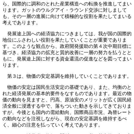
ら、国際的に調和のとれた産業構造への転換を推進してまい
ります。ガットのウルグアイ・ラウンド交渉に対しまして
も、その一層の進展に向けて積極的な役割を果たしてまいる
考えであります。
発展途上国への経済協力につきましては、我が国の国際的
地位にふさわしい役割を果たしていくことが重要でありま
す。このような観点から、政府開発援助の第４次中期目標に
基づき、経済協力の拡充と質的改善に一層の努力を払うとと
もに、発展途上国に対する資金還流の促進などを図ってまい
ります。
第３は、物価の安定基調を維持していくことであります。
物価の安定は国民生活安定の基礎であり、また、均衡のと
れた経済発展の基本的要件をなすものであります。最近の物
価の動向を見ますと、円高、原油安のメリットが広く国民経
済全般に浸透する中で、落ちついた動きを示してきておりま
すが、今後とも国内の需給動向、国際商品市況、為替レート
の動向などを注視しながら、現在の安定基調を維持するべ
く、細心の注意を払っていく考えであります。