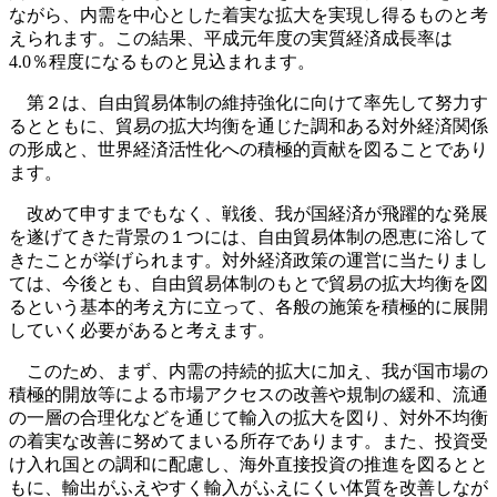
ながら、内需を中心とした着実な拡大を実現し得るものと考
えられます。この結果、平成元年度の実質経済成長率は
4.0％程度になるものと見込まれます。
第２は、自由貿易体制の維持強化に向けて率先して努力す
るとともに、貿易の拡大均衡を通じた調和ある対外経済関係
の形成と、世界経済活性化への積極的貢献を図ることであり
ます。
改めて申すまでもなく、戦後、我が国経済が飛躍的な発展
を遂げてきた背景の１つには、自由貿易体制の恩恵に浴して
きたことが挙げられます。対外経済政策の運営に当たりまし
ては、今後とも、自由貿易体制のもとで貿易の拡大均衡を図
るという基本的考え方に立って、各般の施策を積極的に展開
していく必要があると考えます。
このため、まず、内需の持続的拡大に加え、我が国市場の
積極的開放等による市場アクセスの改善や規制の緩和、流通
の一層の合理化などを通じて輸入の拡大を図り、対外不均衡
の着実な改善に努めてまいる所存であります。また、投資受
け入れ国との調和に配慮し、海外直接投資の推進を図るとと
もに、輸出がふえやすく輸入がふえにくい体質を改善しなが