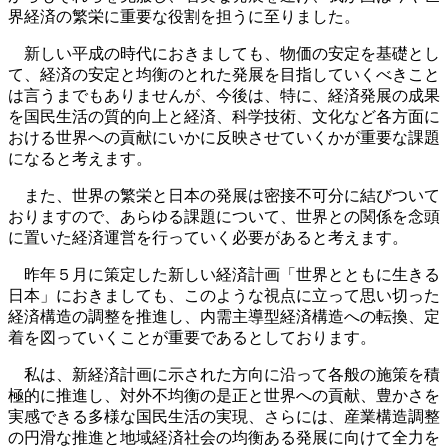
界経済の繁栄に重要な役割を担うに至りました。
新しい平成の時代におきましても、物価の安定を基礎とし
て、経済の安定と均衡のとれた発展を目指していくべきこと
は言うまでもありませんが、今後は、特に、経済発展の成果
を国民生活の質的向上と経済、科学技術、文化など各方面に
おける世界への貢献にいかに反映させていくかが重要な課題
になると考えます。
また、世界の繁栄と日本の発展は密接不可分に結びついて
おりますので、あらゆる課題について、世界との関係を念頭
に置いた経済運営を行っていく必要があると考えます。
昨年５月に策定した新しい経済計画「世界とともに生きる
日本」におきましても、このような視点に立って思い切った
経済構造の調整を推進し、内需主導型経済構造への転換、定
着を図っていくことが重要であるとしております。
私は、新経済計画に示された方向に沿って各般の施策を積
極的に推進し、対外不均衡の是正と世界への貢献、豊かさを
実感できる多様な国民生活の実現、さらには、産業構造調整
の円滑な推進と地域経済社会の均衡ある発展に向けて全力を