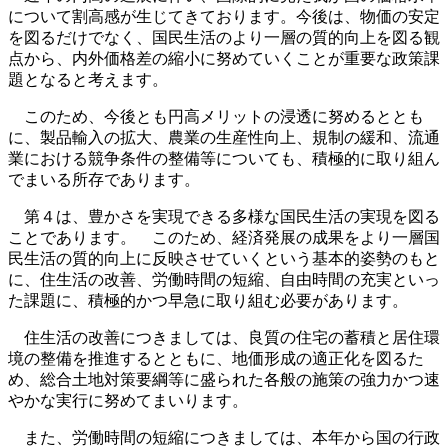
について割高感が生じてきております。今後は、物価の安定
を図るだけでなく、国民生活のより一層の質的向上を図る観
点から、内外価格差の縮小に努めていくことが重要な政策課
題となると考えます。
このため、今後とも円高メリットの浸透に努めるととも
に、製品輸入の拡大、農業の生産性向上、規制の緩和、流通
業における競争条件の整備等についても、積極的に取り組ん
でまいる所存であります。
第４は、豊かさを実現できる多様な国民生活の実現を図る
ことであります。 このため、経済発展の成果をより一層国
民生活の質的向上に反映させていくという基本的姿勢のもと
に、住生活の改善、労働時間の短縮、自由時間の充実といっ
た課題に、積極的かつ早急に取り組む必要があります。
住生活の改善につきましては、良質の住宅の蓄積と居住環
境の整備を推進するとともに、地価形成の適正化を図るた
め、総合土地対策要綱等に盛られた各般の施策の強力かつ速
やかな実行に努めてまいります。
また、労働時間の短縮につきましては、本年から国の行政