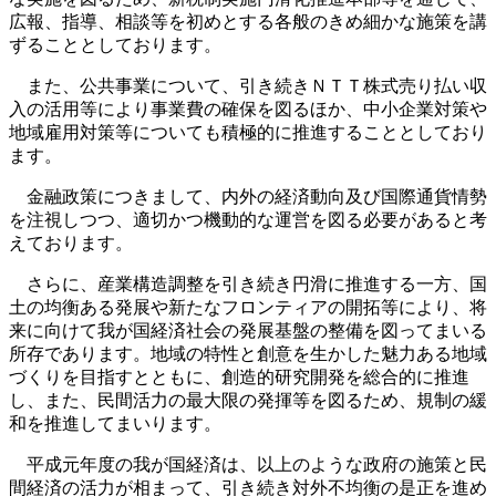
広報、指導、相談等を初めとする各般のきめ細かな施策を講
ずることとしております。
また、公共事業について、引き続きＮＴＴ株式売り払い収
入の活用等により事業費の確保を図るほか、中小企業対策や
地域雇用対策等についても積極的に推進することとしており
ます。
金融政策につきまして、内外の経済動向及び国際通貨情勢
を注視しつつ、適切かつ機動的な運営を図る必要があると考
えております。
さらに、産業構造調整を引き続き円滑に推進する一方、国
土の均衡ある発展や新たなフロンティアの開拓等により、将
来に向けて我が国経済社会の発展基盤の整備を図ってまいる
所存であります。地域の特性と創意を生かした魅力ある地域
づくりを目指すとともに、創造的研究開発を総合的に推進
し、また、民間活力の最大限の発揮等を図るため、規制の緩
和を推進してまいります。
平成元年度の我が国経済は、以上のような政府の施策と民
間経済の活力が相まって、引き続き対外不均衡の是正を進め