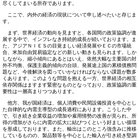
尽くしてまいる所存であります。
ここで、内外の経済の現状について申し述べたいと存じま
す。
まず、世界経済の動向を見ますと、各国間の政策協調が進
展する中で、インフレなき持続的成長が続いております。ま
た、アジアＮＩＥＳの目覚ましい経済発展やＥＣの市場統
合、米加自由貿易協定などの新しい動きも見られます。しか
しながら、縮小傾向にあるとはいえ、依然大幅な主要国の対
外不均衡、保護主義的傾向の台頭、発展途上国の累積債務問
題など、今後解決を図っていかなければならない課題が数多
くあります。このような問題を抱える一方、世界経済の相互
依存関係はますます緊密なものとなっており、政策協調の重
要性は一層高まりつつあります。
他方、我が国経済は、個人消費や民間設備投資を中心とし
た自律的な内需主導型の成長過程にあります。こうした中
で、引き続き企業収益の増加や雇用情勢の改善が見られ、所
得の増加がさらに内需の拡大に結びつくという好ましい循環
を形成しております。また、輸出はこのところ強含みに推移
しているものの、製品類等を中心とした輸入が引き続き堅調