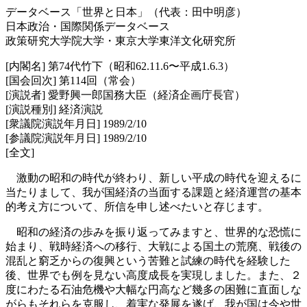
データベース「世界と日本」（代表：田中明彦）
日本政治・国際関係データベース
政策研究大学院大学・東京大学東洋文化研究所
[内閣名] 第74代竹下（昭和62.11.6〜平成1.6.3）
[国会回次] 第114回（常会）
[演説者] 愛野興一郎国務大臣（経済企画庁長官）
[演説種別] 経済演説
[衆議院演説年月日] 1989/2/10
[参議院演説年月日] 1989/2/10
[全文]
激動の昭和の時代が終わり、新しい平成の時代を迎えるに
当たりまして、我が国経済の当面する課題と経済運営の基本
的考え方について、所信を申し述べたいと存じます。
昭和の経済の歩みを振り返ってみますと、世界的な恐慌に
始まり、戦時経済への移行、大戦による国土の荒廃、戦後の
混乱と窮乏からの復興という苦難と試練の時代を経験した
後、世界でも例を見ない高度成長を実現しました。また、２
度にわたる石油危機や大幅な円高など幾多の困難に直面しな
がらもそれらを克服し、着実な発展を遂げ、我が国は今や世