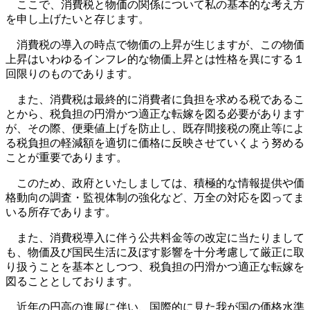
ここで、消費税と物価の関係について私の基本的な考え方
を申し上げたいと存じます。
消費税の導入の時点で物価の上昇が生じますが、この物価
上昇はいわゆるインフレ的な物価上昇とは性格を異にする１
回限りのものであります。
また、消費税は最終的に消費者に負担を求める税であるこ
とから、税負担の円滑かつ適正な転嫁を図る必要があります
が、その際、便乗値上げを防止し、既存間接税の廃止等によ
る税負担の軽減額を適切に価格に反映させていくよう努める
ことが重要であります。
このため、政府といたしましては、積極的な情報提供や価
格動向の調査・監視体制の強化など、万全の対応を図ってま
いる所存であります。
また、消費税導入に伴う公共料金等の改定に当たりまして
も、物価及び国民生活に及ぼす影響を十分考慮して厳正に取
り扱うことを基本としつつ、税負担の円滑かつ適正な転嫁を
図ることとしております。
近年の円高の進展に伴い、国際的に見た我が国の価格水準