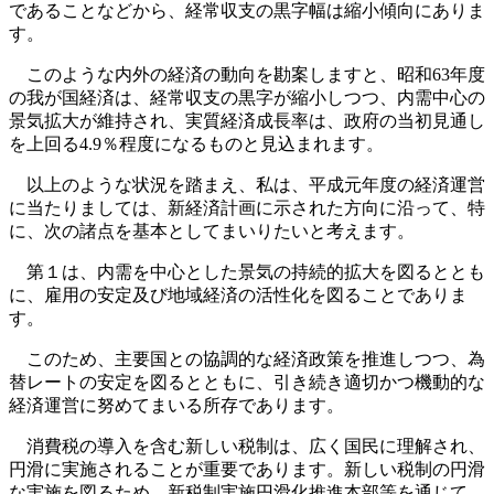
であることなどから、経常収支の黒字幅は縮小傾向にありま
す。
このような内外の経済の動向を勘案しますと、昭和63年度
の我が国経済は、経常収支の黒字が縮小しつつ、内需中心の
景気拡大が維持され、実質経済成長率は、政府の当初見通し
を上回る4.9％程度になるものと見込まれます。
以上のような状況を踏まえ、私は、平成元年度の経済運営
に当たりましては、新経済計画に示された方向に沿って、特
に、次の諸点を基本としてまいりたいと考えます。
第１は、内需を中心とした景気の持続的拡大を図るととも
に、雇用の安定及び地域経済の活性化を図ることでありま
す。
このため、主要国との協調的な経済政策を推進しつつ、為
替レートの安定を図るとともに、引き続き適切かつ機動的な
経済運営に努めてまいる所存であります。
消費税の導入を含む新しい税制は、広く国民に理解され、
円滑に実施されることが重要であります。新しい税制の円滑
な実施を図るため、新税制実施円滑化推進本部等を通じて、