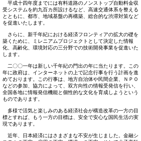
平成十四年度までには有料道路のノンストップ自動料金収
受システムを約九百カ所設けるなど、高速交通体系を整える
とともに、都市、地域基盤の再構築、総合的な渋滞対策など
を促進いたします。
さらに、新千年紀における経済フロンティアの拡大の礎を
築くために、ミレニアムプロジェクトとして決定した情報
化、高齢化、環境対応の三分野での技術開発事業を促進いた
します。
二〇〇一年は新しい千年紀の門出の年に当たります。この
年に政府は、インターネットの上で記念行事を行う計画を進
めております。この行事は、地方自治体や民間企業、ＮＰＯ
などの参加、協力によって、双方向性の情報受発信を行い、
全国各地に情報発信機能と個性的な文化を育成しようという
ものであります。
多様で活気と楽しみのある経済社会が構造改革の一方の目
標とすれば、もう一方の目標は、安全で安心な国民生活の実
現であります。
近年、日本経済にはさまざまな不安が生じました。金融シ