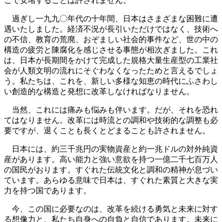
こで安堵することは許されません。
過ぎし一九九〇年代の十年間、日本はさまざまな困難に遭
遇いたしました。経済不況が長引いただけではなく、技術へ
の不信、教育の荒廃、おぞましい社会的事件など、世の中の
構造の疲労と陳腐化を感じさせる事態が相次ぎました。これ
は、日本が長期間をかけて完成した規格大量生産型の工業社
会が人類文明の流れにそぐわなくなったためと言えるでしょ
う。私たちは、これを、新しい多様な知恵の時代にふさわし
い創造的な構造と発想に改革しなければなりません。
当然、これには痛みも悩みも伴います。だが、それを恐れ
てはなりません。改革には時流との調和や技術的な調整も必
要ですが、退くことも長くとどまることも許されません。
日本には、約三千兆円の実物資産と約一兆ドルの対外純資
産があります。高い能力と強い意欲を持つ一億二千七百万人
の国民がおります。すぐれた伝統文化と調和の精神が息づい
ています。あらゆる意味で日本は、すぐれた素質と大きな実
力を持つ国であります。
今、この国に必要なのは、改革を続ける勇気と未来に対す
る想像力と、私たち自身への自負と自信であります。未来に