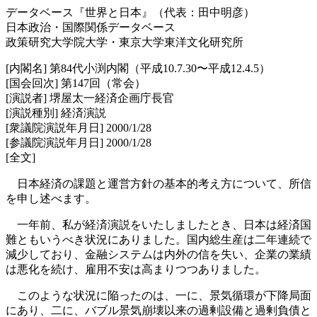
データベース『世界と日本』（代表：田中明彦）
日本政治・国際関係データベース
政策研究大学院大学・東京大学東洋文化研究所
[内閣名] 第84代小渕内閣（平成10.7.30〜平成12.4.5）
[国会回次] 第147回（常会）
[演説者] 堺屋太一経済企画庁長官
[演説種別] 経済演説
[衆議院演説年月日] 2000/1/28
[参議院演説年月日] 2000/1/28
[全文]
日本経済の課題と運営方針の基本的考え方について、所信
を申し述べます。
一年前、私が経済演説をいたしましたとき、日本は経済国
難ともいうべき状況にありました。国内総生産は二年連続で
減少しており、金融システムは内外の信を失い、企業の業績
は悪化を続け、雇用不安は高まりつつありました。
このような状況に陥ったのは、一に、景気循環が下降局面
にあり、二に、バブル景気崩壊以来の過剰設備と過剰負債と