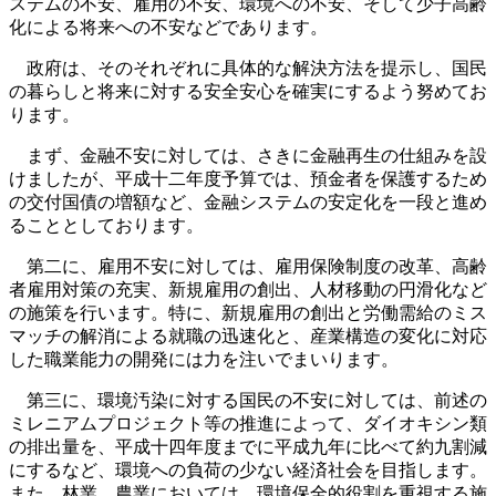
ステムの不安、雇用の不安、環境への不安、そして少子高齢
化による将来への不安などであります。
政府は、そのそれぞれに具体的な解決方法を提示し、国民
の暮らしと将来に対する安全安心を確実にするよう努めてお
ります。
まず、金融不安に対しては、さきに金融再生の仕組みを設
けましたが、平成十二年度予算では、預金者を保護するため
の交付国債の増額など、金融システムの安定化を一段と進め
ることとしております。
第二に、雇用不安に対しては、雇用保険制度の改革、高齢
者雇用対策の充実、新規雇用の創出、人材移動の円滑化など
の施策を行います。特に、新規雇用の創出と労働需給のミス
マッチの解消による就職の迅速化と、産業構造の変化に対応
した職業能力の開発には力を注いでまいります。
第三に、環境汚染に対する国民の不安に対しては、前述の
ミレニアムプロジェクト等の推進によって、ダイオキシン類
の排出量を、平成十四年度までに平成九年に比べて約九割減
にするなど、環境への負荷の少ない経済社会を目指します。
また、林業、農業においては、環境保全的役割を重視する施