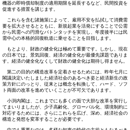
機器の即時償却制度の適用期限を延長するなど、民間投資を
促進する措置を講じます。
これらを含む諸施策によって、雇用不安を払拭して消費需
要を拡大させるとともに、新規起業を活発にすることで公需
から民需への円滑なバトンタッチを実現し、年度後半には民
需中心の本格的回復軌道に乗せることを目指します。
もとより、財政の健全化は極めて重要です。しかし、現在
の日本では、景気回復、経済の健全化が最優先課題でありま
す。経済の健全化なくして財政の健全化は期待し得ません。
第二の目的の構造改革を定着させるためには、昨年七月に
閣議決定いたしました経済社会のあるべき姿と経済新生の政
策方針にのっとり、従来とは概念を転換して、ハード、ソフ
ト両面の改革を進めていくことが不可欠であります。
小渕内閣は、これまでにも多くの面で大胆な改革を実行し
てまいりましたが、少子高齢化、グローバル化、環境制約に
対応するためには、さらにこれらを広げ、深め、経済社会の
構造と発想を変革することが必要です。
中でも重要なのは、多様な知恵の時代の主役ともなるべき