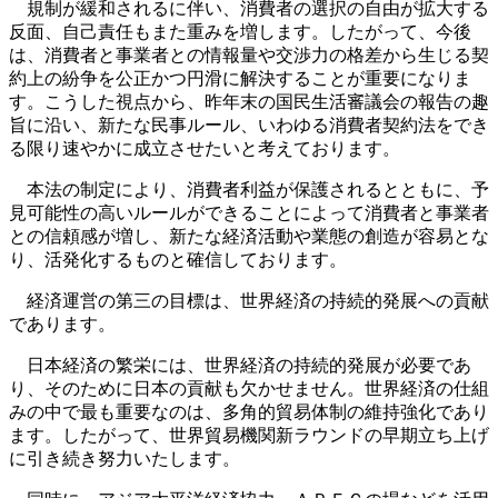
規制が緩和されるに伴い、消費者の選択の自由が拡大する
反面、自己責任もまた重みを増します。したがって、今後
は、消費者と事業者との情報量や交渉力の格差から生じる契
約上の紛争を公正かつ円滑に解決することが重要になりま
す。こうした視点から、昨年末の国民生活審議会の報告の趣
旨に沿い、新たな民事ルール、いわゆる消費者契約法をでき
る限り速やかに成立させたいと考えております。
本法の制定により、消費者利益が保護されるとともに、予
見可能性の高いルールができることによって消費者と事業者
との信頼感が増し、新たな経済活動や業態の創造が容易とな
り、活発化するものと確信しております。
経済運営の第三の目標は、世界経済の持続的発展への貢献
であります。
日本経済の繁栄には、世界経済の持続的発展が必要であ
り、そのために日本の貢献も欠かせません。世界経済の仕組
みの中で最も重要なのは、多角的貿易体制の維持強化であり
ます。したがって、世界貿易機関新ラウンドの早期立ち上げ
に引き続き努力いたします。