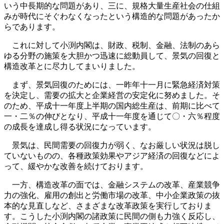
いう中長期的な問題があり、三に、規格大量生産社会の仕組
みが時代にそぐわなくなったという構造的な問題があったか
らであります。
これに対して小渕内閣は、財政、税制、金融、法制のあら
ゆる分野の施策を大胆かつ迅速に総動員して、景気の回復と
構造改革とに尽力してまいりました。
まず、景気回復のためには、一昨年十一月に緊急経済対策
を決定し、需要の拡大と企業経営の安定化に努めました。そ
のため、平成十一年度上半期の国内総生産は、前期に比べて
一・二％の伸びとなり、平成十一年度を通じて〇・六％程度
の成長を達成し得る状況になっています。
景気は、民間需要の回復力が弱く、なお厳しい状況は脱し
ていないものの、各種政策効果やアジア経済の回復などによ
って、緩やかな改善を続けております。
一方、構造改革の面では、金融システムの改革、産業競争
力の強化、雇用の創出と労働市場の改革、中小企業政策の抜
本的な見直しなど、さまざまな改革政策を実行しておりま
す。こうした小渕内閣の諸政策に民間の側も力強く反応し、