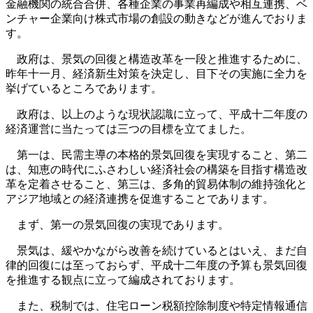
金融機関の統合合併、各種企業の事業再編成や相互連携、ベ
ンチャー企業向け株式市場の創設の動きなどが進んでおりま
す。
政府は、景気の回復と構造改革を一段と推進するために、
昨年十一月、経済新生対策を決定し、目下その実施に全力を
挙げているところであります。
政府は、以上のような現状認識に立って、平成十二年度の
経済運営に当たっては三つの目標を立てました。
第一は、民需主導の本格的景気回復を実現すること、第二
は、知恵の時代にふさわしい経済社会の構築を目指す構造改
革を定着させること、第三は、多角的貿易体制の維持強化と
アジア地域との経済連携を促進することであります。
まず、第一の景気回復の実現であります。
景気は、緩やかながら改善を続けているとはいえ、まだ自
律的回復には至っておらず、平成十二年度の予算も景気回復
を推進する観点に立って編成されております。
また、税制では、住宅ローン税額控除制度や特定情報通信