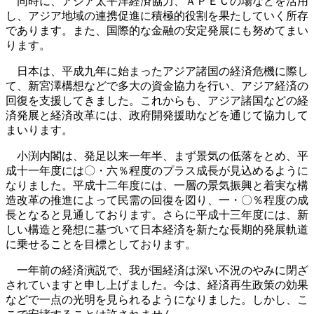
同時に、アジア太平洋経済協力、ＡＰＥＣの場などを活用
し、アジア地域の連携促進に積極的役割を果たしていく所存
であります。また、国際的な金融の安定発展にも努めてまい
ります。
日本は、平成九年に始まったアジア諸国の経済危機に際し
て、新宮澤構想などで多大の資金協力を行い、アジア経済の
回復を支援してきました。これからも、アジア諸国などの経
済発展と経済改革には、政府開発援助などを通じて協力して
まいります。
小渕内閣は、発足以来一年半、まず景気の低落をとめ、平
成十一年度には〇・六％程度のプラス成長が見込めるように
なりました。平成十二年度には、一層の景気振興と着実な構
造改革の推進によって民需の回復を図り、一・〇％程度の成
長となると見通しております。さらに平成十三年度には、新
しい構造と発想に基づいて日本経済を新たな長期的発展軌道
に乗せることを目標としております。
一年前の経済演説で、我が国経済は深い不況のやみに閉ざ
されていますと申し上げました。今は、経済再生政策の効果
などで一点の光明を見られるようになりました。しかし、こ