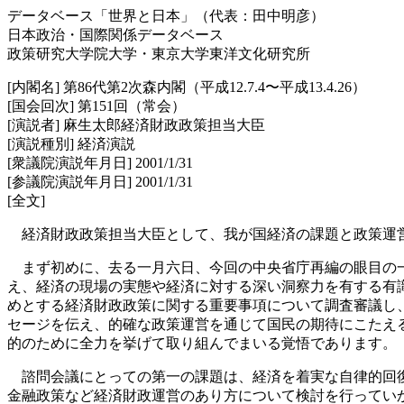
データベース「世界と日本」（代表：田中明彦）
日本政治・国際関係データベース
政策研究大学院大学・東京大学東洋文化研究所
[内閣名] 第86代第2次森内閣（平成12.7.4〜平成13.4.26）
[国会回次] 第151回（常会）
[演説者] 麻生太郎経済財政政策担当大臣
[演説種別] 経済演説
[衆議院演説年月日] 2001/1/31
[参議院演説年月日] 2001/1/31
[全文]
経済財政政策担当大臣として、我が国経済の課題と政策運
まず初めに、去る一月六日、今回の中央省庁再編の眼目の一
え、経済の現場の実態や経済に対する深い洞察力を有する有
めとする経済財政政策に関する重要事項について調査審議し
セージを伝え、的確な政策運営を通じて国民の期待にこたえ
的のために全力を挙げて取り組んでまいる覚悟であります。
諮問会議にとっての第一の課題は、経済を着実な自律的回復
金融政策など経済財政運営のあり方について検討を行ってい