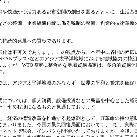
ます。
や快適かつ活力ある都市空間の創出を図るとともに、生活基
どの整備、企業組織再編に係る税制の整備、創造的技術革新
の持続的発展への貢献であります。
化は不可欠であります。この観点から、本年中に各国の幅広い
ASEANプラス3などのアジア太平洋地域における地域協力の
りますが、WTO協定に整合的な地域貿易協定は、多角的貿易
す。
は、アジア太平洋地域のみならず、世界の平和と繁栄を確保
については、個人消費、設備投資などの民需を中心とした経
一・七％程度になるものと見通しております。
、経済の構造改革を推進する起爆剤として、IT革命の持つ意味
てまいりました。今回の景気回復局面においても、ITは、実際
ネット博覧会、インパクを開催いたしておりますが、今後、政府