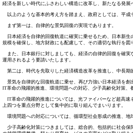
経済を新しい時代にふさわしい構造に改革し、新たなる発展
以上のような基本的考え方を踏まえ、政府としては、平成十
まず第一は、自律的な景気回復の実現であります。
日本経済を自律的回復軌道に確実に乗せるため、日本新生の
規模を確保し、地方財政にも配慮して、その適切な執行を図
また、日本銀行に対しましても、経済の自律的回復を確実な
運用されるよう要請いたします。
第二は、時代を先取りした経済構造改革を推進し、中長期
景気を自律的な回復軌道に乗せ、再び力強い日本経済を創出
IT革命の飛躍的推進、環境問題への対応、少子高齢化対策
IT革命の飛躍的推進については、光ファイバーなど超高速
上四つを重点分野として集中的に取り組んでまいります。
環境問題への対応については、循環型社会形成の推進、地球
少子高齢化対策につきましては、総合的、包括的に社会保障