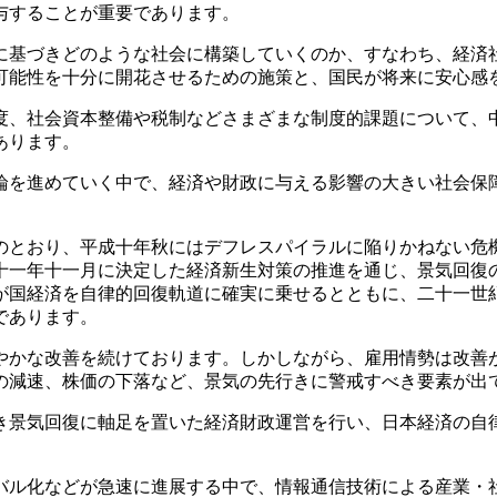
与することが重要であります。
基づきどのような社会に構築していくのか、すなわち、経済
可能性を十分に開花させるための施策と、国民が将来に安心感
、社会資本整備や税制などさまざまな制度的課題について、
あります。
を進めていく中で、経済や財政に与える影響の大きい社会保
とおり、平成十年秋にはデフレスパイラルに陥りかねない危
十一年十一月に決定した経済新生対策の推進を通じ、景気回復
が国経済を自律的回復軌道に確実に乗せるとともに、二十一世
であります。
かな改善を続けております。しかしながら、雇用情勢は改善
の減速、株価の下落など、景気の先行きに警戒すべき要素が出
景気回復に軸足を置いた経済財政運営を行い、日本経済の自
ル化などが急速に進展する中で、情報通信技術による産業・社