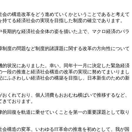
社会の構造改革をどう進めていくかということであると考えて
を持てる経済社会の実現を目指した制度の確立であります。
中長期的な経済社会全体の姿を描いた上で、マクロ経済のバラ
障制度の問題など制度的諸課題に関する改革の方向性について
機的状況にありました。幸い、同年十一月に決定した緊急経済
の一段の推進と経済社会構造の改革の実現に努めてまいりまし
紀にふさわしい経済社会の構築を目指し、日本新生のための新
がおくれており、個人消費もおおむね横ばいで推移するなど、
てきております。
律的回復を軌道に乗せていくことを第一の重要課題として取り
会構造の変革、いわゆるIT革命の推進を初めとして、我が国