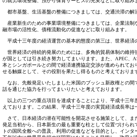
の就労環境整備、預かり保育サービスの充実などに取り組み
都市基盤、生活基盤の整備につきましては、交通渋滞の解消
産業新生のための事業環境整備につきましては、企業法制な
融市場の活性化、債権流動化の促進などに取り組みます。
平成十三年度の経済運営の基本的態度の第三は、世界経済
世界経済の持続的発展のためには、多角的貿易体制の維持強
が国としては引き続き努力してまいります。また、APEC、
本とシンガポールとの間で経済連携協定交渉が進められてお
せる触媒として、その役割を果たし得るものと考えておりま
なお、先般発足いたしました米国のブッシュ新政権との間で
話を通じた協力を行ってまいりたいと考えております。
以上の三つの重点項目を達成することにより、平成十三年度
えております。この結果、平成十三年度の実質経済成長率は
さて、日本経済の潜在可能性を開花させる施策として、また
発足当初から、日本新生の最も重要な柱として位置づけられ
トの国民全般への普及、利用の促進などを目的とし、インター