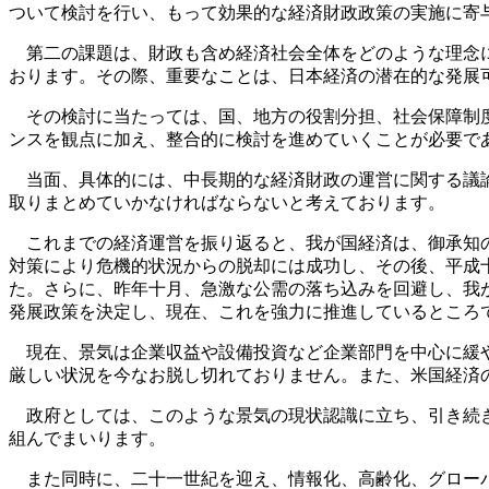
ついて検討を行い、もって効果的な経済財政政策の実施に寄
第二の課題は、財政も含め経済社会全体をどのような理念に
おります。その際、重要なことは、日本経済の潜在的な発展
その検討に当たっては、国、地方の役割分担、社会保障制度
ンスを観点に加え、整合的に検討を進めていくことが必要で
当面、具体的には、中長期的な経済財政の運営に関する議論
取りまとめていかなければならないと考えております。
これまでの経済運営を振り返ると、我が国経済は、御承知の
対策により危機的状況からの脱却には成功し、その後、平成
た。さらに、昨年十月、急激な公需の落ち込みを回避し、我
発展政策を決定し、現在、これを強力に推進しているところ
現在、景気は企業収益や設備投資など企業部門を中心に緩や
厳しい状況を今なお脱し切れておりません。また、米国経済
政府としては、このような景気の現状認識に立ち、引き続き
組んでまいります。
また同時に、二十一世紀を迎え、情報化、高齢化、グローバ