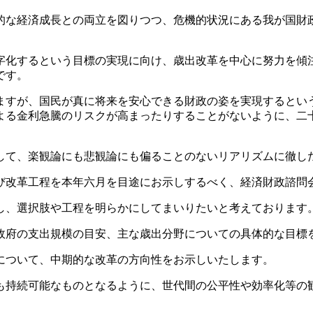
な経済成長との両立を図りつつ、危機的状況にある我が国財
化するという目標の実現に向け、歳出改革を中心に努力を傾
です。
すが、国民が真に将来を安心できる財政の姿を実現するとい
よる金利急騰のリスクが高まったりすることがないように、二
て、楽観論にも悲観論にも偏ることのないリアリズムに徹し
改革工程を本年六月を目途にお示しするべく、経済財政諮問
、選択肢や工程を明らかにしてまいりたいと考えております
府の支出規模の目安、主な歳出分野についての具体的な目標
について、中期的な改革の方向性をお示しいたします。
持続可能なものとなるように、世代間の公平性や効率化等の