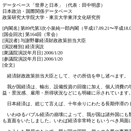
データベース「世界と日本」（代表：田中明彦）
日本政治・国際関係データベース
政策研究大学院大学・東京大学東洋文化研究所
[内閣名] 第89代第3次小泉純一郎内閣（平成17.09.21〜平成18.0
[国会回次] 第164回（常会）
[演説者] 与謝野馨経済財政政策担当大臣
[演説種別] 経済演説
[衆議院演説年月日] 2006/1/20
[参議院演説年月日] 2006/1/20
[全文]
経済財政政策担当大臣として、その所信を申し述べます。
我が国経済は、輸出、設備投資の回復に加え、個人消費の増
益・景況感、雇用・所得状況などにも明確に示されています
日本経済は、総じて言えば、十年余りにわたる長期停滞の
いわゆるバブル経済の崩壊によって、我が国は諸外国にも類
も直面をいたしました。いわば経済非常時ともいうべき局面