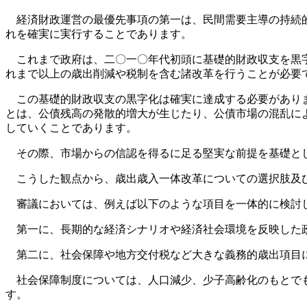
経済財政運営の最優先事項の第一は、民間需要主導の持続的
れを確実に実行することであります。
これまで政府は、二〇一〇年代初頭に基礎的財政収支を黒字
れまで以上の歳出削減や税制を含む諸改革を行うことが必要
この基礎的財政収支の黒字化は確実に達成する必要がありま
とは、公債残高の発散的増大が生じたり、公債市場の混乱に
していくことであります。
その際、市場からの信認を得るに足る堅実な前提を基礎とし
こうした観点から、歳出歳入一体改革についての選択肢及び
審議においては、例えば以下のような項目を一体的に検討し
第一に、長期的な経済シナリオや経済社会環境を反映した政
第二に、社会保障や地方交付税など大きな義務的歳出項目
社会保障制度については、人口減少、少子高齢化のもとでも
す。