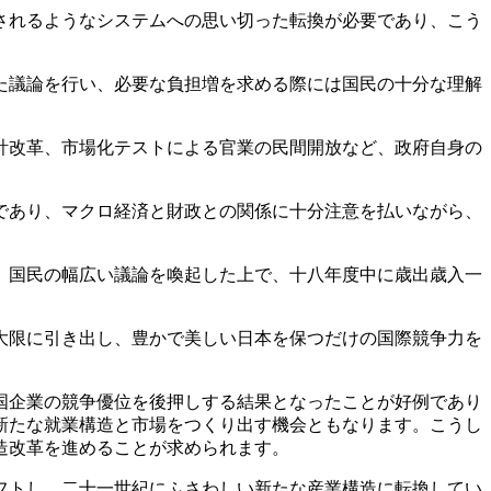
されるようなシステムへの思い切った転換が必要であり、こう
た議論を行い、必要な負担増を求める際には国民の十分な理解
計改革、市場化テストによる官業の民間開放など、政府自身の
であり、マクロ経済と財政との関係に十分注意を払いながら、
。国民の幅広い議論を喚起した上で、十八年度中に歳出歳入一
大限に引き出し、豊かで美しい日本を保つだけの国際競争力を
国企業の競争優位を後押しする結果となったことが好例であり
新たな就業構造と市場をつくり出す機会ともなります。こうし
造改革を進めることが求められます。
フトし、二十一世紀にふさわしい新たな産業構造に転換してい