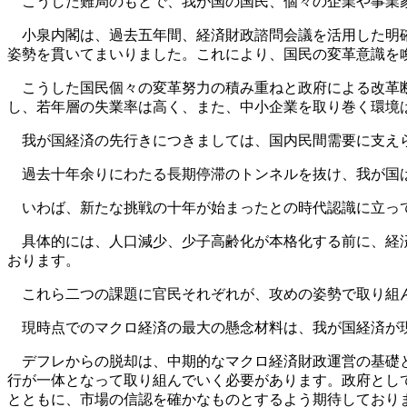
こうした難局のもとで、我が国の国民、個々の企業や事業家
小泉内閣は、過去五年間、経済財政諮問会議を活用した明確
姿勢を貫いてまいりました。これにより、国民の変革意識を
こうした国民個々の変革努力の積み重ねと政府による改革断
し、若年層の失業率は高く、また、中小企業を取り巻く環境
我が国経済の先行きにつきましては、国内民間需要に支えら
過去十年余りにわたる長期停滞のトンネルを抜け、我が国は
いわば、新たな挑戦の十年が始まったとの時代認識に立っ
具体的には、人口減少、少子高齢化が本格化する前に、経済
おります。
これら二つの課題に官民それぞれが、攻めの姿勢で取り組ん
現時点でのマクロ経済の最大の懸念材料は、我が国経済が
デフレからの脱却は、中期的なマクロ経済財政運営の基礎と
行が一体となって取り組んでいく必要があります。政府とし
とともに、市場の信認を確かなものとするよう期待しており