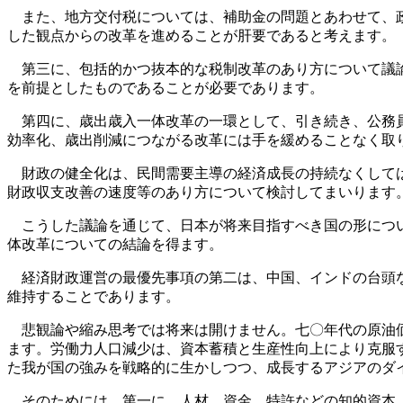
また、地方交付税については、補助金の問題とあわせて、政
した観点からの改革を進めることが肝要であると考えます。
第三に、包括的かつ抜本的な税制改革のあり方について議論
を前提としたものであることが必要であります。
第四に、歳出歳入一体改革の一環として、引き続き、公務員
効率化、歳出削減につながる改革には手を緩めることなく取
財政の健全化は、民間需要主導の経済成長の持続なくしては
財政収支改善の速度等のあり方について検討してまいります
こうした議論を通じて、日本が将来目指すべき国の形につい
体改革についての結論を得ます。
経済財政運営の最優先事項の第二は、中国、インドの台頭な
維持することであります。
悲観論や縮み思考では将来は開けません。七〇年代の原油価
ます。労働力人口減少は、資本蓄積と生産性向上により克服
た我が国の強みを戦略的に生かしつつ、成長するアジアのダ
そのためには、第一に、人材、資金、特許などの知的資本、