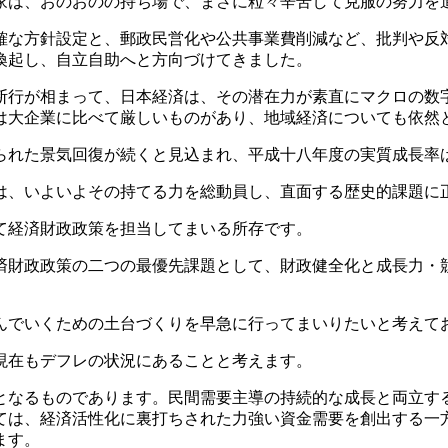
は、おのおのの持ち場で、まさに粒々辛苦して克服の努力を
な方針設定と、郵政民営化や公共事業費削減など、批判や反
喚起し、自立自助へと方向づけてきました。
行が相まって、日本経済は、その潜在力が素直にマクロの数
は大企業に比べて厳しいものがあり、地域経済についても依然
れた景気回復が続くと見込まれ、平成十八年度の実質成長率
、いよいよその持てる力を総動員し、直面する歴史的課題に
て経済財政政策を担当してまいる所存です。
財政政策の二つの最優先課題として、財政健全化と成長力・
でいくための土台づくりを早急に行ってまいりたいと考えて
現在もデフレの状況にあることと考えます。
なるものであります。民間需要主導の持続的な成長と両立す
ては、経済活性化に裏打ちされた力強い資金需要を創出する一
ます。