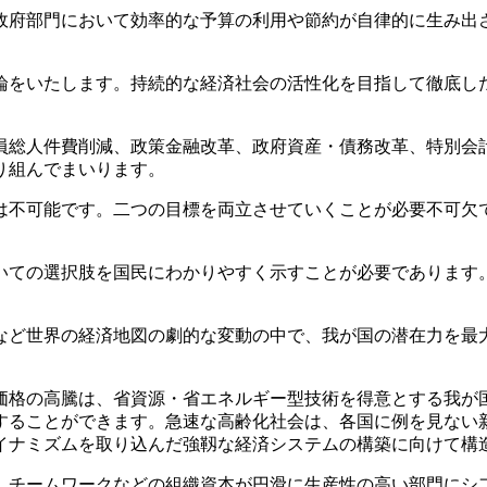
府部門において効率的な予算の利用や節約が自律的に生み出
をいたします。持続的な経済社会の活性化を目指して徹底し
総人件費削減、政策金融改革、政府資産・債務改革、特別会
り組んでまいります。
不可能です。二つの目標を両立させていくことが必要不可欠
。
ての選択肢を国民にわかりやすく示すことが必要であります
ど世界の経済地図の劇的な変動の中で、我が国の潜在力を最
格の高騰は、省資源・省エネルギー型技術を得意とする我が
することができます。急速な高齢化社会は、各国に例を見ない
イナミズムを取り込んだ強靱な経済システムの構築に向けて構
チームワークなどの組織資本が円滑に生産性の高い部門にシ