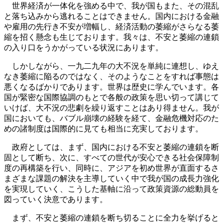
世界経済が一体化を強める中で、我が国もまた、その混乱
と落ち込みから逃れることはできません。国内における金融
や雇用の先行き不安が増幅し、経済活動の萎縮がさらなる萎
縮を招く懸念も生じております。我々は、不安と萎縮の連鎖
の入り口をうかがっている状況にあります。
しかしながら、一九二九年の大不況を単純に連想し、ゆえ
なき萎縮に陥るのではなく、そのようなことをすれば事態は
悪くなるばかりであります。世界は歴史に学んでいます。各
国が緊密な国際協調のもとで各般の政策を思い切って講じて
いけば、大不況の悲劇を繰り返すことはあり得ません。我が
国においても、バブル崩壊の経験を経て、金融危機対応のた
めの諸制度は国際的に見ても相当に充実しております。
政府としては、まず、国内における不安と萎縮の連鎖を断
固として断ち、次に、すべての世代が安心できる社会保障制
度の再構築を行い、同時に、アジアを初め世界が直面するさ
まざまな課題の解決を主導していく中で我が国の成長力強化
を実現していく、こうした基軸に沿って政策資源の総動員を
図っていく決意であります。
まず、不安と萎縮の連鎖を断ち切ることに全力を挙げると