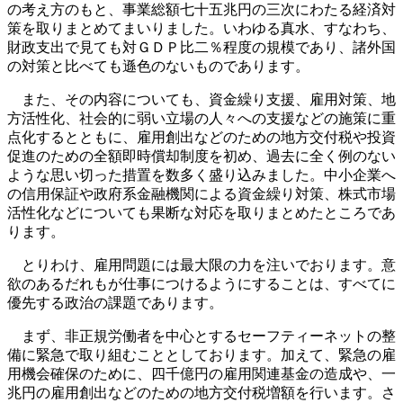
の考え方のもと、事業総額七十五兆円の三次にわたる経済対
策を取りまとめてまいりました。いわゆる真水、すなわち、
財政支出で見ても対ＧＤＰ比二％程度の規模であり、諸外国
の対策と比べても遜色のないものであります。
また、その内容についても、資金繰り支援、雇用対策、地
方活性化、社会的に弱い立場の人々への支援などの施策に重
点化するとともに、雇用創出などのための地方交付税や投資
促進のための全額即時償却制度を初め、過去に全く例のない
ような思い切った措置を数多く盛り込みました。中小企業へ
の信用保証や政府系金融機関による資金繰り対策、株式市場
活性化などについても果断な対応を取りまとめたところであ
ります。
とりわけ、雇用問題には最大限の力を注いでおります。意
欲のあるだれもが仕事につけるようにすることは、すべてに
優先する政治の課題であります。
まず、非正規労働者を中心とするセーフティーネットの整
備に緊急で取り組むこととしております。加えて、緊急の雇
用機会確保のために、四千億円の雇用関連基金の造成や、一
兆円の雇用創出などのための地方交付税増額を行います。さ