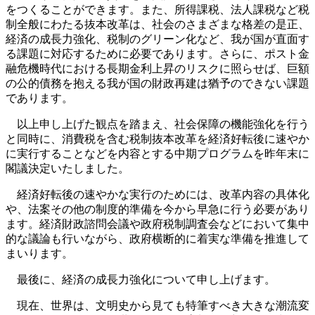
をつくることができます。また、所得課税、法人課税など税
制全般にわたる抜本改革は、社会のさまざまな格差の是正、
経済の成長力強化、税制のグリーン化など、我が国が直面す
る課題に対応するために必要であります。さらに、ポスト金
融危機時代における長期金利上昇のリスクに照らせば、巨額
の公的債務を抱える我が国の財政再建は猶予のできない課題
であります。
以上申し上げた観点を踏まえ、社会保障の機能強化を行う
と同時に、消費税を含む税制抜本改革を経済好転後に速やか
に実行することなどを内容とする中期プログラムを昨年末に
閣議決定いたしました。
経済好転後の速やかな実行のためには、改革内容の具体化
や、法案その他の制度的準備を今から早急に行う必要があり
ます。経済財政諮問会議や政府税制調査会などにおいて集中
的な議論も行いながら、政府横断的に着実な準備を推進して
まいります。
最後に、経済の成長力強化について申し上げます。
現在、世界は、文明史から見ても特筆すべき大きな潮流変