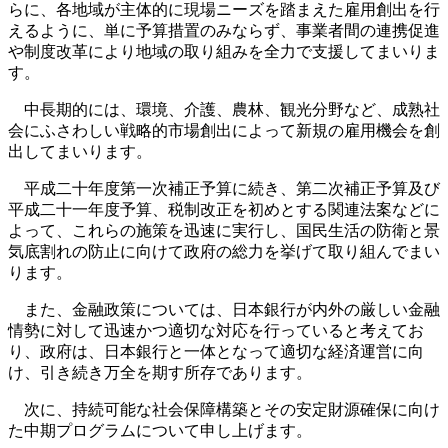
らに、各地域が主体的に現場ニーズを踏まえた雇用創出を行
えるように、単に予算措置のみならず、事業者間の連携促進
や制度改革により地域の取り組みを全力で支援してまいりま
す。
中長期的には、環境、介護、農林、観光分野など、成熟社
会にふさわしい戦略的市場創出によって新規の雇用機会を創
出してまいります。
平成二十年度第一次補正予算に続き、第二次補正予算及び
平成二十一年度予算、税制改正を初めとする関連法案などに
よって、これらの施策を迅速に実行し、国民生活の防衛と景
気底割れの防止に向けて政府の総力を挙げて取り組んでまい
ります。
また、金融政策については、日本銀行が内外の厳しい金融
情勢に対して迅速かつ適切な対応を行っていると考えてお
り、政府は、日本銀行と一体となって適切な経済運営に向
け、引き続き万全を期す所存であります。
次に、持続可能な社会保障構築とその安定財源確保に向け
た中期プログラムについて申し上げます。