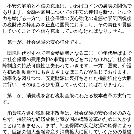
不安の解消と不信の克服は、いわばコインの裏表の関係で
あります。金融や雇用についての不安の連鎖を断つことに全
力を挙げる一方で、社会保障の安心強化の道筋や景気回復後
の税財政の枠組みを正直に国民にお示しし、その責任を貫徹
していくことで不信を克服していかなければなりません。
第一が、社会保障の安心強化です。
団塊世代がすべて年金受給者となる二〇一〇年代半ばまで
に社会保障の費用負担の問題にめどをつけなければ、社会保
障制度の持続可能性は失われていきます。一方、医療、介護
を初め制度自体にもさまざまなほころびが生じております。
効率化を図りつつ、安定財源に裏打ちされた機能強化を大胆
に行い、そのほころびを直していかなければなりません。
第二が、消費税を含む税制全般にわたる抜本改革の実行で
す。
消費税を含む税制抜本改革は、社会保障の安心強化のみな
らず、持続的な経済成長と我が国の構造改革のために欠かす
ことはできません。まず、社会保障の安定財源の確保によっ
て、巨額の個人金融資産を消費拡大に回していくための基盤