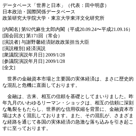
データベース「世界と日本」（代表：田中明彦）
日本政治・国際関係データベース
政策研究大学院大学・東京大学東洋文化研究所
[内閣名] 第92代麻生太郎内閣（平成20.09.24〜平成21.09.16）
[国会回次] 第171回（常会）
[演説者] 与謝野馨経済財政政策担当大臣
[演説種別] 経済演説
[衆議院演説年月日] 2009/1/28
[参議院演説年月日] 2009/1/28
[全文]
世界の金融資本市場と主要国の実体経済は、まさに歴史的
な混乱と危機に直面しております。
金融は、古来、相互の信頼を基礎としてまいりました。昨
年九月のいわゆるリーマン・ショックは、相互の信頼に深刻
な亀裂をもたらし、世界的な信用収縮を背景に、金融資本市
場は大きく混乱しております。また、その混乱が、さまざま
な経路を通じて各国の実体経済の急激な落ち込みを引き起こ
すに至っております。