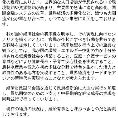
化の過程にあります。世界的な人口増加が予想される中で環
境制約や資源制約が高まり、主要国で急速に進む高齢化、国
際金融システムの改革、世界経済の多極化など、幾つも大潮
流変化が重なり合って、かつてない事態に直面をしておりま
す。
我が国の経済社会の将来像を明示し、その実現に向けたシ
ナリオを描くとともに、官民が今起こすべき行動を共有でき
る戦略を提示してまいります。将来展望を行う上での重要な
観点としては、我が国の環境・エネルギー技術の力が十分発
揮される低炭素社会を構築すること、医療・介護サービスの
育成などにより健康長寿・子育て安心社会を実現すること、
農林水産業や観光を初め多様な分野で特色を生かした活力と
独自性のある地方を実現すること、世界経済をリードするア
ジアの新時代を実現することなどが考えられます。
経済財政諮問会議を通じて政府横断的に大胆な実行を加速
し、景気回復のための下支えと中長期的な経済成長の実現を
同時並行で行ってまいります。
現在の経済の状況は、経済有事とも呼ぶべきものだと認識
しております。