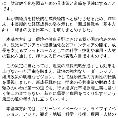
に、財政健全化を図るための具体策と道筋を明確にすること
です。
我が国経済を持続的な成長経路へと移行させるため、昨年
末、中長期的な経済成長の姿を示した「新成長戦略（基本方
針） 輝きのある日本へ」を取りまとめました。
本基本方針は、環境や健康分野における我が国の強みの発
揮、観光やアジアとの連携強化などフロンティアの開拓、成
長を支えるプラットホームとしての科学・技術や雇用・人材
の強化を通じて、輝きある日本の実現を目指すものです。
この策定に当たっては、過去の成長戦略が必ずしも効果を
上げなかった理由を踏まえ、政治の強力なリーダーシップ、
経済政策の明確なビジョン、そして経済政策の方向性の転換
を重視しました。新成長戦略は、従来の公共事業や財政支出
頼みのいわば第一の道でも、行き過ぎた市場原理主義に基づ
く第二の道でもない、新たに需要と雇用をつくり出すという
第三の道の考え方に立っています。
本基本方針では、グリーンイノベーション、ライフイノベ
ーション、アジア、観光・地域、科学・技術、雇用・人材の