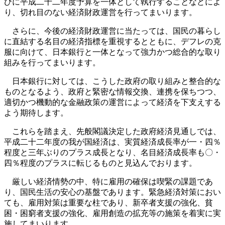
びに平成二十二年度予算を一体として執行することなどによ
り、切れ目のない経済財政運営を行ってまいります。
さらに、今後の経済財政運営に当たっては、国民の暮らし
に直結する名目の経済指標を重視するとともに、デフレの克
服に向けて、日本銀行と一体となって強力かつ総合的な取り
組みを行ってまいります。
日本銀行に対しては、こうした政府の取り組みと整合的な
ものとなるよう、政府と緊密な情報交換、連携を保ちつつ、
適切かつ機動的な金融政策の運営によって経済を下支えする
よう期待します。
これらを踏まえ、先般閣議決定した政府経済見通しでは、
平成二十二年度の我が国経済は、実質経済成長率が一・四％
程度と三年ぶりのプラス成長となり、名目経済成長率も〇・
四％程度のプラスに転じるものと見込んでおります。
厳しい経済情勢の中、特に雇用の確保は喫緊の課題であ
り、国民生活の安心の基盤であります。緊急経済対策におい
ても、雇用対策は重要な柱であり、新卒者支援の強化、貧
困・困窮者支援の強化、雇用創造の拡充等の施策を着実に実
施してまいります。