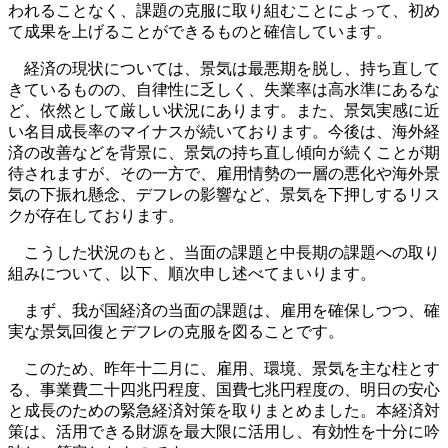
われることなく、課題の克服に取り組むことによって、初め
て成果を上げることができるものと確信しています。
経済の現状については、景気は最悪期を脱し、持ち直して
きているものの、自律性に乏しく、失業率は高水準にあるな
ど、依然として厳しい状況にあります。また、景気実感に近
い名目成長率のマイナスが続いております。今後は、海外経
済の改善などを背景に、景気の持ち直し傾向が続くことが期
待されますが、その一方で、雇用情勢の一層の悪化や海外景
気の下振れ懸念、デフレの影響など、景気を下押しするリス
クが存在しております。
こうした状況のもと、当面の課題と中長期の課題への取り
組みについて、以下、順次申し述べてまいります。
まず、我が国経済の当面の課題は、雇用を確保しつつ、確
実な景気回復とデフレの克服を図ることです。
このため、昨年十二月に、雇用、環境、景気を主な柱とす
る、事業費二十四兆円程度、国費七兆円程度の、明日の安心
と成長のための緊急経済対策を取りまとめました。本経済対
策は、活用できる財源を最大限に活用し、有効性を十分に吟