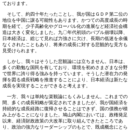
ております。
そして、約四十年たったことし、我が国はＧＤＰ第二位の
地位を中国に譲る可能性もあります。かつての高度成長の時
期を経て、少子高齢化やグローバル化の進展など経済社会構
造は大きく変化しました。九〇年代初頭のバブル崩壊以降、
日本経済は、総じて見れば力強さに欠け、長期の低迷を余儀
なくされたこともあり、将来の成長に対する悲観的な見方も
見受けられます。
しかし、我々はそうした悲観論には立ちません。日本は、
多くの勤勉な国民を有しており、環境を初めさまざまな分野
で世界に誇り得る強みを持っています。そうした潜在力の発
揮を図る成長戦略を推進することにより、日本経済は新たな
成長を実現することができると考えます。
一方、我々は単純な楽観論にもくみしません。これまでの
間、多くの成長戦略が策定されてきましたが、我が国経済を
持続的な成長経路に復帰させることはできず、国の債務が積
み上がることになりました。鳩山内閣においては、政権発足
以来、経済財政政策の大改革に取り組んできたところであ
り、政治の強力なリーダーシップのもとで、既成概念にとら