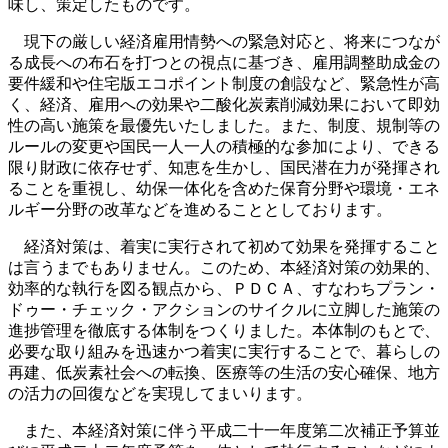
味し、策定したものです。
現下の厳しい経済雇用情勢への緊急対応と、将来につなが
る成長への布石を打つとの視点に基づき、雇用調整助成金の
要件緩和や住宅版エコポイント制度の創設など、緊急性が高
く、経済、雇用への効果や二酸化炭素削減効果において即効
性の高い施策を最優先いたしました。また、制度、規制等の
ルールの変更や国民一人一人の積極的な参加により、できる
限り財政に依存せず、知恵を生かし、国民潜在力が発揮され
ることを重視し、幼保一体化を含めた保育分野や環境・エネ
ルギー分野の改革などを進めることとしております。
経済対策は、着実に実行されて初めて効果を発揮すること
は言うまでもありません。このため、本経済対策の効果的、
効率的な執行を図る観点から、ＰＤＣＡ、すなわちプラン・
ドゥー・チェック・アクションのサイクルに立脚した施策の
進捗管理を徹底する体制をつくりました。本体制のもとで、
必要な取り組みを迅速かつ着実に実行することで、暮らしの
再建、低炭素社会への転換、医療等の生活の安心確保、地方
の活力の回復などを実現してまいります。
また、本経済対策に伴う平成二十一年度第二次補正予算並