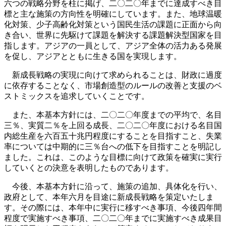
六つの戦略分野を柱に掲げ、二〇二〇年までに達成すべき目
標と主な施策の方向性を明確にしています。また、地球温暖
化対策、少子高齢化対策という国民生活の課題に正面から向
き合い、世界に先駆けて課題を解決する課題解決型国家を目
指します。アジアの一員として、アジア全体の活力ある発展
を促し、アジアとともに生きる国を実現します。
新成長戦略の実現に向けて求められることは、財政に過度
に依存することなく、市場創造型のルールの改善と支援のベ
ストミックスを追求していくことです。
また、本基本方針には、二〇二〇年度までの平均で、名目
三％、実質二％を上回る成長、二〇二〇年度における名目国
内総生産を六百五十兆円程度にすることを目指すこと、失業
率については中期的に三％台への低下を目指すことを明記し
ました。これは、このような目標に向けて政策を確実に実行
していくとの決意を表明したものであります。
今後、本基本方針に沿って、施策の追加、具体化を行い、
政府として、本年六月を目途に新成長戦略を策定いたしま
す。その際には、本年中に実行に移すべき事項、今後四年間
程度で実施すべき事項、二〇二〇年までに実施すべき成果目