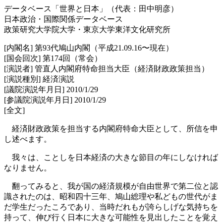
データベース「世界と日本」（代表：田中明彦）
日本政治・国際関係データベース
政策研究大学院大学・東京大学東洋文化研究所
[内閣名] 第93代鳩山内閣（平成21.09.16〜現在）
[国会回次] 第174回（常会）
[演説者] 管直人内閣府特命担当大臣（経済財政政策担当）
[演説種別] 経済演説
[議院演説年月日] 2010/1/29
[参議院演説年月日] 2010/1/29
[全文]
経済財政政策を担当する内閣府特命大臣として、所信を申
し述べます。
我々は、ことしを日本経済の大きな節目の年にしなければ
なりません。
翻ってみると、我が国の経済規模が自由世界で第二位と認
識されたのは、昭和四十三年、鳩山総理や私どもの世代がま
だ学生だったころであり、当時だれもが誇らしげな気持ちを
持って、伸び行く日本に大きな可能性を見出したことを覚え