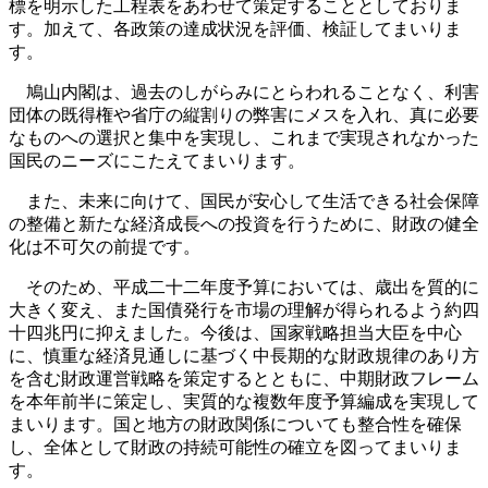
標を明示した工程表をあわせて策定することとしておりま
す。加えて、各政策の達成状況を評価、検証してまいりま
す。
鳩山内閣は、過去のしがらみにとらわれることなく、利害
団体の既得権や省庁の縦割りの弊害にメスを入れ、真に必要
なものへの選択と集中を実現し、これまで実現されなかった
国民のニーズにこたえてまいります。
また、未来に向けて、国民が安心して生活できる社会保障
の整備と新たな経済成長への投資を行うために、財政の健全
化は不可欠の前提です。
そのため、平成二十二年度予算においては、歳出を質的に
大きく変え、また国債発行を市場の理解が得られるよう約四
十四兆円に抑えました。今後は、国家戦略担当大臣を中心
に、慎重な経済見通しに基づく中長期的な財政規律のあり方
を含む財政運営戦略を策定するとともに、中期財政フレーム
を本年前半に策定し、実質的な複数年度予算編成を実現して
まいります。国と地方の財政関係についても整合性を確保
し、全体として財政の持続可能性の確立を図ってまいりま
す。