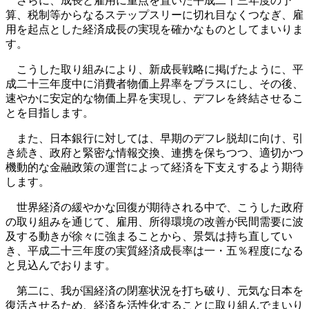
さらに、成長と雇用に重点を置いた平成二十三年度の予
算、税制等からなるステップスリーに切れ目なくつなぎ、雇
用を起点とした経済成長の実現を確かなものとしてまいりま
す。
こうした取り組みにより、新成長戦略に掲げたように、平
成二十三年度中に消費者物価上昇率をプラスにし、その後、
速やかに安定的な物価上昇を実現し、デフレを終結させるこ
とを目指します。
また、日本銀行に対しては、早期のデフレ脱却に向け、引
き続き、政府と緊密な情報交換、連携を保ちつつ、適切かつ
機動的な金融政策の運営によって経済を下支えするよう期待
します。
世界経済の緩やかな回復が期待される中で、こうした政府
の取り組みを通じて、雇用、所得環境の改善が民間需要に波
及する動きが徐々に強まることから、景気は持ち直してい
き、平成二十三年度の実質経済成長率は一・五％程度になる
と見込んでおります。
第二に、我が国経済の閉塞状況を打ち破り、元気な日本を
復活させるため、経済を活性化することに取り組んでまいり