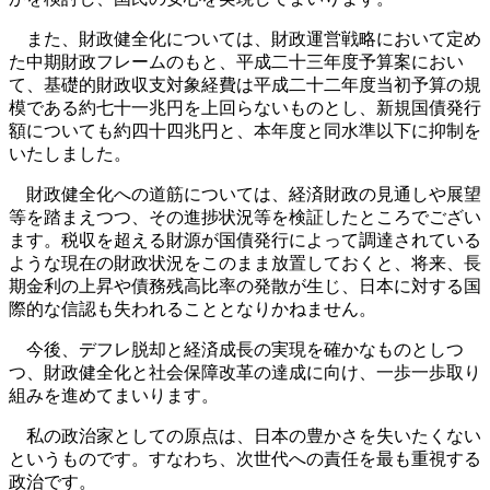
また、財政健全化については、財政運営戦略において定め
た中期財政フレームのもと、平成二十三年度予算案におい
て、基礎的財政収支対象経費は平成二十二年度当初予算の規
模である約七十一兆円を上回らないものとし、新規国債発行
額についても約四十四兆円と、本年度と同水準以下に抑制を
いたしました。
財政健全化への道筋については、経済財政の見通しや展望
等を踏まえつつ、その進捗状況等を検証したところでござい
ます。税収を超える財源が国債発行によって調達されている
ような現在の財政状況をこのまま放置しておくと、将来、長
期金利の上昇や債務残高比率の発散が生じ、日本に対する国
際的な信認も失われることとなりかねません。
今後、デフレ脱却と経済成長の実現を確かなものとしつ
つ、財政健全化と社会保障改革の達成に向け、一歩一歩取り
組みを進めてまいります。
私の政治家としての原点は、日本の豊かさを失いたくない
というものです。すなわち、次世代への責任を最も重視する
政治です。