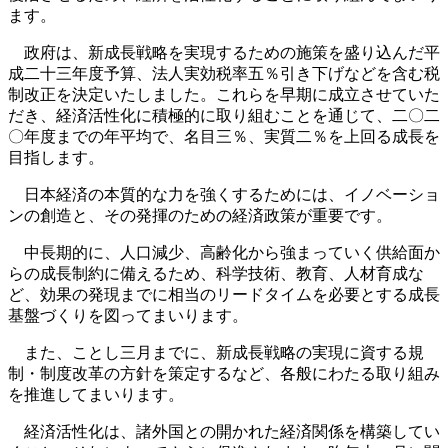
ます。
政府は、新成長戦略を実現するための施策を盛り込んだ平
成二十三年度予算、法人実効税率五％引き下げなどを含む税
制改正を決定いたしました。これらを早期に成立させていた
だき、経済活性化に積極的に取り組むことを通じて、二〇二
〇年度までの年平均で、名目三％、実質二％を上回る成長を
目指します。
日本経済の本質的な力を強くするためには、イノベーショ
ンの創造と、その発揮のための経済政策が重要です。
中長期的に、人口減少、高齢化から強まっていく供給面か
らの成長制約に備えるため、科学技術、教育、人材育成な
ど、効果の発現までに相当のリードタイムを必要とする成長
基盤づくりを図ってまいります。
また、ことし三月までに、新成長戦略の実現に資する規
制・制度改革の方針を策定するなど、各般にわたる取り組み
を推進してまいります。
経済活性化は、諸外国との開かれた経済関係を構築してい