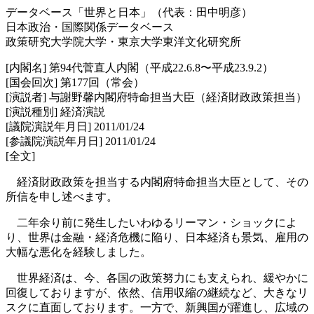
データベース「世界と日本」（代表：田中明彦）
日本政治・国際関係データベース
政策研究大学院大学・東京大学東洋文化研究所
[内閣名] 第94代菅直人内閣（平成22.6.8〜平成23.9.2）
[国会回次] 第177回（常会）
[演説者] 与謝野馨内閣府特命担当大臣（経済財政政策担当）
[演説種別] 経済演説
[議院演説年月日] 2011/01/24
[参議院演説年月日] 2011/01/24
[全文]
経済財政政策を担当する内閣府特命担当大臣として、その
所信を申し述べます。
二年余り前に発生したいわゆるリーマン・ショックによ
り、世界は金融・経済危機に陥り、日本経済も景気、雇用の
大幅な悪化を経験しました。
世界経済は、今、各国の政策努力にも支えられ、緩やかに
回復しておりますが、依然、信用収縮の継続など、大きなリ
スクに直面しております。一方で、新興国が躍進し、広域の