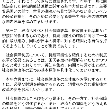
くこと、それによってさらに促進されます。昨年十一月に閣
議決定した包括的経済連携に関する基本方針に基づき、主要
貿易国との間で、世界の潮流から見て遜色のない高いレベル
の経済連携と、そのために必要となる競争力強化等の抜本的
な国内改革を進めてまいります。
第三に、経済活性化と社会保障改革、財政健全化は相互に
密接に関係するものであり、持続可能性の確保に向けて一体
的に取り組み、国民が日本の将来に対する確固たる自信を持
てるようにしていくことが重要であります。
社会保障制度について、持続可能性を確保するための制度
改革が必要であることは、国民各層の御理解をいただきつつ
あると考えております。英知を集め、内閣と与党がまとめた
社会保障改革の五つの基本原則を具体化してまいります。
本年六月までに、社会保障改革の全体像をお示しするとと
もに、必要な財源を確保するための、消費税を含む税制抜本
改革の姿をお示しいたします。
社会保障のほころびをどう是正し、その一方で、社会保障
の機能をどう強化するか、また、経済との関係をどう考える
かを検討し、国民の安心を実現してまいります。