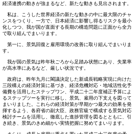
経済連携の動きが強まるなど、新たな動きも見出されます。
私は、こうした世界経済の新たな動きの中に最大限のチャ
ンスをつくり、一方で、日本経済に影響し得るリスクを最小
化しつつ、我が国が直面する長期の構造問題に正面から全力
で取り組んでまいります。
第一に、景気回復と雇用環境の改善に取り組んでまいりま
す。
我が国の景気は昨年秋ごろから足踏み状態にあり、失業率
が高水準にあるなど、厳しい状況です。
政府は、昨年九月に閣議決定した新成長戦略実現に向けた
三段構えの経済対策に基づき、経済危機対応・地域活性化予
備費を活用したステップワン、平成二十二年度補正予算によ
るステップツーを実行に移し、景気、雇用の下支えを図って
まいりました。これらの経済対策が早期かつ最大の効果を発
揮するよう、各府省の副大臣、政務官級で構成する景気対応
検討チームを活用し、徹底した進捗管理を図るとともに、引
き続き、景気のきめ細かい実情把握に努めてまいります。