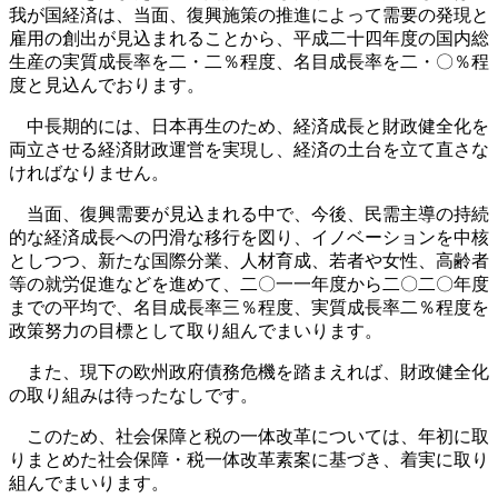
我が国経済は、当面、復興施策の推進によって需要の発現と
雇用の創出が見込まれることから、平成二十四年度の国内総
生産の実質成長率を二・二％程度、名目成長率を二・〇％程
度と見込んでおります。
中長期的には、日本再生のため、経済成長と財政健全化を
両立させる経済財政運営を実現し、経済の土台を立て直さな
ければなりません。
当面、復興需要が見込まれる中で、今後、民需主導の持続
的な経済成長への円滑な移行を図り、イノベーションを中核
としつつ、新たな国際分業、人材育成、若者や女性、高齢者
等の就労促進などを進めて、二〇一一年度から二〇二〇年度
までの平均で、名目成長率三％程度、実質成長率二％程度を
政策努力の目標として取り組んでまいります。
また、現下の欧州政府債務危機を踏まえれば、財政健全化
の取り組みは待ったなしです。
このため、社会保障と税の一体改革については、年初に取
りまとめた社会保障・税一体改革素案に基づき、着実に取り
組んでまいります。