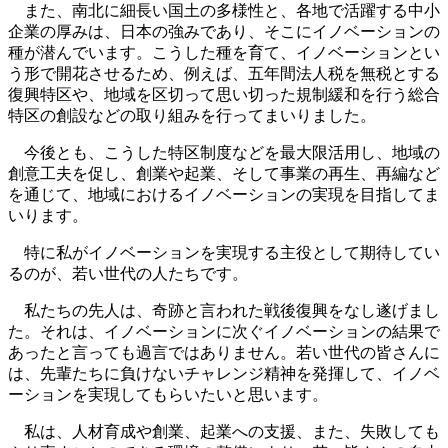
また、南北に細長い国土の多様性と、各地で活躍する中小
企業の厚みは、日本の強みであり、そこにイノベーションの
種が潜んでいます。こうした種を育て、イノベーションとい
う形で開花させるため、例えば、五年間法人税を無税とする
復興特区や、地域を区切って思い切った規制緩和を行う総合
特区の創設などの取り組みを行ってまいりました。
今後とも、こうした特区制度などを最大限活用し、地域の
創意工夫を促し、創業や起業、そして事業の再生、再編など
を通じて、地域におけるイノベーションの実現を目指してま
いります。
特に私がイノベーションを実現する主役として期待してい
るのが、若い世代の人たちです。
私たちの先人は、奇跡と言われた戦後復興をなし遂げまし
た。それは、イノベーションに次ぐイノベーションの結果で
あったと言っても過言ではありません。若い世代の皆さんに
は、先輩たちに負けないチャレンジ精神を発揮して、イノベ
ーションを実現してもらいたいと思います。
私は、人材育成や創業、起業への支援、また、失敗しても