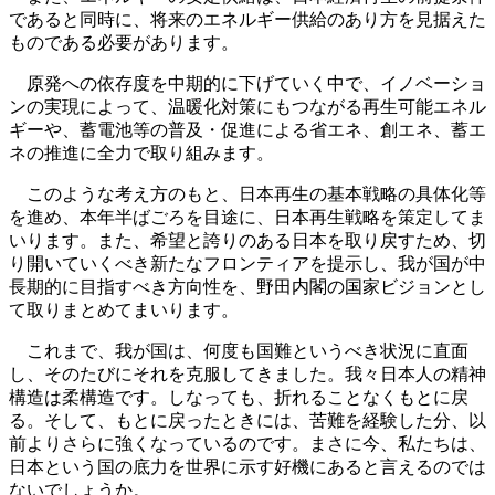
であると同時に、将来のエネルギー供給のあり方を見据えた
ものである必要があります。
原発への依存度を中期的に下げていく中で、イノベーショ
ンの実現によって、温暖化対策にもつながる再生可能エネル
ギーや、蓄電池等の普及・促進による省エネ、創エネ、蓄エ
ネの推進に全力で取り組みます。
このような考え方のもと、日本再生の基本戦略の具体化等
を進め、本年半ばごろを目途に、日本再生戦略を策定してま
いります。また、希望と誇りのある日本を取り戻すため、切
り開いていくべき新たなフロンティアを提示し、我が国が中
長期的に目指すべき方向性を、野田内閣の国家ビジョンとし
て取りまとめてまいります。
これまで、我が国は、何度も国難というべき状況に直面
し、そのたびにそれを克服してきました。我々日本人の精神
構造は柔構造です。しなっても、折れることなくもとに戻
る。そして、もとに戻ったときには、苦難を経験した分、以
前よりさらに強くなっているのです。まさに今、私たちは、
日本という国の底力を世界に示す好機にあると言えるのでは
ないでしょうか。