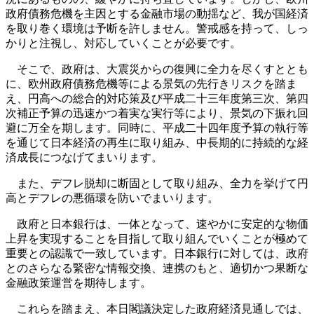
政府債務危機を主因とする金融市場の動揺など、我が国経済
を取り巻く環境は予断を許しません。警戒感を持って、しっ
かりと注視し、対応していくことが必要です。
そこで、政府は、大震災からの復興に全力を尽くすととも
に、欧州政府債務危機等による景気の先行きリスクを踏ま
え、円高への総合的対応策及び平成二十三年度第三次、第四
次補正予算の迅速かつ着実な実行等により、景気の下振れ回
避に万全を期します。同時に、平成二十四年度予算の執行等
を通じて日本経済の再生に取り組み、中長期的に持続的な経
済成長につなげてまいります。
また、デフレ脱却に断固として取り組み、全力を挙げて円
高とデフレの悪循環を防いでまいります。
政府と日本銀行は、一体となって、速やかに安定的な物価
上昇を実現することを目指して取り組んでいくことが極めて
重要との認識で一致しています。日本銀行に対しては、政府
とのさらなる緊密な情報交換、連携のもと、適切かつ果断な
金融政策運営を期待します。
これらを踏まえ、本日閣議決定した政府経済見通しでは、