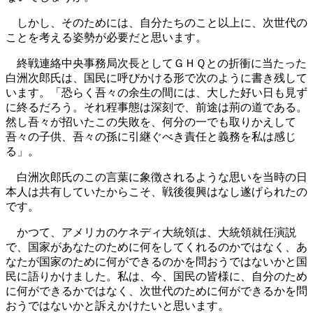
しかし、そのためには、自分たちのこと以上に、次世代の
ことを考える姿勢が必要だと思います。
終戦連絡中央事務局次長としてＧＨＱとの折衝に当たった
白洲次郎氏は、国民に呼びかける形で次のように書き残して
います。「恐らく吾々の余生の間には、大した好い日も見ず
に終るだろう。それ程事態は深刻で、前途は荊の道である。
然し吾々が招いたこの失敗を、何分の一でも取りかえして
吾々の子供、吾々の孫に引継ぐべき責任と義務を私は感じ
る」。
白洲次郎氏のこの言葉に象徴されるような思いを当時の日
本人は共有していたからこそ、戦後復興はなし遂げられたの
です。
かつて、アメリカのケネディ大統領は、大統領就任演説
で、国家があなたのために何をしてくれるのかではなく、あ
なたが国家のために何ができるのかを問おうではないかと国
民に語りかけました。私は、今、国民の皆様に、自分のため
に何ができるかではなく、次世代のために何ができるかを問
おうではないかと訴えかけたいと思います。