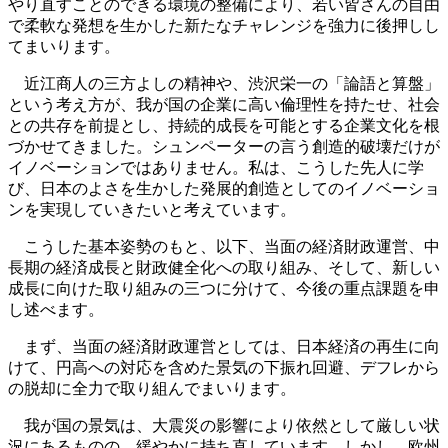
やり直すことのできる環境の整備により、若い皆さんの自由
で柔軟な発想を生かした新たなチャレンジを強力に後押しし
てまいります。
近江商人の三方よしの精神や、渋沢栄一の「論語と算盤」
という考え方が、我が国の企業に高い倫理性を持たせ、社会
との共存を前提とし、持続的成長を可能とする企業文化を根
づかせてきました。シュンペーターの言う創造的破壊だけが
イノベーションではありません。私は、こうした先人に学
び、日本のよさを生かした発展的創造としてのイノベーショ
ンを実現していきたいと考えています。
こうした基本姿勢のもと、以下、当面の経済財政運営、中
長期の経済成長と財政健全化への取り組み、そして、新しい
成長に向けた取り組みの三つに分けて、今後の重点課題を申
し述べます。
まず、当面の経済財政運営としては、日本経済の再生に向
けて、円高への対応を含めた景気の下振れ回避、デフレから
の脱却に全力で取り組んでまいります。
我が国の景気は、大震災の影響により依然として厳しい状
況にあるものの、緩やかに持ち直しています。しかし、欧州