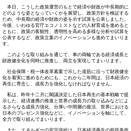
本日、こうした政策運営のもとで経済や財政が中長期的に
どのような姿となっていくかを展望し、政策方針を検証する
ため、中長期の経済や財政の姿を示す試算を公表しました。
今後、いわゆる官庁エコノミストなどの人材育成を進めると
ともに、政策の客観性、透明性を高める多様な分析や試算を
公表するなど、政策立案のイノベーションも進めてまいりま
す。
このような取り組みを通じて、車の両輪である経済成長と
財政健全化を同時に推進し、両立を実現してまいります。
社会保障・税一体改革素案で示した道筋に沿って財政健全
化を着実に進めるためにも、これから二年間は、日本経済の
再生に専念し、成長力を強化しなければなりません。
私は、昨年十二月に閣議決定した日本再生の基本戦略で提
示した、経済連携の推進と世界の成長力の取り込みなどによ
るさらなる成長力強化、分厚い中間層の復活、世界における
日本のプレゼンス強化などに、イノベーションを軸にして、
全力で取り組んでまいります。
また、エネルギーの安定供給は、日本経済再生の前提条件