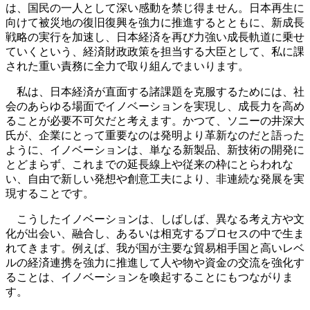
は、国民の一人として深い感動を禁じ得ません。日本再生に
向けて被災地の復旧復興を強力に推進するとともに、新成長
戦略の実行を加速し、日本経済を再び力強い成長軌道に乗せ
ていくという、経済財政政策を担当する大臣として、私に課
された重い責務に全力で取り組んでまいります。
私は、日本経済が直面する諸課題を克服するためには、社
会のあらゆる場面でイノベーションを実現し、成長力を高め
ることが必要不可欠だと考えます。かつて、ソニーの井深大
氏が、企業にとって重要なのは発明より革新なのだと語った
ように、イノベーションは、単なる新製品、新技術の開発に
とどまらず、これまでの延長線上や従来の枠にとらわれな
い、自由で新しい発想や創意工夫により、非連続な発展を実
現することです。
こうしたイノベーションは、しばしば、異なる考え方や文
化が出会い、融合し、あるいは相克するプロセスの中で生ま
れてきます。例えば、我が国が主要な貿易相手国と高いレベ
ルの経済連携を強力に推進して人や物や資金の交流を強化す
ることは、イノベーションを喚起することにもつながりま
す。