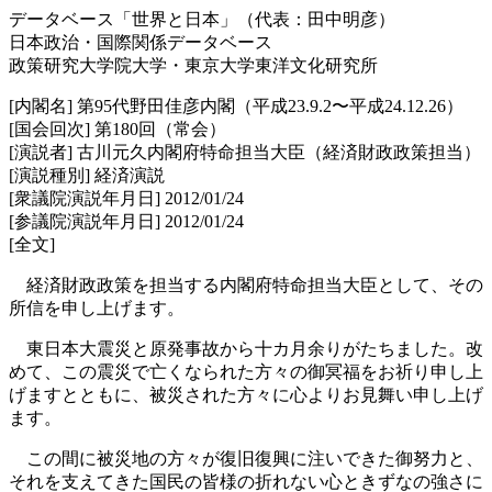
データベース「世界と日本」（代表：田中明彦）
日本政治・国際関係データベース
政策研究大学院大学・東京大学東洋文化研究所
[内閣名] 第95代野田佳彦内閣（平成23.9.2〜平成24.12.26）
[国会回次] 第180回（常会）
[演説者] 古川元久内閣府特命担当大臣（経済財政政策担当）
[演説種別] 経済演説
[衆議院演説年月日] 2012/01/24
[参議院演説年月日] 2012/01/24
[全文]
経済財政政策を担当する内閣府特命担当大臣として、その
所信を申し上げます。
東日本大震災と原発事故から十カ月余りがたちました。改
めて、この震災で亡くなられた方々の御冥福をお祈り申し上
げますとともに、被災された方々に心よりお見舞い申し上げ
ます。
この間に被災地の方々が復旧復興に注いできた御努力と、
それを支えてきた国民の皆様の折れない心ときずなの強さに