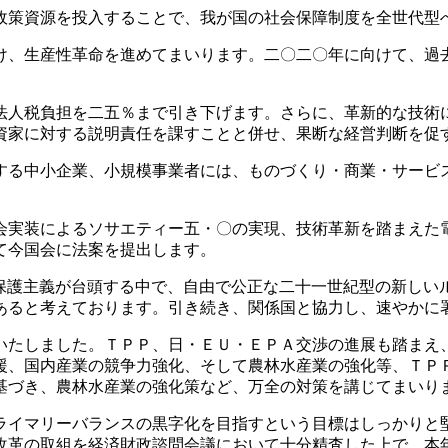
策資源を投入することで、我が国の社会保障制度を全世代型
、生産性革命を進めてまいります。二〇二〇年に向けて、過
人税負担を二五％まで引き下げます。さらに、革新的な技術
資家に対する説明責任を課すことと併せ、果断な経営判断を促
る中小企業、小規模事業者には、ものづくり・商業・サービ
実装によるソサエティー五・〇の実現、技術革新を踏まえた
て今国会に法案を提出します。
保護主義が台頭する中で、自由で公正な二十一世紀型の新しい
あると考えております。引き続き、関係国と協力し、速やかに
たしました。ＴＰＰ、日・ＥＵ・ＥＰＡ交渉の進展も踏まえ
援、国内産業の競争力強化、そして農林水産業の強化等、ＴＰ
基づき、農林水産業の強化策など、万全の対策を講じてまいり
イマリーバランスの黒字化を目指すという目標はしっかりと
改革の取組を経済財政諮問会議において十分精査した上で、本