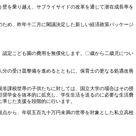
う壁を乗り越え、サプライサイドの改革を通じて潜在成長率を
のため、昨年十二月に閣議決定した新しい経済政策パッケージ
、認定こども園の費用を無償化します。〇歳から二歳児につい
人分の受け皿整備を進めるとともに、保育士の更なる処遇改善
税非課税世帯の子供たちに対しては、国立大学の場合はその授
型奨学金を抜本的に拡充し、学生生活を送るのに必要な生活費
に準じた支援を段階的に行います。
観点から、年収五百九十万円未満の世帯を対象とした私立高校