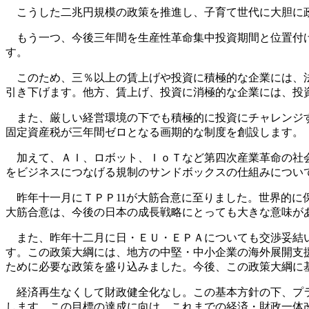
こうした二兆円規模の政策を推進し、子育て世代に大胆に政
もう一つ、今後三年間を生産性革命集中投資期間と位置付け
す。
このため、三％以上の賃上げや投資に積極的な企業には、法
引き下げます。他方、賃上げ、投資に消極的な企業には、投
また、厳しい経営環境の下でも積極的に投資にチャレンジす
固定資産税が三年間ゼロとなる画期的な制度を創設します。
加えて、ＡＩ、ロボット、ＩｏＴなど第四次産業革命の社会
をビジネスにつなげる規制のサンドボックスの仕組みについ
昨年十一月にＴＰＰ11が大筋合意に至りました。世界的に
大筋合意は、今後の日本の成長戦略にとっても大きな意味が
また、昨年十二月に日・ＥＵ・ＥＰＡについても交渉妥結い
す。この政策大綱には、地方の中堅・中小企業の海外展開支
ために必要な政策を盛り込みました。今後、この政策大綱に
経済再生なくして財政健全化なし。この基本方針の下、プラ
します。この目標の達成に向け、これまでの経済・財政一体