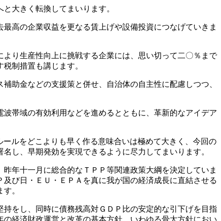
へと大きく転換してまいります。
去最高の企業収益を更なる賃上げや設備投資につなげていきま
により生産性向上に挑戦する企業には、思い切って二〇％まで
す税制措置も講じます。
ス補助金などの支援策と併せ、自治体の自主性に配慮しつつ、
電波帯域の有効利用などを進めるとともに、革新的なアイデア
ルールをどこよりも早く作る意味合いは極めて大きく、今回の
署名し、早期発効を実現できるように尽力してまいります。
、昨年十一月に総合的なＴＰＰ等関連政策大綱を決定していま
Ｐ及び日・ＥＵ・ＥＰＡを真に我が国の経済成長に直結させる
ます。
堅持をし、同時に債務残高対ＧＤＰ比の安定的な引下げを目指
年の経済財政運営と改革の基本方針、いわゆる骨太方針におい