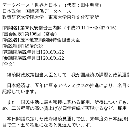
データベース「世界と日本」（代表：田中明彦）
日本政治・国際関係データベース
政策研究大学院大学・東京大学東洋文化研究所
[内閣名] 第98代安倍晋三内閣（平成29.11.1〜令和2.9.16）
[国会回次] 第196回（常会）
[演説者] 茂木敏充内閣府特命担当大臣
[演説種別] 経済演説
[衆議院演説年月日] 2018/01/22
[参議院演説年月日] 2018/01/22
[全文]
経済財政政策担当大臣として、我が国経済の課題と政策運
日本経済は、五年に亘るアベノミクスの推進により、名目Ｇ
記録しています。
また、国民生活に最も密接に関わる雇用、所得についても、
め、二％程度の高い賃上げが四年連続で実現するなど、雇用
本日閣議決定した政府経済見通しでは、来年度の日本経済に
目で二・五％程度になると見込んでいます。