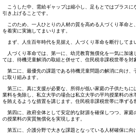
こうした中、需給ギャップは縮小し、足もとではプラスにな
引き上げることです。
このため、一人ひとりの人材の質を高める人づくり革命と、
を着実に実施してまいります。
まず、人生百年時代を見据え、人づくり革命を断行してま
人づくり革命では、第一に、幼児教育無償化を一気に加速し
ては、待機児童解消の取組と併せて、住民税非課税世帯を対
第二に、最優先の課題である待機児童問題の解消に向け、子
に取り組みます。
第三に、真に支援が必要な、所得が低い家庭の子供たちには
業料を免除し、私立大学の場合は私立大学の平均授業料の水
を賄えるような措置を講じます。住民税非課税世帯に準ずる
第四に、政府全体として安定的な財源を確保しつつ、家庭の
の授業料の実質無償化を実現します。
第五に、介護分野で大きな課題となっている人材確保に向