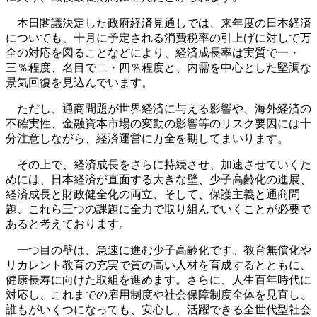
本日閣議決定した政府経済見通しでは、来年度の日本経済
についても、十月に予定される消費税率の引上げに対して万
全の対応を図ることなどにより、経済成長率は実質で一・
三％程度、名目で二・四％程度と、内需を中心とした堅調な
景気回復を見込んでいます。
ただし、通商問題が世界経済に与える影響や、海外経済の
不確実性、金融資本市場の変動の影響等のリスク要因には十
分注意しながら、経済運営に万全を期してまいります。
その上で、経済成長をさらに持続させ、加速させていくた
めには、日本経済が直面する大きな壁、少子高齢化の進展、
経済成長と財政健全化の両立、そして、保護主義と通商問
題、これら三つの課題に全力で取り組んでいくことが必要で
あると考えております。
一つ目の壁は、急速に進む少子高齢化です。教育無償化や
リカレント教育の充実で質の高い人材を育成するとともに、
健康長寿に向けた取組を進めます。さらに、人生百年時代に
対応し、これまでの雇用制度や社会保障制度全体を見直し、
誰もがいくつになっても、安心し、活躍できる全世代型社会