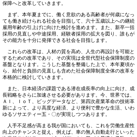
保障へと改革していきます。
まず、本年夏までに、働く意欲のある高齢者が何歳になっ
ても働き続けられる社会を目指して、六十五歳以上への継続
雇用年齢の引上げに向けた検討を進めます。また、新卒一括
採用の見直しや中途採用、経験者採用の拡大を図り、誰もが
その能力を十分に発揮できる社会を目指します。
これらの改革は、人材の質を高め、人生の再設計を可能と
するための改革であり、その実現は全世代型社会保障制度の
基盤となります。こうした基盤を整備した上で、本年夏頃か
ら、給付と負担の見直しも含めた社会保障制度全体の改革を
本格的に検討していきます。
また、日本経済の課題である潜在成長率の向上に向け、成
長戦略をさらに加速させる必要があります。今、世界では、
ＡＩ、ＩｏＴ、ビッグデータなど、第四次産業革命の技術革
新によって、より高度な経済、より便利で豊かな生活、いわ
ゆるソサエティー五・〇が実現しつつあります。
人手不足感が高まる我が国においても、これを労働生産性
向上のチャンスと捉え、例えば、車の無人自動走行といった