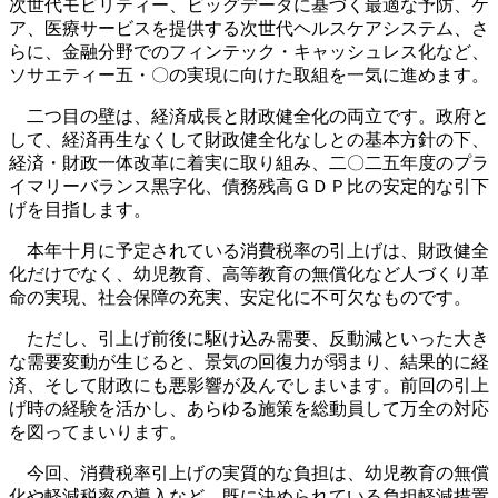
次世代モビリティー、ビッグデータに基づく最適な予防、ケ
ア、医療サービスを提供する次世代ヘルスケアシステム、さ
らに、金融分野でのフィンテック・キャッシュレス化など、
ソサエティー五・〇の実現に向けた取組を一気に進めます。
二つ目の壁は、経済成長と財政健全化の両立です。政府と
して、経済再生なくして財政健全化なしとの基本方針の下、
経済・財政一体改革に着実に取り組み、二〇二五年度のプラ
イマリーバランス黒字化、債務残高ＧＤＰ比の安定的な引下
げを目指します。
本年十月に予定されている消費税率の引上げは、財政健全
化だけでなく、幼児教育、高等教育の無償化など人づくり革
命の実現、社会保障の充実、安定化に不可欠なものです。
ただし、引上げ前後に駆け込み需要、反動減といった大き
な需要変動が生じると、景気の回復力が弱まり、結果的に経
済、そして財政にも悪影響が及んでしまいます。前回の引上
げ時の経験を活かし、あらゆる施策を総動員して万全の対応
を図ってまいります。
今回、消費税率引上げの実質的な負担は、幼児教育の無償
化や軽減税率の導入など、既に決められている負担軽減措置