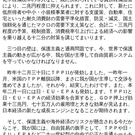
により、二兆円程度に抑えられます。これに対して、新たに
低所得者や中小・小規模事業者に対する支援策、自動車、住
宅といった耐久消費財の需要平準化措置、防災・減災、国土
強靱化を通じたマクロの需要下支え策など、合計二・三兆円
程度の予算、税制措置。消費税率引上げによる経済への影響
を乗り越える十二分の対策を講じてまいります。
三つ目の壁は、保護主義と通商問題です。今、世界で保護
主義の動きが広がる中、我が国が主導して自由貿易システム
を守っていかなければなりません。
昨年十二月三十日にＴＰＰ11が発効しました。一昨年一
月、米国のＴＰＰ離脱以降、まさに我が国が主導して交渉を
進めてきましたが、それが今、結実したわけです。また、本
年二月一日には日・ＥＵ・ＥＰＡも発効します。ＴＰＰ11と
日・ＥＵ・ＥＰＡの経済効果を合算すると、ＧＤＰ押上げ効
果十三兆円、七十五万人の雇用増と大きな効果が見込まれ、
日本経済の新たな成長エンジンとなることが期待されます。
そして、保護主義や海外経済のリスクが懸念される今だか
らこそ、我が国には、自由貿易の旗手として、ＴＰＰや日・
ＥＵ・ＥＰＡなど二十一世紀型の自由で公正な共通ルールを