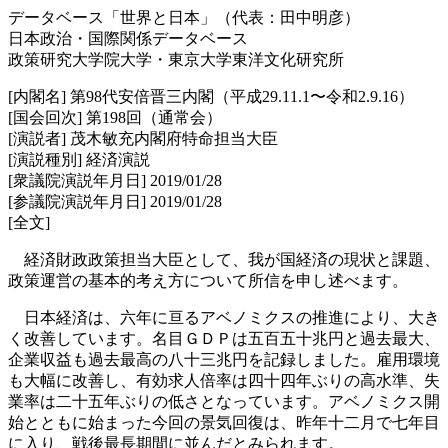
データベース「世界と日本」（代表：田中明彦）
日本政治・国際関係データベース
政策研究大学院大学・東京大学東洋文化研究所
[内閣名] 第98代安倍晋三内閣（平成29.11.1〜令和2.9.16）
[国会回次] 第198回（通常会）
[演説者] 茂木敏充内閣府特命担当大臣
[演説種別] 経済演説
[衆議院演説年月日] 2019/01/28
[参議院演説年月日] 2019/01/28
[全文]
経済財政政策担当大臣として、我が国経済の現状と課題、
政策運営の基本的考え方について所信を申し述べます。
日本経済は、六年に亘るアベノミクスの推進により、大き
く改善しています。名目ＧＤＰは五百五十兆円と過去最大、
企業収益も過去最高の八十三兆円を記録しました。雇用環境
も大幅に改善し、有効求人倍率は四十四年ぶりの高水準、失
業率は二十五年ぶりの低さとなっています。アベノミクス開
始とともに始まった今回の景気回復は、昨年十二月で七年目
に入り、戦後最長期間に並んだとみられます。