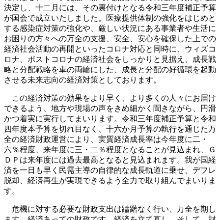
決定し、十二月には、その裏付けとなる令和三年度補正予算
が国会で成立いたしました。医療提供体制の強化をはじめと
する感染症対策の強化や、厳しい状況にある事業者や生活に
お困りの方々への万全の支援、安全、安心を確保した上での
経済社会活動の再開といったコロナ対応と同時に、ウィズコ
ロナ、ポストコロナの経済社会をしっかりと見据え、成長戦
略と分配戦略を車の両輪にした、成長と分配の好循環を起動
させる未来志向の経済対策としております。
この経済対策の効果をより早く、より多くの人々にお届け
できるよう、地方や現場の声をきめ細かく聞きながら、円滑
かつ着実に実行してまいります。令和三年度補正予算と令和
四年度本予算を切れ目なく、十六か月予算の執行を通じた万
全の経済財政運営により、実質経済成長率は今年度に二・
六％程度、来年度に三・二％程度となることが見込まれ、Ｇ
ＤＰは来年度には過去最高となると見込まれます。我が国経
済を一日も早く民需主導の自律的な成長軌道に乗せ、デフレ
脱却、経済再生が実現できるよう全力で取り組んでまいりま
す。
危機に対する必要な財政支出は躊躇なく行い、万全を期し
ます。経済あっての財政です。経済を立て直し、そして、財