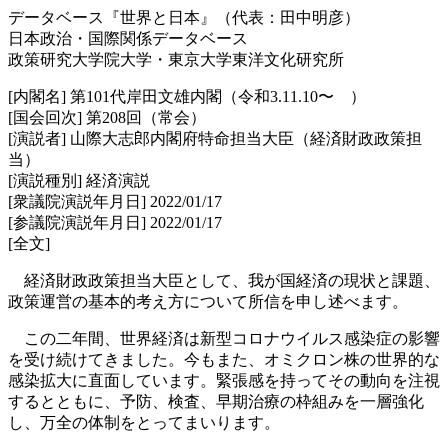
データベース『世界と日本』（代表：田中明彦）
日本政治・国際関係データベース
政策研究大学院大学・東京大学東洋文化研究所
[内閣名] 第101代岸田文雄内閣（令和3.11.10〜 ）
[国会回次] 第208回（常会）
[演説者] 山際大志郎内閣府特命担当大臣（経済財政政策担
当）
[演説種別] 経済演説
[衆議院演説年月日] 2022/01/17
[参議院演説年月日] 2022/01/17
[全文]
経済財政政策担当大臣として、我が国経済の現状と課題、
政策運営の基本的考え方について所信を申し述べます。
この二年間、世界経済は新型コロナウイルス感染症の影響
を受け続けてきました。今もまた、オミクロン株の世界的な
感染拡大に直面しています。緊張感を持ってその動向を注視
するとともに、予防、検査、早期治療の枠組みを一層強化
し、万全の体制をとってまいります。