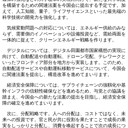
を構築するための関連法案を今国会に提出する予定です。加
えて、人工知能、量子、ライフサイエンスといった最先端の
科学技術の開発力を強化します。
気候変動問題への対応については、エネルギー供給のみな
らず、需要側のイノベーションや設備投資など、需給両面を
一体的に捉えて、クリーンエネルギー戦略を作ります。
デジタルについては、デジタル田園都市国家構想の実現に
向けて、自動配送や自動運転、ドローン宅配、テレワークと
いったフロンティア部分を地方から実装します。このため、
自動配送サービスや自動運転移動サービスについて、今国会
に関連法案を提出し、構造改革を進めてまいります。
経済安全保障については、サプライチェーンの強靱化や基
幹インフラの信頼性確保などを進めるため、与党との協議を
踏まえ、今国会への新たな法案の提出を目指し、経済安全保
障の確立を進めてまいります。
次に、分配戦略です。人への分配は、コストではなく、未
来への投資です。官と民が共に役割を果たすことで成長の果
実をしっかりと分配し、消費を喚起することで次の成長につ