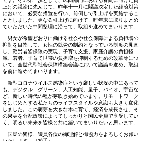
です。その第一歩として、民間部門における春闘に向けた賃
上げの議論に先んじて、昨年十一月に閣議決定した経済対策
において、必要な措置を行い、前倒しで引上げを実施するこ
ととしました。更なる引上げに向けて、昨年末に取りまとめ
ていただいた中間整理に沿って、取組を進めてまいります。
男女が希望どおりに働ける社会や社会保障による負担増の
抑制を目指して、女性の就労の制約となっている制度の見直
し、勤労者皆保険の実現、子育て支援、家庭介護の負担軽
減、若者、子育て世帯の負担増を抑制するための改革等につ
いて、全世代型社会保障構築会議において議論を進め、取組
を前に進めてまいります。
新型コロナウイルス感染症という厳しい状況の中にあって
も、デジタル、グリーン、人工知能、量子、バイオ、宇宙な
ど、新しい時代の種が芽吹き始めています。リモートワーク
をはじめとする私たちのライフスタイルや意識も大きく変化
しました。この萌芽を大きな木に育て、経済を成長させ、そ
の果実を分配政策によってしっかりと国民全員で享受してい
く、明るい未来を皆様と共に築いてまいりたいと思います。
国民の皆様、議員各位の御理解と御協力をよろしくお願い
いたします。（拍手）