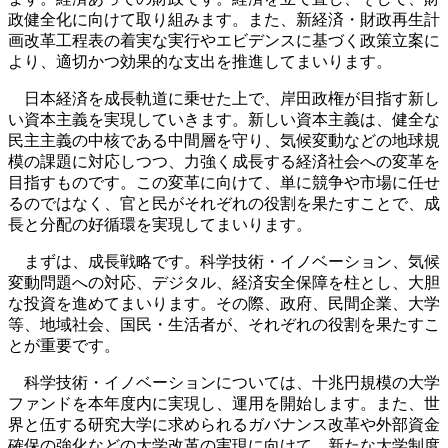
政健全化に向けて取り組みます。また、新経済・財政再生計
画改革工程表の着実な実行やエビデンスに基づく政策立案に
より、適切かつ効果的な支出を推進してまいります。
日本経済を成長軌道に乗せた上で、岸田政権が目指す新し
い資本主義を実現していきます。新しい資本主義は、健全な
民主主義の中核である中間層を守り、気候変動などの地球規
模の課題に対応しつつ、力強く成長する経済社会への変革を
目指すものです。この変革に向けて、単に競争や市場に任せ
るのではなく、官と民がそれぞれの役割を果たすことで、成
長と分配の好循環を実現してまいります。
まずは、成長戦略です。科学技術・イノベーション、気候
変動問題への対応、デジタル、経済安全保障を柱とし、大胆
な投資を進めてまいります。その際、政府、民間企業、大学
等、地域社会、国民・生活者が、それぞれの役割を果たすこ
とが重要です。
科学技術・イノベーションについては、十兆円規模の大学
ファンドを本年度内に実現し、運用を開始します。また、世
界と伍する研究大学に求められるガバナンス改革や外部資金
確保の強化などの大学改革の実現に向けて、新たな大学制度