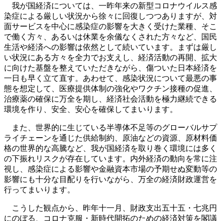
我が国経済については、一昨年来の新型コロナウイルス感
染症による厳しい状況から徐々に回復しつつありますが、対
面サービスを中心に感染症の影響を大きく受けた業種、そこ
で働く方々、あるいは休業を余儀なくされた方々など、国民
生活や経済への影響は依然として続いています。まずは厳し
い状況にある方々を全力でお支えし、経済活動の再開、拡大
に向けた基盤を整えていただきながら、傷ついた日本経済を
一日も早く立て直す。あわせて、感染状況について最悪の事
態を想定して、医療提供体制の強化やワクチン接種の促進、
治療薬の確保に万全を期し、経済社会活動を極力継続できる
環境を作り、安全、安心を確保してまいります。
また、世界的に生じている半導体不足等のグローバルサプ
ライチェーンを通じた供給制約、原油などの資源、原材料価
格の世界的な高騰など、我が国経済を取り巻く環境には多く
の下振れリスクが存在しています。内外経済の動向を常に注
視し、感染症による影響や金融資本市場の予期せぬ変動等の
影響にも十分な目配りを行いながら、万全の経済財政運営を
行ってまいります。
こうした観点から、昨年十一月、財政支出五十五・七兆円
にのぼる、コロナ克服・新時代開拓のための経済対策を閣議