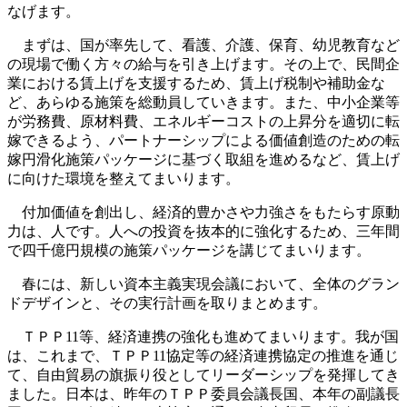
なげます。
まずは、国が率先して、看護、介護、保育、幼児教育など
の現場で働く方々の給与を引き上げます。その上で、民間企
業における賃上げを支援するため、賃上げ税制や補助金な
ど、あらゆる施策を総動員していきます。また、中小企業等
が労務費、原材料費、エネルギーコストの上昇分を適切に転
嫁できるよう、パートナーシップによる価値創造のための転
嫁円滑化施策パッケージに基づく取組を進めるなど、賃上げ
に向けた環境を整えてまいります。
付加価値を創出し、経済的豊かさや力強さをもたらす原動
力は、人です。人への投資を抜本的に強化するため、三年間
で四千億円規模の施策パッケージを講じてまいります。
春には、新しい資本主義実現会議において、全体のグラン
ドデザインと、その実行計画を取りまとめます。
ＴＰＰ11等、経済連携の強化も進めてまいります。我が国
は、これまで、ＴＰＰ11協定等の経済連携協定の推進を通じ
て、自由貿易の旗振り役としてリーダーシップを発揮してき
ました。日本は、昨年のＴＰＰ委員会議長国、本年の副議長