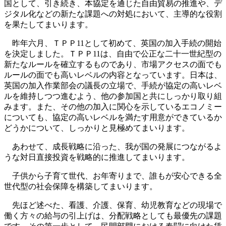
国として、引き続き、本協定を通じた自由貿易の推進や、デ
ジタル化などの新たな課題への対処において、主導的な役割
を果たしてまいります。
昨年六月、ＴＰＰ11として初めて、英国の加入手続の開始
を決定しました。ＴＰＰ11は、自由で公正な二十一世紀型の
新たなルールを確立するものであり、市場アクセスの面でも
ルールの面でも高いレベルの内容となっています。日本は、
英国の加入作業部会の議長の立場で、手続が協定の高いレベ
ルを維持しつつ進むよう、他の参加国と共にしっかり取り組
みます。また、その他の加入に関心を示しているエコノミー
についても、協定の高いレベルを満たす用意ができているか
どうかについて、しっかりと見極めてまいります。
あわせて、成長戦略に沿った、我が国の発展につながるよ
うな対日直接投資を戦略的に推進してまいります。
子供から子育て世代、お年寄りまで、誰もが安心できる全
世代型の社会保障を構築してまいります。
先ほど述べた、看護、介護、保育、幼児教育などの現場で
働く方々の給与の引上げは、分配戦略としても最優先の課題