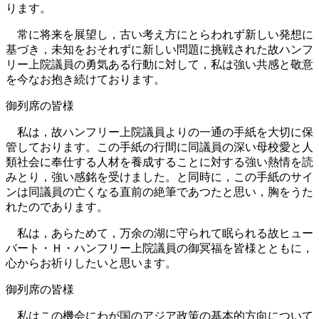
ります。
常に将来を展望し，古い考え方にとらわれず新しい発想に
基づき，未知をおそれずに新しい問題に挑戦された故ハンフ
リー上院議員の勇気ある行動に対して，私は強い共感と敬意
を今なお抱き続けております。
御列席の皆様
私は，故ハンフリー上院議員よりの一通の手紙を大切に保
管しております。この手紙の行間に同議員の深い母校愛と人
類社会に奉仕する人材を養成することに対する強い熱情を読
みとり，強い感銘を受けました。と同時に，この手紙のサイ
ンは同議員の亡くなる直前の絶筆であつたと思い，胸をうた
れたのであります。
私は，あらためて，万余の湖に守られて眠られる故ヒュー
バート・Ｈ・ハンフリー上院議員の御冥福を皆様とともに，
心からお祈りしたいと思います。
御列席の皆様
私はこの機会にわが国のアジア政策の基本的方向について