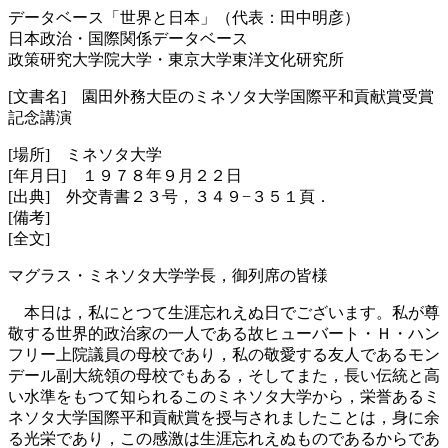
データベース「世界と日本」（代表：田中明彦）
日本政治・国際関係データベース
政策研究大学院大学・東京大学東洋文化研究所
[文書名] 園田外務大臣のミネソタ大学国際平和貢献賞受賞
記念講演
[場所] ミネソタ大学
[年月日] １９７８年９月２２日
[出典] 外交青書２３号，３４９−３５１頁．
[備考]
[全文]
マグラス・ミネソタ大学学長，御列席の皆様
本日は，私にとつて生涯忘れえぬ日でございます。私が尊
敬する世界的政治家の一人である故ヒューバート・Ｈ・ハン
フリー上院議員の母校であり，私の敬愛する友人であるモン
デール副大統領の母校でもある，そしてまた，長い伝統と高
い水準をもつて知られるこのミネソタ大学から，栄誉あるミ
ネソタ大学国際平和貢献賞を授与されましたことは，身に余
る光栄であり，この感激は生涯忘れえぬものであるからであ