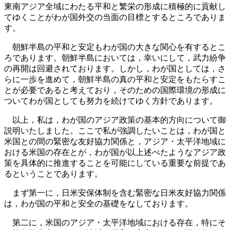
東南アジア全域にわたる平和と繁栄の形成に積極的に貢献し
てゆくことがわが国外交の当面の目標とするところでありま
す。
朝鮮半島の平和と安定もわが国の大きな関心を有するとこ
ろであります。朝鮮半島においては，幸いにして，武力紛争
の再開は回避されております。しかし，わが国としては，さ
らに一歩を進めて，朝鮮半島の真の平和と安定をもたらすこ
とが必要であると考えており，そのための国際環境の形成に
ついてわが国としても努力を続けてゆく方針であります。
以上，私は，わが国のアジア政策の基本的方向について御
説明いたしました。ここで私が強調したいことは，わが国と
米国との間の緊密な友好協力関係と，アジア・太平洋地域に
おける米国の存在とが，わが国が以上述べたようなアジア政
策を具体的に推進することを可能にしている重要な前提であ
るということであります。
まず第一に，日米安保体制を含む緊密な日米友好協力関係
は，わが国の平和と安全の基礎をなしております。
第二に，米国のアジア・太平洋地域における存在，特にそ