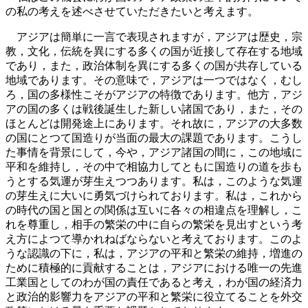
の私の考えを述べさせていただきたいと考えます。
アジアは簡単に一言で表現されますが，アジアは歴史，宗
教，文化，伝統を異にする多くの国が近接して存在する地域
であり，また，政治体制を異にする多くの国が共存している
地域であります。その意味で，アジアは一つではなく，むし
ろ，国の多様性こそがアジアの特徴であります。他方，アジ
アの国の多くは戦後誕生した新しい諸国であり，また，その
ほとんどは開発途上にあります。それ故に，アジアの大多数
の国にとつて国造りが当面の最大の課題であります。こうし
た事情を背景にして，今や，アジア諸国の間に，この地域に
平和を維持し，その中で相協力してともに国造りの道を歩も
うとする気運が芽生えつつあります。私は，このような気運
の芽生えに大いに勇気づけられております。私は，これから
の時代の国と国との関係は互いに各々の相違点を理解し，こ
れを尊重し，相手の繁栄の中に自らの繁栄を見出すという考
え方によつて導かれねばならないと考えております。このよ
うな認識の下に，私は，アジアの平和と繁栄の維持，増進の
ために積極的に貢献することは，アジアにおける唯一の先進
工業国としてのわが国の責任であると考え，わが国の経済力
と政治的影響力をアジアの平和と繁栄に役立てることを外交