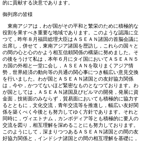
的に貢献する決意であります。
御列席の皆様
東南アジアは，わが国がその平和と繁栄のために積極的な
役割を果すべき重要な地域であります。このような認識に立
つて，昨年８月福田総理大臣はＡＳＥＡＮ諸国の首脳会議に
出席し，併せて，東南アジア諸国を歴訪し，これらの国々と
の間の心と心のかよう相互信頼関係の構築に努めました。そ
の後をうけて私は，本年６月にタイ国においてＡＳＥＡＮ５
カ国の外相と一堂に会し，ＡＳＥＡＮを取りまくアジア情
勢，世界経済の動向等の共通の関心事につき幅広い意見交換
を行いました。わが国とＡＳＥＡＮ諸国との友好協力関係
は，今や，かつてないほど緊密なものとなつております。わ
が国としては，ＡＳＥＡＮ諸国及びビルマの開発，発展に資
金面，技術面のみならず，貿易面においても積極的に協力す
るとともに，文化交流，青年交流等を推進し，幅広い友好関
係を築くべく今後とも努力してゆく方針であります。それと
同時に，ヴィエトナム，カンボディア等とも積極的に要人の
交流を図り，相互理解を深めることにも努力しております。
このようにして，深まりつつあるＡＳＥＡＮ諸国との間の友
好協力関係と，インドシナ諸国との間の相互理解を基礎に，