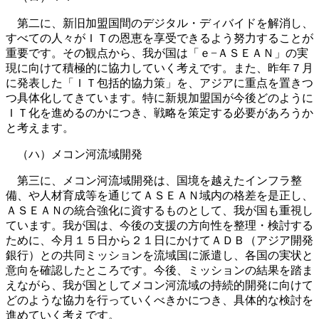
第二に、新旧加盟国間のデジタル・ディバイドを解消し、
すべての人々がＩＴの恩恵を享受できるよう努力することが
重要です。その観点から、我が国は「ｅ−ＡＳＥＡＮ」の実
現に向けて積極的に協力していく考えです。また、昨年７月
に発表した「ＩＴ包括的協力策」を、アジアに重点を置きつ
つ具体化してきています。特に新規加盟国が今後どのように
ＩＴ化を進めるのかにつき、戦略を策定する必要があろうか
と考えます。
（ハ）メコン河流域開発
第三に、メコン河流域開発は、国境を越えたインフラ整
備、や人材育成等を通じてＡＳＥＡＮ域内の格差を是正し、
ＡＳＥＡＮの統合強化に資するものとして、我が国も重視し
ています。我が国は、今後の支援の方向性を整理・検討する
ために、今月１５日から２１日にかけてＡＤＢ（アジア開発
銀行）との共同ミッションを流域国に派遣し、各国の実状と
意向を確認したところです。今後、ミッションの結果を踏ま
えながら、我が国としてメコン河流域の持続的開発に向けて
どのような協力を行っていくべきかにつき、具体的な検討を
進めていく考えです。