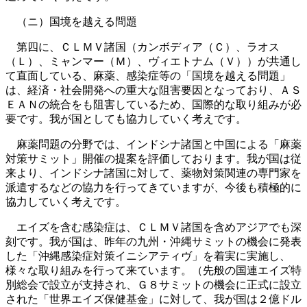
（ニ）国境を越える問題
第四に、ＣＬＭＶ諸国（カンボディア（Ｃ）、ラオス
（Ｌ）、ミャンマー（Ｍ）、ヴィエトナム（Ｖ））が共通し
て直面している、麻薬、感染症等の「国境を越える問題」
は、経済・社会開発への重大な阻害要因となっており、ＡＳ
ＥＡＮの統合をも阻害しているため、国際的な取り組みが必
要です。我が国としても協力していく考えです。
麻薬問題の分野では、インドシナ諸国と中国による「麻薬
対策サミット」開催の提案を評価しております。我が国は従
来より、インドシナ諸国に対して、薬物対策関連の専門家を
派遣するなどの協力を行ってきていますが、今後も積極的に
協力していく考えです。
エイズを含む感染症は、ＣＬＭＶ諸国を含めアジアでも深
刻です。我が国は、昨年の九州・沖縄サミットの機会に発表
した「沖縄感染症対策イニシアティヴ」を着実に実施し、
様々な取り組みを行って来ています。（先般の国連エイズ特
別総会で設立が支持され、Ｇ８サミットの機会に正式に設立
された「世界エイズ保健基金」に対して、我が国は２億ドル