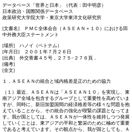
データベース「世界と日本」（代表：田中明彦）
日本政治・国際関係データベース
政策研究大学院大学・東京大学東洋文化研究所
[文書名] ＰＭＣ全体会合（ＡＳＥＡＮ＋１０）における田
中外務大臣ステートメント
[場所] ハノイ（ベトナム）
[年月日] ２００１年７月２６日
[出典] 外交青書４５号，２７５−２７６頁．
[備考]
[全文]
１．ＡＳＥＡＮの統合と域内格差是正のための協力
（１）最近、ＡＳＥＡＮは「ＡＳＥＡＮ１０」を実現し、東
南アジア全域を包含するグループとして重要性を高めていま
すが、同時に、新旧加盟国間の経済格差等の様々な問題を抱
えていることから、その統合の強化が喫緊の課題となってま
す。我が国としては、ＡＳＥＡＮが一体性を維持しつつ発展
していくことは、東アジアの平和と繁栄のために極めて重要
であると考えています。その観点から、我が国としても、Ａ