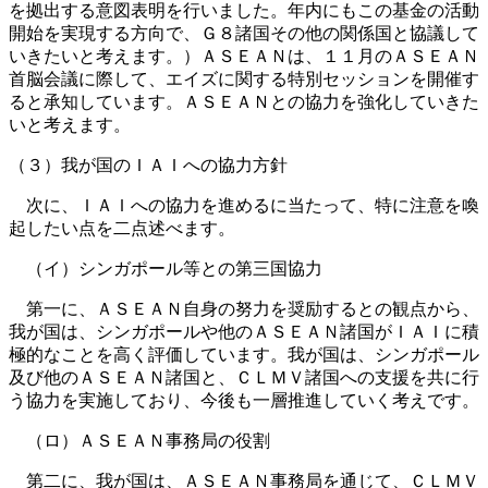
を拠出する意図表明を行いました。年内にもこの基金の活動
開始を実現する方向で、Ｇ８諸国その他の関係国と協議して
いきたいと考えます。）ＡＳＥＡＮは、１１月のＡＳＥＡＮ
首脳会議に際して、エイズに関する特別セッションを開催す
ると承知しています。ＡＳＥＡＮとの協力を強化していきた
いと考えます。
（３）我が国のＩＡＩへの協力方針
次に、ＩＡＩへの協力を進めるに当たって、特に注意を喚
起したい点を二点述べます。
（イ）シンガポール等との第三国協力
第一に、ＡＳＥＡＮ自身の努力を奨励するとの観点から、
我が国は、シンガポールや他のＡＳＥＡＮ諸国がＩＡＩに積
極的なことを高く評価しています。我が国は、シンガポール
及び他のＡＳＥＡＮ諸国と、ＣＬＭＶ諸国への支援を共に行
う協力を実施しており、今後も一層推進していく考えです。
（ロ）ＡＳＥＡＮ事務局の役割
第二に、我が国は、ＡＳＥＡＮ事務局を通じて、ＣＬＭＶ