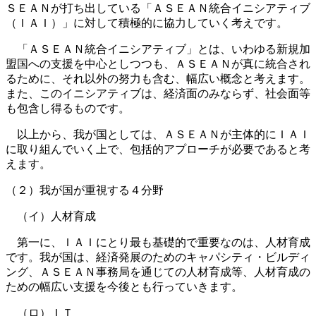
ＳＥＡＮが打ち出している「ＡＳＥＡＮ統合イニシアティブ
（ＩＡＩ）」に対して積極的に協力していく考えです。
「ＡＳＥＡＮ統合イニシアティブ」とは、いわゆる新規加
盟国への支援を中心としつつも、ＡＳＥＡＮが真に統合され
るために、それ以外の努力も含む、幅広い概念と考えます。
また、このイニシアティブは、経済面のみならず、社会面等
も包含し得るものです。
以上から、我が国としては、ＡＳＥＡＮが主体的にＩＡＩ
に取り組んでいく上で、包括的アプローチが必要であると考
えます。
（２）我が国が重視する４分野
（イ）人材育成
第一に、ＩＡＩにとり最も基礎的で重要なのは、人材育成
です。我が国は、経済発展のためのキャパシティ・ビルディ
ング、ＡＳＥＡＮ事務局を通じての人材育成等、人材育成の
ための幅広い支援を今後とも行っていきます。
（ロ）ＩＴ