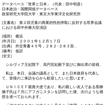
データベース「世界と日本」（代表：田中明彦）
日本政治・国際関係データベース
政策研究大学院大学・東京大学東洋文化研究所
[文書名] 第２回児童の商業的性的搾取に反対する世界会議
における田中外務大臣演説
[場所] 横浜
[年月日] ２００１年１２月１７日
[出典] 外交青書４５号，２８２−２８３頁．
[備考] 仮訳
[全文]
シルヴィア王妃陛下、高円宮妃殿下並びに御出席の皆様、
私は、本日、会議の議長として、また日本政府を代表し
て、皆様のご来訪を心から歓迎したいと思います。
ＵＮＩＣＥＦ親善大使であり、私の親しい友人である黒柳
徹子氏は７月にアフガニスタンを訪問した後、次のような感
想を述べておられます。