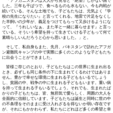
「アフガニスタンは大人から見ると『絶望』しかない国で
した。三年も干ばつで、食べるものも水もない。今も内戦が
続いている。そんな土地でも、子どもたちは、元気よく『学
校の先生になりたい』と言ってくれる。地雷で片足をなくし
た羊飼いの少年が、義足をつけてもらって又歩けるようにな
って、『うれしいなぁ、また羊と一緒に暮らせます』と言っ
ている。そういう希望を持って生きていける子どもって何て
素晴らしいんだろうと心から思いました。」と。
そして、私自身もまた、先月、パキスタンで訪れたアフガ
ン避難民キャンプの中で実際に多くのこのような子どもたち
に出会うことができました。
皆様ご存じのとおり、子どもたちはこの世界に生まれ出る
とき、必ずしも同じ条件の下に生まれてくるわけではありま
せん。豊かで幸せな環境に生まれる子どももいるでしょう
し、貧困の中、戦争の中に生まれる子どももいます。重い病
を持って生まれる子もいるでしょう。それでも、生まれたば
かりの子どもたちは、皆、無邪気で愛らしく、周囲の大人を
全面的に信頼しています。子どもたちは誕生と同時に世の中
の不条理をそのままに受け入れざるを得ないか弱い存在です
が、それにもかかわらず、私たちにどれほど多くの希望と幸