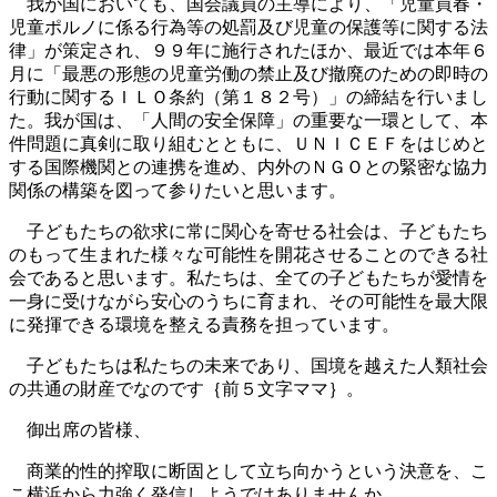
我が国においても、国会議員の主導により、「児童買春・
児童ポルノに係る行為等の処罰及び児童の保護等に関する法
律」が策定され、９９年に施行されたほか、最近では本年６
月に「最悪の形態の児童労働の禁止及び撤廃のための即時の
行動に関するＩＬＯ条約（第１８２号）」の締結を行いまし
た。我が国は、「人間の安全保障」の重要な一環として、本
件問題に真剣に取り組むとともに、ＵＮＩＣＥＦをはじめと
する国際機関との連携を進め、内外のＮＧＯとの緊密な協力
関係の構築を図って参りたいと思います。
子どもたちの欲求に常に関心を寄せる社会は、子どもたち
のもって生まれた様々な可能性を開花させることのできる社
会であると思います。私たちは、全ての子どもたちが愛情を
一身に受けながら安心のうちに育まれ、その可能性を最大限
に発揮できる環境を整える責務を担っています。
子どもたちは私たちの未来であり、国境を越えた人類社会
の共通の財産でなのです｛前５文字ママ｝。
御出席の皆様、
商業的性的搾取に断固として立ち向かうという決意を、こ
こ横浜から力強く発信しようではありませんか。