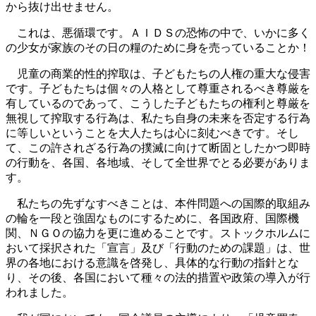
から抜け出せません。
これは、悪循環です。ＡＩＤＳの恐怖の中で、いかに多く
の少女が家族のその日の糧のために身を売っていることか！
児童の商業的性的搾取は、子どもたちの人権の重大な侵害
です。子どもたちは個々の人格として尊重されるべき尊厳を
有しているのであって、こうした子どもたちの権利と尊厳を
無視して搾取する行為は、私たち自身の未来を否定する行為
に等しいということを大人たちは心に刻むべきです。そし
て、この許されざる行為の撲滅に向けて断固としたかつ即時
の行動を、各国、各地域、そして全世界でとる必要がありま
す。
私たちの先ずなすべきことは、本件問題への国際的取組み
の輪を一段と強固なものにするために、各国政府、国際機
関、ＮＧＯの協力を更に進めることです。ストックホルムに
おいて採択された「宣言」及び「行動のための課題」は、世
界の各地における意識を啓発し、具体的な行動の指針とな
り、その後、各国において種々の法的措置や政策の導入が行
われました。