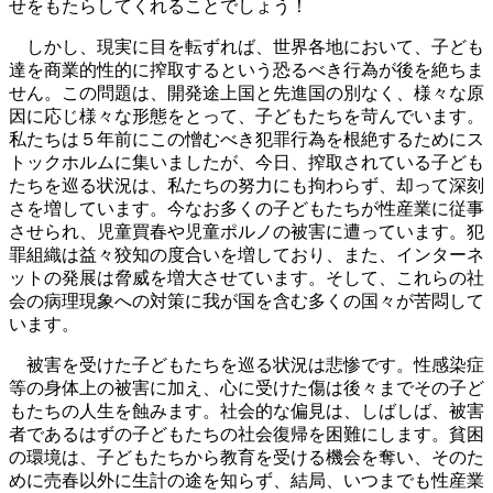
せをもたらしてくれることでしょう！
しかし、現実に目を転ずれば、世界各地において、子ども
達を商業的性的に搾取するという恐るべき行為が後を絶ちま
せん。この問題は、開発途上国と先進国の別なく、様々な原
因に応じ様々な形態をとって、子どもたちを苛んでいます。
私たちは５年前にこの憎むべき犯罪行為を根絶するためにス
トックホルムに集いましたが、今日、搾取されている子ども
たちを巡る状況は、私たちの努力にも拘わらず、却って深刻
さを増しています。今なお多くの子どもたちが性産業に従事
させられ、児童買春や児童ポルノの被害に遭っています。犯
罪組織は益々狡知の度合いを増しており、また、インターネ
ットの発展は脅威を増大させています。そして、これらの社
会の病理現象への対策に我が国を含む多くの国々が苦悶して
います。
被害を受けた子どもたちを巡る状況は悲惨です。性感染症
等の身体上の被害に加え、心に受けた傷は後々までその子ど
もたちの人生を蝕みます。社会的な偏見は、しばしば、被害
者であるはずの子どもたちの社会復帰を困難にします。貧困
の環境は、子どもたちから教育を受ける機会を奪い、そのた
めに売春以外に生計の途を知らず、結局、いつまでも性産業