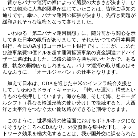
昔からパナマ運河の幅によって船腹の大きさが決まり、ひ
いては物流に人為的限界が生じていたことは、皆様ご承知の
通りです。幸い、パナマ運河の拡張が決まり、先行き問題が
緩和されそうな塩梅となって参りました。
いわゆる「第二パナマ運河構想」に、随分前から関心を示
してきた日本の銀行がありまして、それがかつての日本興業
銀行、今日のみずほコーポレート銀行です。ここが、このた
び総事業費50億ドルを超す運河拡張事業の資金調達アドバイ
ザーに選ばれました。15倍の競争を勝ち抜いたとかで、ある
種、執念の賜物かもしれません。パナマ運河の取り組みはそ
んなふうに、「オールジャパン」の仕事となります。
加えて日本は、ODAを通じた中米のインフラ統合支援と
して、いわゆるドライ・キャナル、「乾いた運河」構想とい
うものを後押ししています。海から陸、そして海、とモーダ
ルシフト（異なる輸送形態の使い分け）で接続すると、大西
洋と太平洋をつなぐ太い輸送路ができると期待できます。
このように、世界経済の物流面におけるボトルネックにな
りそうなところへODAなり、外交資源を集中投下し、ネッ
トワーク効果を極大化することは、我が国外交に課せられた