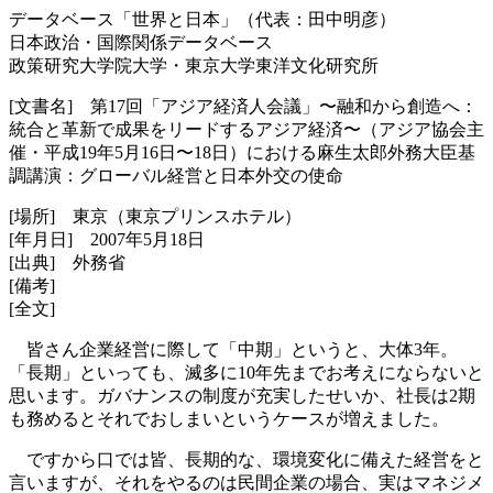
データベース「世界と日本」（代表：田中明彦）
日本政治・国際関係データベース
政策研究大学院大学・東京大学東洋文化研究所
[文書名] 第17回「アジア経済人会議」〜融和から創造へ：
統合と革新で成果をリードするアジア経済〜（アジア協会主
催・平成19年5月16日〜18日）における麻生太郎外務大臣基
調講演：グローバル経営と日本外交の使命
[場所] 東京（東京プリンスホテル）
[年月日] 2007年5月18日
[出典] 外務省
[備考]
[全文]
皆さん企業経営に際して「中期」というと、大体3年。
「長期」といっても、滅多に10年先までお考えにならないと
思います。ガバナンスの制度が充実したせいか、社長は2期
も務めるとそれでおしまいというケースが増えました。
ですから口では皆、長期的な、環境変化に備えた経営をと
言いますが、それをやるのは民間企業の場合、実はマネジメ