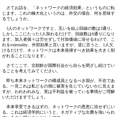
さてお話を、「ネットワークの経済効果」というものに転
じます。これの極大化というのは、外交の場合、何を意味す
るでしょうか。
3人のネットワークですと、互いを結ぶ回線の数は3通り。
しかしここにたった1人加わるだけで、回線数は6通りになり
ます。加入者個々は労せずして付加価値に浴せるわけで、こ
れをexternality、外部効果と言いますが、逆に言うと、1人欠
けるだけで、ネットワークは本来発揮すべき効果を大きく削
がれることになります。
さてここで、北朝鮮が国際社会から自らを閉ざし続けてい
ることを考えてみてください。
即ち本来ネットワークの構成員となるべき国が、不在であ
る。一見これは私どもの側に被害を生じていないかに見えま
すが、われわれみな、実は不利益を被っている事情がご理解
いただけますでしょう。
本来享受できるはずの、ネットワークの恩恵に浴せずにい
る。これは経済学的にいうと、ネガティブな出費を強いられ