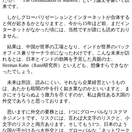
た‐が、「The Globalization of Markets」という論文を書いて以
来です。
しかしグローバリゼーションとインターネットが合体する
と何が起きるかとなりますと、今から15年ほど前、まだイン
ターネットがなかった頃には、当然ですが誰にも読めており
ません。
結果は、中国が世界の工場となり、インドが世界のバック
オフィス兼リサーチラボになったわけです。こんな未来が訪
れるとは、日本とインドの勃興を予見した具眼の士、
Herman Kahn（Rand研究所）といえども、想像すらできなか
ったでしょう。
未来は所詮、読みにくい。それなら企業経営というもの
は、あたかも暗闇の中を行く如き業なのかといいますと、ま
さにそうならぬよう微力を尽くすのが、私は責任ある大国の
外交であろうと思っております。
思いますに外交の要務とは、1つにグローバルなリスクマ
ネジメントです。リスクには、言わば大文字のリスクと、小
文字のリスクと両方あります。そしてもう1つ、日本のよう
な国が手がけるべき外交とは、グローバルな「ネットワーク