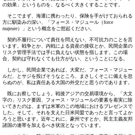
の効果」というものを、なるべく大きくすることです。
そこでまず、海運に携わったり、保険を手がけておられる
方に馴染みの深い、「フォース・マジュール（force
majeure）」という概念をご想起ください。
契約不履行について責任を問えない、不可抗力のことを言
います。戦争とか、内戦による資産の接収とか、民間企業の
リスク管理手法では手に負えない状態を指します。この場
合、契約は守れなくても仕方がない、ということになる。
しかし、民間企業であれば、大変だ、フォース・マジュー
ルだ、とサジを投げそうなところ、まさしくそこに備えを怠
らぬのが、私は責任ある大国の外交だと思うのであります。
既にお察しでしょう。戦後アジアの交易環境から、「大文
字の」リスク要因、フォース・マジュールの要素を着実に除
いてきたのは、まずは米軍のこの地域におけるプレゼンスで
した。そして、それを支えた日米同盟であったと言ってよか
ろうと思います。近年これに、豪州ですとか、民主主義友邦
諸国の連帯を加えるべき状況となっています。