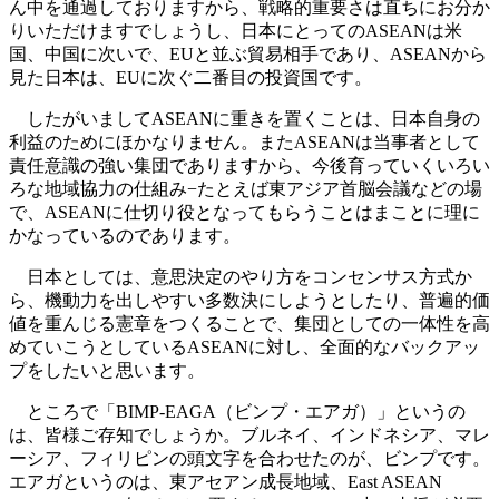
ん中を通過しておりますから、戦略的重要さは直ちにお分か
りいただけますでしょうし、日本にとってのASEANは米
国、中国に次いで、EUと並ぶ貿易相手であり、ASEANから
見た日本は、EUに次ぐ二番目の投資国です。
したがいましてASEANに重きを置くことは、日本自身の
利益のためにほかなりません。またASEANは当事者として
責任意識の強い集団でありますから、今後育っていくいろい
ろな地域協力の仕組み−たとえば東アジア首脳会議などの場
で、ASEANに仕切り役となってもらうことはまことに理に
かなっているのであります。
日本としては、意思決定のやり方をコンセンサス方式か
ら、機動力を出しやすい多数決にしようとしたり、普遍的価
値を重んじる憲章をつくることで、集団としての一体性を高
めていこうとしているASEANに対し、全面的なバックアッ
プをしたいと思います。
ところで「BIMP-EAGA（ビンプ・エアガ）」というの
は、皆様ご存知でしょうか。ブルネイ、インドネシア、マレ
ーシア、フィリピンの頭文字を合わせたのが、ビンプです。
エアガというのは、東アセアン成長地域、East ASEAN