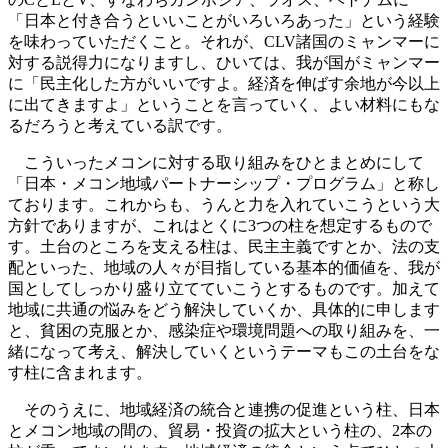
「日本と付き合うといいことがいろいろあった」という経験
を味わっていただくこと。それが、CLV諸国のミャンマーに
対する説得力になりますし、ひいては、我が国がミャンマー
に「民主化した方がいいですよ。経済を伸ばす余地が今以上
に出てきますよ」ということを言っていく、よい材料にもな
るだろうと考えている訳です。
こういったメコンに対する取り組みをひとまとめにして
「日本・メコン地域パートナーシップ・プログラム」と称し
ております。これからも、うんと力を入れていこうという大
方針でありますが、これはとくに3つの柱を想定するもので
す。土台のところを支える柱は、民主主義ですとか、法の支
配といった、地域の人々が目指している基本的価値を、我が
国としてしっかり盛り立てていこうとするものです。加えて
地域に共通の悩みをどう解決していくか、具体的に申します
と、貧困の克服とか、感染症や環境問題への取り組みを、一
緒になって考え、解決していくというテーマもこの土台をな
す柱に含まれます。
そのうえに、地域経済の統合と連携の促進という柱、日本
とメコン地域の間の、貿易・投資の拡大という柱の、2本の