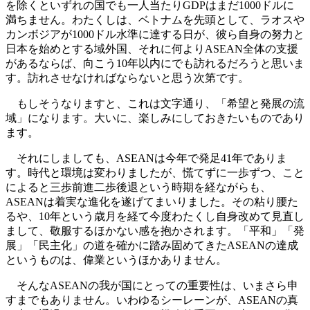
を除くといずれの国でも一人当たりGDPはまだ1000ドルに
満ちません。わたくしは、ベトナムを先頭として、ラオスや
カンボジアが1000ドル水準に達する日が、彼ら自身の努力と
日本を始めとする域外国、それに何よりASEAN全体の支援
があるならば、向こう10年以内にでも訪れるだろうと思いま
す。訪れさせなければならないと思う次第です。
もしそうなりますと、これは文字通り、「希望と発展の流
域」になります。大いに、楽しみにしておきたいものであり
ます。
それにしましても、ASEANは今年で発足41年でありま
す。時代と環境は変わりましたが、慌てずに一歩ずつ、こと
によると三歩前進二歩後退という時期を経ながらも、
ASEANは着実な進化を遂げてまいりました。その粘り腰た
るや、10年という歳月を経て今度わたくし自身改めて見直し
まして、敬服するほかない感を抱かされます。「平和」「発
展」「民主化」の道を確かに踏み固めてきたASEANの達成
というものは、偉業というほかありません。
そんなASEANの我が国にとっての重要性は、いまさら申
すまでもありません。いわゆるシーレーンが、ASEANの真