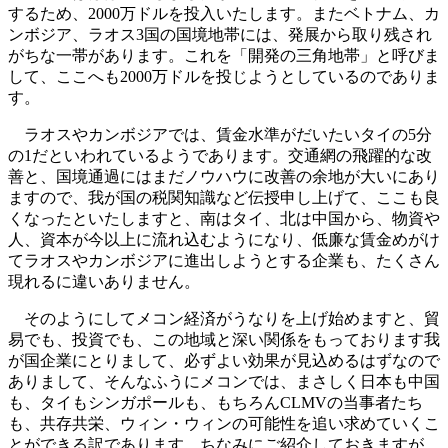
するため、2000万ドルを投入いたします。またベトナム、カ
ンボジア、ラオス3国の国境地帯には、発展から取り残され
がちな一帯があります。これを「開発の三角地帯」と呼びま
して、ここへも2000万ドルを投じようとしているのでありま
す。
ラオスやカンボジアでは、賃金水準がだいたいタイの5分
の1だといわれているようであります。交通網の飛躍的な改
善と、国境通過にはまだノウハウに改善の余地が大いにあり
ますので、我が国の税関知識など伝授申し上げて、ここも良
くなったといたしますと、南はタイ、北は中国から、物資や
人、資本が今以上に流れ込むようになり、低廉な賃金めがけ
てラオスやカンボジアに進出しようとする企業も、たくさん
現れるに違いありません。
そのようにしてメコン経済がうなりを上げ始めますと、貿
易でも、投資でも、この地域と深い関係をもっております我
が国企業にとりまして、必ずよい効果が見込めるはずなので
ありまして、そんなふうにメコンでは、まさしく日本も中国
も、タイもシンガポールも、もちろんCLMVの当事者たち
も、共存共栄、ウィン・ウィンの可能性を追い求めていくこ
とができる訳であります。ちなみにご紹介しておきますが、