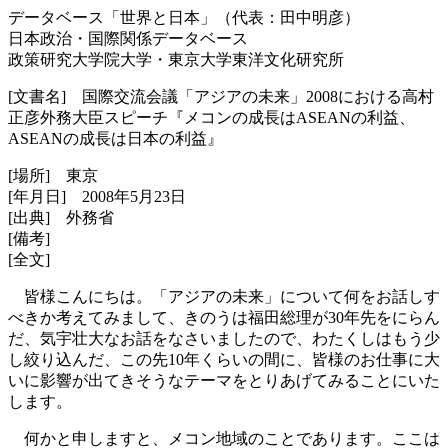
データベース「世界と日本」（代表：田中明彦）
日本政治・国際関係データベース
政策研究大学院大学・東京大学東洋文化研究所
[文書名] 国際交流会議「アジアの未来」2008における高村
正彦外務大臣スピーチ『メコンの成長はASEANの利益、
ASEANの成長は日本の利益』
[場所] 東京
[年月日] 2008年5月23日
[出典] 外務省
[備考]
[全文]
皆様こんにちは。「アジアの未来」について何をお話しす
べきか考えてみまして、きのうは福田総理が30年先をにらん
だ、気宇壮大なお話をなさいましたので、わたくしはもう少
し絞り込んだ、この先10年くらいの間に、皆様のお仕事に大
いに影響が出てきそうなテーマをとりあげてみることにいた
します。
何かと申しますと、メコン地域のことであります。ここは