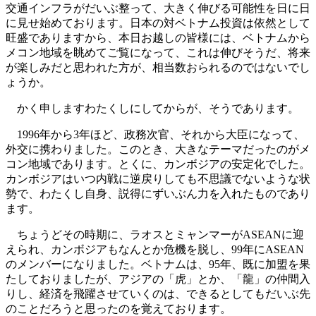
交通インフラがだいぶ整って、大きく伸びる可能性を日に日
に見せ始めております。日本の対ベトナム投資は依然として
旺盛でありますから、本日お越しの皆様には、ベトナムから
メコン地域を眺めてご覧になって、これは伸びそうだ、将来
が楽しみだと思われた方が、相当数おられるのではないでし
ょうか。
かく申しますわたくしにしてからが、そうであります。
1996年から3年ほど、政務次官、それから大臣になって、
外交に携わりました。このとき、大きなテーマだったのがメ
コン地域であります。とくに、カンボジアの安定化でした。
カンボジアはいつ内戦に逆戻りしても不思議でないような状
勢で、わたくし自身、説得にずいぶん力を入れたものであり
ます。
ちょうどその時期に、ラオスとミャンマーがASEANに迎
えられ、カンボジアもなんとか危機を脱し、99年にASEAN
のメンバーになりました。ベトナムは、95年、既に加盟を果
たしておりましたが、アジアの「虎」とか、「龍」の仲間入
りし、経済を飛躍させていくのは、できるとしてもだいぶ先
のことだろうと思ったのを覚えております。