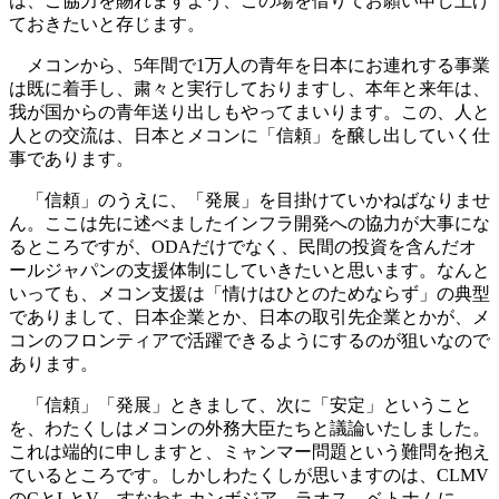
は、ご協力を賜れますよう、この場を借りてお願い申し上げ
ておきたいと存じます。
メコンから、5年間で1万人の青年を日本にお連れする事業
は既に着手し、粛々と実行しておりますし、本年と来年は、
我が国からの青年送り出しもやってまいります。この、人と
人との交流は、日本とメコンに「信頼」を醸し出していく仕
事であります。
「信頼」のうえに、「発展」を目掛けていかねばなりませ
ん。ここは先に述べましたインフラ開発への協力が大事にな
るところですが、ODAだけでなく、民間の投資を含んだオ
ールジャパンの支援体制にしていきたいと思います。なんと
いっても、メコン支援は「情けはひとのためならず」の典型
でありまして、日本企業とか、日本の取引先企業とかが、メ
コンのフロンティアで活躍できるようにするのが狙いなので
あります。
「信頼」「発展」ときまして、次に「安定」ということ
を、わたくしはメコンの外務大臣たちと議論いたしました。
これは端的に申しますと、ミャンマー問題という難問を抱え
ているところです。しかしわたくしが思いますのは、CLMV
のCとLとV、すなわちカンボジア、ラオス、ベトナムに