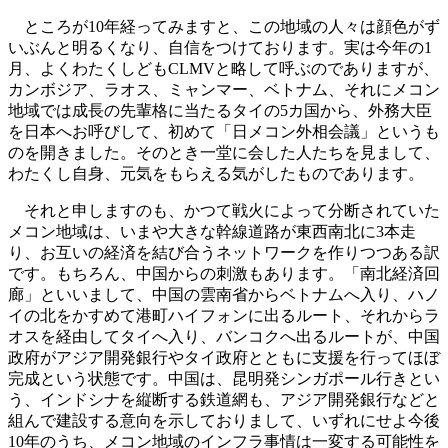
ところが10年経ってみますと、この地域の人々は顔色がず
いぶんと明るくなり、自信をつけております。実は今年の1
月、よくわたくしどもCLMVと略して呼ぶのでありますが、
カンボジア、ラオス、ミャンマー、ベトナム、それにメコン
地域では成長の先輩格に当たるタイの5カ国から、外務大臣
を日本へお呼びして、初めて「日メコン外相会議」というも
のを開きました。そのとき一堂に会した人たちを見まして、
わたくし自身、元気をもらえる気がしたものであります。
それと申しますのも、かつて戦火によって分断されていた
メコン地域は、いまや大きな幹線道路が東西南北に3本走
り、お互いの経済を結び合うネットワークを作りつつある訳
です。もちろん、中国からの刺激もあります。「南北経済回
廊」といいまして、中国の雲南省からベトナムへ入り、ハノ
イの北をかすめて港町ハイフォンに出るルート、それからラ
オスを経由してタイへ入り、バンコクへ出るルートが、中国
政府がアジア開発銀行やタイ政府とともに支援を行ってほぼ
完成という状態です。中国は、昆明発シンガポール行きとい
う、インドシナを縦断する鉄道網も、アジア開発銀行などと
組んで建設する意向を示しておりまして、いずれにせよ今後
10年のうち、メコン地域のインフラ事情は一変する可能性を