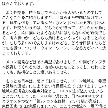
はらんでおります。
よく外交を、勝ち負けで考えたがる人がいるものでして、
こんなことをご紹介しますと、「ほらまた中国に負けてい
る、日本は何をしているんだ」などとおっしゃる方がおられ
ます。外交というのは、どちらかが勝って、どちらかが負け
るという、絵に描いたようなお話にはならないのが通例でし
て、両方勝つか、どちらも負けるというふうになることの方
が、むしろ多いのでありますけれども、どうせ目指すならど
っちも勝つ、つまり「ウィン・ウィン」になる方がいいに決
まっております。
メコン開発などはその典型でありまして、中国がインフラ
へ投資してくれるのは、地域の人たちにとっても、だれにと
っても、結構なことに違いありません。
もっとも日本は、怠けておりません。メコン地域を「希望
と発展の流域」にしようという目標を立てております。この
地域を経済協力の重点対象とし、ODAを注ぎ込んでまいる
ことにいたしました。2006年12月には、日本のODAでタイ
とラオスをつなぐ「第2メコン友好橋」という橋が完成し、
東西回廊はほぼ完通しましたが、ここでの物流を一層円滑に