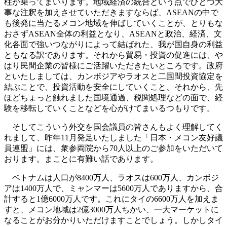
柱が乗ってまいります。地域経済の統合という点でひとつ大
事な注釈を加えさせていただきますならば、ASEANの中で
も後発に当たるメコン地域を伸ばしていくことが、とりもな
おさずASEAN全体の利益となり、ASEANと政治、経済、文
化各面で強いつながりによって結ばれた、我が国自身の利益
ともなる訳であります。それから貿易・投資の促進には、や
はり民間企業の皆様にご活躍いただきたいところです。政府
といたしましては、カンボジアやラオスと二国間投資協定を
結ぶことで、投資活動を安全にしていくこと、それから、先
ほどちょっと触れました国境通過、税関処理などの面で、経
験を移転していくことなどを心がけてまいるつもりです。
そしてこういう外交を国会議員の皆さんもよく理解してく
れまして、昨年11月発足いたしました「日本・メコン友好議
員連盟」には、衆参両院から70人以上のご参加をいただいて
おります。まことに有難い話であります。
ベトナムは人口が8400万人、ラオスは600万人、カンボジ
アは1400万人で、ミャンマーは5600万人でありますから、合
計すると1億6000万人です。これにタイの6600万人を加えま
すと、メコン地域は2億3000万人ちかい、一大マーケットに
なることがお分かりいただけますことでしょう。しかしタイ