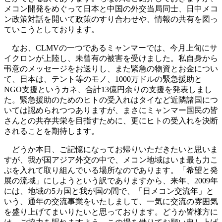
メコン開発をめぐって日本と中国の外交当局同士、日中メコ
ン政策対話を開いて政策のすり合わせや、情報の共有を図っ
ていこうとしております。
なお、CLMVの一つであるミャンマーでは、今月上旬にサ
イクロンが上陸し、未曾有の被害を受けました。私自身から
弔意のメッセージをお送りし、また緊急の物資とお金につい
て、日本は、テント等のモノ、1000万ドルの緊急援助と
NGO支援というカネ、合計13億円余りの支援を発表しまし
た。緊急援助のためのヒトの受入れはタイなど近隣諸国につ
いては認められつつありますが、まさにミャンマー国民の皆
さんとの共存共栄を目指すために、更にヒトの受入れを決断
されることを期待します。
どうか本日、ご記憶になってお帰りいただきたいと思いま
すが、我が国アジア外交の中で、メコン地域はいま最も力こ
ぶを入れて取り組んでいる場所なのであります。「希望と発
展の流域」にしようという訳でありますから、来年、2009年
には、地域の5カ国と我が国の間で、「日メコン交流年」と
いう、通年の交流事業をいたしまして、一気に交流の雰囲気
を盛り上げてまいりたいと思っております。どうか皆様方に