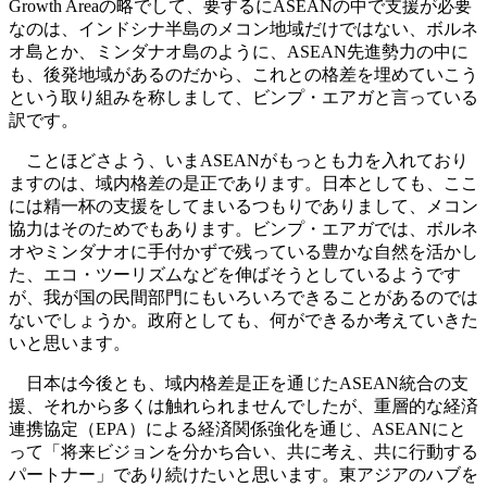
Growth Areaの略でして、要するにASEANの中で支援が必要
なのは、インドシナ半島のメコン地域だけではない、ボルネ
オ島とか、ミンダナオ島のように、ASEAN先進勢力の中に
も、後発地域があるのだから、これとの格差を埋めていこう
という取り組みを称しまして、ビンプ・エアガと言っている
訳です。
ことほどさよう、いまASEANがもっとも力を入れており
ますのは、域内格差の是正であります。日本としても、ここ
には精一杯の支援をしてまいるつもりでありまして、メコン
協力はそのためでもあります。ビンプ・エアガでは、ボルネ
オやミンダナオに手付かずで残っている豊かな自然を活かし
た、エコ・ツーリズムなどを伸ばそうとしているようです
が、我が国の民間部門にもいろいろできることがあるのでは
ないでしょうか。政府としても、何ができるか考えていきた
いと思います。
日本は今後とも、域内格差是正を通じたASEAN統合の支
援、それから多くは触れられませんでしたが、重層的な経済
連携協定（EPA）による経済関係強化を通じ、ASEANにと
って「将来ビジョンを分かち合い、共に考え、共に行動する
パートナー」であり続けたいと思います。東アジアのハブを