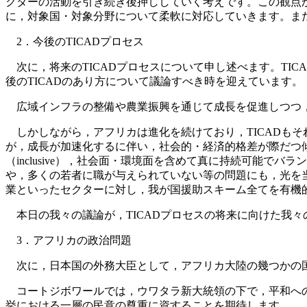
クターの活動を引き続き後押ししていく考えです。この観点
に，対象国・対象分野について柔軟に対応していきます。ま
2．今後のTICADプロセス
次に，将来のTICADプロセスについて申し述べます。TIC
後のTICADのあり方について議論すべき時を迎えています。
広域インフラの整備や農業振興を通じて成長を促進しつつ，
しかしながら，アフリカは進化を続けており，TICADも
が，成長が加速化するに伴い，社会的・経済的格差が際だつ
（inclusive），社会面・環境面を含めて真に持続可能
や，多くの若者に職が与えられていない等の問題にも，光を
業といったセクターに対し，我が国援助スキーム全てを有機
本日の我々の議論が，TICADプロセスの将来に向けた我
3．アフリカの政治問題
次に，日本国の外務大臣として，アフリカ大陸の幾つかの国
コートジボワールでは，ウワタラ新大統領の下で，平和への
挙における一層の民意の尊重に資することを期待します。