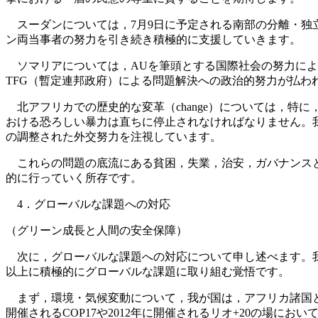
スーダンについては，7月9日に予定される南部の分離・独
ン両当事者の努力を引き続き積極的に支援していきます。
ソマリアについては，AUを筆頭とする国際社会の努力によ
TFG（暫定連邦政府）による問題解決への政治的努力が払わ
北アフリカでの歴史的な変革（change）については，特
おける恐ろしい暴力は直ちに停止されなければなりません。
の調整された外交努力を注視しています。
これらの問題の底流にある貧困，失業，治安，ガバナンスと
的に行っていく所存です。
4．グローバルな課題への対応
（グリーン成長と人間の安全保障）
次に，グローバルな課題への対応について申し述べます。我
以上に積極的にグローバルな課題に取り組む覚悟です。
まず，環境・気候変動について，我が国は，アフリカ諸国と
開催されるCOP17や2012年に開催されるリオ+20の場