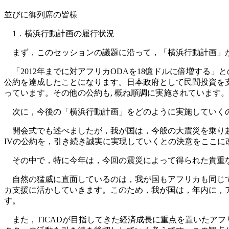
並びに御列席の皆様
1．横浜行動計画の履行状況
まず，このセッションの議題に沿って，「横浜行動計画」が
「2012年までに対アフリカODAを18億ドルに倍増する」
公約を達成したことになります。日本政府として民間投資を支援
っています。その他の公約も, 概ね順調に実施されています。
次に，今後の「横浜行動計画」をどのように実施していく
開会式でも述べましたが，我が国は，今般の大震災を乗り越
IVの公約を，引き続き誠実に実現していくとの決意をここに
その中で，特に今年は，今回の震災によって得られた貴重
自然の猛威に直面しているのは，我が国もアフリカも同じで
カ支援に活かしていきます。このため，我が国は，年内に，
す。
また，TICADが目指してきた経済成長に重点を置いたア