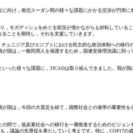
立に向け，南北スーダン間の様々な課題にかかる交渉が円滑に
り，モガディシュをめぐる状況が僅かながらも好転しているこ
れることを期待し，それを支援していきます。
に，チュニジア及びエジプトにおける民主的な政治体制への移
我が国は，一般民間人を保護するため，国連安保理決議に則っ
いった様々な課題に，TICADは取り組んできました。我が国
が国は，今回の大震災を経て，国際社会との連帯の重要性を
の間で，低炭素社会への移行を一層推進するためのビジョン
においても，議論の先導役を果たしていく考えです。特に，COP1