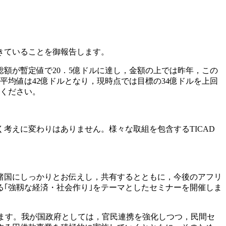
きていることを御報告します。
の総額が暫定値で20．5億ドルに達し，金額の上では昨年，この
平均値は42億ドルとなり，現時点では目標の34億ドルを上回
覧ください。
えに変わりはありません。様々な取組を包含するTICAD
諸国にしっかりとお伝えし，共有するとともに，今後のアフリ
｢強靱な経済・社会作り｣をテーマとしたセミナーを開催しま
ます。我が国政府としては，官民連携を強化しつつ，民間セ