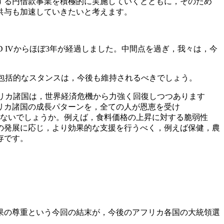
する円借款事業を積極的に実施していくとともに，そのため
供与も加速していきたいと考えます。
D IVからほぼ3年が経過しました。中間点を過ぎ，我々は，今
包括的なスタンスは，今後も維持されるべきでしょう。
リカ諸国は，世界経済危機から力強く回復しつつあります
リカ諸国の成長パターンを，全ての人が恩恵を受け
ではないでしょうか。例えば，食料価格の上昇に対する脆弱性
の発展に応じ，より効果的な支援を行うべく，例えば保健，農
存です。
果の尊重という今回の結末が，今後のアフリカ各国の大統領選