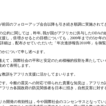
前回のフォローアップ会合以降も引き続き順調に実施されて
との公約に関しては，昨年, 我が国がアフリカに供与したODA
し，倍増させるとの目標についても，2009年までの5か年の
詳細は，配布させていただいた「年次進捗報告2010年」を御
のかについて申し述べます。
えて，国際社会の平和と安定のため積極的役割を果たしていく考
改めて表明します。
な教訓をアフリカ支援に活かしてまいります。
す。今般の震災への対応で得られた貴重な知見は，アフリカ
アフリカ各国政府の防災関係者を日本に招き，自然災害に対する
フリカ開発の有効性は，今や国際社会のコンセンサスとなってい