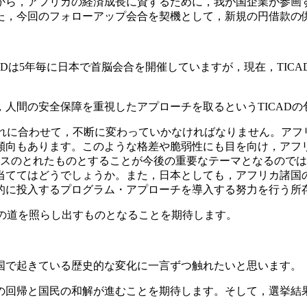
から，アフリカの経済成長に資するために，我が国企業が参画
た，今回のフォローアップ会合を契機として，新規の円借款の
ADは5年毎に日本で首脳会合を開催していますが，現在，TICA
人間の安全保障を重視したアプローチを取るというTICADの
それに合わせて，不断に変わっていかなければなりません。アフ
傾向もあります。このような格差や脆弱性にも目を向け，アフ
でバランスのとれたものとすることが今後の重要なテーマとなるの
当ててはどうでしょうか。また，日本としても，アフリカ諸国
的に投入するプログラム・アプローチを導入する努力を行う所
々の道を照らし出すものとなることを期待します。
で起きている歴史的な変化に一言ずつ触れたいと思います。
回帰と国民の和解が進むことを期待します。そして，選挙結