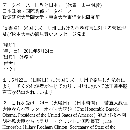
データベース「世界と日本」（代表：田中明彦）
日本政治・国際関係データベース
政策研究大学院大学・東京大学東洋文化研究所
[文書名] 米国ミズーリ州における竜巻被害に対する菅総理
及び松本大臣の御見舞いメッセージ発出
[場所]
[年月日] 2011年5月24日
[出典] 外務省
[備考]
[全文]
１．5月22日（日曜日）に米国ミズーリ州で発生した竜巻に
より，多くの死傷者が生じており，同州においては非常事態
宣言が発出されています。
２．これを受け，24日（火曜日）（日本時間），菅直人総理
大臣からバラック・オバマ大統領（The Honorable Barack
Obama, President of the United States of America）宛及び松本剛
明外務大臣からヒラリー・クリントン国務長官（The
Honorable Hillary Rodham Clinton, Secreatary of State of the