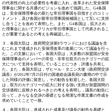
の代表性の向上の必要性を考慮に入れ，改革された安全保障
理事会に関する共通のビジョンを改めて強調した。G4各国
は，安全保障理事会の新たな常任理事国を目指すとのコミッ
トメント，及び各国が新常任理事国候補国として互いに支持
し合うことを改めて表明した。また，G4各国は，拡大され
た理事会においてアフリカが常任理事国として代表されるこ
とが重要であるとの考えを再確認した。
３．各国大臣は，政府間交渉第8ラウンドにおける議論を含
むこれまで達成された安保理改革の進展について議論を行っ
た。この文脈において，各国大臣は，大多数の加盟国が安全
保障理事会のメンバーの常任・非常任双方のカテゴリーの拡
大について支持を表明していることにつき，評価を共有し
た。また，各国大臣は，ザヒール・タニン大使（政府間交渉
議長）が2012年7月25日付の国連総会議長宛の書簡の中で示
した同様の評価に留意し，その勧告を歓迎した。各国大臣
は，双方のカテゴリーの拡大に対する強い支持が加盟国間の
交渉過程に反映されるべきとの考えを表明し，議長の勧告に
沿って，さらなる交渉の基礎となる簡潔な作業文書の作成を
求めていくことで一致。
４．各国大臣は，達成された成果及び議長の勧告を基礎と