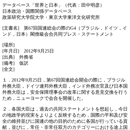
データベース「世界と日本」（代表：田中明彦）
日本政治・国際関係データベース
政策研究大学院大学・東京大学東洋文化研究所
[文書名] 第67回国連総会の際のG4（ブラジル，ドイツ，イ
ンド，日本）閣僚級会合共同プレス・ステートメント
[場所]
[年月日] 2012年9月25日
[出典] 外務省
[備考] 仮訳
[全文]
１．2012年9月25日，第67回国連総会開会の際に，ブラジル
外務大臣，ドイツ連邦外務大臣，インド外務次官及び日本国
外務大臣は，安全保障理事会の改革に関する意見交換を行う
ため，ニューヨークで会合を開催した。
２．各国大臣は，過去の共同ステートメントを想起し，今日
の地政学的現実をよりよく反映するため，国際の平和及び安
全の維持並びに国連の他の目的のために各国が行っている貢
献，並びに，常任・非常任双方のカテゴリーにおける途上国