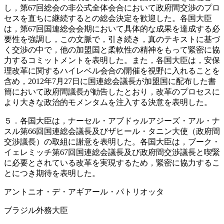
し，第67回総会の非公式全体会合において政府間交渉のプロ
セスを直ちに継続するとの総会決定を歓迎した。各国大臣
は，第67回国連総会会期において具体的な成果を達成する必
要性を強調し，この文脈で，引き続き，真のテキストに基づ
く交渉の中で，他の加盟国と柔軟性の精神をもって緊密に協
力するコミットメントを表明した。また，各国大臣は，安保
理改革に関するハイレベル会合の開催を視野に入れることを
含め，2012年7月27日に国連総会議長が加盟国に配布した書
簡において政府間議長が勧告したとおり，改革のプロセスに
より大きな政治的モメンタムを注入する決意を表明した。
５．各国大臣は，ナーセル・アブドゥルアジーズ・アル・ナ
スル第66回国連総会議長及びザヒール・タニン大使（政府間
交渉議長）の取組に謝意を表明した。各国大臣は，ブーク・
イェレミッチ第67回国連総会議長及び政府間交渉議長と喫緊
に必要とされている改革を実現するため，緊密に協力するこ
とにつき期待を表明した。
アントニオ・デ・アギアール・パトリオッタ
ブラジル外務大臣