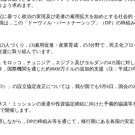
うよう求めます。
配に基づく政治の実現及び若者の雇用拡大を始めとする社会的
国は，この「ドーヴィル・パートナーシップ」（DP）の枠組
，(2)人づくり，(3)雇用促進・産業育成，の3分野で，民主化
支援に取り組んでいます。
モロッコ，チュニジア，エジプト及びヨルダンの4カ国に対して，
，国際機関を通じた約8000万ドルの追加的支援（注：平成2
RD）」の設立協定改正については，我が国でも9月6日，国会の
ネス・ミッションの派遣や投資協定締結に向けた予備的協議等を
京で開催します。
用しながら，DPの枠組み等を通じて，移行期にある各国の安