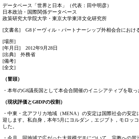
データベース「世界と日本」（代表：田中明彦）
日本政治・国際関係データベース
政策研究大学院大学・東京大学東洋文化研究所
[文書名] G8ドーヴィル・パートナーシップ外相会合におけ
[場所]
[年月日] 2012年9月28日
[出典] 外務省
[備考]
[全文]
（冒頭）
・本年のG8議長国として本会合開催のイニシアティブを取っ
（現状評価とG8DPの役割）
・中東・北アフリカ地域（MENA）の安定は国際社会の安
迎します。私自身，本年5月にヨルダン，エジプト，モロッ
した。
・今月，同地域で広がった大規模デモについて，宗教への冒