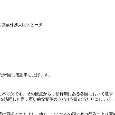
る玄葉外務大臣スピーチ
た米国に感謝申し上げます。
定に不可欠です。その観点から，移行期にある各国において選挙
コを訪問した際，歴史的な変革のうねりを目の当たりにし，そ
涜は容認できません。他方，いくつかの国で暴力行為により死