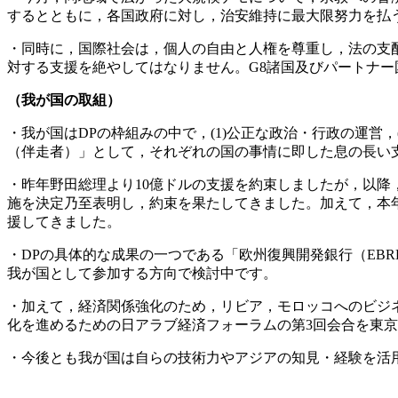
するとともに，各国政府に対し，治安維持に最大限努力を払
・同時に，国際社会は，個人の自由と人権を尊重し，法の支
対する支援を絶やしてはなりません。G8諸国及びパートナー
（我が国の取組）
・我が国はDPの枠組みの中で，(1)公正な政治・行政の運営
（伴走者）」として，それぞれの国の事情に即した息の長い
・昨年野田総理より10億ドルの支援を約束しましたが，以降，
施を決定乃至表明し，約束を果たしてきました。加えて，本年
援してきました。
・DPの具体的な成果の一つである「欧州復興開発銀行（EB
我が国として参加する方向で検討中です。
・加えて，経済関係強化のため，リビア，モロッコへのビジ
化を進めるための日アラブ経済フォーラムの第3回会合を東
・今後とも我が国は自らの技術力やアジアの知見・経験を活