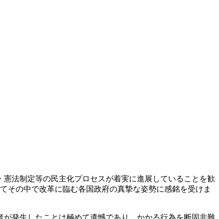
・憲法制定等の民主化プロセスが着実に進展していることを歓
してその中で改革に臨む各国政府の真摯な姿勢に感銘を受けま
者が発生したことは極めて遺憾であり，かかる行為を断固非難