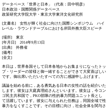
データベース「世界と日本」（代表：田中明彦）
日本政治・国際関係データベース
政策研究大学院大学・東京大学東洋文化研究所
[文書名] 女性が輝く社会に向けた国際シンポジウム ハイ
レベル・ラウンドテーブルにおける岸田外務大臣スピーチ
[場所] 東京
[年月日] 2014年9月13日
[出典] 外務省
[備考]
[全文]
本日は，世界各国そして日本各地からお集まりになったトッ
プ・リーダーの皆様と御一緒することができて大変喜ばしい
です。御出席いただいたすべての方に感謝申し上げます。
議論を始める前に，ある勇気ある日本の女性の話を紹介いた
します。彼女は大庭真理絵さんといいます。彼女は，今コン
ゴ民主共和国で，PKO部隊の性的暴力問題ユニット長とし
て活躍しています。彼女に与えられた任務は，同国全域で性
暴力をなくすことです。その目標に向け，社会全体を関与さ