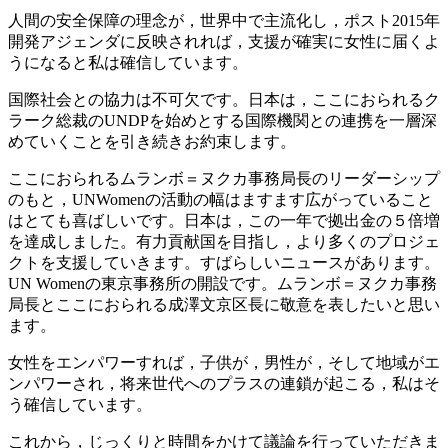
人間の安全保障の理念が，世界中で主流化し，ポスト2015年
開発アジェンダに反映されれば，支援が確実に女性に届くよ
うになると私は確信しています。
国際社会との協力は不可欠です。日本は，ここにおられるク
ラーク総裁のUNDPを始めとする国際機関との連携を一層深
めていくことを引き続きお約束します。
ここにおられるムランボ＝ヌクカ事務局長のリーダーシップ
のもと，UNWomenの活動の幅はますます広がっていること
はとても喜ばしいです。日本は，この一年で拠出金の５倍増
を達成しました。有力貢献国を目指し，より多くのプロジェ
クトを支援していきます。すばらしいニュースがあります。
UN Womenの東京事務所の開設です。ムランボ＝ヌクカ事務
局長とここにおられる成澤文京区長に敬意を表したいと思い
ます。
女性をエンパワーすれば，子供が，男性が，そして地域がエ
ンパワーされ，将来世代へのプラスの連鎖が起こる，私はそ
う確信しています。
これから，じっくりと時間をかけて議論を行っていただきま