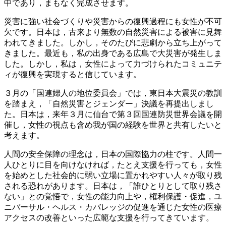
中であり，まもなく完成させます。
災害に強い社会づくりや災害からの復興過程にも女性が不可
欠です。日本は，古来より無数の自然災害による被害に見舞
われてきました。しかし，そのたびに悲劇から立ち上がって
きました。最近も，私の出身である広島で大災害が発生しま
した。しかし，私は，女性によって力づけられたコミュニテ
ィが復興を実現すると信じています。
３月の「国連婦人の地位委員会」では，東日本大震災の教訓
を踏まえ，「自然災害とジェンダー」決議を再提出しまし
た。日本は，来年３月に仙台で第３回国連防災世界会議を開
催し，女性の視点も含め我が国の経験を世界と共有したいと
考えます。
人間の安全保障の理念は，日本の国際協力の柱です。人間一
人ひとりに目を向けなければ，たとえ支援を行っても，女性
を始めとした社会的に弱い立場に置かれやすい人々が取り残
される恐れがあります。日本は，「誰ひとりとして取り残さ
ない」との覚悟で，女性の能力向上や，権利保護・促進，ユ
ニバーサル・ヘルス・カバレッジの促進を通じた女性の医療
アクセスの改善といった広範な支援を行ってきています。