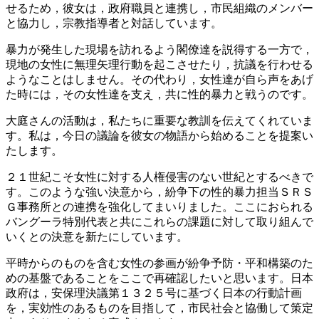
せるため，彼女は，政府職員と連携し，市民組織のメンバー
と協力し，宗教指導者と対話しています。
暴力が発生した現場を訪れるよう閣僚達を説得する一方で，
現地の女性に無理矢理行動を起こさせたり，抗議を行わせる
ようなことはしません。その代わり，女性達が自ら声をあげ
た時には，その女性達を支え，共に性的暴力と戦うのです。
大庭さんの活動は，私たちに重要な教訓を伝えてくれていま
す。私は，今日の議論を彼女の物語から始めることを提案い
たします。
２１世紀こそ女性に対する人権侵害のない世紀とするべきで
す。このような強い決意から，紛争下の性的暴力担当ＳＲＳ
Ｇ事務所との連携を強化してまいりました。ここにおられる
バングーラ特別代表と共にこれらの課題に対して取り組んで
いくとの決意を新たにしています。
平時からのものを含む女性の参画が紛争予防・平和構築のた
めの基盤であることをここで再確認したいと思います。日本
政府は，安保理決議第１３２５号に基づく日本の行動計画
を，実効性のあるものを目指して，市民社会と協働して策定