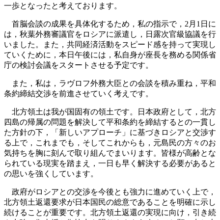
一歩となったと考えております。
首脳会談の成果を具体化するため，私の指示で，2月1日に
は，秋葉外務審議官をロシアに派遣し，日露次官級協議を行
いました。また，共同経済活動をスピード感を持って実現し
ていくために，本日午後には，私自身が座長を務める関係省
庁の検討会議をスタートさせる予定です。
また，私は，ラヴロフ外務大臣との会談を積み重ね，平和
条約締結交渉を前進させていく考えです。
北方領土は我が国固有の領土です。日本政府として，北方
四島の帰属の問題を解決して平和条約を締結するとの一貫し
た方針の下，「新しいアプローチ」に基づきロシアと交渉す
る上で，これまでも，そしてこれからも，元島民の方々のお
気持ちを胸に刻んで取り組んでまいります。皆様が高齢とな
られている現実を踏まえ，一日も早く解決する必要があると
の思いを強くしています。
政府がロシアとの交渉を今後とも強力に進めていく上で，
北方領土返還要求が日本国民の総意であることを明確に示し
続けることが重要です。北方領土返還の実現に向け，引き続