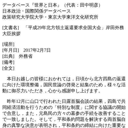
データベース『世界と日本』（代表：田中明彦）
日本政治・国際関係データベース
政策研究大学院大学・東京大学東洋文化研究所
[文書名] 「平成29年北方領土返還要求全国大会」岸田外務
大臣挨拶
[場所]
[年月日] 2017年2月7日
[出典] 外務省
[備考]
[全文]
本日お越しの皆様におかれては，日頃から北方四島の返還
に向けた環境整備，国民世論の啓発と結集のため，様々な活
動に御尽力いただき，心から感謝申し上げます。
昨年12月に山口で行われた日露首脳会談の結果，四島で共
同経済活動を行うための「特別な制度」に関する協議の開始
で合意し，また，元島民の方々の墓参の手続を改善すること
で一致しました。そして，平和条約問題を解決する両首脳自
身の真摯な決意が表明され，平和条約の締結に向けた重要な